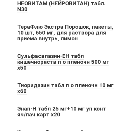
НЕОВИТАМ (НЕЙРОВИТАН) табл.
N30
ТераФлю Экстра Порошок, пакеты,
10 шт, 650 мг, для раствора для
приема внутрь, лимон
Сульфасалазин-ЕН табл
кишечнораств п о пленочн 500 мг
x50
Тиоридазин табл п о пленочн 10 мг
x60
Энап-Н табл 25 мг+10 мг уп конт
яч/пач карт x20