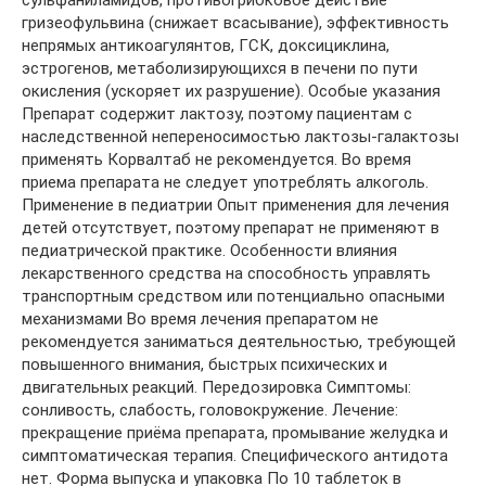
сульфаниламидов, противогрибковое действие
гризеофульвина (снижает всасывание), эффективность
непрямых антикоагулянтов, ГСК, доксициклина,
эстрогенов, метаболизирующихся в печени по пути
окисления (ускоряет их разрушение). Особые указания
Препарат содержит лактозу, поэтому пациентам с
наследственной непереносимостью лактозы-галактозы
применять Корвалтаб не рекомендуется. Во время
приема препарата не следует употреблять алкоголь.
Применение в педиатрии Опыт применения для лечения
детей отсутствует, поэтому препарат не применяют в
педиатрической практике. Особенности влияния
лекарственного средства на способность управлять
транспортным средством или потенциально опасными
механизмами Во время лечения препаратом не
рекомендуется заниматься деятельностью, требующей
повышенного внимания, быстрых психических и
двигательных реакций. Передозировка Симптомы:
сонливость, слабость, головокружение. Лечение:
прекращение приёма препарата, промывание желудка и
симптоматическая терапия. Специфического антидота
нет. Форма выпуска и упаковка По 10 таблеток в