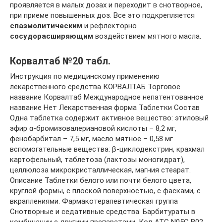
проявляется в малых дозах и переходит в снотворное,
при приеме повышенных доз. Все это подкрепляется
спазмолитическим
и рефлекторно
сосудорасширяющим
воздействием мятного масла.
Корвалтаб №20 табл.
Инструкция по медицинскому применению
лекарственного средства КОРВАЛТАБ Торговое
название Корвалтаб Международное непатентованное
название Нет Лекарственная форма Таблетки Состав
Одна таблетка содержит активное вещество: этиловый
эфир α-бромизовалериановой кислоты – 8,2 мг,
фенобарбитал – 7,5 мг, масло мятное – 0,58 мг
вспомогательные вещества: β-циклодекстрин, крахмал
картофельный, таблетоза (лактозы моногидрат),
целлюлоза микрокристаллическая, магния стеарат.
Описание Таблетки белого или почти белого цвета,
круглой формы, с плоской поверхностью, с фасками, с
вкраплениями. Фармакотерапевтическая группа
Снотворные и седативные средства. Барбитураты в