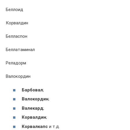
Беллоид
Корвалдин
Белласпон
Беллатаминал
Реладорм
Валокордин
Барбовал
;
Валокордин
;
Валекард
;
Корвалдин
;
Корвалкапс
и т.д.