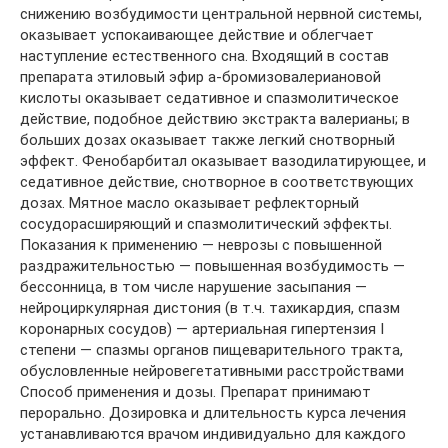
снижению возбудимости центральной нервной системы,
оказывает успокаивающее действие и облегчает
наступление естественного сна. Входящий в состав
препарата этиловый эфир a-бромизовалериановой
кислоты оказывает седативное и спазмолитическое
действие, подобное действию экстракта валерианы; в
больших дозах оказывает также легкий снотворный
эффект. Фенобарбитал оказывает вазодилатирующее, и
седативное действие, снотворное в соответствующих
дозах. Мятное масло оказывает рефлекторный
сосудорасширяющий и спазмолитический эффекты.
Показания к применению — неврозы с повышенной
раздражительностью — повышенная возбудимость —
бессонница, в том числе нарушение засыпания —
нейроциркулярная дистония (в т.ч. тахикардия, спазм
коронарных сосудов) — артериальная гипертензия I
степени — спазмы органов пищеварительного тракта,
обусловленные нейровегетативными расстройствами
Способ применения и дозы. Препарат принимают
перорально. Дозировка и длительность курса лечения
устанавливаются врачом индивидуально для каждого