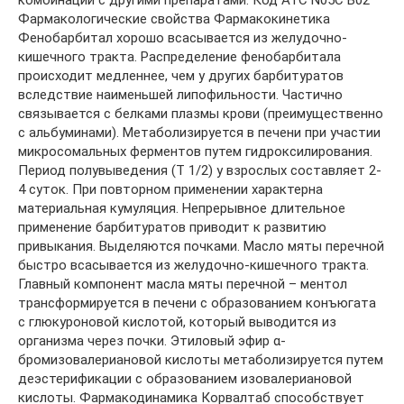
комбинации с другими препаратами. Код АТС N05C B02
Фармакологические свойства Фармакокинетика
Фенобарбитал хорошо всасывается из желудочно-
кишечного тракта. Распределение фенобарбитала
происходит медленнее, чем у других барбитуратов
вследствие наименьшей липофильности. Частично
связывается с белками плазмы крови (преимущественно
с альбуминами). Метаболизируется в печени при участии
микросомальных ферментов путем гидроксилирования.
Период полувыведения (Т 1/2) у взрослых составляет 2-
4 суток. При повторном применении характерна
материальная кумуляция. Непрерывное длительное
применение барбитуратов приводит к развитию
привыкания. Выделяются почками. Масло мяты перечной
быстро всасывается из желудочно-кишечного тракта.
Главный компонент масла мяты перечной – ментол
трансформируется в печени с образованием конъюгата
с глюкуроновой кислотой, который выводится из
организма через почки. Этиловый эфир α-
бромизовалериановой кислоты метаболизируется путем
деэстерификации с образованием изовалериановой
кислоты. Фармакодинамика Корвалтаб способствует