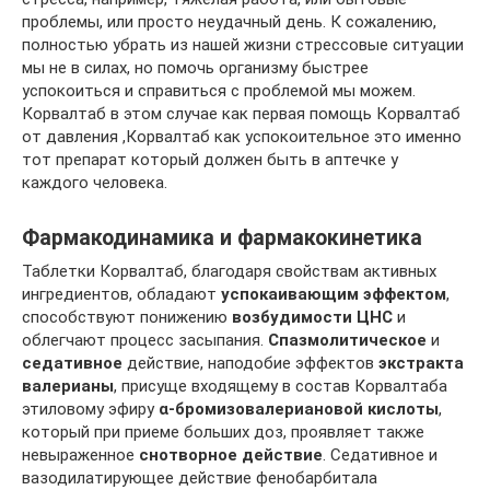
проблемы, или просто неудачный день. К сожалению,
полностью убрать из нашей жизни стрессовые ситуации
мы не в силах, но помочь организму быстрее
успокоиться и справиться с проблемой мы можем.
Корвалтаб в этом случае как первая помощь Корвалтаб
от давления ,Корвалтаб как успокоительное это именно
тот препарат который должен быть в аптечке у
каждого человека.
Фармакодинамика и фармакокинетика
Таблетки Корвалтаб, благодаря свойствам активных
ингредиентов, обладают
успокаивающим
эффектом
,
способствуют понижению
возбудимости ЦНС
и
облегчают процесс засыпания.
Спазмолитическое
и
седативное
действие, наподобие эффектов
экстракта
валерианы
, присуще входящему в состав Корвалтаба
этиловому эфиру
α-бромизовалериановой кислоты
,
который при приеме больших доз, проявляет также
невыраженное
снотворное
действие
. Седативное и
вазодилатирующее действие фенобарбитала