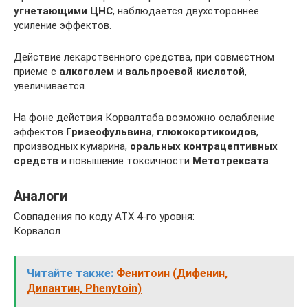
угнетающими
ЦНС
, наблюдается двухстороннее
усиление эффектов.
Действие лекарственного средства, при совместном
приеме с
алкоголем
и
вальпроевой кислотой
,
увеличивается.
На фоне действия Корвалтаба возможно ослабление
эффектов
Гризеофульвина
,
глюкокортикоидов
,
производных кумарина,
оральных контрацептивных
средств
и повышение токсичности
Метотрексата
.
Аналоги
Совпадения по коду АТХ 4-го уровня:
Корвалол
Читайте также:
Фенитоин (Дифенин,
Дилантин, Phenytoin)