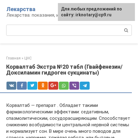
Перейти
Лекарства
Для любых предложений по
к
Лекарства: показания, инструкция, аналоги
сайту: irknotary@cp9.ru
контенту
Поиск:
Главная
»
ЦНС
Корвалтаб Экстра №20 табл (Гвайфенезин/
Доксиламин гидроген сукцинаты)
Корвалтаб — препарат . Обладает такими
фармакологическими эффектами: седативным,
спазмолитическим, сосудорасширяющим. Способствует
снижению возбудимости центральной нервной системы
и нормализует сон. В мире очень много поводов для
стресса, например, тяжёлая работа, или бытовые