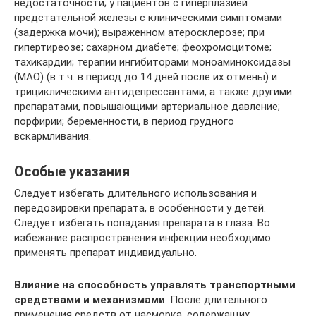
недостаточности; у пациентов с гиперплазией
предстательной железы с клиническими симптомами
(задержка мочи); выраженном атеросклерозе; при
гипертиреозе; сахарном диабете; феохромоцитоме;
тахикардии; терапии ингибиторами моноаминоксидазы
(МАО) (в т.ч. в период до 14 дней после их отмены) и
трициклическими антидепрессантами, а также другими
препаратами, повышающими артериальное давление;
порфирии; беременности, в период грудного
вскармливания.
Особые указания
Следует избегать длительного использования и
передозировки препарата, в особенности у детей.
Следует избегать попадания препарата в глаза. Во
избежание распространения инфекции необходимо
применять препарат индивидуально.
Влияние на способность управлять транспортными
средствами и механизмами
. После длительного
применения средств от насморка, содержащих