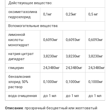
Действующее вещество:
оксиметазолина
0,1мг
0,25мг
0,5 мг
гидрохлорид
Вспомогательные вещества:
лимонной
кислоты
0,6093мг
0,6093мг
0,6093мг
моногидрат
натрия цитрат
3,8230мг
3,8230мг
3,8230мг
дигидрат
глицерин
24,3480мг
24,3480мг
24,3480мг
бензалкония
хлорид 50%
0,1000мг
0,1000мг
0,1000мг
раствор
вода очищенная
до 1 мл
до 1 мл
до 1 мл
Описание
: прозрачный бесцветный или желтоватый