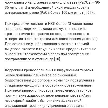
нормального напряжения углекислого газа (РаСО2 — 30-
35 мм рт. ст.) и необходимой оксигенации крови в
артериальном русле (РаО2 более 100 мм рт. ст.) [6][7].
При продолжительности ИВЛ более 48 часов после
начала поддержки дыхания следует выполнить
трахеостомию (операцию по созданию внешнего
отверстия в стенке трахеи для налаживания дыхания).
При сочетании ушиба головного мозга с травмой
лицевого скелета и грудной клетки предпочтительно
выполнять трахеостомию сразу при поступлении
пострадавшего в стационар [10].
Коррекция кровообращения и инфузионная терапия.
Более половины пациентов со снижением
бодрствования до сопора и комы при поступлении в
стационар находятся в состоянии обезвоживания.
Причиной являются кровотечения, недостаточное
поступление жидкости, перегревание, рвота и/или
несахарный диабет. Выполнение адекватной
инфузионной терапии (внутривенного введения