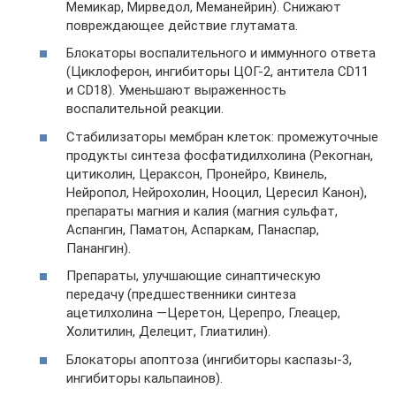
Мемикар, Мирведол, Меманейрин). Снижают
повреждающее действие глутамата.
Блокаторы воспалительного и иммунного ответа
(Циклоферон, ингибиторы ЦОГ-2, антитела CD11
и CD18). Уменьшают выраженность
воспалительной реакции.
Стабилизаторы мембран клеток: промежуточные
продукты синтеза фoсфaтидилхoлина (Рекогнан,
цитиколин, Цераксон, Пронейро, Квинель,
Нейропол, Нейрохолин, Нооцил, Цересил Канон),
препараты магния и калия (магния сульфат,
Аспангин, Паматон, Аспаркам, Панаспар,
Панангин).
Препараты, улучшающие синаптическую
передачу (предшественники синтеза
ацетилхолина —Церетон, Церепро, Глеацер,
Холитилин, Делецит, Глиатилин).
Блокаторы апоптоза (ингибиторы каспазы-3,
ингибиторы кальпаинов).