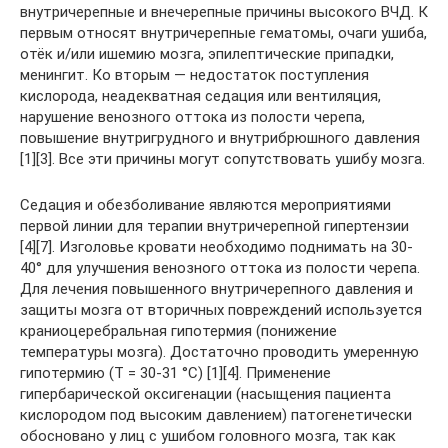
внутричерепные и внечерепные причины высокого ВЧД. К
первым относят внутричерепные гематомы, очаги ушиба,
отёк и/или ишемию мозга, эпилептические припадки,
менингит. Ко вторым — недостаток поступления
кислорода, неадекватная седация или вентиляция,
нарушение венозного оттока из полости черепа,
повышение внутригрудного и внутрибрюшного давления
[1][3]. Все эти причины могут сопутствовать ушибу мозга.
Седация и обезболивание являются мероприятиями
первой линии для терапии внутричерепной гипертензии
[4][7]. Изголовье кровати необходимо поднимать на 30-
40° для улучшения венозного оттока из полости черепа.
Для лечения повышенного внутричерепного давления и
защиты мозга от вторичных повреждений используется
краниоцеребральная гипотермия (понижение
температуры мозга). Достаточно проводить умеренную
гипотермию (Т = 30-31 °C) [1][4]. Применение
гипербарической оксигенации (насыщения пациента
кислородом под высоким давлением) патогенетически
обосновано у лиц с ушибом головного мозга, так как