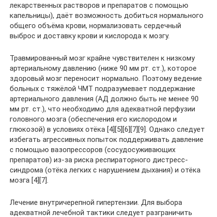
лекарственных растворов и препаратов с помощью
капельницы), даёт возможность добиться нормального
общего объёма крови, нормализовать сердечный
выброс и доставку крови и кислорода к мозгу.
Травмированный мозг крайне чувствителен к низкому
артериальному давлению (ниже 90 мм рт. ст.), которое
здоровый мозг переносит нормально. Поэтому ведение
больных с тяжёлой ЧМТ подразумевает поддержание
артериального давления (АД должно быть не менее 90
мм рт. ст.), что необходимо для адекватной перфузии
головного мозга (обеспечения его кислородом и
глюкозой) в условиях отёка [4][5][6][7][9]. Однако следует
избегать агрессивных попыток поддерживать давление
с помощью вазопрессоров (сосудосуживающих
препаратов) из-за риска респираторного дистресс-
синдрома (отёка легких с нарушением дыхания) и отёка
мозга [4][7].
Лечение внутричерепной гипертензии. Для выбора
адекватной лечебной тактики следует разграничить