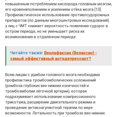
повышенным потреблением кислорода головным мозгом,
его кровенаполнением и усилением отёка мозга [13].
Профилактическое использование противосудорожных
препаратов (по данным многоцентровых исследований)
у лиц с ЧМТ снижает вероятность появления судорог в
остром периоде, но не уменьшает риска их
возникновения в отдалённом периоде.
Читайте также:
Венлафаксин (Велаксин) -
самый эффективный антидепрессант?
Всем лицам с ушибом головного мозга необходима
профилактика тромбоэмболических осложнений
(ромбоза глубоких вен нижних конечностей и
тромбоэмболии лёгочной артерии), которая
подразумевает использование компрессионного
трикотажа, расширение двигательного режима и
проведение антикоагулянтной терапии по мере
возможности. Летальность при тромбозе вен нижних