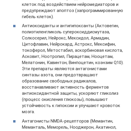
клеток под воздействием нейромедиаторов и
предупреждают апоптоз (запрограммированную
гибель клеток).
Антиоксиданты и антигипоксанты (Актовегин,
полиэтиленгликоль супероксиддисмутаза,
Солкосерил, Нейрокс, Мексидол, Армадин,
Цитофлавин, Нейрокард, Астрокс, Мексифин,
токоферол, Метостабил, аскорбиновая кислота,
Асковит, Ноотропил, Пирацетам, Нооцетам,
Мелатонин, Кавинтон, Винпоцетин, коэнзим Q10).
Эти препараты являются антагонистами
синтазы азота, они предотвращают
образование свободных радикалов,
восстанавливают активность ферментов
антиоксидантной защиты, ускоряют гликолиз
(процесс окисления глюкозы), повышают
устойчивость к гипоксии и улучшают кровоток
мозга.
Антагонисты NMDA-рецепторов (Мемантин,
Меманталь, Меморель, Нооджерон, Акатинол,