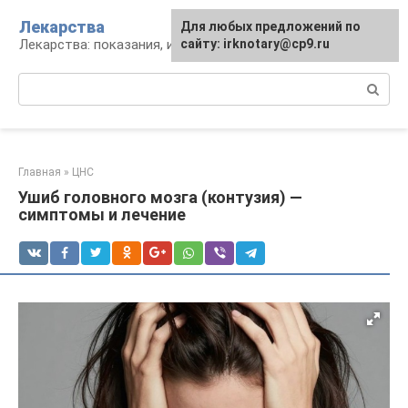
Перейти
Лекарства
Для любых предложений по
к
Лекарства: показания, инструкция, аналоги
сайту: irknotary@cp9.ru
контенту
Поиск:
Главная
»
ЦНС
Ушиб головного мозга (контузия) —
симптомы и лечение