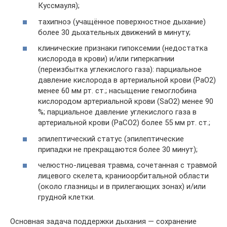
Куссмауля);
тахипноэ (учащённое поверхностное дыхание)
более 30 дыхательных движений в минуту;
клинические признаки гипоксемии (недостатка
кислорода в крови) и/или гиперкапнии
(переизбытка углекислого газа): парциальное
давление кислорода в артериальной крови (PaO2)
менее 60 мм рт. ст.; насыщение гемоглобина
кислородом артериальной крови (SaO2) менее 90
%; парциальное давление углекислого газа в
артериальной крови (PaCO2) более 55 мм рт. ст.;
эпилептический статус (эпилептические
припадки не прекращаются более 30 минут);
челюстно-лицевая травма, сочетанная с травмой
лицевого скелета, краниоорбитальной области
(около глазницы и в прилегающих зонах) и/или
грудной клетки.
Основная задача поддержки дыхания — сохранение