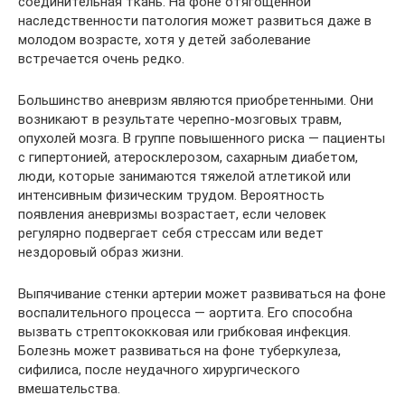
соединительная ткань. На фоне отягощенной
наследственности патология может развиться даже в
молодом возрасте, хотя у детей заболевание
встречается очень редко.
Большинство аневризм являются приобретенными. Они
возникают в результате черепно-мозговых травм,
опухолей мозга. В группе повышенного риска — пациенты
с гипертонией, атеросклерозом, сахарным диабетом,
люди, которые занимаются тяжелой атлетикой или
интенсивным физическим трудом. Вероятность
появления аневризмы возрастает, если человек
регулярно подвергает себя стрессам или ведет
нездоровый образ жизни.
Выпячивание стенки артерии может развиваться на фоне
воспалительного процесса — аортита. Его способна
вызвать стрептококковая или грибковая инфекция.
Болезнь может развиваться на фоне туберкулеза,
сифилиса, после неудачного хирургического
вмешательства.