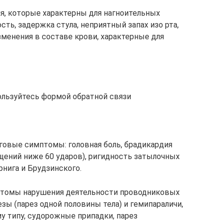
ия, которые характерны для нагноительных
сть, задержка стула, неприятный запах изо рта,
зменения в составе крови, характерные для
ользуйтесь формой обратной связи
говые симптомы: головная боль, брадикардия
ений ниже 60 ударов), ригидность затылочных
ига и Брудзинского.
птомы нарушения деятельности проводниковых
зы (парез одной половины тела) и гемипараличи,
у типу, судорожные припадки, парез