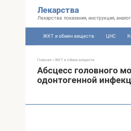
Перейти
Лекарства
к
контенту
Лекарства: показания, инструкция, аналог
ЖКТ и обмен веществ
ЦНС
К
Главная
»
ЖКТ и обмен веществ
Абсцесс головного мо
одонтогенной инфекц