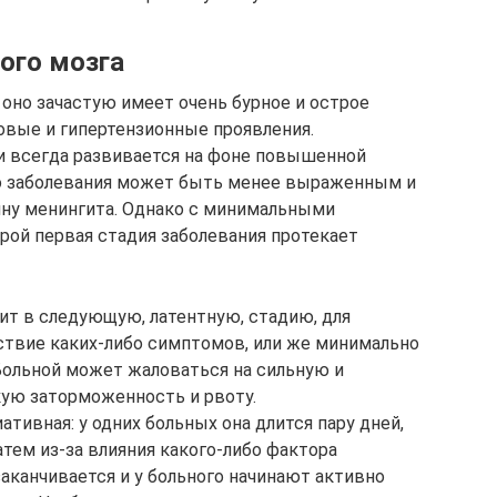
ого мозга
о оно зачастую имеет очень бурное и острое
говые и гипертензионные проявления.
и всегда развивается на фоне повышенной
ло заболевания может быть менее выраженным и
ину менингита. Однако с минимальными
ой первая стадия заболевания протекает
дит в следующую, латентную, стадию, для
тствие каких-либо симптомов, или же минимально
Больной может жаловаться на сильную и
кую заторможенность и рвоту.
тивная: у одних больных она длится пару дней,
Затем из-за влияния какого-либо фактора
заканчивается и у больного начинают активно