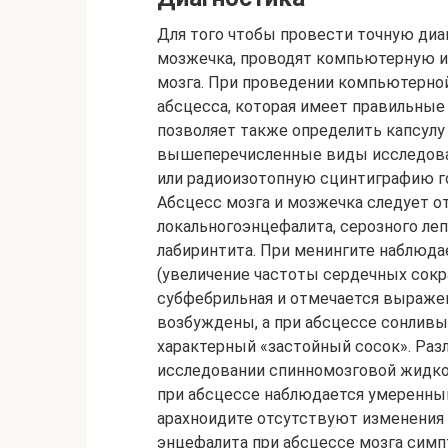
Для того чтобы провести точную диа
мозжечка, проводят компьютерную и
мозга. При проведении компьютерной
абсцесса, которая имеет правильные
позволяет также определить капсулу
вышеперечисленные виды исследова
или радиоизотопную сцинтиграфию го
Абсцесс мозга и мозжечка следует от
локальногоэнцефалита, серозного леп
лабиринтита. При менингите наблюда
(увеличение частоты сердечных сокра
субфебрильная и отмечается выраже
возбуждены, а при абсцессе сонливы
характерный «застойный сосок». Раз
исследовании спинномозговой жидкос
при абсцессе наблюдается умеренный
арахноидите отсутствуют изменения 
энцефалита при абсцессе мозга сим