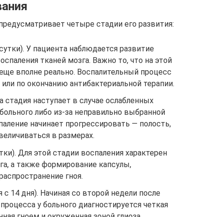
вания
 предусматривает четыре стадии его развития:
 сутки). У пациента наблюдается развитие
спаления тканей мозга. Важно то, что на этой
 еще вполне реально. Воспалительный процесс
или по окончанию антибактериальной терапии.
та стадия наступает в случае ослабленных
больного либо из-за неправильно выбранной
паление начинает прогрессировать — полость,
увеличиваться в размерах.
тки). Для этой стадии воспаления характерен
га, а также формирование капсулы,
аспространение гноя.
 с 14 дня). Начиная со второй недели после
процесса у больного диагностируется четкая
нная гноем и окруженная зоной глиоза.