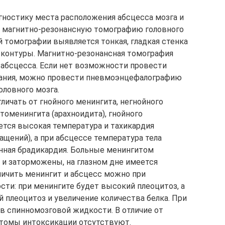
гностику места расположения абсцесса мозга и
 магнитно-резонансную томографию головного
 томографии выявляется тонкая, гладкая стенка
 контуры. Магнитно-резонансная томография
 абсцесса. Если нет возможности провести
ния, можно провести пневмоэнцефалографию
ловного мозга.
личать от гнойного менингита, негнойного
томенингита (арахноидита), гнойного
ется высокая температура и тахикардия
щений), а при абсцессе температура тела
нная брадикардия. Больные менингитом
 и заторможены, на глазном дне имеется
личить менингит и абсцесс можно при
ти: при менингите будет высокий плеоцитоз, а
 плеоцитоз и увеличение количества белка. При
в спинномозговой жидкости. В отличие от
птомы интоксикации отсутствуют.