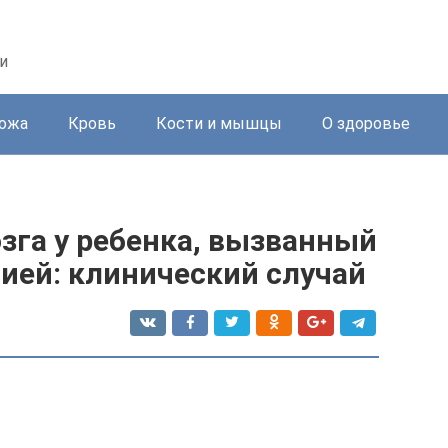
и
ожа
Кровь
Кости и мышцы
О здоровье
зга у ребенка, вызванный
ией: клинический случай