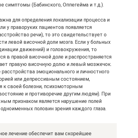
е симптомы (Бабинского, Оппегейма и т.д.).
ажна для определения локализации процесса и
ли у праворуких пациентов появляется
асстройство речи), то это свидетельствует о
сти левой височной доли мозга. Если у больных
динации движений) и головокружения, то
ся в правой височной доле и распространяется
вает правую височную долю и левый мозжечок.
 расстройства эмоционального и личностного
форией или депрессивным состоянием,
я к своей болезни, психомоторным
остояние и противоречие другим людям). При
жным признаком является нарушение полей
 одноименных половин зрения каждого глаза.
ное лечение обеспечит вам скорейшее