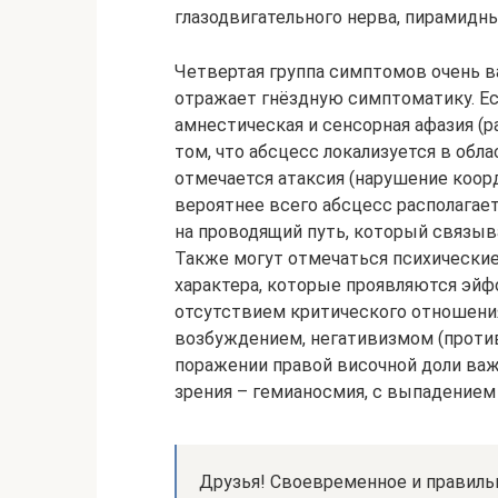
глазодвигательного нерва, пирамидны
Четвертая группа симптомов очень в
отражает гнёздную симптоматику. Ес
амнестическая и сенсорная афазия (р
том, что абсцесс локализуется в обла
отмечается атаксия (нарушение коор
вероятнее всего абсцесс располагает
на проводящий путь, который связы
Также могут отмечаться психические
характера, которые проявляются эй
отсутствием критического отношени
возбуждением, негативизмом (против
поражении правой височной доли ва
зрения – гемианосмия, с выпадением
Друзья! Своевременное и правиль