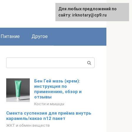
Для любых предложений по
сайту: irknotary@cp9.ru
Питание
Другое
Поиск:
Бен Гей мазь (крем):
инструкция по
применению, обзор и
отзывы
Кости и мышцы
Смекта суспензия для приёма внутрь
карамель/какао n12 пакет
ЖКТ и обмен веществ