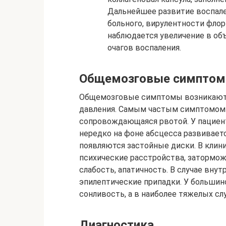
Дальнейшее развитие воспале
больного, вирулентности флор
наблюдается увеличение в об
очагов воспаления.
Общемозговые симпто
Общемозговые симптомы возникают и
давления. Самым частым симптомом п
сопровождающаяся рвотой. У пациент
нередко на фоне абсцесса развиваетс
появляются застойные диски. В клин
психические расстройства, затормож
слабость, апатичность. В случае вну
эпилептические припадки. У большин
сонливость, а в наиболее тяжелых сл
Диагностика