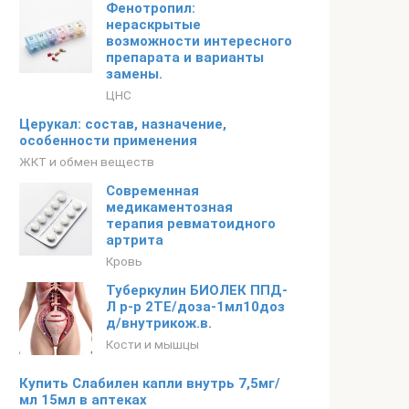
Фенотропил:
нераскрытые
возможности интересного
препарата и варианты
замены.
ЦНС
Церукал: состав, назначение,
особенности применения
ЖКТ и обмен веществ
Современная
медикаментозная
терапия ревматоидного
артрита
Кровь
Туберкулин БИОЛЕК ППД-
Л р-р 2ТЕ/доза-1мл10доз
д/внутрикож.в.
Кости и мышцы
Купить Слабилен капли внутрь 7,5мг/
мл 15мл в аптеках