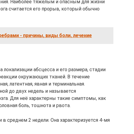
ния. Наиболее тяжелым и опасным для жизни
зга считается его прорыв, который обычно
 ребрами - причины, виды боли, лечение
а локализации абсцесса и его размера, стадии
 реакции окружающих тканей. В течение
ная, латентная, явная и терминальная.
ной до двух недель и называется
зга. Для неё характерны такие симптомы, как
оловная боль, тошнота и рвота.
 в среднем 2 недели. Она характеризуется 4-мя