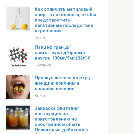
Как отличить метиловый
спирт от этилового, чтобы
предотвратить
негативные последствия
отравления
Кожа
Панцеф гран.д/
пригот.сусп.д/приема
внутрь 100мг/5мл(32г) 0
Питание
Привкус железа во рту у
женщин: причины и
способы лечения
Кожа
Закваска Эвиталия
инструкция по
приготовлению на
собственном опыте.
Пошаговые действия с