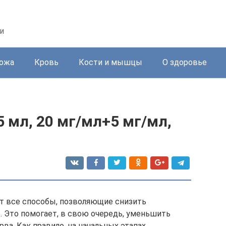
и
ожа
Кровь
Кости и мышцы
О здоровье
5 мл, 20 мг/мл+5 мг/мл,
т все способы, позволяющие снизить
 Это помогает, в свою очередь, уменьшить
ва. Как правило, на начальных этапах