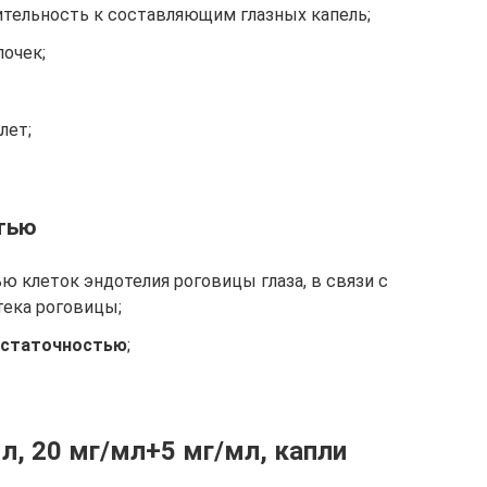
тельность к составляющим глазных капель;
очек;
лет;
тью
ю клеток эндотелия роговицы глаза, в связи с
ека роговицы;
остаточностью
;
мл, 20 мг/мл+5 мг/мл, капли