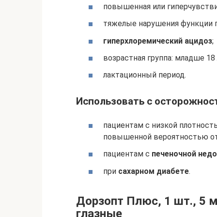
повышенная или гиперчувстви
тяжелые нарушения функции п
гиперхлоремический ацидоз
;
возрастная группа: младше 18 
лактационный период.
Использовать с осторожнос
пациентам с низкой плотность
повышенной вероятностью от
пациентам с
печеночной нед
при
сахарном диабете
.
Дорзопт Плюс, 1 шт., 5 
глазные