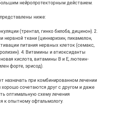
ебольшим нейропротекторным действием.
представлены ниже:
уляции (трентал, гинко билоба, дицинон). 2.
и нервной ткани (циннаризин, пикамелон,
активации питания нервных клеток (семакс,
бролизин). 4. Витамины и атиоксиданты
новая кислота, витамины В и Е, лютеин-
лен форте, эрисод).
ет назначать при комбинированном лечении
п хорошо сочетаются друг с другом и даже
ть оптимальную схему лечения
я к опытному офтальмологу.