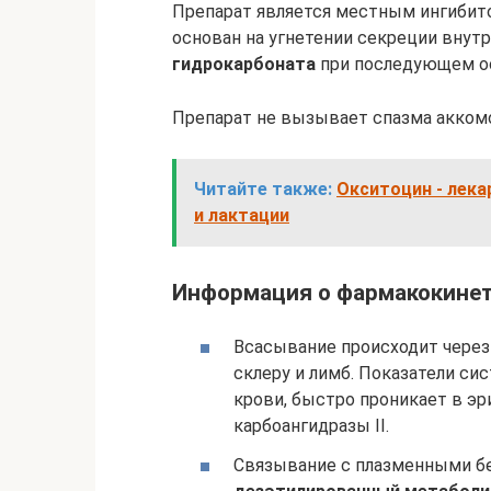
Препарат является местным ингиби
основан на угнетении секреции внут
гидрокарбоната
при последующем ос
Препарат не вызывает спазма аккомо
Читайте также:
Окситоцин - лек
и лактации
Информация о фармакокине
Всасывание происходит через 
склеру и лимб. Показатели си
крови, быстро проникает в э
карбоангидразы II.
Связывание с плазменными бе