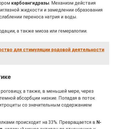
тором
карбоангидразы
. Механизм действия
риглазной жидкости и замедлении образования
лаблении переноса натрия и воды.
дации, а также миоза или гемералопии.
арство для стимуляции родовой деятельности
тике
роговицу, а также, в меньшей мере, через
стемной абсорбции низкие. Попадая в поток
ритроциты со значительным содержанием
лками происходит на 33%. Превращается в
N-