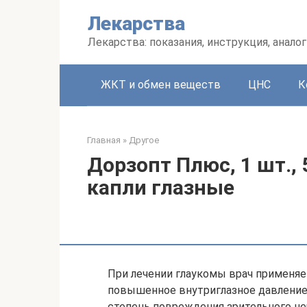
Перейти
Лекарства
к
контенту
Лекарства: показания, инструкция, аналог
ЖКТ и обмен веществ
ЦНС
К
Главная
»
Другое
Дорзопт Плюс, 1 шт., 
капли глазные
При лечении глаукомы врач применяе
повышенное внутриглазное давление.
степень повреждения зрительного нер