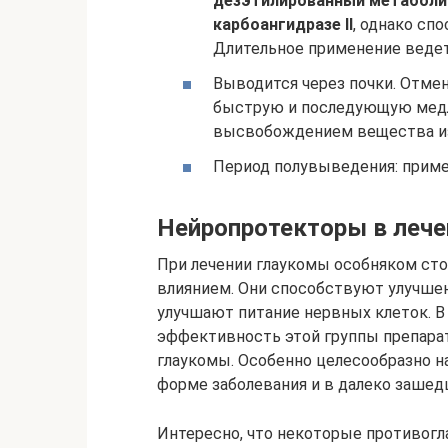
дезэтилированный метаболи
карбоангидразе II
, однако сп
Длительное применение ведет
Выводится через почки. Отме
быструю и последующую мед
высвобождением вещества из
Период полувыведения: приме
Нейропротекторы в лече
При лечении глаукомы особняком ст
влиянием. Они способствуют улучшен
улучшают питание нервных клеток. В
эффективность этой группы препарат
глаукомы. Особенно целесообразно н
форме заболевания и в далеко зашедш
Интересно, что некоторые противогл