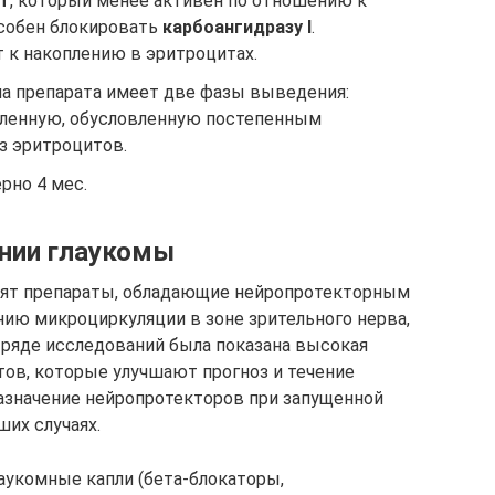
т
, который менее активен по отношению к
особен блокировать
карбоангидразу I
.
 к накоплению в эритроцитах.
на препарата имеет две фазы выведения:
ленную, обусловленную постепенным
 эритроцитов.
рно 4 мес.
нии глаукомы
оят препараты, обладающие нейропротекторным
ию микроциркуляции в зоне зрительного нерва,
 ряде исследований была показана высокая
ов, которые улучшают прогноз и течение
азначение нейропротекторов при запущенной
их случаях.
аукомные капли (бета-блокаторы,