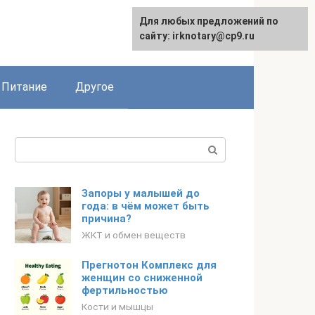
Для любых предложений по
сайту: irknotary@cp9.ru
Питание
Другое
Поиск:
Запоры у малышей до
года: в чём может быть
причина?
ЖКТ и обмен веществ
Прегнотон Комплекс для
женщин со сниженной
фертильностью
Кости и мышцы