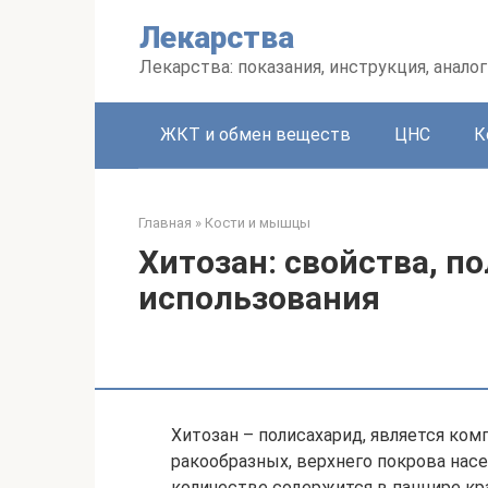
Перейти
Лекарства
к
контенту
Лекарства: показания, инструкция, аналог
ЖКТ и обмен веществ
ЦНС
К
Главная
»
Кости и мышцы
Хитозан: свойства, п
использования
Хитозан – полисахарид, является ком
ракообразных, верхнего покрова нас
количестве содержится в панцире кра