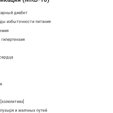
харный диабет
иды избыточности питания
немия
) гипертензия
 сердца
а
[холелитиаз]
 пузыря и желчных путей