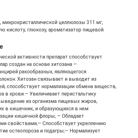
г, микрокристаллической целлюлозы 311 мг,
ю кислоту, глюкозу, ароматизатор пищевой.
е
ческой активности препарат способствует
лар создан на основе хитозана —
панцирей ракообразных, являющегося
локон. Хитозан связывает и выводит из
ей, способствует нормализации обмена веществ,
ра в крови.— Увеличивает перистальтику
выведение из организма пищевых жиров,
х в кишечник, и образующихся в нем
зации кишечной флоры; — Обладает
ыми свойствами;— Способствует укреплению
итие остеопороза и подагры;— Нормализует