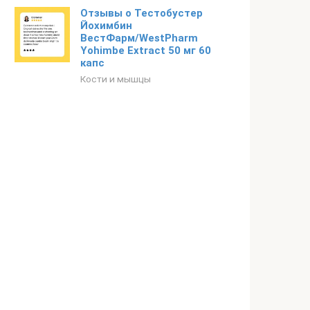
Отзывы о Тестобустер
Йохимбин
ВестФарм/WestPharm
Yohimbe Extract 50 мг 60
капс
Кости и мышцы