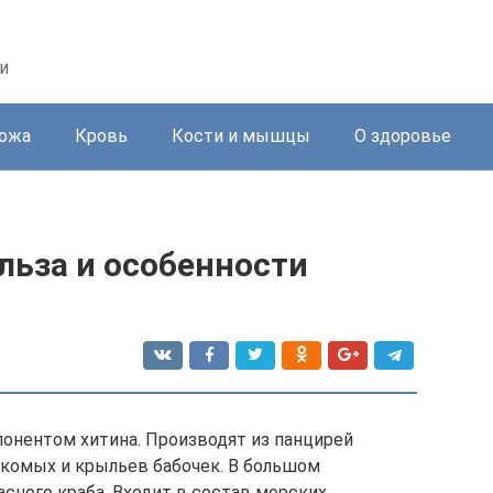
и
ожа
Кровь
Кости и мышцы
О здоровье
ольза и особенности
понентом хитина. Производят из панцирей
екомых и крыльев бабочек. В большом
сного краба. Входит в состав морских