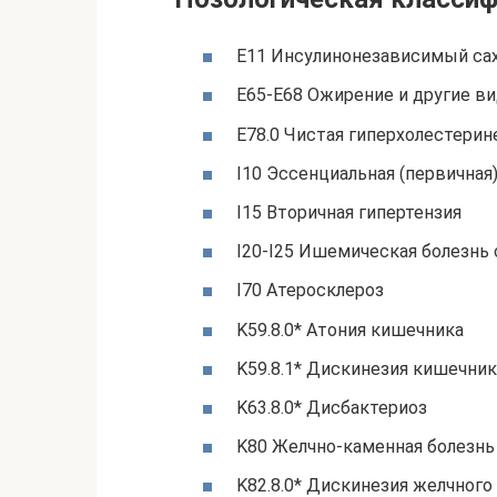
E11 Инсулинонезависимый са
E65-E68 Ожирение и другие в
E78.0 Чистая гиперхолестери
I10 Эссенциальная (первичная
I15 Вторичная гипертензия
I20-I25 Ишемическая болезнь
I70 Атеросклероз
K59.8.0* Атония кишечника
K59.8.1* Дискинезия кишечник
K63.8.0* Дисбактериоз
K80 Желчно-каменная болезнь 
K82.8.0* Дискинезия желчного