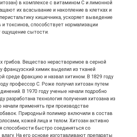
хитозан) в комплексе с витамином С и лимонной
щают их всасывание и накопление в клетках и
 перистальтику кишечника, ускоряет выведение
 и токсинов, способствует нормализации
т ощущение сытости.
ах грибов. Вещество нерастворимое в серной
ду французский химик выделил из тканей
 среде фракцию и назвал хитином. В 1829 году
году профессор С. Роже получил хитозан путем
динений. В 1970 году ученые начали подробно
ду разработана технология получения хитозана из
о начали применять при производстве
обавок. Природный полимер включили в состав
олосами, кожей лица и телом. Хитозан активно
я способности быстро соединяться со
влагу. На его основе изготавливают препараты