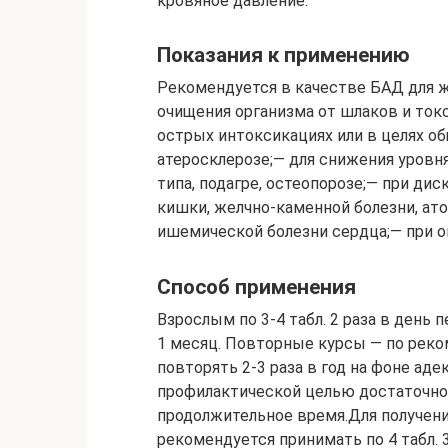
кровяное давление.
Показания к применению
Рекомендуется в качестве БАД для ж
очищения организма от шлаков и токс
острых интоксикациях или в целях о
атеросклерозе;— для снижения уровня
типа, подагре, остеопорозе;— при ди
кишки, желчно-каменной болезни, ато
ишемической болезни сердца;— при о
Способ применения
Взрослым по 3-4 табл. 2 раза в день 
1 месяц. Повторные курсы — по рек
повторять 2-3 раза в год на фоне ад
профилактической целью достаточно п
продолжительное время.Для получен
рекомендуется принимать по 4 табл. 3