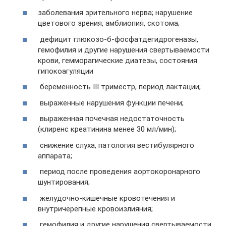
заболевания зрительного нерва; нарушение
цветового зрения, амблиопия, скотома;
дефицит глюкозо-б-фосфатдегидрогеназы,
гемофилия и другие нарушения свертываемости
крови, гемморагические диатезы, состояния
гипокоагуляции
беременность III триместр, период лактации;
выраженные нарушения функции печени;
выраженная почечная недостаточность
(клиренс креатинина менее 30 мл/мин);
снижение слуха, патология вестибулярного
аппарата;
период после проведения аортокоронарного
шунтирования;
желудочно-кишечные кровотечения и
внутричерепные кровоизлияния;
гемофилия и другие нарушения свертываемости