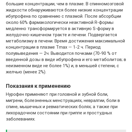
большие концентрации, чем в плазме. В спинномозговой
жидкости обнаруживаются более низкие концентрации
ибупрофена по сравнению с плазмой. После абсорбции
около 60% фармакологически неактивной R-формы
медленно трансформируется в активную S-форму в
желудочно-кишечном тракте и печени. Подвергается
метаболизму в печени. Время достижения максимальной
концентрации в плазме Тmах — 1-2 ч. Период
полувыведения — 2ч. Выводится почками (70-90 % от
введенной дозы в виде ибупрофена и его метаболитов; в
неизменном виде не более 1%) и, в меньшей степени, с
желчью (менее 2%).
Показания к применению
Нурофен применяют при головной и зубной боли,
мигрени, болезненных менструациях, невралгии, боли в
спине, мышечных и ревматических болях; а также при
лихорадочном состоянии при гриппе и простудных
заболеваниях.