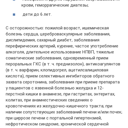
крови, геморрагические диатезы;
дети до 6 лет.
С осторожностью: пожилой возраст, ишемическая
болезнь сердца, цереброваскулярные заболевания,
дислипидемия, сахарный диабет, заболевания
перефирических артерий, курение, частое употребление
алкоголя, длительное использование НПВП, тяжелые
соматические заболевания, одновременный прием
пероральных ГКС (в т. ч. преднизолон), антикоагулянтов
(в т. ч. варфарин, клопидогрел, ацетилсалициловая
кислота), прием селективных ингибиторов обратного
захвата серотонина, заболевания при приеме препарата
у пациентов с язвенной болезнью желудка и 12-
перстной кишки в анамнезе, при гастритах, энтеритах,
колитах, при анамнестических сведениях о
кровотечениях из желудочно-кишечного тракта; при
наличии сопутствующих заболеваний печени и/или почек;
при циррозе печени с портальной гипертензией,
нефротическом синдроме, хронической сердечной