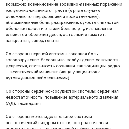
возможно возникновение эрозивно-язвенных поражений
желудочно-кишечного тракта (в ряде случаев
осложняются перфорацией и кровотечением),
абдоминальные боли, раздражение, сухость слизистой
оболочки полости рта или боль во рту, изъязвление
слизистой оболочки десен, афтозный стоматит,
панкреатит, запор, гепатит.
Со стороны нервной системы: головная боль,
головокружение, бессонница, возбуждение, сонливость,
депрессия, спутанность сознания, галлюцинации, редко
— асептический менингит (чаще у пациентов с
аутоимунными заболеваниями).
Со стороны сердечно-сосудистой системы: сердечная
недостаточность, повышение артериального давления
(АД), тахикардия.
Со стороны мочевыделительной системы:
нефротический синдром (отеки), острая почечная
недостаточность, аллергический нефрит, полиурия,