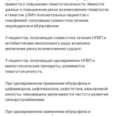
привести к повышению гематотоксичности. Имеются
данные о повышенном риске возникновения гемартроза
и гематом у ВИЧ-положительных пациентов с
гемофилией, получавших совместное лечение
зидовудином и ибупрофеном.
У пациентов, получающих совместное лечение НПВП и
антибиотиками хинолонового ряда, возможно
увеличение риска возникновения судорог.
У пациентов, получающих одновременно НПВП и
миелотоксические препараты, усиливается
гематотоксичность.
При одновременном применении ибупрофена и
цефамандола, цефоперазона, цефотетана, вальпроевой
кислоты, пликамицина увеличивается частота развития
гипопротромбинемии.
При одновременном применении ибупрофена и