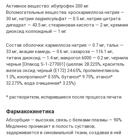
Активное вещество: ибупрофен 200 мг.
Вспомогательные вещества: кроскармеллоза натрия —
30 мг, натрия лаурилсульфат — 0.5 мг, натрия цитрата
дигидрат — 43.5 мг, стеариновая кислота — 2 мг, кремния
диоксид коллоидный — 1 мг.
Состав оболочки: кармеллоза натрия — 0.7 мг, тальк —
33 мг, акации камедь — 0.6 мг, сахароза — 116.1 мг,
титана диоксид — 1.4 мг, макрогол 6000 — 0.2 мг, чернила
черные [Опакод S-1-277001] (шеллак 28.225%, краситель
железа оксид черный (E172) 24.65%, пропиленгликоль
1.3%, изопропанол* 0.55%, бутанол* 9.75%, этанол*
32.275%, вода очищенная* 3.25%).
* растворители, испарившиеся после процесса печати.
Фармакокинетика
Абсорбция — высокая, связь с белками плазмы — 90%.
Медленно проникает в полость суставов,
задерживается в синовиальной ткани, создавая в ней