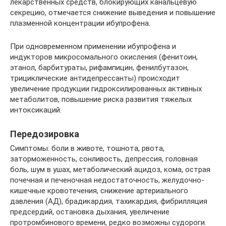
лекарственных средств, блокирующих канальцевую
секрецию, отмечается снижение выведения и повышение
плазменной концентрации ибупрофена.
При одновременном применении ибупрофена и
индукторов микросомального окисления (фенитоин,
этанол, барбитураты, рифампицин, фенилбутазон,
трициклические антидепрессанты) происходит
увеличение продукции гидроксилированных активных
метаболитов, повышение риска развития тяжелых
интоксикаций.
Передозировка
Симптомы: боли в животе, тошнота, рвота,
заторможенность, сонливость, депрессия, головная
боль, шум в ушах, метаболический ацидоз, кома, острая
почечная и печеночная недостаточность, желудочно-
кишечные кровотечения, снижение артериального
давления (АД), брадикардия, тахикардия, фибрилляция
предсердий, остановка дыхания, увеличение
протромбинового времени, редко возможны судороги.