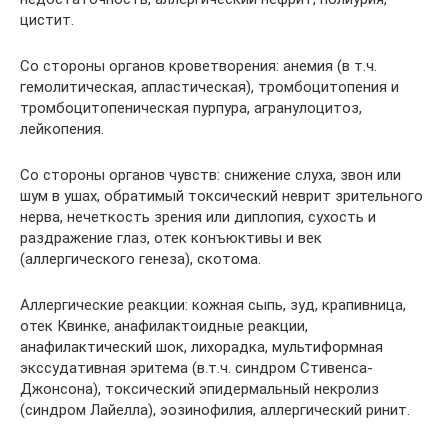
цистит.
Со стороны органов кроветворения: анемия (в т.ч.
гемолитическая, апластическая), тромбоцитопения и
тромбоцитопеническая пурпура, агранулоцитоз,
лейкопения.
Со стороны органов чувств: снижение слуха, звон или
шум в ушах, обратимый токсический неврит зрительного
нерва, нечеткость зрения или диплопия, сухость и
раздражение глаз, отек конъюктивы и век
(аллергического генеза), скотома.
Аллергические реакции: кожная сыпь, зуд, крапивница,
отек Квинке, анафилактоидные реакции,
анафилактический шок, лихорадка, мультиформная
экссудативная эритема (в.т.ч. синдром Стивенса-
Джонсона), токсический эпидермальный некролиз
(синдром Лайелла), эозинофилия, аллергический ринит.