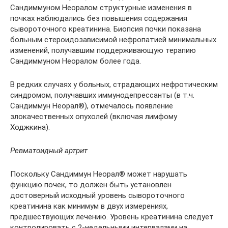
Сандиммуном Неоралом структурные изменения в
почках наблюдались без повышения содержания
сывороточного креатинина. Биопсия почки показана
больным стероидозависимой нефропатией минимальных
изменений, получавшим поддерживающую терапию
Сандиммуном Неоралом более года.
В редких случаях у больных, страдающих нефротическим
синдромом, получавших иммунодепрессанты (в т.ч.
Сандиммун Неорал®), отмечалось появление
злокачественных опухолей (включая лимфому
Ходжкина).
Ревматоидный артрит
Поскольку Сандиммун Неорал® может нарушать
функцию почек, то должен быть установлен
достоверный исходный уровень сывороточного
креатинина как минимум в двух измерениях,
предшествующих лечению. Уровень креатинина следует
контролировать с 2-недельными интервалами на