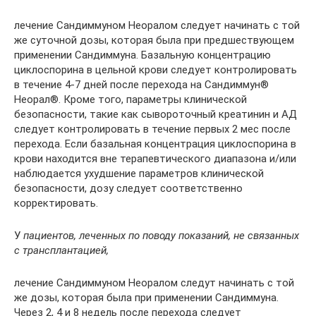
лечение Сандиммуном Неоралом следует начинать с той
же суточной дозы, которая была при предшествующем
применении Сандиммуна. Базальную концентрацию
циклоспорина в цельной крови следует контролировать
в течение 4-7 дней после перехода на Сандиммун®
Неорал®. Кроме того, параметры клинической
безопасности, такие как сывороточный креатинин и АД
следует контролировать в течение первых 2 мес после
перехода. Если базальная концентрация циклоспорина в
крови находится вне терапевтического диапазона и/или
наблюдается ухудшение параметров клинической
безопасности, дозу следует соответственно
корректировать.
У
пациентов, леченных по поводу показаний, не связанных
с трансплантацией,
лечение Сандиммуном Неоралом следут начинать с той
же дозы, которая была при применении Сандиммуна.
Через 2, 4 и 8 недель после перехода следует