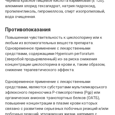
Чернила красное пищевое кислота карминовая (Е 120),
алюминия хлорид гексагидрат, натрия гидроксид,
пропиленгликоль, гипромеллоза, спирт изопропиловый,
вода очищенная.
Противопоказания
Повышенная чувствительность к циклоспорину или к
любым из вспомогательных веществ препарата.
Одновременное применение с лекарственными
средствами, содержащими Hypericum perforatum
(зверобой продырявленный) из-за риска снижения
концентрации циклоспорина в крови и, таким образом,
снижение терапевтического эффекта.
Одновременное применение с лекарственными
средствами, являются субстратами мультиликарського
эфлюксного переносчика Р-гликопротеина (Pgp) или
органических анионов транспортных белков (ОАТБ),
повышение концентрации в плазме крови которых
связано с развитием серьезных побочных реакций и/или
побочных реакций, угрожающих жизни, например с