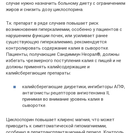
случае нужно назначить больному диету с ограничением
жиров и снизить дозу циклоспорина.
Т.к. препарат в ряде случаев повышает риск
возникновения гиперкалиемии, особенно у пациентов с
нарушением функции почек, или усиливает ранее
существующую гиперкалиемию, рекомендуется
контролировать содержание калия в сыворотке.
Пациенты, получающие Сандиммун Неорал®, должны
избегать чрезмерного поступления калия с пищей и не
должны применять калийсодержащие и
калийсберегающие препараты:
калийсберегающие диуретики, ингибиторы АПФ,
антагонисты рецепторов ангиотензина II,
принимая во внимание уровень калия в
сыворотке.
Циклоспорин повышает клиренс магния, что может
приводить к симптоматической гипомагниемии,
особенно в перитрансплантационный период. Контроль