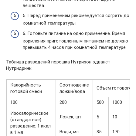
вещества.
5. Перед применением рекомендуется согреть до
комнатной температуры.
6. Готовьте питание на одно применение. Время
кормления приготовленным питанием не должно
превышать 4 часов при комнатной температуре.
Таблица разведений порошка Нутризон эдванст
Нутридринк:
Калорийность
Соотношение
Объем готового п
готовой смеси
ложки/вода
100
200
500
1000
15
Изокалорическое
Ложек, шт
5
10
25
(стандартное)
разведение: 1 ккал
Воды, мл
85
170
42
в 1 мл