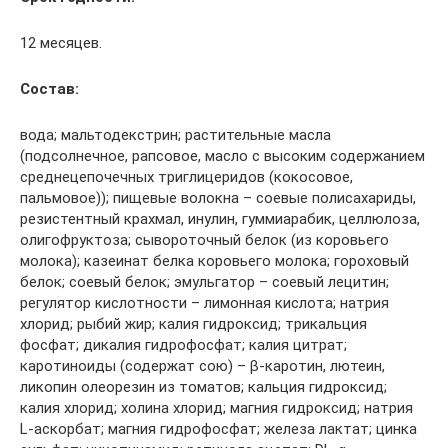
12 месяцев.
Состав:
вода; мальтодекстрин; растительные масла
(подсолнечное, рапсовое, масло с высоким содержанием
среднецепочечных триглицеридов (кокосовое,
пальмовое)); пищевые волокна – соевые полисахариды,
резистентный крахмал, инулин, гуммиарабик, целлюлоза,
олигофруктоза; сывороточный белок (из коровьего
молока); казеинат белка коровьего молока; гороховый
белок; соевый белок; эмульгатор – соевый лецитин;
регулятор кислотности – лимонная кислота; натрия
хлорид; рыбий жир; калия гидроксид; трикальция
фосфат; дикалия гидрофосфат; калия цитрат;
каротиноиды (содержат сою) – β-каротин, лютеин,
ликопин олеорезин из томатов; кальция гидроксид;
калия хлорид; холина хлорид; магния гидроксид; натрия
L-аскорбат; магния гидрофосфат; железа лактат; цинка