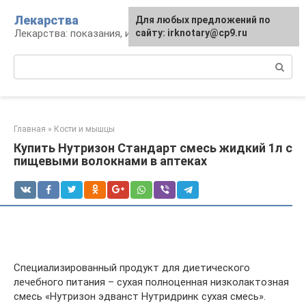
Перейти
Лекарства
Для любых предложений по
к
Лекарства: показания, инструкция, аналоги
сайту: irknotary@cp9.ru
контенту
Поиск:
Главная
»
Кости и мышцы
Купить Нутризон Стандарт смесь жидкий 1л с
пищевыми волокнами в аптеках
Специализированный продукт для диетического
лечебного питания – сухая полноценная низколактозная
смесь «Нутризон эдванст Нутридринк сухая смесь».