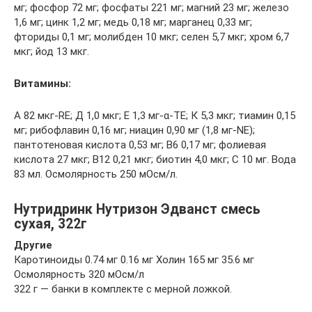
мг; фосфор 72 мг; фосфаты 221 мг; магний 23 мг; железо
1,6 мг; цинк 1,2 мг; медь 0,18 мг; марганец 0,33 мг;
фториды 0,1 мг; молибден 10 мкг; селен 5,7 мкг; хром 6,7
мкг; йод 13 мкг.
Витамины:
А 82 мкг-RE; Д 1,0 мкг; Е 1,3 мг-α-ТЕ; К 5,3 мкг; тиамин 0,15
мг; рибофлавин 0,16 мг; ниацин 0,90 мг (1,8 мг-NE);
пантотеновая кислота 0,53 мг; В6 0,17 мг; фолиевая
кислота 27 мкг; В12 0,21 мкг; биотин 4,0 мкг; С 10 мг. Вода
83 мл. Осмолярность 250 мОсм/л.
Нутридринк Нутризон Эдванст смесь
сухая, 322г
Другие
Каротиноиды 0.74 мг 0.16 мг Холин 165 мг 35.6 мг
Осмолярность 320 мОсм/л
322 г — банки в комплекте с мерной ложкой.