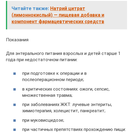
Читайте также:
Натрий цитрат
(лимоннокислый) — пищевая добавка и
компонент фармацевтических средств
Показания
Для энтерального питания взрослых и детей старше 1
года при недостаточном питании:
при подготовке к операции и в
послеоперационном периоде;
в критических состояниях: ожоги, сепсис,
множественная травма;
при заболеваниях ЖКТ: лучевые энтериты,
химиотерапия, холецистит, панкреатит;
при муковисцидозе;
при частичных препятствиях прохождению пищи: