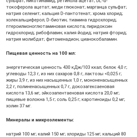
сульфат; никотинамид; ретинола ацетат; DL-α-
токоферола ацетат; меди глюконат; марганца сульфат;
натрия селенит; кальция D-пантотенат; хрома хлорид;
холекальциферол; D-биотин; тиамина гидрохлорид;
птероилмоноглютаминовая кислота; пиридоксин
гидрохлорид; рибофлавин; калия йодид; натрия фторид;
натрия молибдат; фитоменадион; цианокобаламин.
Пищевая ценность на 100 мл:
энергетическая ценность 430 кДж/103 ккал; белок 4,0 г;
углеводы 12,3 г, из них сахаров 0,8 г, лактозы <0,025 г;
жиры 3,9 г, из них насыщенных 1,0 г, мононенасыщенных
2,2 г, полиненасыщенных 0,7 г, докозагексаеновая
кислота 13,6 мг, эйкозапентаеновая кислота 20,0 мг;
пищевые волокна 1,5 г; соль 0,25 г; каротиноиды 0,2 мг;
холин 37 мг.
Минералы и микроэлементы:
натрий 100 мг; калий 150 мг; хлориды 125 мг; кальций 80