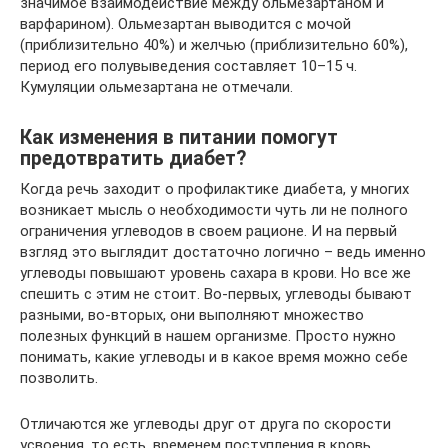
значимое взаимодействие между ольмезартаном и
варфарином). Ольмезартан выводится с мочой
(приблизительно 40%) и желчью (приблизительно 60%),
период его полувыведения составляет 10–15 ч.
Кумуляции ольмезартана не отмечали.
Как изменения в питании помогут
предотвратить диабет?
Когда речь заходит о профилактике диабета, у многих
возникает мысль о необходимости чуть ли не полного
ограничения углеводов в своем рационе. И на первый
взгляд это выглядит достаточно логично – ведь именно
углеводы повышают уровень сахара в крови. Но все же
спешить с этим не стоит. Во-первых, углеводы бывают
разными, во-вторых, они выполняют множество
полезных функций в нашем организме. Просто нужно
понимать, какие углеводы и в какое время можно себе
позволить.
Отличаются же углеводы друг от друга по скорости
усвоения, то есть, временем поступления в кровь.