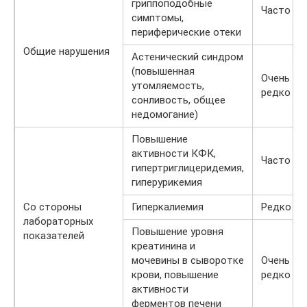
гриппоподобные
Часто
симптомы,
периферические отеки
Общие нарушения
Астенический синдром
(повышенная
Очень
утомляемость,
редко
сонливость, общее
недомогание)
Повышение
активности КФК,
Часто
гипертриглицеридемия,
гиперурикемия
Со стороны
Гиперкалиемия
Редко
лабораторных
Повышение уровня
показателей
креатинина и
мочевины в сыворотке
Очень
крови, повышение
редко
активности
ферментов печени