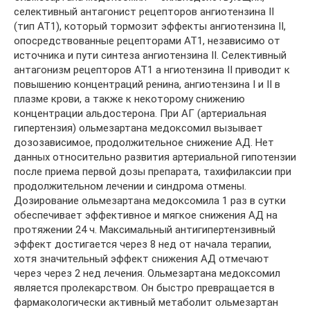
селективный антагонист рецепторов ангиотензина II
(тип АТ1), который тормозит эффекты ангиотензина II,
опосредствованные рецепторами АТ1, независимо от
источника и пути синтеза ангиотензина II. Селективный
антагонизм рецепторов АТ1 а нгиотензина II приводит к
повышению концентраций ренина, ангиотензина I и II в
плазме крови, а также к некоторому снижению
концентрации альдостерона. При АГ (артериальная
гипертензия) ольмезартана медоксомил вызывает
дозозависимое, продолжительное снижение АД. Нет
данных относительно развития артериальной гипотензии
после приема первой дозы препарата, тахифилаксии при
продолжительном лечении и синдрома отмены.
Дозирование ольмезартана медоксомила 1 раз в сутки
обеспечивает эффективное и мягкое снижения АД на
протяжении 24 ч. Максимальный антигипертензивный
эффект достигается через 8 нед от начала терапии,
хотя значительный эффект снижения АД отмечают
через через 2 нед лечения. Ольмезартана медоксомил
является пролекарством. Он быстро превращается в
фармакологически активный метаболит ольмезартан