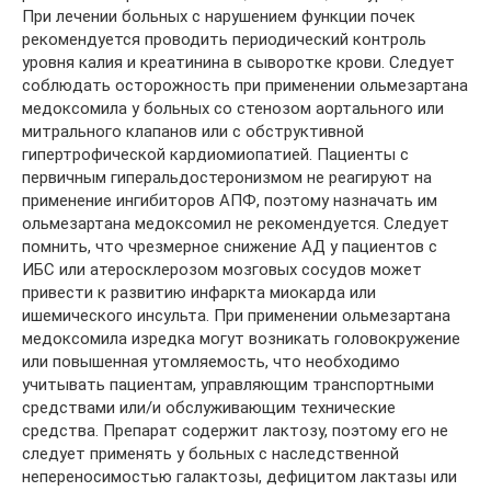
При лечении больных с нарушением функции почек
рекомендуется проводить периодический контроль
уровня калия и креатинина в сыворотке крови. Следует
соблюдать осторожность при применении ольмезартана
медоксомила у больных со стенозом аортального или
митрального клапанов или с обструктивной
гипертрофической кардиомиопатией. Пациенты с
первичным гиперальдостеронизмом не реагируют на
применение ингибиторов АПФ, поэтому назначать им
ольмезартана медоксомил не рекомендуется. Следует
помнить, что чрезмерное снижение АД у пациентов с
ИБС или атеросклерозом мозговых сосудов может
привести к развитию инфаркта миокарда или
ишемического инсульта. При применении ольмезартана
медоксомила изредка могут возникать головокружение
или повышенная утомляемость, что необходимо
учитывать пациентам, управляющим транспортными
средствами или/и обслуживающим технические
средства. Препарат содержит лактозу, поэтому его не
следует применять у больных с наследственной
непереносимостью галактозы, дефицитом лактазы или