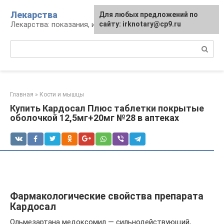
Перейти
Лекарства
Для любых предложений по
к
Лекарства: показания, инструкция, аналоги
сайту: irknotary@cp9.ru
контенту
Поиск:
Главная
»
Кости и мышцы
Купить Кардосал Плюс таблетки покрытые
оболочкой 12,5мг+20мг №28 в аптеках
Фармакологические свойства препарата
Кардосал
Ольмезартана медоксомил — сильнодействующий,