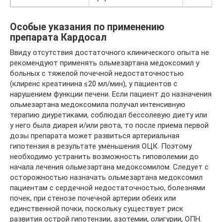
Особые указания по применению
препарата Кардосал
Ввиду отсутствия достаточного клинического опыта не
рекомендуют применять ольмезартана медоксомил у
больных с тяжелой почечной недостаточностью
(клиренс креатинина ≤20 мл/мин), у пациентов с
нарушением функции печени. Если пациент до назначения
ольмезартана медоксомила получал интенсивную
терапию диуретиками, соблюдал бессолевую диету или
у него была диарея и/или рвота, то после приема первой
дозы препарата может развиться артериальная
гипотензия в результате уменьшения ОЦК. Поэтому
необходимо устранить возможность гиповолемии до
начала лечения ольмезартана медоксомилом. Следует с
осторожностью назначать ольмезартана медоксомил
пациентам с сердечной недостаточностью, болезнями
почек, при стенозе почечной артерии обеих или
единственной почки, поскольку существует риск
развития острой гипотензии, азотемии, олигурии, ОПН.