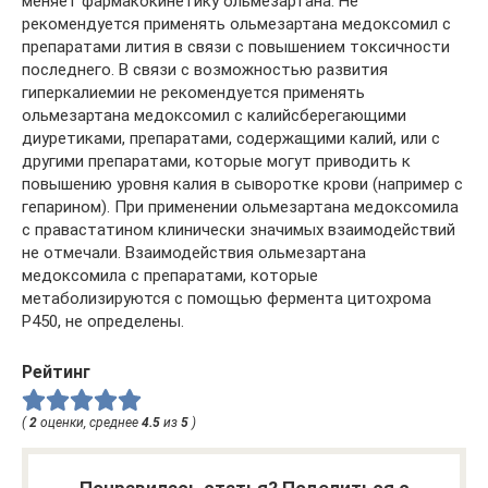
меняет фармакокинетику ольмезартана. Не
рекомендуется применять ольмезартана медоксомил с
препаратами лития в связи с повышением токсичности
последнего. В связи с возможностью развития
гиперкалиемии не рекомендуется применять
ольмезартана медоксомил с калийсберегающими
диуретиками, препаратами, содержащими калий, или с
другими препаратами, которые могут приводить к
повышению уровня калия в сыворотке крови (например с
гепарином). При применении ольмезартана медоксомила
с правастатином клинически значимых взаимодействий
не отмечали. Взаимодействия ольмезартана
медоксомила с препаратами, которые
метаболизируются с помощью фермента цитохрома
Р450, не определены.
Рейтинг
(
2
оценки, среднее
4.5
из
5
)