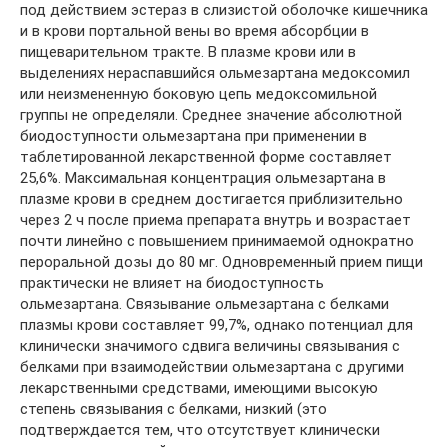
под действием эстераз в слизистой оболочке кишечника
и в крови портальной вены во время абсорбции в
пищеварительном тракте. В плазме крови или в
выделениях нераспавшийся ольмезартана медоксомил
или неизмененную боковую цепь медоксомильной
группы не определяли. Среднее значение абсолютной
биодоступности ольмезартана при применении в
таблетированной лекарственной форме составляет
25,6%. Максимальная концентрация ольмезартана в
плазме крови в среднем достигается приблизительно
через 2 ч после приема препарата внутрь и возрастает
почти линейно с повышением принимаемой однократно
пероральной дозы до 80 мг. Одновременный прием пищи
практически не влияет на биодоступность
ольмезартана. Связывание ольмезартана с белками
плазмы крови составляет 99,7%, однако потенциал для
клинически значимого сдвига величины связывания с
белками при взаимодействии ольмезартана с другими
лекарственными средствами, имеющими высокую
степень связывания с белками, низкий (это
подтверждается тем, что отсутствует клинически