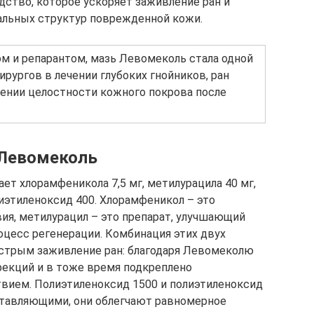
ство, которое ускоряет заживление ран и
льных структур поврежденной кожи.
м и репарантом, мазь Левомеколь стала одной
рургов в лечении глубоких гнойников, ран
лении целостности кожного покрова после
 Левомеколь
ет хлорамфеникола 7,5 мг, метилурацила 40 мг,
иэтиленоксид 400. Хлорамфеникол – это
ия, метилурацил – это препарат, улучшающий
цесс регенерации. Комбинация этих двух
стрым заживление ран: благодаря Левомеколю
екций и в тоже время подкреплено
ием. Полиэтиленоксид 1500 и полиэтиленоксид
тавляющими, они облегчают равномерное