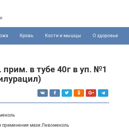
и
ожа
Кровь
Кости и мышцы
О здоровье
прим. в тубе 40г в уп. №1
илурацил)
меколь
я применения мази Левомеколь