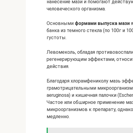
нанесение мази и помогают действу
человеческого организма.
Основными
формами выпуска мази
я
банка из темного стекла (по 100г и 1
густоты.
Левомеколь, обладая противовоспал
регенерирующим эффектами, относит
действия.
Благодаря хлорамфениколу мазь эфф
грамотрицательными микроорганизма
aeruginosa) и кишечная палочки (Escheri
Частое или обширное применение ма
микроорганизмов к препарату, однак
медленно.