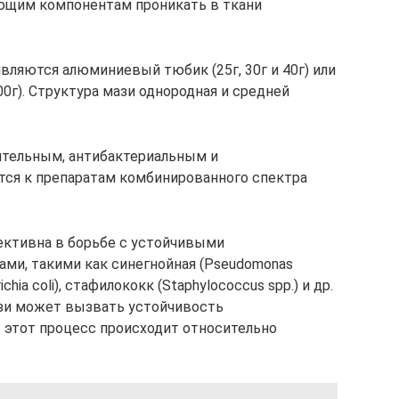
ющим компонентам проникать в ткани
вляются алюминиевый тюбик (25г, 30г и 40г) или
000г). Структура мази однородная и средней
ительным, антибактериальным и
ся к препаратам комбинированного спектра
ективна в борьбе с устойчивыми
ми, такими как синегнойная (Pseudomonas
chia coli), стафилококк (Staphylococcus spp.) и др.
зи может вызвать устойчивость
о этот процесс происходит относительно