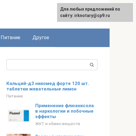
Для любых предложений по
сайту: irknotary@cp9.ru
Питание
Другое
Поиск:
Кальций-д3 никомед форте 120 шт.
таблетки жевательные лимон
Питание
Применение флюанксола
в наркологии и побочные
эффекты
ЖКТ и обмен веществ