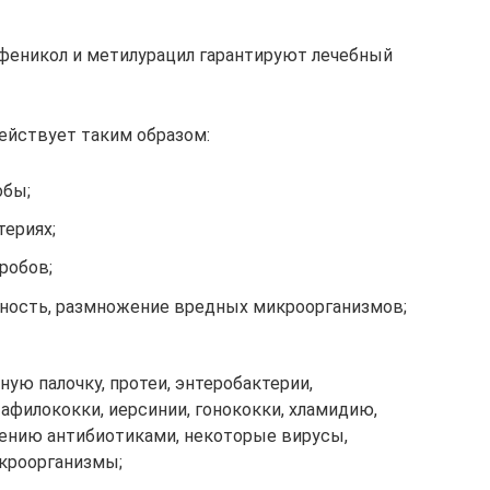
феникол и метилурацил гарантируют лечебный
ействует таким образом:
обы;
териях;
робов;
ность, размножение вредных микроорганизмов;
ую палочку, протеи, энтеробактерии,
тафилококки, иерсинии, гонококки, хламидию,
ению антибиотиками, некоторые вирусы,
кроорганизмы;