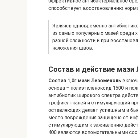
эффективное антибактериальное сред
способствует восстановлению норма
Являясь одновременно антибиотико
из самых популярных мазей среди хи
разной сложности и при восстанов
наложения швов.
Состав и действие мази
Состав 1,0г мази Левомеколь
включа
основа – полиэтиленоксид 1500 и пол
антибиотик широкого спектра действ
трофику тканей и стимулирующий про
оставляющих делает успешным и бы
место повреждения защищено от инф
стимулирующим к заживлению действ
400 являются вспомогательными сос