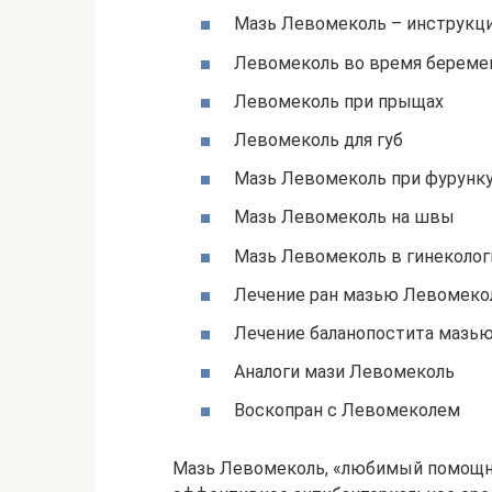
Мазь Левомеколь – инструкц
Левомеколь во время береме
Левомеколь при прыщах
Левомеколь для губ
Мазь Левомеколь при фурунку
Мазь Левомеколь на швы
Мазь Левомеколь в гинеколог
Лечение ран мазью Левомеко
Лечение баланопостита мазь
Аналоги мази Левомеколь
Воскопран с Левомеколем
Мазь Левомеколь, «любимый помощни