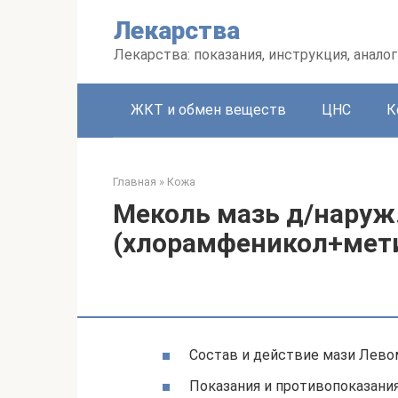
Перейти
Лекарства
к
контенту
Лекарства: показания, инструкция, аналог
ЖКТ и обмен веществ
ЦНС
К
Главная
»
Кожа
Меколь мазь д/наруж. 
(хлорамфеникол+мет
Состав и действие мази Лево
Показания и противопоказани