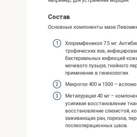
например, для устранения морщин.
Состав
Основные компоненты мази Левомек
Хлорамфеникол 7.5 мг. Антиби
трофических язв, инфицирова
бактериальных инфекций кожи
мочевого пузыря, гнойного пе
применение в гинекологии.
Макрогол 400 и 1500 – вспомо
Метилурацил 40 мг – компоне
усиливая восстановление ткан
восстановление слизистой, ко
заживающих ран, порезов, пер
послеоперационных швов.