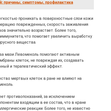
й: причины, симптомы, профилактика
легкостью проникать в поверхностные слои кожи
енерацию поврежденных, скорость заживления
ов значительно возрастает. Более того,
иммунитета, что помогает увеличить выработку
ирусного вещества.
ава мази Левомеколь помогают активным
мбраны клеток, не повреждая их, создавать
чный и терапевтический эффект.
ество мертвых клеток в ране не влияют на
меколь.
еет противопоказаний, за исключением
онентам входящим в ее состав, что в кране
лергические реакции. Более того, не известно