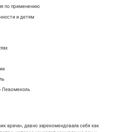
ия по применению
нности и детям
лах
ии
ль
ю Левомеколь
к врача», давно зарекомендовала себя как