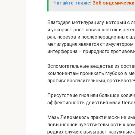
Читайте также:
Зоб эндемически
Благодаря метилурацилу, который с 
и ускоряет рост новых клеток и рег
ран, порезов и послеоперационных шв
метилурацил является стимулятором 
интерферона – природного противов
Вспомогательные вещества из сост
компонентам проникать глубоко в ме
противовоспалительный, противооте
Присутствие гноя или большое колич
эффективность действия мази Лево
Мазь Левомеколь практически не им
повышенной чувствительности к комп
редких случаях вызывает наружные ал