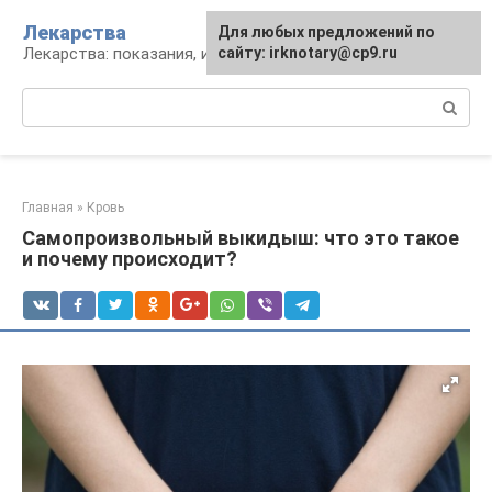
Перейти
Лекарства
Для любых предложений по
к
Лекарства: показания, инструкция, аналоги
сайту: irknotary@cp9.ru
контенту
Поиск:
Главная
»
Кровь
Самопроизвольный выкидыш: что это такое
и почему происходит?