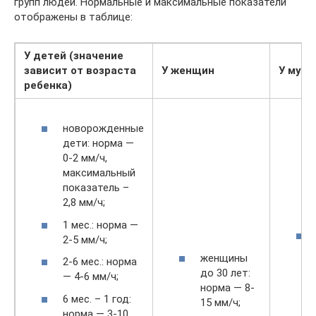
групп людей. Нормальные и максимальные показатели
отображены в таблице:
У детей (значение
зависит от возраста
У женщин
У муж
ребенка)
новорожденные
дети: норма —
0-2 мм/ч,
максимальный
показатель –
2,8 мм/ч;
1 мес.: норма —
2-5 мм/ч;
женщины
2-6 мес.: норма
до 30 лет:
— 4-6 мм/ч;
норма — 8-
6 мес. – 1 год:
15 мм/ч;
норма — 3-10