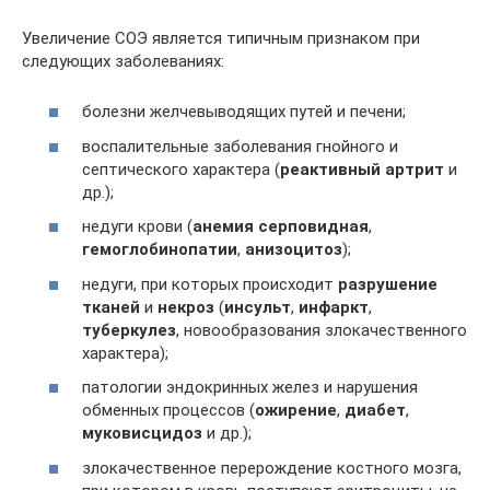
Увеличение СОЭ является типичным признаком при
следующих заболеваниях:
болезни желчевыводящих путей и печени;
воспалительные заболевания гнойного и
септического характера (
реактивный артрит
и
др.);
недуги крови (
анемия серповидная
,
гемоглобинопатии
,
анизоцитоз
);
недуги, при которых происходит
разрушение
тканей
и
некроз
(
инсульт
,
инфаркт
,
туберкулез
, новообразования злокачественного
характера);
патологии эндокринных желез и нарушения
обменных процессов (
ожирение
,
диабет
,
муковисцидоз
и др.);
злокачественное перерождение костного мозга,