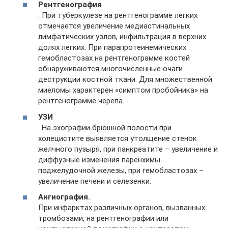
Рентгенография
. При туберкулезе на рентгенограмме легких
отмечается увеличение медиастинальных
лимфатических узлов, инфильтрация в верхних
долях легких. При парапротеинемических
гемобластозах на рентгенограмме костей
обнаруживаются многочисленные очаги
деструкции костной ткани. Для множественной
миеломы характерен «симптом пробойника» на
рентгенограмме черепа.
УЗИ
. На эхографии брюшной полости при
холецистите выявляется утолщение стенок
желчного пузыря, при панкреатите – увеличение и
диффузные изменения паренхимы
поджелудочной железы, при гемобластозах –
увеличение печени и селезенки.
Ангиография.
При инфарктах различных органов, вызванных
тромбозами, на рентгенографии или