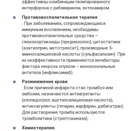
эффективны комбинации пелигированного
интерферона с рибавирином, энтекавиром.
Противовоспалительная терапия
. При заболеваниях, сопровождающихся
иммунным воспалением, необходимы
противовоспалительные средства –
глюкокортикоиды (преднизолон), цитостатики
(азатиоприн, метотрексат), производные 5-
аминосалициловой кислоты (сульфасалазин). При
их неэффективности применяются ингибиторы
фактора некроза опухоли – моноклональные
антитела (инфликсимаб).
Разжижжение крови
. Если причиной инфаркта стал тромбоз или
эмболия, назначаются антиагреганты
(клопидогрел, ацетилсалициловая кислота),
антикоагулянты (гепарин, варфарин, дабигатран).
Для растворения тромба используются
тромболитики (стрептокиназа).
Химиотерапия.