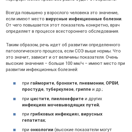
Всегда повышено у взрослого человека это значение,
если имеют место
вирусные инфекционные болезни
.
От чего повышается этот показатель конкретно, врач
определяет в процессе всестороннего обследования.
Таким образом, речь идет об развитии определенного
патологического процесса, если СОЭ выше нормы. Что
это значит, зависит и от величины показателя. Очень
высокие значения – больше 100 мм/ч – имеют место при
развитии инфекционных болезней:
при
гайморите
,
бронхите
,
пневмонии
,
ОРВИ
,
простуде
,
туберкулезе
,
гриппе
и др.;
при
цистите
,
пиелонефрите
и других
инфекциях мочевыводящих путей
;
при
грибковых инфекция
х,
вирусных
гепатитах
;
при
онкологии
(высокие показатели могут