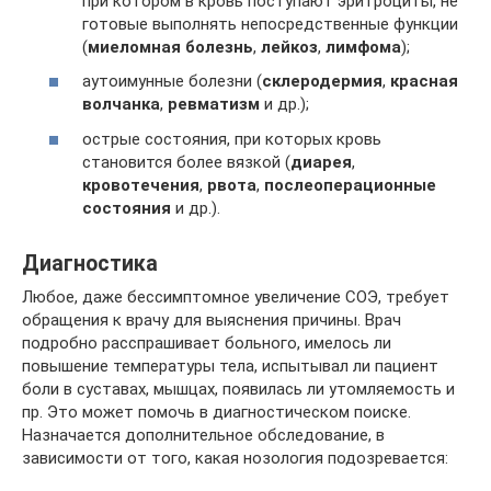
при котором в кровь поступают эритроциты, не
готовые выполнять непосредственные функции
(
миеломная болезнь
,
лейкоз
,
лимфома
);
аутоимунные болезни (
склеродермия
,
красная
волчанка
,
ревматизм
и др.);
острые состояния, при которых кровь
становится более вязкой (
диарея
,
кровотечения
,
рвота
,
послеоперационные
состояния
и др.).
Диагностика
Любое, даже бессимптомное увеличение СОЭ, требует
обращения к врачу для выяснения причины. Врач
подробно расспрашивает больного, имелось ли
повышение температуры тела, испытывал ли пациент
боли в суставах, мышцах, появилась ли утомляемость и
пр. Это может помочь в диагностическом поиске.
Назначается дополнительное обследование, в
зависимости от того, какая нозология подозревается: