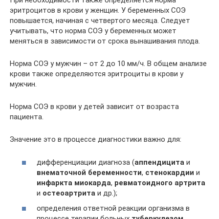
При необходимости также определяется норма
эритроцитов в крови у женщин. У беременных СОЭ
повышается, начиная с четвертого месяца. Следует
учитывать, что норма СОЭ у беременных может
меняться в зависимости от срока вынашивания плода.
Норма СОЭ у мужчин – от 2 до 10 мм/ч. В общем анализе
крови также определяются эритроциты в крови у
мужчин.
Норма СОЭ в крови у детей зависит от возраста
пациента.
Значение это в процессе диагностики важно для:
дифференциации диагноза (
аппендицита
и
внематочной беременности
,
стенокардии
и
инфаркта миокарда
,
ревматоидного артрита
и
остеоартрита
и др.);
определения ответной реакции организма в
процессе терапии больных
туберкулезом
,