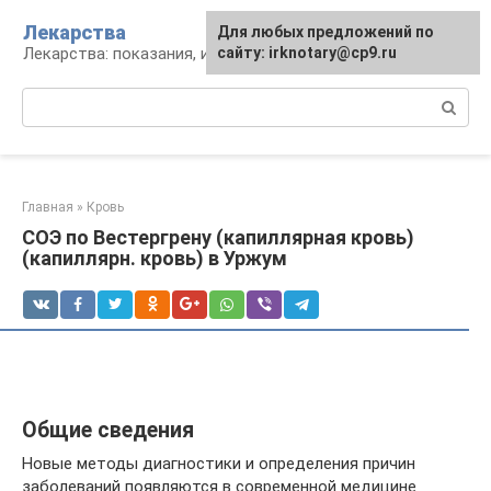
Перейти
Лекарства
Для любых предложений по
к
Лекарства: показания, инструкция, аналоги
сайту: irknotary@cp9.ru
контенту
Поиск:
Главная
»
Кровь
СОЭ по Вестергрену (капиллярная кровь)
(капиллярн. кровь) в Уржум
Общие сведения
Новые методы диагностики и определения причин
заболеваний появляются в современной медицине