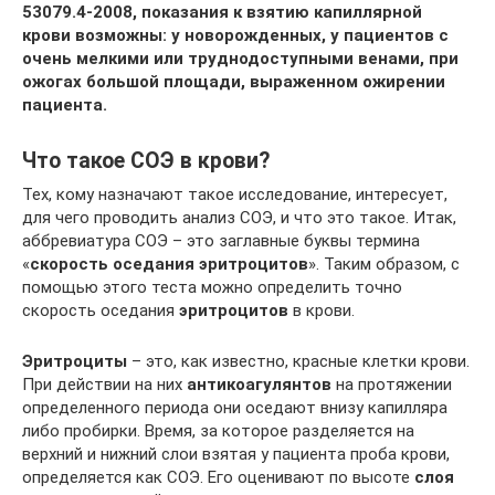
53079.4-2008, показания к взятию капиллярной
крови возможны: у новорожденных, у пациентов с
очень мелкими или труднодоступными венами, при
ожогах большой площади, выраженном ожирении
пациента.
Что такое СОЭ в крови?
Тех, кому назначают такое исследование, интересует,
для чего проводить анализ СОЭ, и что это такое. Итак,
аббревиатура СОЭ – это заглавные буквы термина
«
скорость оседания эритроцитов
». Таким образом, с
помощью этого теста можно определить точно
скорость оседания
эритроцитов
в крови.
Эритроциты
– это, как известно, красные клетки крови.
При действии на них
антикоагулянтов
на протяжении
определенного периода они оседают внизу капилляра
либо пробирки. Время, за которое разделяется на
верхний и нижний слои взятая у пациента проба крови,
определяется как СОЭ. Его оценивают по высоте
слоя