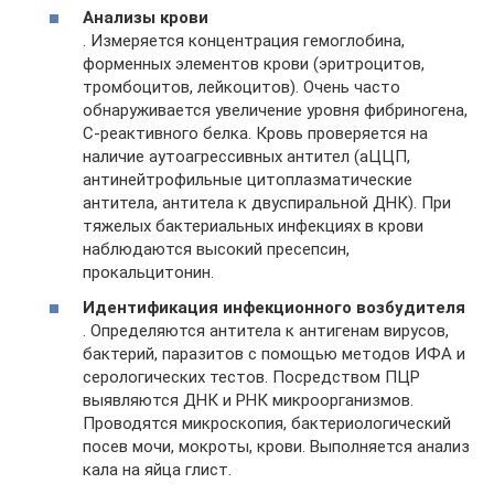
Анализы крови
. Измеряется концентрация гемоглобина,
форменных элементов крови (эритроцитов,
тромбоцитов, лейкоцитов). Очень часто
обнаруживается увеличение уровня фибриногена,
С-реактивного белка. Кровь проверяется на
наличие аутоагрессивных антител (аЦЦП,
антинейтрофильные цитоплазматические
антитела, антитела к двуспиральной ДНК). При
тяжелых бактериальных инфекциях в крови
наблюдаются высокий пресепсин,
прокальцитонин.
Идентификация инфекционного возбудителя
. Определяются антитела к антигенам вирусов,
бактерий, паразитов с помощью методов ИФА и
серологических тестов. Посредством ПЦР
выявляются ДНК и РНК микроорганизмов.
Проводятся микроскопия, бактериологический
посев мочи, мокроты, крови. Выполняется анализ
кала на яйца глист.