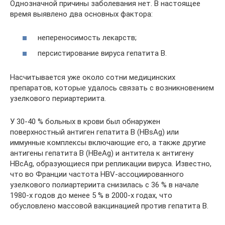
Однозначной причины заболевания нет. В настоящее
время выявлено два основных фактора:
непереносимость лекарств;
персистирование вируса гепатита B.
Насчитывается уже около сотни медицинских
препаратов, которые удалось связать с возникновением
узелкового периартериита.
У 30-40 % больных в крови был обнаружен
поверхностный антиген гепатита B (HBsAg) или
иммунные комплексы включающие его, а также другие
антигены гепатита B (HBeAg) и антитела к антигену
HBcAg, образующиеся при репликации вируса. Известно,
что во Франции частота HBV-ассоциированного
узелкового полиартериита снизилась с 36 % в начале
1980-х годов до менее 5 % в 2000-х годах, что
обусловлено массовой вакцинацией против гепатита B.