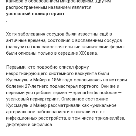
калибра с образованием микроаневризм. Другим
распространённым названием является
узелковый полиартериит
.
Хотя заболевания сосудов были известны ещё в
античные времена, состояния с воспалением сосудов
(васкулиты) как самостоятельные клинические формы
были описаны только в середине XIX века.
Первыми, кто подробно описал форму
некротизирующего системного васкулита были
Куссмауль и Майер в 1866 году, основываясь на истории
болезни 27-летнего подмастерья портного. Они же и
первыми употребили термин — «periarteritis nodosa» —
узелковый периартериит. Описанное состояние
Куссмауль и Майер рассматривали как «уникальное
артериальное заболевание» и отличали его от
инфекционных расстройств, в том числе трихинеллёза,
дифтерии и сифилиса.