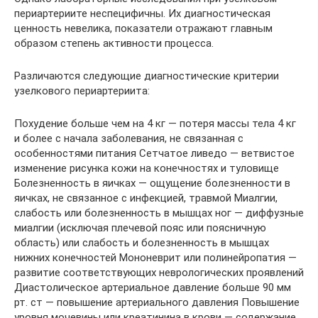
периартериите неспецифичны. Их диагностическая
ценность невелика, показатели отражают главным
образом степень активности процесса.
Различаются следующие диагностические критерии
узелкового периартериита:
Похудение больше чем на 4 кг — потеря массы тела 4 кг
и более с начала заболевания, не связанная с
особенностями питания Сетчатое ливедо — ветвистое
изменение рисунка кожи на конечностях и туловище
Болезненность в яичках — ощущение болезненности в
яичках, не связанное с инфекцией, травмой Миалгии,
слабость или болезненность в мышцах ног — диффузные
миалгии (исключая плечевой пояс или поясничную
область) или слабость и болезненность в мышцах
нижних конечностей Мононеврит или полинейропатия —
развитие соответствующих неврологических проявлений
Диастолическое артериальное давление больше 90 мм
рт. ст — повышение артериального давления Повышение
уровня мочевины или креатинина в крови — содержание