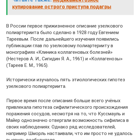
купирование острого приступа подагры
В России первое прижизненное описание узелкового
полиартериита было сделано в 1928 году Евгением
Тареевым. После дальнейшего изучения появились
публикации глав по узелковому полиартерииту в
монографиях «Клиника коллагеновых болезней»
(Нестеров А. И., Сигидин Я. А., 1961) и «Коллагенозы»
(Тареев Е. М., 1965).
Исторически изучалось пять этиологических гипотез
узелкового полиартериита.
Первое время после описания больше всего учёных
привлекала гипотеза сифилитического происхождения
поражения сосудов, несмотря на то, что Куссмауль и
Майер однозначно отвергали возможность сифилиса в
своих наблюдениях. Однако ряд исследователей,
например Шморль настаивали, что им просто не удалось