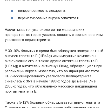
непереносимость лекарств;
персистирование вируса гепатита B.
Насчитывается уже около сотни медицинских
препаратов, которые удалось связать с возникновением
узелкового периартериита.
У 30-40% больных в крови был обнаружен поверхностный
антиген гепатита B (HBsAg) или иммунные комплексы
включающие его, а также другие антигены гепатита B
(HBeAg) и антитела к антигену HBcAg, образующиеся при
репликации вируса. Известно, что во Франции частота
HBV-ассоциированного узелкового полиартериита
снизилась с 36% в начале 1980-х годов до менее 5% в
2000-х годах, что обусловлено массовой вакцинацией
против гепатита B.
Также у 5-12% больных обнаруживается вирус гепатита
C, однако его роль возникновении заболевания пока не