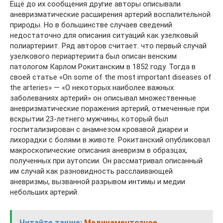
Ещё до их сообщения другие авторы описывали
аневризматические расширения артерий воспалительной
природы. Но в большинстве случаев сведений
недостаточно для описания ситуаций как узелковый
полиартериит. Ряд авторов считает. что первый случай
узелкового периартериита был описан венским
патологом Карлом Рокитанским в 1852 году. Тогда в
своей статье «On some of the most important diseases of
the arteries» — «О некоторых наиболее важных
заболеваниях артерий» он описывал множественные
аневризматические поражения артерий, отмеченные при
вскрытии 23-летнего мужчины, который был
госпитализирован с анамнезом кровавой диареи и
лихорадки с болями в животе. Рокитанский опубликовал
макроскопические описания аневризм в образцах,
полученных при аутопсии. Он рассматривал описанный
им случай как разновидность расслаивающей
аневризмы, вызванной разрывом интимы и медии
небольших артерий.
Читайте также:
Медикаментозное