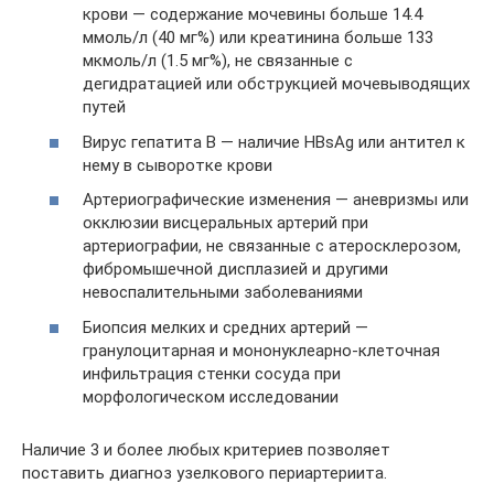
крови — содержание мочевины больше 14.4
ммоль/л (40 мг%) или креатинина больше 133
мкмоль/л (1.5 мг%), не связанные с
дегидратацией или обструкцией мочевыводящих
путей
Вирус гепатита B — наличие HBsAg или антител к
нему в сыворотке крови
Артериографические изменения — аневризмы или
окклюзии висцеральных артерий при
артериографии, не связанные с атеросклерозом,
фибромышечной дисплазией и другими
невоспалительными заболеваниями
Биопсия мелких и средних артерий —
гранулоцитарная и мононуклеарно-клеточная
инфильтрация стенки сосуда при
морфологическом исследовании
Наличие 3 и более любых критериев позволяет
поставить диагноз узелкового периартериита.