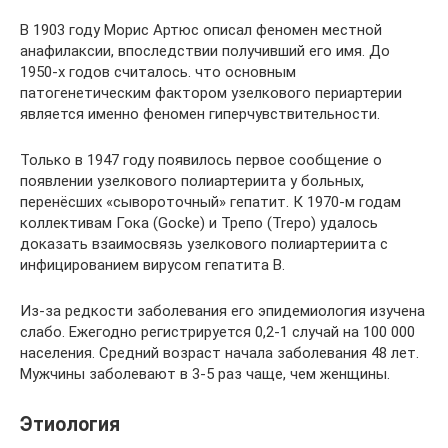
В 1903 году Морис Артюс описал феномен местной
анафилаксии, впоследствии получивший его имя. До
1950-х годов считалось. что основным
патогенетическим фактором узелкового периартерии
является именно феномен гиперчувствительности.
Только в 1947 году появилось первое сообщение о
появлении узелкового полиартериита у больных,
перенёсших «сывороточный» гепатит. К 1970-м годам
коллективам Гока (Gocke) и Трепо (Trepo) удалось
доказать взаимосвязь узелкового полиартериита с
инфицированием вирусом гепатита B.
Из-за редкости заболевания его эпидемиология изучена
слабо. Ежегодно регистрируется 0,2-1 случай на 100 000
населения. Средний возраст начала заболевания 48 лет.
Мужчины заболевают в 3-5 раз чаще, чем женщины.
Этиология