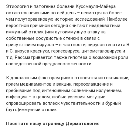
Этиология и патогенез болезни Куссмауля-Майера
остаются неясными по сей день – несмотря на более
чем полуторавековую историю исследований. Наиболее
вероятной причиной сегодня считают неадекватный
иммунный отклик (или аутоиммунную атаку на
собственные сосудистые стенки) в связи с
присутствием вирусов – в частности, вирусов гепатита В
и С, вируса краснухи, герпесвируса, цитомегаловируса и
т.д. Рассматривается также гипотеза о возможной роли
наследственной предрасположенности.
К доказанным факторам риска относятся интоксикации,
прием медикаментов и вакцин, переохлаждение и
пребывание под интенсивным солнечным излучением,
инфекции, – в целом, любые условия, могущие
спровоцировать всплеск чувствительности и бурный
(ауто)иммунный отклик.
Посетите нашу страницу Дерматология