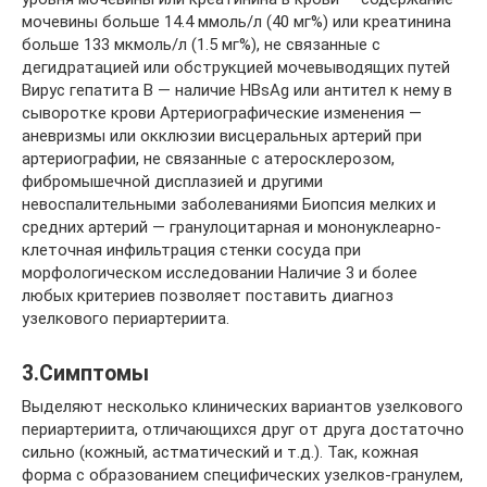
мочевины больше 14.4 ммоль/л (40 мг%) или креатинина
больше 133 мкмоль/л (1.5 мг%), не связанные с
дегидратацией или обструкцией мочевыводящих путей
Вирус гепатита B — наличие HBsAg или антител к нему в
сыворотке крови Артериографические изменения —
аневризмы или окклюзии висцеральных артерий при
артериографии, не связанные с атеросклерозом,
фибромышечной дисплазией и другими
невоспалительными заболеваниями Биопсия мелких и
средних артерий — гранулоцитарная и мононуклеарно-
клеточная инфильтрация стенки сосуда при
морфологическом исследовании Наличие 3 и более
любых критериев позволяет поставить диагноз
узелкового периартериита.
3.Симптомы
Выделяют несколько клинических вариантов узелкового
периартериита, отличающихся друг от друга достаточно
сильно (кожный, астматический и т.д.). Так, кожная
форма с образованием специфических узелков-гранулем,