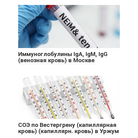
Иммуноглобулины IgA, IgM, IgG
(венозная кровь) в Москве
СОЭ по Вестергрену (капиллярная
кровь) (капиллярн. кровь) в Уржум