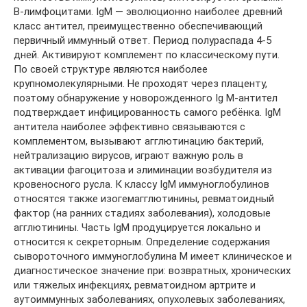
В-лимфоцитами. IgM — эволюционно наиболее древний
класс антител, преимущественно обеспечивающий
первичный иммунный ответ. Период полураспада 4-5
дней. Активируют комплемент по классическому пути.
По своей структуре являются наиболее
крупномолекулярными. Не проходят через плаценту,
поэтому обнаружение у новорожденного Ig M-антител
подтверждает инфицированность самого ребёнка. IgM
антитела наиболее эффективно связываются с
комплементом, вызывают агглютинацию бактерий,
нейтрализацию вирусов, играют важную роль в
активации фагоцитоза и элиминации возбудителя из
кровеносного русла. К классу IgM иммуноглобулинов
относятся также изогемагглютинины, ревматоидный
фактор (на ранних стадиях заболевания), холодовые
агглютинины. Часть IgM продуцируется локально и
относится к секреторным. Определение содержания
сывороточного иммуноглобулина М имеет клиническое и
диагностическое значение при: возвратных, хронических
или тяжелых инфекциях, ревматоидном артрите и
аутоиммунных заболеваниях, опухолевых заболеваниях,