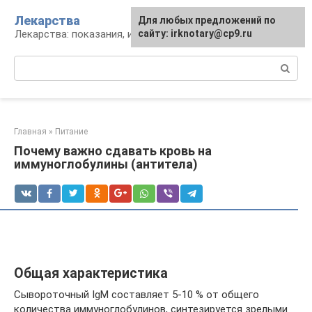
Перейти
Лекарства
Для любых предложений по
к
Лекарства: показания, инструкция, аналоги
сайту: irknotary@cp9.ru
контенту
Поиск:
Главная
»
Питание
Почему важно сдавать кровь на
иммуноглобулины (антитела)
Общая характеристика
Сывороточный IgМ составляет 5-10 % от общего
количества иммуноглобулинов, синтезируется зрелыми