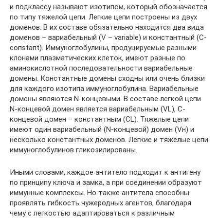
и подклассу называют изотипом, который обозначается
по типу тяжелой цепи. Легкие цепи построены из двух
доменов. В их составе обязательно находится два вида
доменов – вариабельный (V – variable) и константный (С-
coпstaпt). Иммуноглобулины, продуцируемые разными
клонами плазматических клеток, имеют разные по
аминокислотной последовательности вариабельные
домены. Константные домены сходны или очень близки
для каждого изотипа иммуноглобулина. Вариабельные
домены являются N-концевыми. В составе легкой цепи
N-концевой домен является вариабельным (VL), С-
концевой домен – константным (CL). Тяжелые цепи
имеют один вариабельный (N-концевой) домен (Vн) и
несколько константных доменов. Легкие и тяжелые цепи
иммуноглобулинов гликозилированы.
Иными словами, каждое антитело подходит к антигену
по принципу ключа и замка, а при соединении образуют
иммунные комплексы. Но также антитела способны
проявлять гибкость чужеродных агентов, благодаря
чему с легкостью адаптироваться к различным