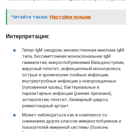
Читайте также:
Настойка полыни
Интерпретация:
Гипер-IgM синдром, множественная миелома IgМ-
типа, бессимптомная моноклональная IgМ
гаммапатия, макроглобулинемия Вальденстрема,
вирусный гепатит, инфекционный мононуклеоз,
острые и хронические гнойные инфекции,
внутриутробные инфекции у новорожденных
(пуповинная кровь), бактериальные и
паразитарные инфекции (ранние признаки),
энтеропатии, гепатит, билиарный цирроз,
ревматоидный артрит.
Может наблюдаться как в комплексе со
снижением других классов иммуноглобулинов и
показателей иммунной системы (болезнь