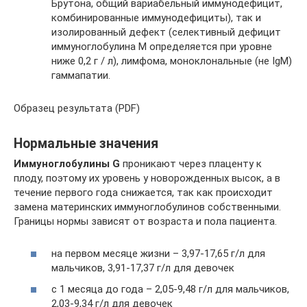
Брутона, общий вариабельный иммунодефицит,
комбинированные иммунодефициты), так и
изолированный дефект (селективный дефицит
иммуноглобулина М определяется при уровне
ниже 0,2 г / л), лимфома, моноклональные (не IgM)
гаммапатии.
Образец результата (PDF)
Нормальные значения
Иммуноглобулины G
проникают через плаценту к
плоду, поэтому их уровень у новорожденных высок, а в
течение первого года снижается, так как происходит
замена материнских иммуноглобулинов собственными.
Границы нормы зависят от возраста и пола пациента.
на первом месяце жизни – 3,97-17,65 г/л для
мальчиков, 3,91-17,37 г/л для девочек
с 1 месяца до года – 2,05-9,48 г/л для мальчиков,
2,03-9,34 г/л для девочек