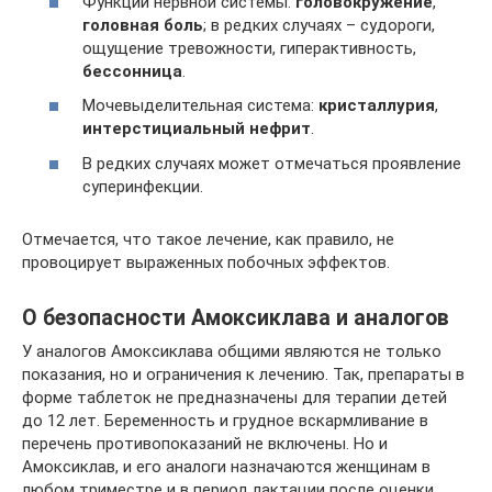
Функции нервной системы:
головокружение
,
головная боль
; в редких случаях – судороги,
ощущение тревожности, гиперактивность,
бессонница
.
Мочевыделительная система:
кристаллурия
,
интерстициальный нефрит
.
В редких случаях может отмечаться проявление
суперинфекции.
Отмечается, что такое лечение, как правило, не
провоцирует выраженных побочных эффектов.
О безопасности Амоксиклава и аналогов
У аналогов Амоксиклава общими являются не только
показания, но и ограничения к лечению. Так, препараты в
форме таблеток не предназначены для терапии детей
до 12 лет. Беременность и грудное вскармливание в
перечень противопоказаний не включены. Но и
Амоксиклав, и его аналоги назначаются женщинам в
любом триместре и в период лактации после оценки