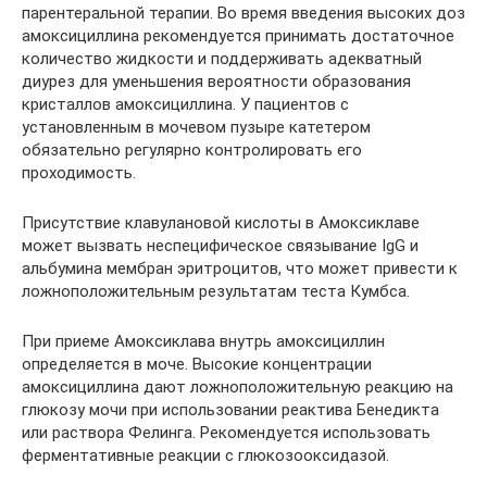
парентеральной терапии. Во время введения высоких доз
амоксициллина рекомендуется принимать достаточное
количество жидкости и поддерживать адекватный
диурез для уменьшения вероятности образования
кристаллов амоксициллина. У пациентов с
установленным в мочевом пузыре катетером
обязательно регулярно контролировать его
проходимость.
Присутствие клавулановой кислоты в Амоксиклаве
может вызвать неспецифическое связывание IgG и
альбумина мембран эритроцитов, что может привести к
ложноположительным результатам теста Кумбса.
При приеме Амоксиклава внутрь амоксициллин
определяется в моче. Высокие концентрации
амоксициллина дают ложноположительную реакцию на
глюкозу мочи при использовании реактива Бенедикта
или раствора Фелинга. Рекомендуется использовать
ферментативные реакции с глюкозооксидазой.