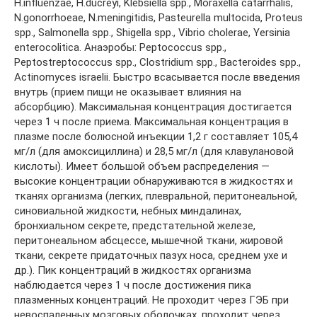
H.influenzae, H.ducreyi, Klebsiella spp., Moraxella catarrhalis,
N.gonorrhoeae, N.meningitidis, Pasteurella multocida, Proteus
spp., Salmonella spp., Shigella spp., Vibrio cholerae, Yersinia
enterocolitica. Анаэробы: Peptococcus spp.,
Peptostreptococcus spp., Clostridium spp., Bacteroides spp.,
Actinomyces israelii. Быстро всасывается после введения
внутрь (прием пищи не оказывает влияния на
абсорбцию). Максимальная концентрация достигается
через 1 ч после приема. Максимальная концентрация в
плазме после болюсной инъекции 1,2 г составляет 105,4
мг/л (для амоксициллина) и 28,5 мг/л (для клавулановой
кислоты). Имеет большой объем распределения —
высокие концентрации обнаруживаются в жидкостях и
тканях организма (легких, плевральной, перитонеальной,
синовиальной жидкости, небных миндалинах,
бронхиальном секрете, предстательной железе,
перитонеальном абсцессе, мышечной ткани, жировой
ткани, секрете придаточных пазух носа, среднем ухе и
др.). Пик концентраций в жидкостях организма
наблюдается через 1 ч после достижения пика
плазменных концентраций. Не проходит через ГЭБ при
невоспаленных мозговых оболочках, проходит через