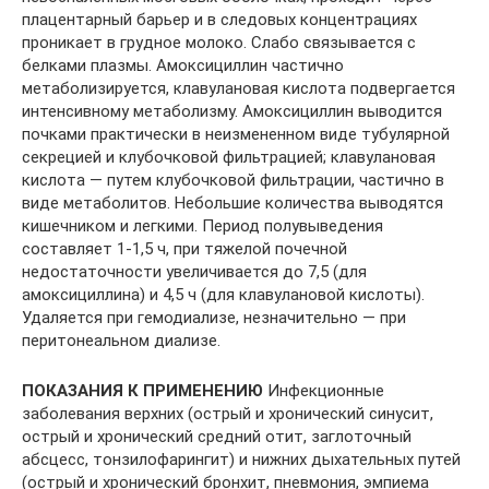
плацентарный барьер и в следовых концентрациях
проникает в грудное молоко. Слабо связывается с
белками плазмы. Амоксициллин частично
метаболизируется, клавулановая кислота подвергается
интенсивному метаболизму. Амоксициллин выводится
почками практически в неизмененном виде тубулярной
секрецией и клубочковой фильтрацией; клавулановая
кислота — путем клубочковой фильтрации, частично в
виде метаболитов. Небольшие количества выводятся
кишечником и легкими. Период полувыведения
составляет 1-1,5 ч, при тяжелой почечной
недостаточности увеличивается до 7,5 (для
амоксициллина) и 4,5 ч (для клавулановой кислоты).
Удаляется при гемодиализе, незначительно — при
перитонеальном диализе.
ПОКАЗАНИЯ К ПРИМЕНЕНИЮ
Инфекционные
заболевания верхних (острый и хронический синусит,
острый и хронический средний отит, заглоточный
абсцесс, тонзилофарингит) и нижних дыхательных путей
(острый и хронический бронхит, пневмония, эмпиема