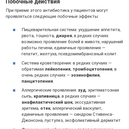
Побочные действия
При приеме этого антибиотика у пациентов могут
проявляться следующие побочные эффекты:
Пищеварительная система: ухудшение аппетита,
рвота, тошнота,
диарея
; в редких случаях
возможно проявление болей в животе, нарушений
работы печени; единичные проявления —
гепатит, желтуха, псевдомембранозный колит.
Система кроветворения: в редких случаях —
обратимая
лейкопения
,
тромбоцитопения
; в
очень редких случаях —
эозинофилия
,
панцитопения
.
Аллергические проявления:
зуд
, эритематозная
сыпь,
крапивница
; в редких случаях —
анафилактический шок
, экссудативная
эритема,
отек
, аллергический васкулит;
единичные проявления — синдром Стивенса-
Джонсона, пустулез, эксфолиативный дерматит.