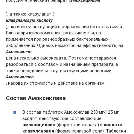
полусинтетический препарат (
амоксициллин
), а также клавуланат (
клавулановую кислоту
), активно участвующий в образовании бета-лактамаз.
Благодаря широкому спектру активности, он
применяется при разнообразных бактериальных
заболеваниях. Однако, несмотря на эффективность, на
Амоксиклав
цена несколько высоковата. Поэтому, постараемся
разобраться с составом и назначением препарата, а
также определимся с существующими аналогами
Амоксиклава
, какова их стоимость и действие на организм
Состав Амоксиклава
В состав таблеток Амоксиклав 250 мг/125 мг
входят действующие составляющие
амоксициллин
(форма тригидрата) и
кислота
клавулановая
(форма калиевой соли). Таблетки