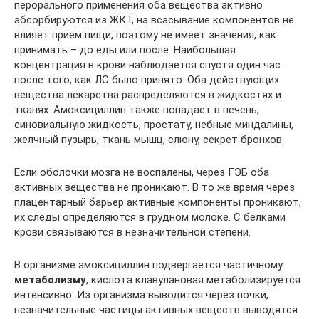
перорального применения оба вещества активно
абсорбируются из ЖКТ, на всасывание компонентов не
влияет прием пищи, поэтому не имеет значения, как
принимать – до еды или после. Наибольшая
концентрация в крови наблюдается спустя один час
после того, как ЛС было принято. Оба действующих
вещества лекарства распределяются в жидкостях и
тканях. Амоксициллин также попадает в печень,
синовиальную жидкость, простату, небные миндалины,
желчный пузырь, ткань мышц, слюну, секрет бронхов.
Если оболочки мозга не воспалены, через ГЭБ оба
активных вещества не проникают. В то же время через
плацентарный барьер активные компоненты проникают,
их следы определяются в грудном молоке. С белками
крови связываются в незначительной степени.
В организме амоксициллин подвергается частичному
метаболизму
, кислота клавулановая метаболизируется
интенсивно. Из организма выводится через почки,
незначительные частицы активных веществ выводятся