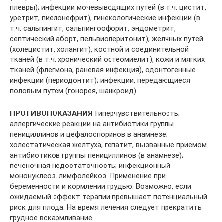
плевры); инфекции мочевыводящих путей (в т.ч. цистит,
уретрит, пиелонефрит), гинекологические инфекции (в
т.ч. сальпингит, сальпингоофорит, эндометрит,
септический аборт, пельвиоперитонит); желчных путей
(холецистит, холангит), костной и соединительной
тканей (в т.ч. хронический остеомиелит), кожи и мягких
тканей (флегмона, раневая инфекция), одонтогенные
инфекции (периодонтит); инфекции, передающиеся
половым путем (гонорея, шанкроид).
ПРОТИВОПОКАЗАНИЯ
Гиперчувствительность;
аллергические реакции на антибиотики группы
пенициллинов и цефалоспоринов в анамнезе;
холестатическая желтуха, гепатит, вызванные приемом
антибиотиков группы пенициллинов (в анамнезе);
печеночная недостаточность; инфекционный
мононуклеоз, лимфолейкоз. Применение при
беременности и кормлении грудью: Возможно, если
ожидаемый эффект терапии превышает потенциальный
риск для плода. На время лечения следует прекратить
грудное вскармливание.