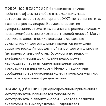
ПОБОЧНОЕ ДЕЙСТВИЕ
В большинстве случаев
побочные эффекты слабые и преходящие, чаще
встречаются со стороны органов ЖКТ: потеря аппетита,
тошнота, рвота, диарея. Возможно развитие
суперинфекции, стоматита, вагинита; в редких случаях —
псевдомембранозного колита с тяжелой диареей. Могут
возникать аллергические реакции: зуд, кожные
высыпания; у чувствительных пациентов возможно
развитие реакций немедленной гиперчувствительности
(ангионевротический отек, бронхоспазм, редко —
анафилактичеcкий шок). Крайне редко может
наблюдаться транзиторное повышение уровня
трансаминаз в плазме крови. Имеются единичные
сообщения о возникновении холестатической желтухи,
гепатита, нарушений функции печени.
ВЗАИМОДЕЙСТВИЕ
При одновременном применении с
метотрексатом повышается токсичность
метотрексата, с аллопуринолом — частота развития
экзантемы, антикоагулянтами — удлиняется