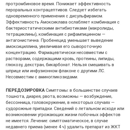
протромбиновое время. Понижает эффективность
пероральных контрацептивов. Следует избегать
одновременного применения с дисульфирамом.
Эффективность Амоксиклава ослабляет комбинация с
бактериостатическими антибиотиками (макролиды,
тетрациклины), комбинация с рифампицинном —
антагонистична. Пробенецид уменьшает выведение
амоксициллина, увеличивая его сывороточную
концентрацию. Фармацевтически несовместим с
растворами, содержащими кровь, протеины, липиды,
глюкозу, декстран, бикарбонат. Нельзя смешивать в
шприце или инфузионном флаконе с другими ЛС.
Несовместим с аминогликозидами.
ПЕРЕДОЗИРОВКА
Симптомы: в большинстве случаев
тошнота, диарея, рвота, возможны — возбуждение,
бессонница, головокружение, в некоторых случаях —
судорожные припадки. Сведений о летальном исходе или
возникновении угрожающих жизни побочных эффектов
не имеется. Лечение: симптоматическое, в случае
недавнего приема (менее 4 ч) удалить препарат из ЖКТ