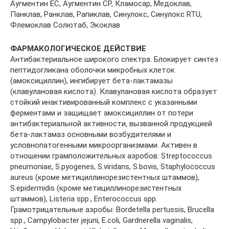
Аугментин ЕС, Аугментин СР, Кламосар, Медоклав,
Панклав, Ранклав, Рапиклав, Синулокс, Синулокс RTU,
Флемоклав Солютаб, Экоклав
ФАРМАКОЛОГИЧЕСКОЕ ДЕЙСТВИЕ
Антибактериальное широкого спектра. Блокирует синтез
пептидогликана оболочки микробных клеток
(амоксициллин), ингибирует бета-лактамазы
(клавулановая кислота). Клавулановая кислота образует
стойкий инактивированный комплекс с указанными
ферментами и защищает амоксициллин от потери
антибактериальной активности, вызванной продукцией
бета-лактамаз основными возбудителями и
условнопатогенными микроорганизмами. Активен в
отношении грамположительных аэробов: Streptococcus
pneumoniae, S.pyogenes, S.viridans, S.bovis, Staphylococcus
aureus (кроме метициллинорезистентных штаммов),
S.epidermidis (кроме метициллинорезистентных
штаммов), Listeria spp., Enterococcus spp.
Грамотрицательные аэробы: Bordetella pertussis, Brucella
spp., Campylobacter jejuni, E.coli, Gardnerella vaginalis,