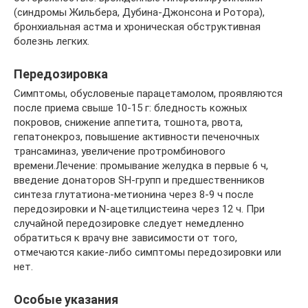
(синдромы Жильбера, Дубина-Джонсона и Ротора),
бронхиальная астма и хроническая обструктивная
болезнь легких.
Передозировка
Симптомы, обусловеные парацетамолом, проявляются
после приема свыше 10-15 г: бледность кожных
покровов, снижение аппетита, тошнота, рвота,
гепатонекроз, повышение активности печеночных
трансаминаз, увеличение протромбинового
времени.Лечение: промывание желудка в первые 6 ч,
введение донаторов SH-групп и предшественников
синтеза глутатиона-метионина через 8-9 ч после
передозировки и N-ацетилцистеина через 12 ч. При
случайной передозировке следует немедленно
обратиться к врачу вне зависимости от того,
отмечаются какие-либо симптомы передозировки или
нет.
Особые указания