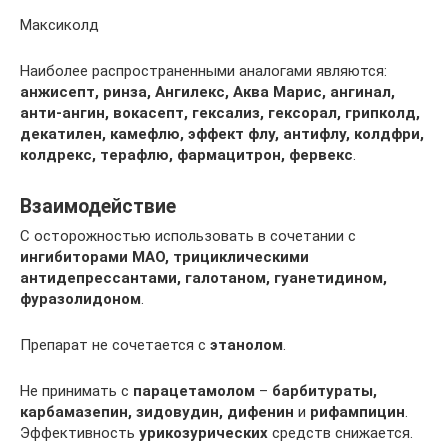
Максиколд
Наиболее распространенными аналогами являются:
анжисепт, ринза, Ангилекс, Аква Марис, ангинал,
анти-ангин, вокасепт, гексализ, гексорал, грипколд,
декатилен, камефлю, эффект флу, антифлу, колдфри,
колдрекс, терафлю, фармацитрон, фервекс
.
Взаимодействие
С осторожностью использовать в сочетании с
ингибиторами МАО, трициклическими
антидепрессантами, галотаном, гуанетидином,
фуразолидоном
.
Препарат не сочетается с
этанолом
.
Не принимать с
парацетамолом
–
барбитураты,
карбамазепин, зидовудин, дифенин
и
рифампицин
.
Эффективность
урикозурических
средств снижается.