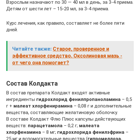
Взрослым назначают по 30 — 40 мл в день, за 3-4 приема.
Детям от шести лет – 15-20 мл, за 3-4 приема.
Курс лечения, как правило, составляет не более пяти
дней.
Читайте также:
Старое, проверенное и
эффективное средство. Оксолиновая мазь -
от чего она помогает?
Состав Колдакта
В состав препарата Колдакт входят активные
ингредиенты
гидрохлорид фенилпропаноламина
– 0,5
г +
малеат хлорфенирамина
– 0,08 г и дополнительные
вещества, составляющие желатиновую оболочку.
В составе Колдакт Флю Плюс капсулы действующих
веществ:
парацетамола
– 0,2 г;
малеата
хлорфенамина
– 8 мг;
гидрохлорида фенилэфрина
–
25 мг и вспомогательные вещества (
гипромеллоза,