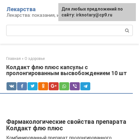
Перейти
Лекарства
Для любых предложений по
к
Лекарства: показания, инструкция, аналоги
сайту: irknotary@cp9.ru
контенту
Поиск:
Главная
»
О здоровье
Колдакт флю плюс капсулы с
пролонгированным высвобождением 10 шт
Фармакологические свойства препарата
Колдакт флю плюс
Комбинированный препарат пролонгированного