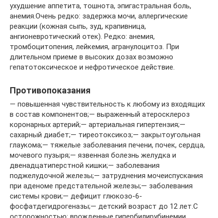
ухудшение аппетита, тошнота, эпигастральная боль,
анемия.Очень редко: задержка мочи, аллергические
реакции (кожная сыпь, зуд, крапивница,
ангионевротический отек). Редко: анемия,
тромбоцитопения, лейкемия, агранулоцитоз. При
длительном приеме в высоких дозах возможно
гепатотоксическое и нефротическое действие.
Противопоказания
— повышенная чувствительность к любому из входящих
в состав компонентов;— выраженный атеросклероз
коронарных артерий;— артериальная гипертензия;—
сахарный диабет;— тиреотоксикоз;— закрытоугольная
глаукома;— тяжелые заболевания печени, почек, сердца,
мочевого пузыря;— язвенная болезнь желудка и
двенадцатиперстной кишки;— заболевания
поджелудочной железы;— затруднения мочеиспускания
при аденоме предстательной железы;— заболевания
системы крови;— дефицит глюкозо-6-
фосфатдегидрогеназы;— детский возраст до 12 лет.С
осторожностью: врожденные гипербилирубинемии