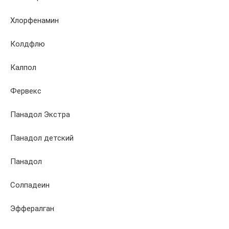
Хлорфенамин
Колдфлю
Калпол
Фервекс
Панадол Экстра
Панадол детский
Панадол
Солпадеин
Эффералган