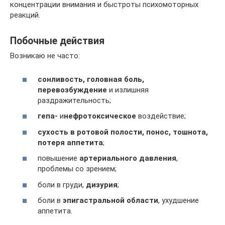
концентрации внимания и быстроты психомоторных
реакций.
Побочные действия
Возникаю не часто:
сонливость, головная боль,
перевозбуждение
и излишняя
раздражительность;
гепа-
и
нефротоксическое
воздействие;
сухость в ротовой полости, понос, тошнота,
потеря аппетита
;
повышение
артериального давления
,
проблемы со зрением;
боли в груди,
дизурия
;
боли в
эпигастральной области
, ухудшение
аппетита.