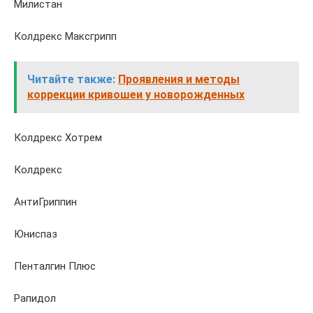
Милистан
Колдрекс Максгрипп
Читайте также:
Проявления и методы
коррекции кривошеи у новорожденных
Колдрекс Хотрем
Колдрекс
АнтиГриппин
Юниспаз
Пенталгин Плюс
Рапидол