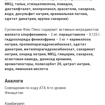
МКЦ, тальк, этилцеллюлоза, повидон,
диэтилфталат, изопропанол, красители, сахароза,
вода, дисульфит натрия, крахмальная патока,
эдетат динатрия, крупка сахарная
).
Суспензия Флю Плюс содержит активных ингредиентов:
малеата хлорфенамина
– 2 мг;
парацетамола
– 0,125 г;
гидрохлорида фенилэфрина
– 5 мг +
кармеллоза
натрия, пропилпарагидроксибензоат, эдетат
динатрия, метилпарагидроксибензоат, сахаринат
натрия, хлорид натрия, МКЦ, глицерин, сахароза,
ксантовая камедь, диоксид кремния,
ароматизаторы, полисорбат 20, цитрат натрия,
вода, лимонная кислота
.
Аналоги
Совпадения по коду АТХ 4-го уровня:
Фенацетин
Комбигрипп