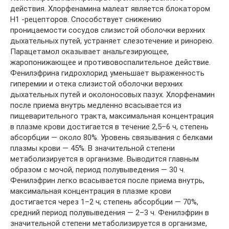
действия. Хлорфенамина малеат является блокатором
Н1 -рецепторов. Способствует снижению
проницаемости сосудов слизистой оболочки верхних
дыхательных путей, устраняет слезотечение и ринорею.
Парацетамол оказывает анальгезирующее,
жаропонижающее и противовоспалительное действие.
Фенилэфрина гидрохлорид уменьшает выраженность
гиперемии и отека слизистой оболочки верхних
дыхательных путей и околоносовых пазух. Хлорфенамин
после приема внутрь медленно всасывается из
пищеварительного тракта, максимальная концентрация
в плазме крови достигается в течение 2,5–6 ч, степень
абсорбции — около 80%. Уровень связывания с белками
плазмы крови — 45%. В значительной степени
метаболизируется в организме. Выводится главным
образом с мочой, период полувыведения — 30 ч.
Фенилэфрин легко всасывается после приема внутрь,
максимальная концентрация в плазме крови
достигается через 1–2 ч; степень абсорбции — 70%,
средний период полувыведения — 2–3 ч. Фенилэфрин в
значительной степени метаболизируется в организме,