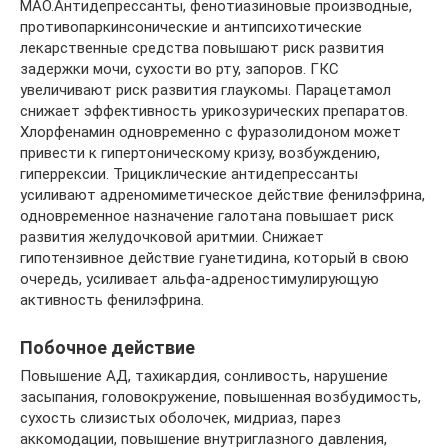
МАО.Антидепрессанты, фенотиазиновые производные,
противопаркинсонические и антипсихотические
лекарственные средства повышают риск развития
задержки мочи, сухости во рту, запоров. ГКС
увеличивают риск развития глаукомы. Парацетамол
снижает эффективность урикозурических препаратов.
Хлорфенамин одновременно с фуразолидоном может
привести к гипертоническому кризу, возбуждению,
гиперрексии. Трициклические антидепрессанты
усиливают адреномиметическое действие фенилэфрина,
одновременное назначение галотана повышает риск
развития желудочковой аритмии. Снижает
гипотензивное действие гуанетидина, который в свою
очередь, усиливает альфа-адреностимулирующую
активность фенилэфрина.
Побочное действие
Повышение АД, тахикардия, сонливость, нарушение
засыпания, головокружение, повышенная возбудимость,
сухость слизистых оболочек, мидриаз, парез
аккомодации, повышение внутриглазного давления,