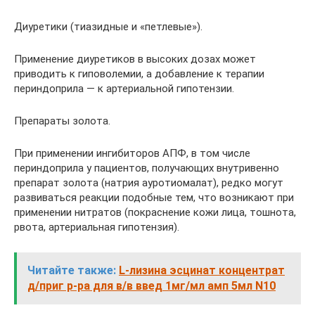
Диуретики (тиазидные и «петлевые»).
Применение диуретиков в высоких дозах может
приводить к гиповолемии, а добавление к терапии
периндоприла — к артериальной гипотензии.
Препараты золота.
При применении ингибиторов АПФ, в том числе
периндоприла у пациентов, получающих внутривенно
препарат золота (натрия ауротиомалат), редко могут
развиваться реакции подобные тем, что возникают при
применении нитратов (покраснение кожи лица, тошнота,
рвота, артериальная гипотензия).
Читайте также:
L-лизина эсцинат концентрат
д/приг р-ра для в/в введ 1мг/мл амп 5мл N10