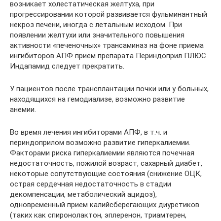
возникает холестатическая желтуха, при
прогрессировании которой развивается фульминантный
некроз печени, иногда с летальным исходом. При
появлении желтухи или значительного повышения
активности «печеночных» трансаминаз на фоне приема
ингибиторов АПФ прием препарата Периндоприл ПЛЮС
Индапамид следует прекратить.
У пациентов после трансплантации почки или у больных,
находящихся на гемодиализе, возможно развитие
анемии.
Во время лечения ингибиторами АПФ, в т.ч. и
периндоприлом возможно развитие гиперкалиемии.
Факторами риска гиперкалиемии являются почечная
недостаточность, пожилой возраст, сахарный диабет,
некоторые сопутствующие состояния (снижение ОЦК,
острая сердечная недостаточность в стадии
декомпенсации, метаболический ацидоз),
одновременный прием калийсберегающих диуретиков
(таких как спиронолактон, эплеренон, триамтерен,