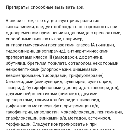
Препараты, способные вызывать ари.
В связи с тем, что существует риск развития
гипокалиемии, следует соблюдать осторожность при
одновременном применении индапамида с препаратами,
способными вызывать ари, например,
антиаритмическими препаратами класса IA (хинидин,
гидрохинидин, дизопирамид), антиаритмическими
препаратами класса III (амиодарон, дофетилид,
ибутилид, бретилия тозилат), соталолом, некоторыми
нейролептиками (хлорпромазин, циамемазин,
левомепромазин, тиоридазин, трифлуоперазин),
бензамидами (амисульприд, сульпирид, сультоприд,
тиаприд), бутирофенонами (дроперидол, галоперидол),
другими нейролептиками (пимозид), другими
препаратами, такими как бепридил, цизаприд,
дифеманила метилсульфат, эритромицин в/в,
галофантрин, мизоластин, моксифлоксацин, пентамидин,
спарфлоксацин, винкамин в/в, метадон, астемизол,
терфенадин, Следует контролировать и при