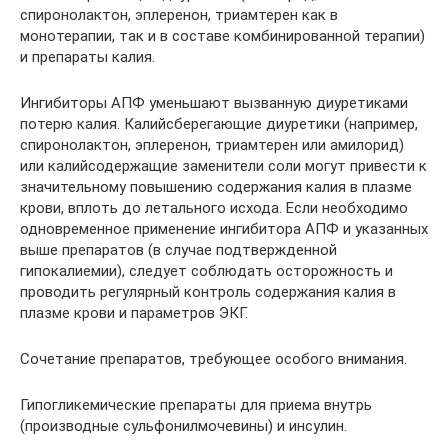
спиронолактон, эплеренон, триамтерен как в
монотерапии, так и в составе комбинированной терапии)
и препараты калия.
Ингибиторы АПФ уменьшают вызванную диуретиками
потерю калия. Калийсберегающие диуретики (например,
спиронолактон, эплеренон, триамтерен или амилорид)
или калийсодержащие заменители соли могут привести к
значительному повышению содержания калия в плазме
крови, вплоть до летального исхода. Если необходимо
одновременное применение ингибитора АПФ и указанных
выше препаратов (в случае подтвержденной
гипокалиемии), следует соблюдать осторожность и
проводить регулярный контроль содержания калия в
плазме крови и параметров ЭКГ.
Сочетание препаратов, требующее особого внимания.
Гипогликемические препараты для приема внутрь
(производные сульфонилмочевины) и инсулин.