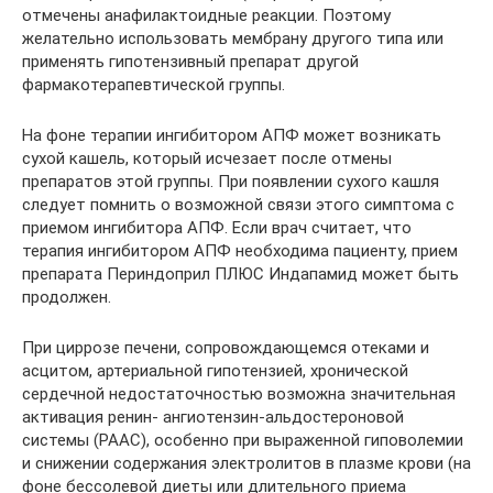
отмечены анафилактоидные реакции. Поэтому
желательно использовать мембрану другого типа или
применять гипотензивный препарат другой
фармакотерапевтической группы.
На фоне терапии ингибитором АПФ может возникать
сухой кашель, который исчезает после отмены
препаратов этой группы. При появлении сухого кашля
следует помнить о возможной связи этого симптома с
приемом ингибитора АПФ. Если врач считает, что
терапия ингибитором АПФ необходима пациенту, прием
препарата Периндоприл ПЛЮС Индапамид может быть
продолжен.
При циррозе печени, сопровождающемся отеками и
асцитом, артериальной гипотензией, хронической
сердечной недостаточностью возможна значительная
активация ренин- ангиотензин-альдостероновой
системы (РААС), особенно при выраженной гиповолемии
и снижении содержания электролитов в плазме крови (на
фоне бессолевой диеты или длительного приема