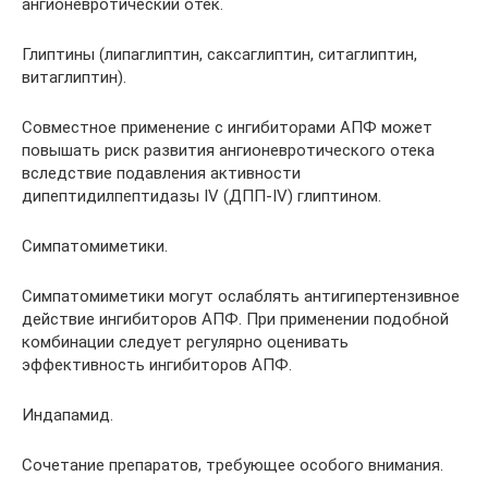
ангионевротический отек.
Глиптины (липаглиптин, саксаглиптин, ситаглиптин,
витаглиптин).
Совместное применение с ингибиторами АПФ может
повышать риск развития ангионевротического отека
вследствие подавления активности
дипептидилпептидазы IV (ДПП-IV) глиптином.
Симпатомиметики.
Симпатомиметики могут ослаблять антигипертензивное
действие ингибиторов АПФ. При применении подобной
комбинации следует регулярно оценивать
эффективность ингибиторов АПФ.
Индапамид.
Сочетание препаратов, требующее особого внимания.