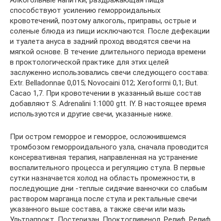
Алкогольные напитки, раздражающая пища
способствуют усилению геморроидальных
кровотечений, поэтому алкоголь, приправы, острые и
соленые блюда из пищи исключаются. После дефекации
и туалета ануса в задний проход вводятся свечи на
мягкой основе. В течение длительного периода времени
в проктологической практике для этих целей
заслуженно использовались свечи следующего состава:
Extr. Belladonnae 0,015; Novocaini 012; Xeroformi 0,1; But.
Cacao 1,7. При кровотечении в указанный выше состав
добавляют S. Adrenalini 1:1000 gtt. IY. В настоящее время
используются и другие свечи, указанные ниже.
При остром геморрое и геморрое, осложнившемся
тромбозом геморроидального узла, сначала проводится
консервативная терапия, направленная на устранение
воспалительного процесса и регуляцию стула. В первые
сутки назначается холод на область промежности, в
последующие дни -теплые сидячие ванночки со слабым
раствором марганца после стула и ректальные свечи
указанного выше состава, а также свечи или мазь
Ультрапрокт, Постеризан, Проктогливенол, Релиф, Релиф