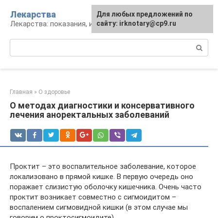
Перейти
Лекарства
Для любых предложений по
к
Лекарства: показания, инструкция, аналоги
сайту: irknotary@cp9.ru
контенту
Поиск:
Главная
»
О здоровье
О методах диагностики и консервативного
лечения аноректальных заболеваний
Проктит – это воспалительное заболевание, которое
локализовано в прямой кишке. В первую очередь оно
поражает слизистую оболочку кишечника. Очень часто
проктит возникает совместно с сигмоидитом –
воспалением сигмовидной кишки (в этом случае мы
говорим о проктосигмоидите).