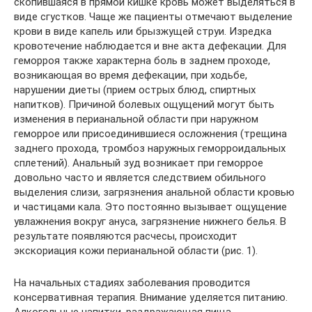
скопившаяся в прямой кишке кровь может выделяться в
виде сгустков. Чаще же пациенты отмечают выделение
крови в виде капель или брызжущей струи. Изредка
кровотечение наблюдается и вне акта дефекации. Для
геморроя также характерна боль в заднем проходе,
возникающая во время дефекации, при ходьбе,
нарушении диеты (прием острых блюд, спиртных
напитков). Причиной болевых ощущений могут быть
изменения в перианальной области при наружном
геморрое или присоединившиеся осложнения (трещина
заднего прохода, тромбоз наружных геморроидальных
сплетений). Анальный зуд возникает при геморрое
довольно часто и является следствием обильного
выделения слизи, загрязнения анальной области кровью
и частицами кала. Это постоянно вызывает ощущение
увлажнения вокруг ануса, загрязнение нижнего белья. В
результате появляются расчесы, происходит
экскориация кожи перианальной области (рис. 1).
На начальных стадиях заболевания проводится
консервативная терапия. Внимание уделяется питанию.