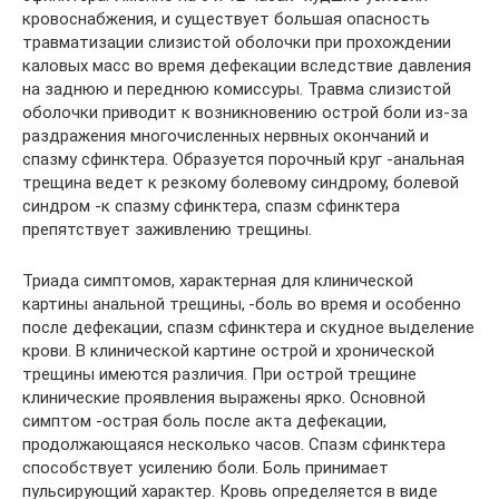
кровоснабжения, и существует большая опасность
травматизации слизистой оболочки при прохождении
каловых масс во время дефекации вследствие давления
на заднюю и переднюю комиссуры. Травма слизистой
оболочки приводит к возникновению острой боли из-за
раздражения многочисленных нервных окончаний и
спазму сфинктера. Образуется порочный круг -анальная
трещина ведет к резкому болевому синдрому, болевой
синдром -к спазму сфинктера, спазм сфинктера
препятствует заживлению трещины.
Триада симптомов, характерная для клинической
картины анальной трещины, -боль во время и особенно
после дефекации, спазм сфинктера и скудное выделение
крови. В клинической картине острой и хронической
трещины имеются различия. При острой трещине
клинические проявления выражены ярко. Основной
симптом -острая боль после акта дефекации,
продолжающаяся несколько часов. Спазм сфинктера
способствует усилению боли. Боль принимает
пульсирующий характер. Кровь определяется в виде