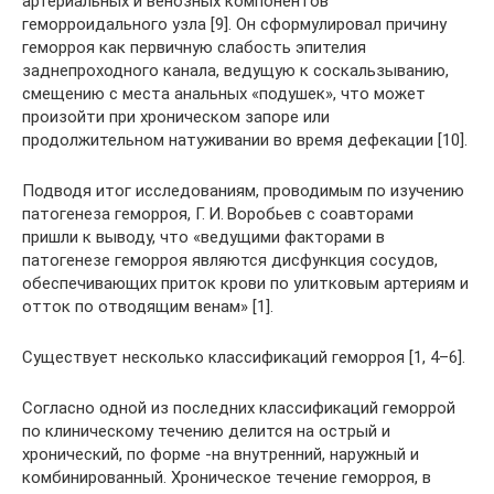
артериальных и венозных компонентов
геморроидального узла [9]. Он сформулировал причину
геморроя как первичную слабость эпителия
заднепроходного канала, ведущую к соскальзыванию,
смещению с места анальных «подушек», что может
произойти при хроническом запоре или
продолжительном натуживании во время дефекации [10].
Подводя итог исследованиям, проводимым по изучению
патогенеза геморроя, Г. И. Воробьев с соавторами
пришли к выводу, что «ведущими факторами в
патогенезе геморроя являются дисфункция сосудов,
обеспечивающих приток крови по улитковым артериям и
отток по отводящим венам» [1].
Существует несколько классификаций геморроя [1, 4–6].
Согласно одной из последних классификаций геморрой
по клиническому течению делится на острый и
хронический, по форме -на внутренний, наружный и
комбинированный. Хроническое течение геморроя, в