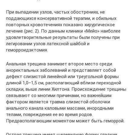
При выпадении узлов, частых обострениях, не
поддающихся консервативной терапии, и обильных
повторных кровотечениях показано хирургическое
лечение (рис. 2). По данным клиники «Мейо» наиболее
удовлетворительные результаты были получены при
легировании узлов латексной шайбой и
геморроидэктомия.
Анальная трещина занимает второе место среди
аноректальных заболеваний и представляет собой
дефект слизистой линейной или треугольной формы
длиной 1,0–1,5 см, располагающий вблизи переходной
складки, выше линии Хилтона. Происхождение трещины
связывают со многими причинами, но важнейшим
фактором является травма слизистой оболочки
анального канала каловыми массами, инородными
телами, повреждения ее во время родов.
Предрасполагающим моментом может быть геморрой.
Острая трещина имеет щелевидную форму, гладкие