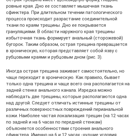
ровные края. Дно ее составляет мышечная ткань
сфинктера. При длительном течении патологического
процесса происходит разрастание соединительной
ткани по краям трещины. Дно ее покрывается
грануляциями. В области наружного края трещины
избыточная ткань формирует анальный (сторожевой)
бугорок. Таким образом, острая трещина превращается
в хроническую, которая представляет собой язву с
рубцовыми краями и рубцовым дном (рис. 3).
Иногда острая трещина заживает самостоятельно, но
чаще переходит в хроническую. Как правило, бывает
только одна трещина и чаще всего она располагается на
задней стенке анального канала. Изредка можно
наблюдать две трещины, которые располагаются одна
над другой. Следует отличать истинные трещины от
различных поверхностных повреждений перианальной
кожи. Наиболее частая локализация трещин (на 12 часах
по задней и на 6 часах по передней стенкам)
объясняется особенностями строения анального
сфинктера. Именно на 6 и 12 часах -худшие условия