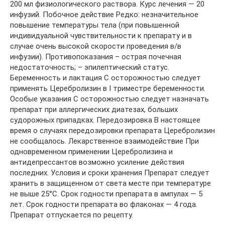
200 мл физиологического раствора. Курс лечения — 20
инфузий. Побочное действие Редко: незначительное
повышение температуры тела (при повышенной
индивидуальной чувствительности к препарату и в
случае очень высокой скорости проведения в/в
инфузии). Противопоказания – острая почечная
недостаточность; – эпилептический статус.
Беременность и лактация С осторожностью следует
применять Церебролизин в I триместре беременности.
Особые указания С осторожностью следует назначать
препарат при аллергических диатезах, больших
судорожных припадках. Передозировка В настоящее
время о случаях передозировки препарата Церебролизин
не сообщалось. Лекарственное взаимодействие При
одновременном применении Церебролизина и
антидепрессантов возможно усиление действия
последних. Условия и сроки хранения Препарат следует
хранить в защищенном от света месте при температуре
не выше 25°C. Срок годности препарата в ампулах — 5
лет. Срок годности препарата во флаконах — 4 года.
Препарат отпускается по рецепту.