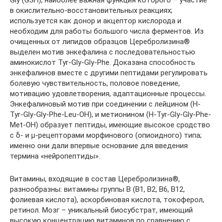
Gly (GSH), наиболее важная функция ко­торого – участие
в окислительно-восста­новительных реакциях;
используется как донор и акцептор кислорода и
необходим для работы большого числа ферментов. Из
очищенных от липидов образцов Церебролизина®
выделен мотив энкефалина с последовательностью
аминокислот Tyr-Gly-Gly-Phе. Доказана способность
энкефалинов вместе с другими пептидами регулировать
болевую чувствительность, половое поведение,
мотивацию удовле­творения, адаптационные процессы.
Энкефалиновый мотив при соединении с лейцином (H-
Tyr-Gly-Gly-Phе-Leu-OH), и метионином (H-Tyr-Gly-Gly-Phе-
Met-OH) образует пептиды, имеющие высокое сродство
с δ- и µ-рецепторами морфинового (опиоидного) типа;
именно они дали впервые основание для введения
термина «нейропептиды».
Витамины, входящие в состав Цереб­ролизина®,
разнообразны: витамины группы В (В1, В2, В6, В12,
фолиевая кисло­та), аскорбиновая кислота, токоферол,
ретинол. Мозг – уникальный биосубст­рат, имеющий
высокую концентрацию витаминов по сравнению с