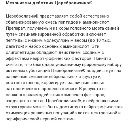
Механизмы действия Церебролизина
®
Церебролизин® представляет собой ес­тественно
сбалансированную смесь пепти­дов и аминокислот.
Препарат, получаемый из коры головного мозга свиней
путем специализированной обработки, включает
пептиды с низким молекулярным весом (до 10 тыс.
дальтон) и набор основных аминокислот. Эти
олигопептиды обладают действием, сходным с
эффектами нейрот-рофических факторов. Принято
считать, что благодаря уникальному природному набору
активных субстанций Цереброли-зин® воздействует на
различные «мишени» нейрональных структур и,
соответственно, корригирует различные звенья
патологи­ческого процесса в мозге. В результате
сложного взаимодействия комплекса фак­торов,
входящих в состав Церебролизина®, с нейрональными
структурами может быть достигнута нейротрофическая
стимуляция различных популяций клеток центральной и
периферической нервной системы.