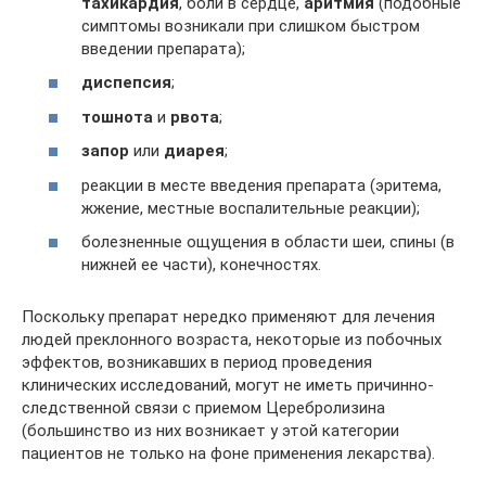
тахикардия
, боли в сердце,
аритмия
(подобные
симптомы возникали при слишком быстром
введении препарата);
диспепсия
;
тошнота
и
рвота
;
запор
или
диарея
;
реакции в месте введения препарата (эритема,
жжение, местные воспалительные реакции);
болезненные ощущения в области шеи, спины (в
нижней ее части), конечностях.
Поскольку препарат нередко применяют для лечения
людей преклонного возраста, некоторые из побочных
эффектов, возникавших в период проведения
клинических исследований, могут не иметь причинно-
следственной связи с приемом Церебролизина
(большинство из них возникает у этой категории
пациентов не только на фоне применения лекарства).