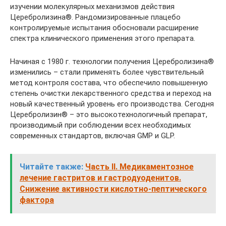
изучении молекулярных ме­ханизмов действия
Церебролизина®. Ран­домизированные плацебо
контролируе­мые испытания обосновали расширение
спектра клинического применения этого препарата.
Начиная с 1980 г. технологии получения Церебролизина®
изменились – стали при­менять более чувствительный
метод кон­троля состава, что обеспечило повышен­ную
степень очистки лекарственного средства и переход на
новый качествен­ный уровень его производства. Сегодня
Церебролизин® – это высокотехнологич­ный препарат,
производимый при соблю­дении всех необходимых
современных стандартов, включая GMP и GLP.
Читайте также:
Часть II. Медикаментозное
лечение гастритов и гастродуоденитов.
Снижение активности кислотно-пептического
фактора