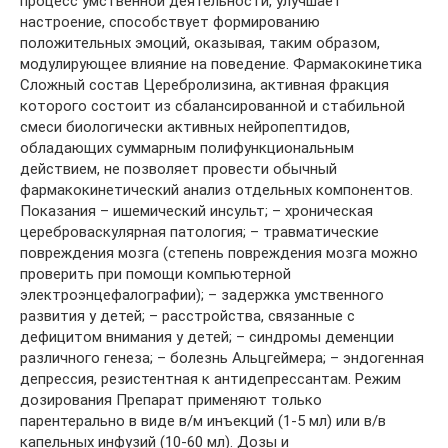
процесс умственной деятельности, улучшает
настроение, способствует формированию
положительных эмоций, оказывая, таким образом,
модулирующее влияние на поведение. Фармакокинетика
Сложный состав Церебролизина, активная фракция
которого состоит из сбалансированной и стабильной
смеси биологически активных нейропептидов,
обладающих суммарным полифункциональным
действием, не позволяет провести обычный
фармакокинетический анализ отдельных компонентов.
Показания – ишемический инсульт; – хроническая
цереброваскулярная патология; – травматические
повреждения мозга (степень повреждения мозга можно
проверить при помощи компьютерной
электроэнцефалографии); – задержка умственного
развития у детей; – расстройства, связанные с
дефицитом внимания у детей; – синдромы деменции
различного генеза; – болезнь Альцгеймера; – эндогенная
депрессия, резистентная к антидепрессантам. Режим
дозирования Препарат применяют только
парентерально в виде в/м инъекций (1-5 мл) или в/в
капельных инфузий (10-60 мл). Дозы и