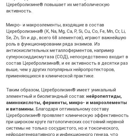
Церебролизине® повышает их метаболическую
активность.
Микро- и макроэлементы, входящие в состав
Церебролизина® (К, Na, Mg, Ca, Р, Si, Cu, Co, Fe, Mn, Cr, Li,
Se, Zn, Sn и др., всего 68 элементов), играют важнейшую
роль в функционировании ряда энзимов. Из
антиокислительных металлоферментов, например
супероксиддисмутаза (СОД), не­посредственно входит в
состав Церебро­лизина®, и ее активность в десятки раз
вы­ше, чем у других популярных нейропротекторов,
применяющихся в клинической практике.
Таким образом, Церебролизин® имеет уникальный
элементный и биолигандный состав:
нейропептиды,
аминокисло­
ты, ферменты, микро- и макроэлементы
и витамины.
Благодаря оптимальному составу
Церебролизин® проявляет кли­ническую эффективность
при широком круге патологических состояний нервной
системы не только сосудистого, но и ток­сического,
нейродегенеративного и ин­фекционного генеза, что