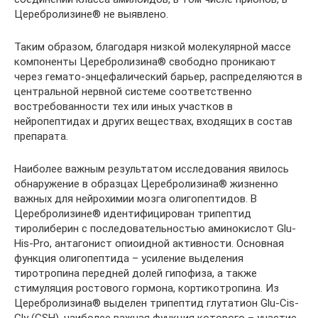
Церебролизине® не выявлено.
Таким образом, благодаря низкой моле­кулярной массе
компоненты Церебролизина® свободно проникают
через гемато-энцефалический барьер, распределяются в
центральной нервной системе соответ­ственно
востребованности тех или иных участков в
нейропептидах и других веще­ствах, входящих в состав
препарата.
Наиболее важным результатом исследо­вания явилось
обнаружение в образцах Церебролизина® жизненно
важных для нейрохимии мозга олигопептидов. В
Церебролизине® идентифицирован трипептид
тиролиберин с последователь­ностью аминокислот Glu-
His-Pro, антаго­нист опиоидной активности. Основная
функция олигопептида – усиление выде­ления
тиротропина передней долей гипо­физа, а также
стимуляция ростового гор­мона, кортикотропина. Из
Церебролизина® выделен трипептид глутатион Glu-Cis-