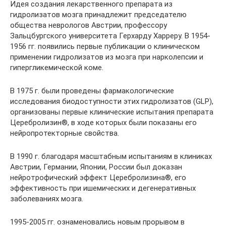
Идея создания лекарственного препара­та из
гидролизатов мозга принадлежит председателю
общества неврологов Авст­рии, профессору
Зальцбургского универси­тета Герхарду Харреру. В 1954-
1956 гг. по­явились первые публикации о клиничес­ком
применении гидролизатов из мозга при нарколепсии и
гипергликемической коме.
В 1975 г. были проведены фармакологи­ческие
исследования биодоступности этих гидролизатов (GLP),
организованы первые клинические испытания препарата
Церебролизин®, в ходе которых были по­казаны его
нейропротекторные свойства.
В 1990 г. благодаря масштабным испы­таниям в клиниках
Австрии, Германии, Японии, России был доказан
нейротрофический эффект Церебролизина®, его
эффективность при ишемических и деге­неративных
заболеваниях мозга.
1995-2005 гг. ознаменовались новым прорывом в