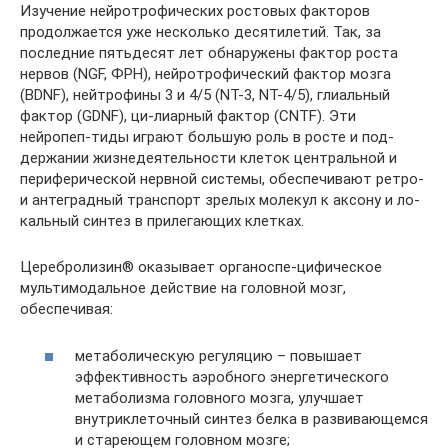
Изучение нейротрофических ростовых факторов
продолжается уже несколько де­сятилетий. Так, за
последние пятьдесят лет обнаружены фактор роста
нервов (NGF, ФРН), нейротрофический фактор мозга
(BDNF), нейтрофины 3 и 4/5 (NT-3, NT-4/5), глиальный
фактор (GDNF), ци-лиарный фактор (СNTF). Эти
нейропеп-тиды играют большую роль в росте и под­
держании жизнедеятельности клеток цен­тральной и
периферической нервной сис­темы, обеспечивают ретро-
и антеградный транспорт зрелых молекул к аксону и ло­
кальный синтез в прилегающих клетках.
Церебролизин® оказывает органоспе-цифическое
мультимодальное действие на головной мозг,
обеспечивая:
метаболическую регуляцию – повы­шает
эффективность аэробного энерге­тического
метаболизма головного мозга, улучшает
внутриклеточный синтез белка в развивающемся
и стареющем головном мозге;