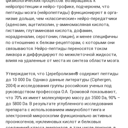
физиологических процессов. Возвращаясь к
нейропротекции и нейро-трофике, подчеркнем, что
пептиды мозга (нейропептиды) функционируют в орга­
низме дольше, чем «классические» нейро-передатчики
(аденозин, ацетилхолин, γ-аминомасляная кислота,
гистамин, глутаминовая кислота, дофамин,
норадреналин, серотонин, глицин), и менее специ­фичны
по отношению к белкам-рецепто­рам, с которыми они
связываются. Нейро-пептиды переносятся током
ликвора и диффундируют по межклеточной жидкос­ти,
влияя на удаленные от места их синте­за области мозга.
Утверждается, что Церебролизин® со­держит пептиды
до 10 000 Da. Однако данные литературы (Ciphergen,
2004) и исследования группы российских уче­ных под
руководством профессора О.А. Громовой показывают,
что 70% их имеет молекулярную массу до 3500 Da, 90% –
до 5800 Da. В результате углублен­ного исследования
препарата с исполь­зованием иммуноблоттинга и
электрон­ной микроскопии функционально ак­тивных
проонкогенов, нуклеиновых кислот и белковых
соединений класса амилоидов, в том числе прионов, в