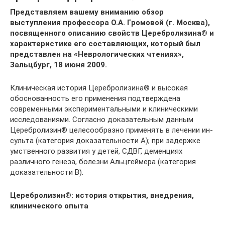
Представляем вашему вниманию обзор
выступления профессора О.А. Громовой (г. Москва),
посвященного описанию свойств Церебролизина® и
характеристике его составляющих, который был
представлен на «Неврологических чтениях»,
Зальцбург, 18 июня 2009.
Клиническая история Церебролизина® и высокая
обоснованность его примене­ния подтверждена
современными экспе­риментальными и клиническими
иссле­дованиями. Согласно доказательным дан­ным
Церебролизин® целесообразно при­менять в лечении ин­
сульта (категория доказательности А); при задержке
умственного развития у детей, СДВГ, деменциях
различного генеза, бо­лезни Альцгеймера (категория
доказа­тельности В).
Церебролизин®: история открытия, внедрения,
клинического опыта