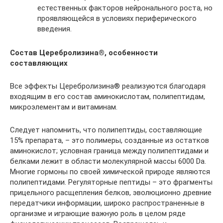
естественных факторов нейронального роста, но
проявляющейся в условиях периферического
введения.
Состав Церебролизина®, особенности
составляющих
Все эффекты Церебролизина® реализу­ются благодаря
входящим в его состав аминокислотам, полипептидам,
микро­элементам и витаминам.
Следует напомнить, что полипептиды, составляющие
15% препарата, – это поли­меры, созданные из остатков
аминокислот; условная граница между полипептидами и
белками лежит в области молекулярной массы 6000 Dа.
Многие гормоны по своей химической природе являются
полипеп­тидами. Регуляторные пептиды – это фрагменты
прицельного расщепления белков, эволюционно древние
передатчи­ки информации, широко распространен­ные в
организме и играющие важную роль в целом ряде