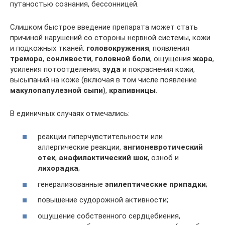
путаностью сознания, бессонницей.
Слишком быстрое введение препарата может стать
причиной нарушений со стороны нервной системы, кожи
и подкожных тканей:
головокружения
, появления
тремора
,
сонливости
,
головной боли
, ощущения
жара
,
усиления потоотделения,
зуда
и покраснения кожи,
высыпаний на коже (включая в том числе появление
макулопапулезной сыпи
),
крапивницы
.
В единичных случаях отмечались:
реакции гиперчувстительности или
аллергические реакции,
ангионевротический
отек
,
анафилактический шок
, озноб и
лихорадка
;
генерализованные
эпилептические припадки
;
повышение судорожной активности;
ощущение собственного сердцебиения,