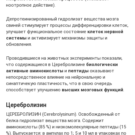
ноотропное действие).
Депротеинизированный гидролизат вещества мозга
свиней стимулирует процессы дифференцировки клеток,
улучшает функциональное состояние
клеток нервной
системы
и активизирует механизмы защиты и
обновления.
Проводившиеся на животных эксперименты показали,
что содержащиеся в Церебролизине
биологически
активные аминокислоты
и
пептиды
оказывают
непосредственное влияние на нейрональную и
синаптичекую пластичность, что в свою очередь
способствует улучшению
высших мозговых функций
.
Церебролизин
ЦЕРЕБРОЛИЗИН (Сеrеbrolysinum). Освобожденный от
белка гидролизат вещества мозга. Содержит
аминокислоты (85 %) и низкомолекулярные пептиды (15
%). Выпускается: в ампулах по 1; 5 и 10 мл в упаковках по