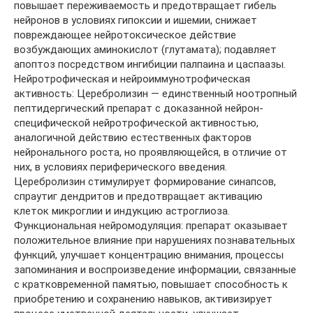
повышает переживаемость и предотвращает гибель
нейронов в условиях гипоксии и ишемии, снижает
повреждающее нейротоксическое действие
возбуждающих аминокислот (глутамата); подавляет
апоптоз посредством ингибиции палпаина и цаспаазы.
Нейротрофическая и нейроиммунотрофическая
активность: Церебролизин — единственный ноотропный
пептидергический препарат с доказанной нейрон-
специфической нейротрофической активностью,
аналогичной действию естественных факторов
нейронального роста, но проявляющейся, в отличие от
них, в условиях периферического введения.
Церебролизин стимулирует формирование синапсов,
спраутиг дендритов и предотвращает активацию
клеток микроглии и индукцию астроглиоза.
Функциональная нейромодуляция: препарат оказывает
положительное влияние при нарушениях познавательных
функций, улучшает концентрацию внимания, процессы
запоминания и воспроизведение информации, связанные
с кратковременной памятью, повышает способность к
приобретению и сохранению навыков, активизирует