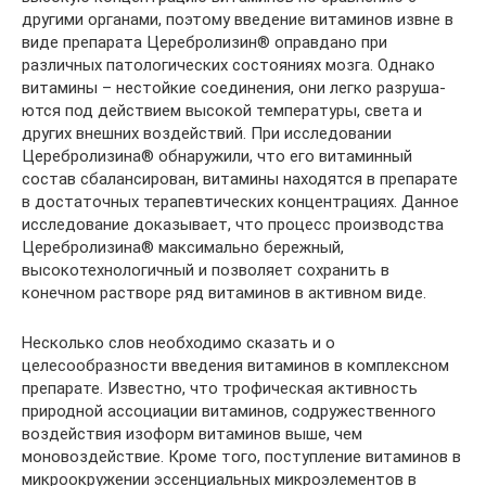
другими орга­нами, поэтому введение витаминов извне в
виде препарата Церебролизин® оправ­дано при
различных патологических со­стояниях мозга. Однако
витамины – не­стойкие соединения, они легко разруша­
ются под действием высокой температу­ры, света и
других внешних воздействий. При исследовании
Церебролизина® об­наружили, что его витаминный
состав сбалансирован, витамины находятся в препарате
в достаточных терапевтичес­ких концентрациях. Данное
исследова­ние доказывает, что процесс производст­ва
Церебролизина® максимально береж­ный,
высокотехнологичный и позволяет сохранить в
конечном растворе ряд вита­минов в активном виде.
Несколько слов необходимо сказать и о
целесообразности введения витаминов в комплексном
препарате. Известно, что трофическая активность
природной ассо­циации витаминов, содружественного
воздействия изоформ витаминов выше, чем
моновоздействие. Кроме того, по­ступление витаминов в
микроокружении эссенциальных микроэлементов в