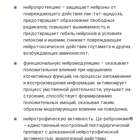
нейропротекцию – защищает нейро­ны от
повреждающего действия лак-тат-ацидоза,
предотвращает образование свободных
радикалов, повышает выжива­емость и
предотвращает гибель нейронов в условиях
гипоксии и ишемии, снижает повреждающее
нейротоксическое дейст­вие глутамата и других
возбуждающих аминокислот;
функциональную нейромодуляцию – оказывает
положительное влияние при нарушениях
когнитивных функций, на процессы запоминания
и воспроизведе­ния информации, активизирует
процесс умственной деятельности, улучшает на­
строение, способствует формированию
положительных эмоций, оказывая таким
образом моделирующее влияние на поведение;
нейротрофическую активность: Це-ребролизин®
– единственный ноотропный пептидергический
препарат с доказанной нейротрофической
активностью, анало­гичной действию