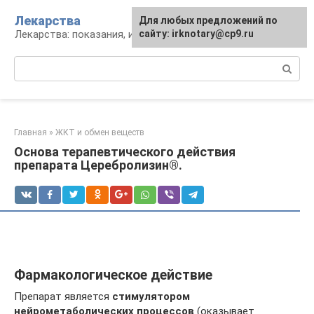
Перейти
Лекарства
Для любых предложений по
к
Лекарства: показания, инструкция, аналоги
сайту: irknotary@cp9.ru
контенту
Поиск:
Главная
»
ЖКТ и обмен веществ
Основа терапевтического действия
препарата Церебролизин®.
Фармакологическое действие
Препарат является
стимулятором
нейрометаболических процессов
(оказывает