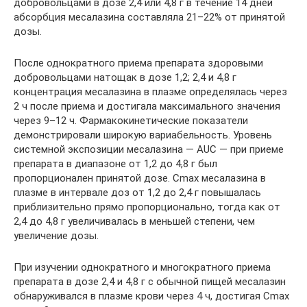
добровольцами в дозе 2,4 или 4,8 г в течение 14 дней
абсорбция месалазина составляла 21–22% от принятой
дозы.
После однократного приема препарата здоровыми
добровольцами натощак в дозе 1,2; 2,4 и 4,8 г
концентрация месалазина в плазме определялась через
2 ч после приема и достигала максимального значения
через 9–12 ч. Фармакокинетические показатели
демонстрировали широкую вариабельность. Уровень
системной экспозиции месалазина — AUC — при приеме
препарата в диапазоне от 1,2 до 4,8 г был
пропорционален принятой дозе. Cmax месалазина в
плазме в интервале доз от 1,2 до 2,4 г повышалась
приблизительно прямо пропорционально, тогда как от
2,4 до 4,8 г увеличивалась в меньшей степени, чем
увеличение дозы.
При изучении однократного и многократного приема
препарата в дозе 2,4 и 4,8 г с обычной пищей месалазин
обнаруживался в плазме крови через 4 ч, достигая Cmax