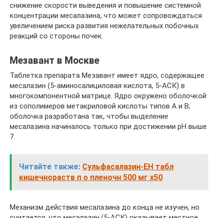
снижение скорости выведения и повышение системной
концентрации месалазина, что может сопровождаться
увеличением риска развития нежелательных побочных
реакций со стороны почек.
Мезавант в Москве
Таблетка препарата Мезавант имеет ядро, содержащее
месалазин (5-аминосалициловая кислота, 5-АСК) в
многокомпонентной матрице. Ядро окружено оболочкой
из сополимеров метакриловой кислоты типов А и В;
оболочка разработана так, чтобы выделение
месалазина начиналось только при достижении рН выше
7.
Читайте также:
Сульфасалазин-ЕН табл
кишечнораств п о пленочн 500 мг x50
Механизм действия месалазина до конца не изучен, но
считается, что месалазин (5-АСК) оказывает местное