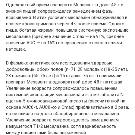
Однократный прием препарата Мезавант в дозе 4.8 г с
жирной пищей сопровождался замедлением фазы
всасывания. В этих условиях месалазин обнаруживался в
плазме крови примерно через 4 ч после приема. Однако
пища, богатая жирами, повышала системную экспозицию
месалазина (среднее значение Cmax — на 91%, среднее
значение AUC — на 16%) по сравнению с показателями
натощак.
В фармакокинетическом исследовании здоровые
добровольцы обоих полов (n=71, 28 молодых (18-35 лет),
28 пожилых (65-75 лет) и 15 старше 75 лет) принимали
препарат Мезавант в однократной дозе 4.8 г натощак.
Увеличение возраста сопровождалось повышением
системной экспозиции месалазина и его метаболита N-
ацетил-5-аминосалициловой кислоты (рассчитанной на
основе AUC0-t, AUC0-∞ и Cmax) приблизительно в 2 раза,
но не влияло на долю абсорбированного месалазина.
Увеличение возраста сопровождалось замедлением
кажущегося T1/2 месалазина, хотя вариабельность
между пациентами была выраженной.