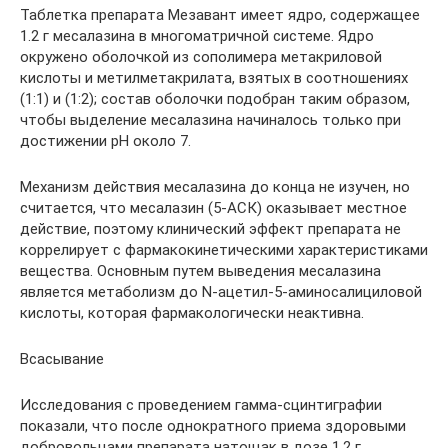
Таблетка препарата Мезавант имеет ядро, содержащее
1.2 г месалазина в многоматричной системе. Ядро
окружено оболочкой из сополимера метакриловой
кислоты и метилметакрилата, взятых в соотношениях
(1:1) и (1:2); состав оболочки подобран таким образом,
чтобы выделение месалазина начиналось только при
достижении рН около 7.
Механизм действия месалазина до конца не изучен, но
считается, что месалазин (5-АСК) оказывает местное
действие, поэтому клинический эффект препарата не
коррелирует с фармакокинетическими характеристиками
вещества. Основным путем выведения месалазина
является метаболизм до N-ацетил-5-аминосалициловой
кислоты, которая фармакологически неактивна.
Всасывание
Исследования с проведением гамма-сцинтиграфии
показали, что после однократного приема здоровыми
добровольцами препарата натощак в дозе 1.2 г