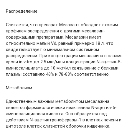
Распределение
Считается, что препарат Мезавант обладает схожим
профилем распределения с другими месалазин-
содержащими препаратами. Месалазин имеет
относительно малый Vd, равный примерно 18 л, что
свидетельствует о минимальном системном
распределении. При концентрации месалазина в плазме
крови in vitro до 2.5 мкг/мл и концентрации N-ацетил-5-
аминосалицилата до 10 мкг/мл связывание с белками
плазмы составило 43% и 78-83% соответственно.
Метаболизм
Единственным важным метаболитом месалазина
является фармакологически неактивная N-ацетил-5-
аминосалициловая кислота. Она образуется под
действием N-ацетилтрансферазы-1 в клетках печени и
цитозоле клеток слизистой оболочки кишечника.