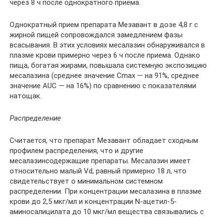
через 8 ч после однократного приема.
Однократный прием препарата Мезавант в дозе 4,8 г с
жирной пищей сопровождался замедлением фазы
всасывания. В этих условиях месалазин обнаруживался в
плазме крови примерно через 6 ч после приема. Однако
пища, богатая жирами, повышала системную экспозицию
месалазина (среднее значение Cmax — на 91%, среднее
значение AUC — на 16%) по сравнению с показателями
натощак.
Распределение
Считается, что препарат Мезавант обладает сходным
профилем распределения, что и другие
месалазинсодержащие препараты. Месалазин имеет
относительно малый Vd, равный примерно 18 л, что
свидетельствует о минимальном системном
распределении. При концентрации месалазина в плазме
крови до 2,5 мкг/мл и концентрации N-ацетил-5-
аминосалицилата до 10 мкг/мл вещества связывались с