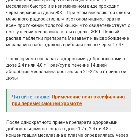
месалазин быстро и в неизмененном виде проходит
через верхние отделы ЖКТ. При этом выявляются следы
меченного радиоактивным изотопом индикатора на
всем протяжении толстой кишки, что свидетельствует о
поступлении месалазина в эти отделы ЖКТ. Полный
распад таблетки препарата Мезавант и высвобождение
месалазина наблюдалось приблизительно через 17.4 ч.
После приема препарата здоровыми добровольцами в
дозе 2.4 г или 4.8 г 1 раз/сут в течение 14 дней
абсорбция месалазина составляла 21-22% от принятой
дозы.
Читайте также:
Применение пентоксифиллина
при перемежающей хромоте
После однократного приема препарата здоровыми
добровольцами натощак в дозе 1.2 г, 2.4 г и 4.8 г
концентрация месалазина в плазме определялась через