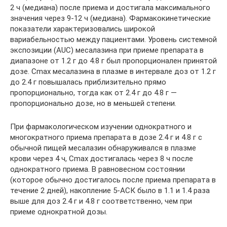
2 ч (медиана) после приема и достигала максимального
значения через 9-12 ч (медиана). Фармакокинетические
показатели характеризовались широкой
вариабельностью между пациентами. Уровень системной
экспозиции (AUC) месалазина при приеме препарата в
диапазоне от 1.2 г до 4.8 г был пропорционален принятой
дозе. Cmax месалазина в плазме в интервале доз от 1.2 г
до 2.4 г повышалась приблизительно прямо
пропорционально, тогда как от 2.4 г до 4.8 г —
пропорционально дозе, но в меньшей степени.
При фармакологическом изучении однократного и
многократного приема препарата в дозе 2.4 г и 4.8 г с
обычной пищей месалазин обнаруживался в плазме
крови через 4 ч, Cmax достигалась через 8 ч после
однократного приема. В равновесном состоянии
(которое обычно достигалось после приема препарата в
течение 2 дней), накопление 5-АСК было в 1.1 и 1.4 раза
выше для доз 2.4 г и 4.8 г соответственно, чем при
приеме однократной дозы.