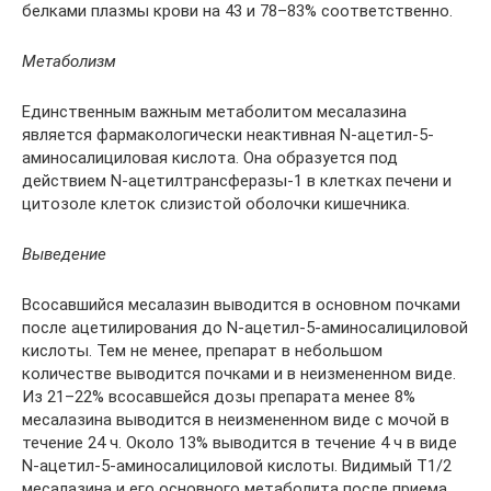
белками плазмы крови на 43 и 78–83% соответственно.
Метаболизм
Единственным важным метаболитом месалазина
является фармакологически неактивная N-ацетил-5-
аминосалициловая кислота. Она образуется под
действием N-ацетилтрансферазы-1 в клетках печени и
цитозоле клеток слизистой оболочки кишечника.
Выведение
Всосавшийся месалазин выводится в основном почками
после ацетилирования до N-ацетил-5-аминосалициловой
кислоты. Тем не менее, препарат в небольшом
количестве выводится почками и в неизмененном виде.
Из 21–22% всосавшейся дозы препарата менее 8%
месалазина выводится в неизмененном виде с мочой в
течение 24 ч. Около 13% выводится в течение 4 ч в виде
N-ацетил-5-аминосалициловой кислоты. Видимый T1/2
месалазина и его основного метаболита после приема