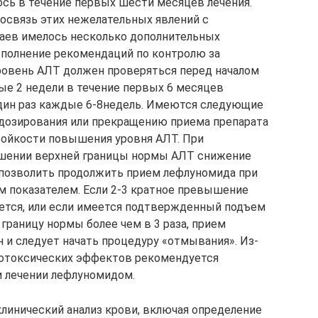
сь в течение первых шести месяцев лечения.
мосвязь этих нежелательных явлений с
чаев имелось несколько дополнительных
ыполнение рекомендаций по контролю за
ровень АЛТ должен проверяться перед началом
ые 2 недели в течение первых 6 месяцев
один раз каждые 6-8недель. Имеются следующие
дозирования или прекращению приема препарата
тойкости повышения уровня АЛТ. При
шении верхней границы нормы АЛТ снижение
т позволить продолжить прием лефлуномида при
им показателем. Если 2-3 кратное превышение
ется, или если имеется подтвержденный подъем
раницу нормы более чем в 3 раза, прием
и следует начать процедуру «отмывания». Из-
отоксических эффектов рекомендуется
и лечении лефлуномидом.
линический анализ крови, включая определение