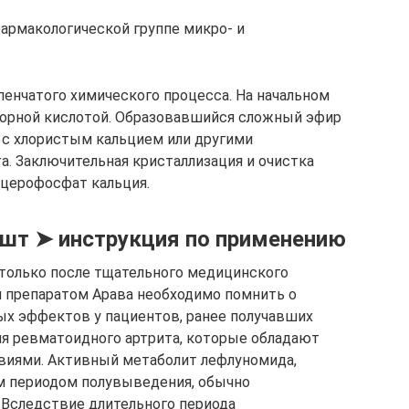
фармакологической группе микро- и
енчатого химического процесса. На начальном
орной кислотой. Образовавшийся сложный эфир
 с хлористым кальцием или другими
. Заключительная кристаллизация и очистка
церофосфат кальция.
 шт ➤ инструкция по применению
только после тщательного медицинского
я препаратом Арава необходимо помнить о
ых эффектов у пациентов, ранее получавших
ия ревматоидного артрита, которые обладают
виями. Активный метаболит лефлуномида,
ым периодом полувыведения, обычно
. Вследствие длительного периода