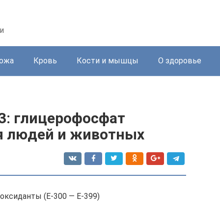
и
ожа
Кровь
Кости и мышцы
О здоровье
3: глицерофосфат
я людей и животных
иоксиданты (Е-300 — Е-399)