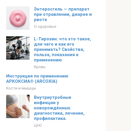
Энтеросгель — препарат
при отравлении, диарее и
рвоте
О здоровье
L-Тирозин: что это такое,
для чего и как его
принимать? Свойства,
польза, показания к
применению
Кровь
Инструкция по применению
АРКОКСИА® (ARCOXIA)
Кости и мышцы
Внутриутробные
инфекции у
новорождённых:
диагностика, лечение,
профилактика.
ЦНС