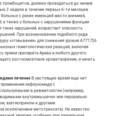
 тромбоцитов, должен проводиться до начала
ые 2 недели в течение первых 6-ти месяцев
У больных с ранее имевшей место анемией,
, а также у больных с нарушениями функции
я таких нарушений, возрастает опасность
ушений. При возникновении подобного рода
дуру «отмывания» для снижения уровня А771726
ерьезных гематологических реакций, включая
ь прием препарата Арава и любого другого
щего костномозговое кроветворение, и начать
видами лечения
В настоящее время еще нет
 применения лефлуномида с
спользуемыми в ревматологии (например,
 вводимыми внутримышечно или перорально
ом, азатиоприном и другими
а исключением метотрексата). Не известен
лексной терапии, особенно при длительном