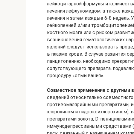
лейкоцитарной формулы и количества
лечения лефлуномидом, а также кажд
лечения и затем каждые 6-8 недель. 
лейкопенией и/или тромбоцитопенией
костного мозга или с риском развити
возникновения гематологических нар
явлений следует использовать проце
в плазме крови. В случае развития с
панцитопению, необходимо прекратит
сопутствующего препарата, подавляю
процедуру «отмывания».
Совместное применение с другими 
сведений относительно совместного
противомалярийными препаратами, и
хлорохином и гидроксихлорохином),
препаратами золота, D-пеницилламин
иммунодепрессивными средствами (з
риск, связанный с назначением комп