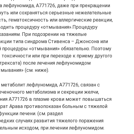
 лефлуномида, А771726, даже при прекращении
нуть или сохраняться серьезные нежелательные
ть, гематоксичность или аллергические реакции,
роводить процедуру «отмывания».Процедуру
азаниям. При подозрении на тяжелые
акции типа синдрома Стивенса – Джонсона или
й процедуры «отмывания» обязательно. Поэтому
 токсичности или при переходе к приему другого
отрексата) после лечения лефлуномидом
мывания» (см. ниже).
метаболит лефлуномида, А771726, связан с
ченочного метаболизма и секреции желчи,
ания А771726 в плазме крови может повышаться
арат Арава противопоказан больным с тяжелой
ункции печени. (см. раздел
редких случаях развития тяжелого поражения
тельным исходом, при лечении лефлуномидом.