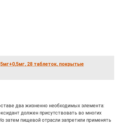
5мг+0,5мг, 28 таблеток, покрытые
оставе два жизненно необходимых элемента:
иоксидант должен присутствовать во многих
 Но затем пищевой отрасли запретили применять