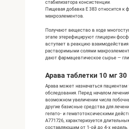
стабилизатора консистенции.
Пищевая добавка Е 383 относится к 
макроэлементов.
Получают вещество в ходе многоступ
этапе этерефицируют глицерин фосф
вступает в реакцию взаимодействия
растворимыми солями макроэлемента
дают фармацевтическое сырье — гли
Арава таблетки 10 мг 30
Арава может назначаться пациентам 
обследования. Перед началом лечени
возможном увеличении числа побочн
другие базисные средства для лечен
гепато- и гематотоксическими дейст
А771726, характеризуется длительн
составляющим от 1-ой до 4-х недель