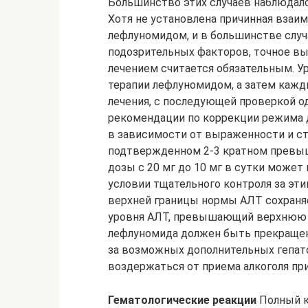
Большинство этих случаев наблюдало
Хотя не установлена причинная взаи
лефлуномидом, и в большинстве слу
подозрительных факторов, точное в
лечением считается обязательным. У
терапии лефлуномидом, а затем кажд
лечения, с последующей проверкой 
рекомендации по коррекции режима 
в зависимости от выраженности и с
подтвержденном 2-3 кратном превы
дозы с 20 мг до 10 мг в сутки може
условии тщательного контроля за эт
верхней границы нормы АЛТ сохраня
уровня АЛТ, превышающий верхнюю г
лефлуномида должен быть прекращен 
за возможных дополнительных гепат
воздержаться от приема алкоголя пр
Гематологические реакции
Полный к