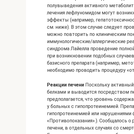
полувыведения активного метаболита
лечения лефлуномидом могут возник
эффекты (например, гепатотоксичнос
см. ниже). В этом случае следует п
можно повторить по клиническим пок
иммунологические/аллергические ре
синдрома Лайелла проведение полно
при возникновении подобных случаев
базисного препарата (например, мет
необходимо проводить процедуру «от
Реакции печени
Поскольку активный 
белками и выводится посредством пе
предполагается, что уровень содерж
у больных с гипопротеинемией. Преп
гипопротеинемией или нарушениями ф
«Противопоказания».). Сообщалось о 
печени, в отдельных случаях со смер