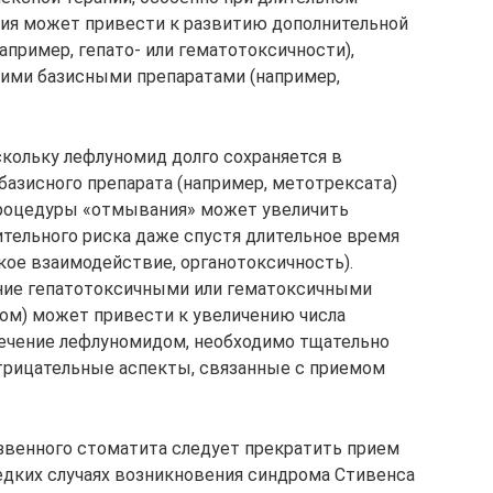
апия может привести к развитию дополнительной
апример, гепато- или гематотоксичности),
гими базисными препаратами (например,
кольку лефлуномид долго сохраняется в
 базисного препарата (например, метотрексата)
роцедуры «отмывания» может увеличить
тельного риска даже спустя длительное время
кое взаимодействие, органотоксичность).
ние гепатотоксичными или гематоксичными
ом) может привести к увеличению числа
 лечение лефлуномидом, необходимо тщательно
трицательные аспекты, связанные с приемом
язвенного стоматита следует прекратить прием
едких случаях возникновения синдрома Стивенса