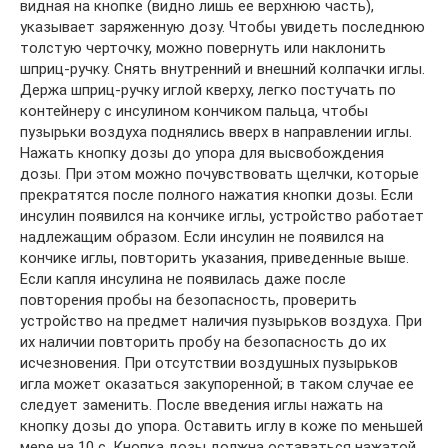
видная на кнопке (видно лишь ее верхнюю часть),
указывает заряженную дозу. Чтобы увидеть последнюю
толстую черточку, можно повернуть или наклонить
шприц-ручку. Снять внутренний и внешний колпачки иглы.
Держа шприц-ручку иглой кверху, легко постучать по
контейнеру с инсулином кончиком пальца, чтобы
пузырьки воздуха поднялись вверх в направлении иглы.
Нажать кнопку дозы до упора для высвобождения
дозы. При этом можно почувствовать щелчки, которые
прекратятся после полного нажатия кнопки дозы. Если
инсулин появился на кончике иглы, устройство работает
надлежащим образом. Если инсулин не появился на
кончике иглы, повторить указания, приведенные выше.
Если капля инсулина не появилась даже после
повторения пробы на безопасность, проверить
устройство на предмет наличия пузырьков воздуха. При
их наличии повторить пробу на безопасность до их
исчезновения. При отсутствии воздушных пузырьков
игла может оказаться закупоренной; в таком случае ее
следует заменить. После введения иглы нажать на
кнопку дозы до упора. Оставить иглу в коже по меньшей
мере на 10 с. Кнопка дозы должна оставаться нажатой