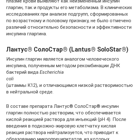
плазме крови выявляют как неизмененный инсулин
гларгин, так и продукты его метаболизма. В клинических
исследованиях при анализе подгрупп, сформированных
по возрастному и половому признаку, не было отмечено
различий относительно безопасности и эффективности
инсулина гларгина.
Лантус® СолоСтар® (Lantus® SoloStar®)
Инсулин гларгин является аналогом человеческого
инсулина, полученным методом рекомбинации ДНК
бактерий вида
Escherichia
со
li
(штаммы К12), и отличающимся низкой растворимостью
в нейтральной среде.
В составе препарата Лантус® СолоСтар® инсулин
гларгин полностью растворим, что обеспечивается
кислой реакцией раствора для инъекций (pH 4). После
введения в подкожно-жировую клетчатку кислая
реакция раствора нейтрализуется, что приводит к
образованию микропреципитатов, из которых