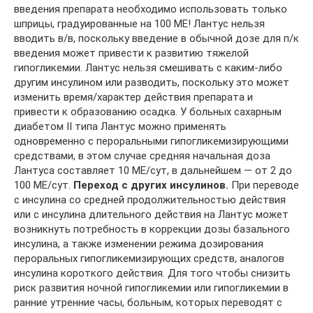
введения препарата необходимо использовать только
шприцы, градуированные на 100 МЕ! Лантус нельзя
вводить в/в, поскольку введение в обычной дозе для п/к
введения может привести к развитию тяжелой
гипогликемии. Лантус нельзя смешивать с каким-либо
другим инсулином или разводить, поскольку это может
изменить время/характер действия препарата и
привести к образованию осадка. У больных сахарным
диабетом II типа Лантус можно применять
одновременно с пероральными гипогликемизирующими
средствами, в этом случае средняя начальная доза
Лантуса составляет 10 МЕ/сут, в дальнейшем — от 2 до
100 МЕ/сут.
Переход с других инсулинов.
При переводе
с инсулина со средней продолжительностью действия
или с инсулина длительного действия на Лантус может
возникнуть потребность в коррекции дозы базального
инсулина, а также изменении режима дозирования
пероральных гипогликемизирующих средств, аналогов
инсулина короткого действия. Для того чтобы снизить
риск развития ночной гипогликемии или гипогликемии в
ранние утренние часы, больным, которых переводят с