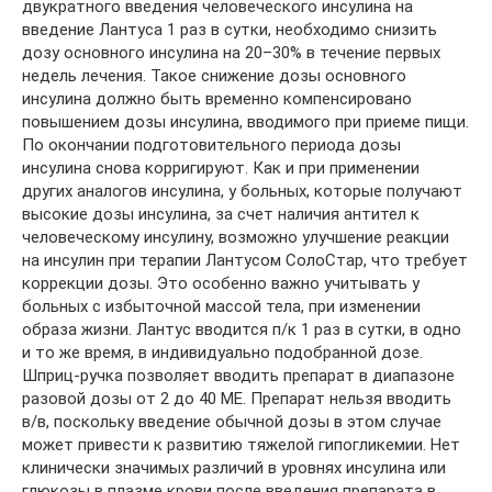
двукратного введения человеческого инсулина на
введение Лантуса 1 раз в сутки, необходимо снизить
дозу основного инсулина на 20–30% в течение первых
недель лечения. Такое снижение дозы основного
инсулина должно быть временно компенсировано
повышением дозы инсулина, вводимого при приеме пищи.
По окончании подготовительного периода дозы
инсулина снова корригируют. Как и при применении
других аналогов инсулина, у больных, которые получают
высокие дозы инсулина, за счет наличия антител к
человеческому инсулину, возможно улучшение реакции
на инсулин при терапии Лантусом СолоСтар, что требует
коррекции дозы. Это особенно важно учитывать у
больных с избыточной массой тела, при изменении
образа жизни. Лантус вводится п/к 1 раз в сутки, в одно
и то же время, в индивидуально подобранной дозе.
Шприц-ручка позволяет вводить препарат в диапазоне
разовой дозы от 2 до 40 МЕ. Препарат нельзя вводить
в/в, поскольку введение обычной дозы в этом случае
может привести к развитию тяжелой гипогликемии. Нет
клинически значимых различий в уровнях инсулина или
глюкозы в плазме крови после введения препарата в