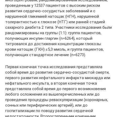
многоцентровым, рандомизированным исследованием,
проведенным у 12537 пациентов с высоким риском
развития сердечно-сосудистых заболеваний и с
нарушенной гликемией натощак (НГН), нарушенной
толерантностью к глюкозе (НТГ) или ранней стадией
сахарного диабета 2 типа. Участники исследования были
рандомизированы на группы (1:1): группа пациентов,
получающих инсулин гларгин (n=6264), который
титровался до достижения концентрации глюкозы
крови натощак (ГКН) ≤5,3 ммоль, и группа пациентов,
получающих стандартное лечение (n=6273).
Первая конечная точка исследования представляла
собой время до развития сердечно-сосудистой смерти,
первого развития нефатального инфаркта миокарда или
нефатального инсульта, а вторая конечная точка
представляла собой время до первого возникновения
любого осложнения из вышеперечисленных или до
проведения процедуры реваскуляризации (коронарных,
сонных или периферических артерий), или до
госпитализации по поводу развития сердечной
недостаточности. Второстепенными конечными