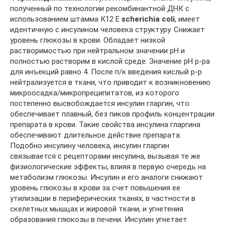
полученный по технологии рекомбинантной ДНК с
использованием штамма К12 E
scherichia coli
, имеет
идентичную с инсулином человека структуру. Снижает
уровень глюкозы в крови. Обладает низкой
растворимостью при нейтральном значении рН и
полностью растворим в кислой среде. Значение рН р-ра
для инъекций равно 4. После п/к введения кислый р-р
нейтрализуется в ткани, что приводит к возникновению
микроосадка/микропреципитатов, из которого
постепенно высвобождается инсулин гларгин, что
обеспечивает плавный, без пиков профиль концентрации
препарата в крови. Такие свойства инсулина гларгина
обеспечивают длительное действие препарата.
Подобно инсулину человека, инсулин гларгин
связывается с рецепторами инсулина, вызывая те же
физиологические эффекты, влияя в первую очередь на
метаболизм глюкозы. Инсулин и его аналоги снижают
уровень глюкозы в крови за счет повышения ее
утилизации в периферических тканях, в частности в
скелетных мышцах и жировой ткани, и угнетения
образования глюкозы в печени. Инсулин угнетает