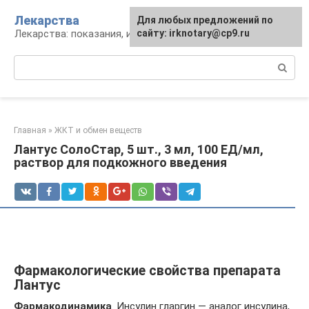
Перейти
Лекарства
Для любых предложений по
к
Лекарства: показания, инструкция, аналоги
сайту: irknotary@cp9.ru
контенту
Поиск:
Главная
»
ЖКТ и обмен веществ
Лантус СолоСтар, 5 шт., 3 мл, 100 ЕД/мл,
раствор для подкожного введения
Фармакологические свойства препарата
Лантус
Фармакодинамика
. Инсулин гларгин — аналог инсулина,