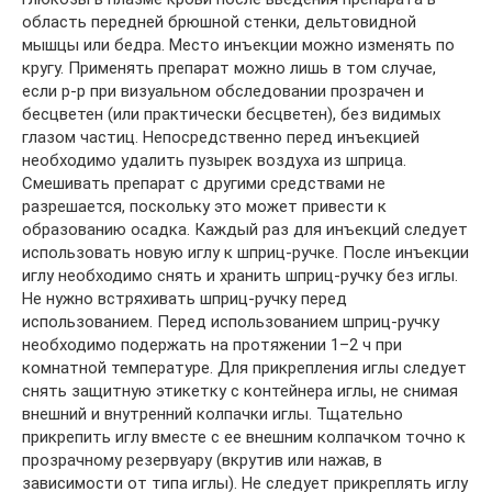
область передней брюшной стенки, дельтовидной
мышцы или бедра. Место инъекции можно изменять по
кругу. Применять препарат можно лишь в том случае,
если р-р при визуальном обследовании прозрачен и
бесцветен (или практически бесцветен), без видимых
глазом частиц. Непосредственно перед инъекцией
необходимо удалить пузырек воздуха из шприца.
Смешивать препарат с другими средствами не
разрешается, поскольку это может привести к
образованию осадка. Каждый раз для инъекций следует
использовать новую иглу к шприц-ручке. После инъекции
иглу необходимо снять и хранить шприц-ручку без иглы.
Не нужно встряхивать шприц-ручку перед
использованием. Перед использованием шприц-ручку
необходимо подержать на протяжении 1–2 ч при
комнатной температуре. Для прикрепления иглы следует
снять защитную этикетку с контейнера иглы, не снимая
внешний и внутренний колпачки иглы. Тщательно
прикрепить иглу вместе с ее внешним колпачком точно к
прозрачному резервуару (вкрутив или нажав, в
зависимости от типа иглы). Не следует прикреплять иглу