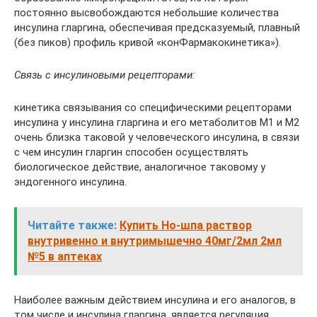
постоянно высвобождаются небольшие количества
инсулина гларгина, обеспечивая предсказуемый, плавный
(без пиков) профиль кривой «конФармакокинетика»).
Связь с инсулиновыми рецепторами:
кинетика связывания со специфическими рецепторами
инсулина у инсулина гларгина и его метаболитов M1 и М2
очень близка таковой у человеческого инсулина, в связи
с чем инсулин гларгин способен осуществлять
биологическое действие, аналогичное таковому у
эндогенного инсулина.
Читайте также:
Купить Но-шпа раствор
внутривенно и внутримышечно 40мг/2мл 2мл
№5 в аптеках
Наиболее важным действием инсулина и его аналогов, в
том числе и инсулина гларгина, является регуляция