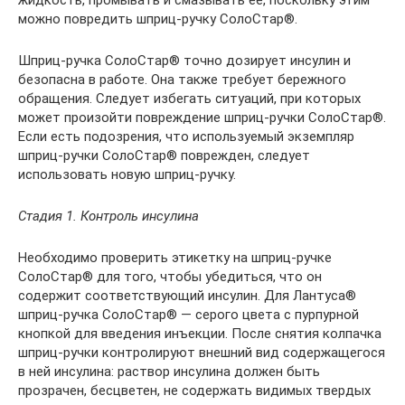
жидкость, промывать и смазывать ее, поскольку этим
можно повредить шприц-ручку СолоСтар®.
Шприц-ручка СолоСтар® точно дозирует инсулин и
безопасна в работе. Она также требует бережного
обращения. Следует избегать ситуаций, при которых
может произойти повреждение шприц-ручки СолоСтар®.
Если есть подозрения, что используемый экземпляр
шприц-ручки СолоСтар® поврежден, следует
использовать новую шприц-ручку.
Стадия 1. Контроль инсулина
Необходимо проверить этикетку на шприц-ручке
СолоСтар® для того, чтобы убедиться, что он
содержит соответствующий инсулин. Для Лантуса®
шприц-ручка СолоСтар® — серого цвета с пурпурной
кнопкой для введения инъекции. После снятия колпачка
шприц-ручки контролируют внешний вид содержащегося
в ней инсулина: раствор инсулина должен быть
прозрачен, бесцветен, не содержать видимых твердых