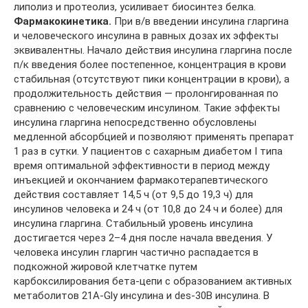
липолиз и протеолиз, усиливает биосинтез белка.
Фармакокинетика.
При в/в введении инсулина гларгина
и человеческого инсулина в равных дозах их эффекты
эквивалентны. Начало действия инсулина гларгина после
п/к введения более постепенное, концентрация в крови
стабильная (отсутствуют пики концентрации в крови), а
продолжительность действия — пролонгированная по
сравнению с человеческим инсулином. Такие эффекты
инсулина гларгина непосредственно обусловлены
медленной абсорбцией и позволяют применять препарат
1 раз в сутки. У пациентов с сахарным диабетом I типа
время оптимальной эффективности в период между
инъекцией и окончанием фармакотерапевтического
действия составляет 14,5 ч (от 9,5 до 19,3 ч) для
инсулинов человека и 24 ч (от 10,8 до 24 ч и более) для
инсулина гларгина. Стабильный уровень инсулина
достигается через 2–4 дня после начала введения. У
человека инсулин гларгин частично распадается в
подкожной жировой клетчатке путем
карбоксилирования бета-цепи с образованием активных
метаболитов 21А-Gly инсулина и des-30В инсулина. В