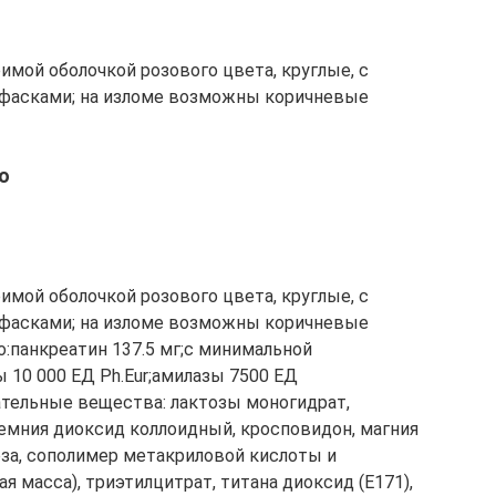
мой оболочкой розового цвета, круглые, с
фасками; на изломе возможны коричневые
о
мой оболочкой розового цвета, круглые, с
фасками; на изломе возможны коричневые
о:панкреатин 137.5 мг;с минимальной
10 000 ЕД Ph.Eur;амилазы 7500 ЕД
огательные вещества: лактозы моногидрат,
емния диоксид коллоидный, кросповидон, магния
оза, сополимер метакриловой кислоты и
ая масса), триэтилцитрат, титана диоксид (Е171),