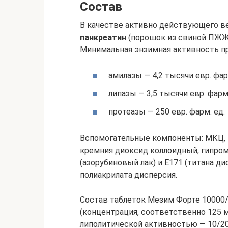
Состав
В качестве активно действующего в
панкреатин
(порошок из свиной ПЖЖ) 
Минимальная энзимная активность пр
амилазы — 4,2 тысячи евр. фар
липазы — 3,5 тысячи евр. фарм.
протеазы — 250 евр. фарм. ед.
Вспомогательные компоненты: МКЦ, н
кремния диоксид коллоидный, гипроме
(азорубиновый лак) и Е171 (титана ди
полиакрилата дисперсия.
Состав таблеток Мезим Форте 10000
(концентрация, соответственно 125 м
липолитической активностью — 10/20