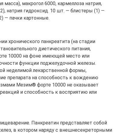
я масса), макрогол 6000, кармеллоза натрия,
2), натрия гидроксид. 10 шт. — блистеры (1) —
2) — пачки картонные.
нии хронического панкреатита (на стадии
становительного диетического питания,
рте 10000 на фоне имеющей место или
очности функции поджелудочной железы.
дой неделимой лекарственной формы,
яние препарата на способность к вождению
измами Мезим® форте 10000 не оказывает
реакций и способность к восприятию или
ищеварение. Панкреатин представляет собой
елез, в котором наряду с внешнесекреторными