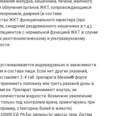
евания желудка, кишечника, печени, желчного
ли облучения органов ЖКТ, сопровождающиеся
еоризмом, диареей (в составе
ство ЖКТ функционального характера (при
, синдроме раздраженного кишечника и т.д.);
 пациентов с нормальной функцией ЖКТ в случае
 к рентгенологическому и ультразвуковому
ости.
 устанавливается индивидуально в зависимости
 и состава пищи. Если нет других указаний,
оставляет 2-4 таб. препарата Мезим® форте
 принимать половину или треть разовой дозы в
емя ее. Препарат принимают внутрь, не
количеством жидкости. Возможно увеличение
только под контролем врача, ориентируясь при
пример, стеатореи, болей в животе).
20000 ЕД Ph.Eur. липазы/кг массы тела. Детям