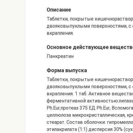
Описание
Таблетки, покрытые кишечнораствори
двояковыпуклыми поверхностями, с 
вкрапления.
Основное действующее веществ
Панкреатин
Форма выпуска
Таблетки, покрытые кишечнораствори
двояковыпуклыми поверхностями, с 
вкрапления. 1 таб. Активное веществ
ферментативной активностью:липазы 
Ph.Eur;протеаз 375 ЕД Ph.Eur; Вспом
целлюлоза микрокристаллическая, кр
стеарат. Состав оболочки: гипромелл
этилакрилата (1:1) дисперсия 30% (сух