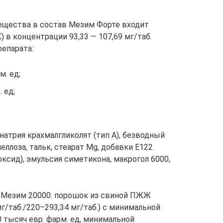
ещества в состав Мезим Форте входит
в концентрации 93,33 — 107,69 мг/таб.
епарата:
м. ед;
 ед;
атрия крахмалгликолят (тип А), безводный
ллоза, тальк, стеарат Mg, добавки Е122
оксид), эмульсия симетикона, макрогол 6000,
/Мезим 20000: порошок из свиной ПЖЖ
г/таб./220–293,34 мг/таб.) с минимальной
 тысяч евр. фарм. ед, минимальной