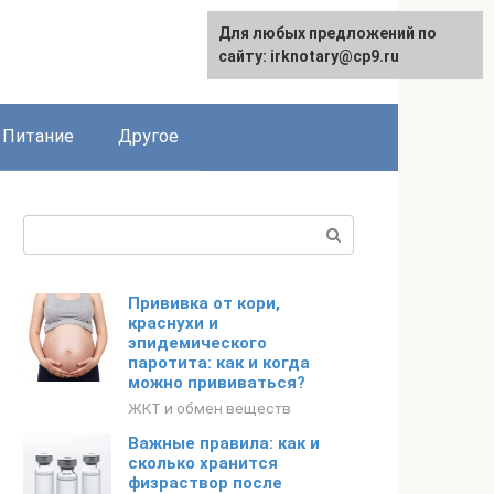
Для любых предложений по
сайту: irknotary@cp9.ru
Питание
Другое
Поиск:
Прививка от кори,
краснухи и
эпидемического
паротита: как и когда
можно прививаться?
ЖКТ и обмен веществ
Важные правила: как и
сколько хранится
физраствор после