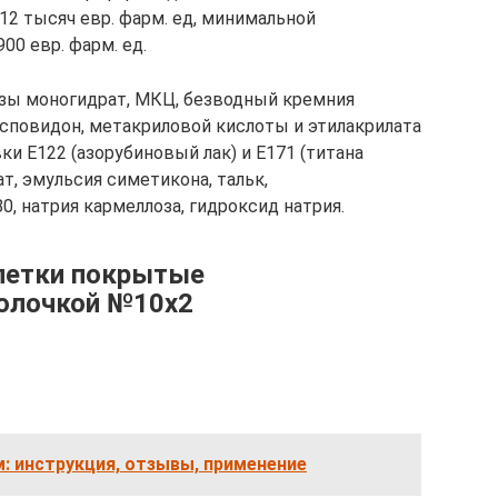
12 тысяч евр. фарм. ед, минимальной
0 евр. фарм. ед.
зы моногидрат, МКЦ, безводный кремния
осповидон, метакриловой кислоты и этилакрилата
ки Е122 (азорубиновый лак) и Е171 (титана
т, эмульсия симетикона, тальк,
0, натрия кармеллоза, гидроксид натрия.
летки покрытые
олочкой №10х2
: инструкция, отзывы, применение