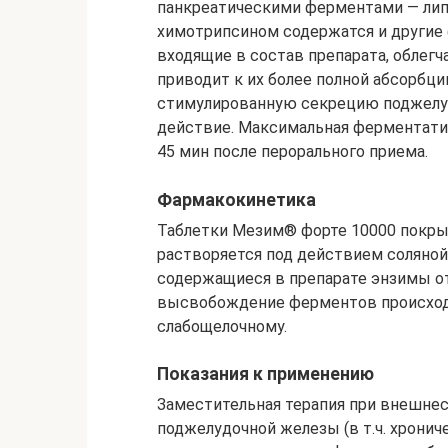
панкреатическими ферментами — липа
химотрипсином содержатся и другие
входящие в состав препарата, облегч
приводит к их более полной абсорбци
стимулированную секрецию поджелу
действие. Максимальная ферментатив
45 мин после перорального приема.
Фармакокинетика
Таблетки Мезим® форте 10000 покры
растворяется под действием соляно
содержащиеся в препарате энзимы от
высвобождение ферментов происходи
слабощелочному.
Показания к применению
Заместительная терапия при внешне
поджелудочной железы (в т.ч. хронич