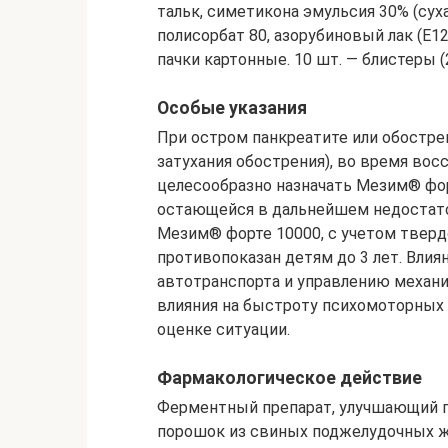
тальк, симетикона эмульсия 30% (суха
полисорбат 80, азорубиновый лак (Е12
пачки картонные. 10 шт. — блистеры (
Особые указания
При остром панкреатите или обостре
затухания обострения), во время вос
целесообразно назначать Мезим® фо
остающейся в дальнейшем недостат
Мезим® форте 10000, с учетом твер
противопоказан детям до 3 лет. Вли
автотранспорта и управлению механ
влияния на быстроту психомоторных 
оценке ситуации.
Фармакологическое действие
Ферментный препарат, улучшающий п
порошок из свиных поджелудочных ж