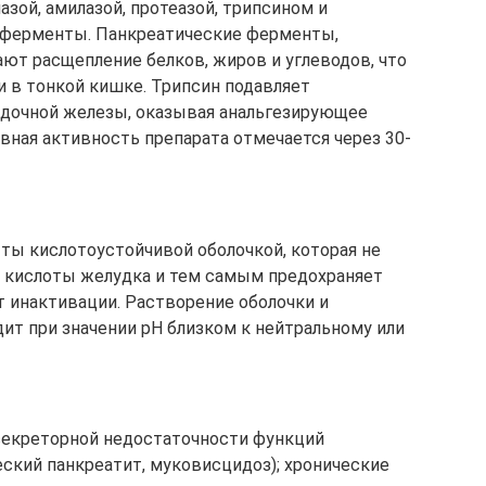
зой, амилазой, протеазой, трипсином и
 ферменты. Панкреатические ферменты,
ают расщепление белков, жиров и углеводов, что
и в тонкой кишке. Трипсин подавляет
дочной железы, оказывая анальгезирующее
ная активность препарата отмечается через 30-
ты кислотоустойчивой оболочкой, которая не
й кислоты желудка и тем самым предохраняет
 инактивации. Растворение оболочки и
т при значении рН близком к нейтральному или
секреторной недостаточности функций
еский панкреатит, муковисцидоз); хронические