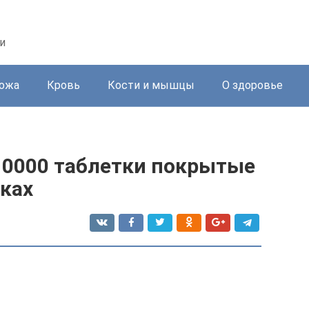
и
ожа
Кровь
Кости и мышцы
О здоровье
10000 таблетки покрытые
ках