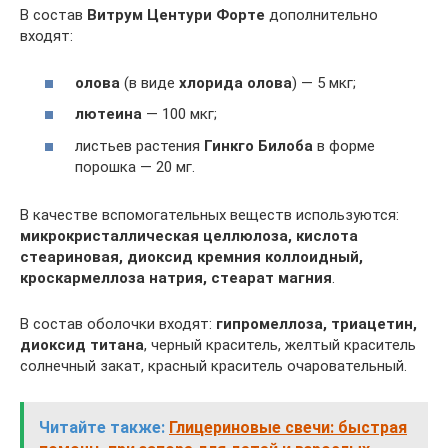
В состав
Витрум Центури Форте
дополнительно
входят:
олова
(в виде
хлорида олова
) — 5 мкг;
лютеина
— 100 мкг;
листьев растения
Гинкго Билоба
в форме
порошка — 20 мг.
В качестве вспомогательных веществ используются:
микрокристаллическая целлюлоза, кислота
стеариновая, диоксид кремния коллоидный,
кроскармеллоза натрия, стеарат магния
.
В состав оболочки входят:
гипромеллоза, триацетин,
диоксид титана
, черный краситель, желтый краситель
солнечный закат, красный краситель очаровательный.
Читайте также:
Глицериновые свечи: быстрая