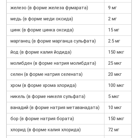
железо (в форме железа фумарата)
9 мг
медь (в форме меди оксида)
2 мг
цинк (в форме цинка оксида)
15 мг
марганец (в форме марганца сульфата)
2.5 мг
йод (в форме калия йодида)
150 мкг
молибден (в форме натрия молибдата)
25 мкг
селен (в форме натрия селената)
20 мкг
хром (в форме хрома хлорида)
100 мкг
никель (в форме никеля сульфата)
5 мкг
ванадий (в форме натрия метаванадата)
10 мкг
бор (в форме натрия бората)
150 мкг
хлорид (в форме калия хлорида)
72 мг