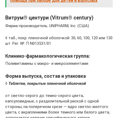
помощь при запоре для детей и взрослых
Витрум® центури (Vitrum® century)
Фирма-производитель: UNIPHARM, Inc. (США)
◊ таб., покр. пленочной оболочкой: 30, 60, 100, 120 или 130
шт. Рег. №: П N013531/01
Клинико-фармакологическая группа:
Поливитамины с макро- и микроэлементами
Форма выпуска, состав и упаковка
◊
Таблетки, покрытые пленочной оболочкой
от светло-серого до темно-серого цвета,
капсуловидные, с разделительной риской с одной
стороны; на поперечном срезе — ядро светло-желтого
цвета, с вкраплениями более темного или белого цвета;
допускается наличие специфического запаха.