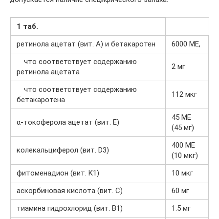
1 таб.
ретинола ацетат (вит. А) и бетакаротен
6000 МЕ,
что соответствует содержанию
2 мг
ретинола ацетата
что соответствует содержанию
112 мкг
бетакаротена
45 МЕ
α-токоферола ацетат (вит. E)
(45 мг)
400 МЕ
колекальциферол (вит. D3)
(10 мкг)
фитоменадион (вит. K1)
10 мкг
аскорбиновая кислота (вит. С)
60 мг
тиамина гидрохлорид (вит. B1)
1.5 мг