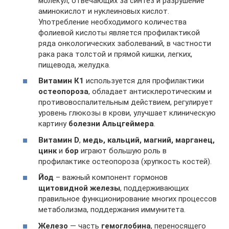
молекул, отвечающих за синтез и разрушение
аминокислот и нуклеиновых кислот.
Употребление необходимого количества
фолиевой кислоты является профилактикой
ряда онкологических заболеваний, в частности
рака рака толстой и прямой кишки, легких,
пищевода, желудка.
Витамин К1
используется для профилактики
остеопороза
, обладает антисклеротическим и
противовоспалительным действием, регулирует
уровень глюкозы в крови, улучшает клиническую
картину
болезни Альцгеймера
.
Витамин D
,
медь, кальций, магний, марганец,
цинк
и
бор
играют большую роль в
профилактике остеопороза (хрупкость костей).
Йод
– важный компонент гормонов
щитовидной железы
, поддерживающих
правильное функционирование многих процессов
метаболизма, поддержания иммунитета.
Железо
— часть
гемоглобин
а
, переносящего