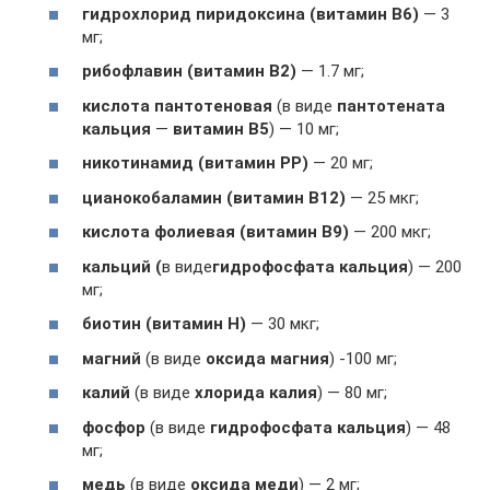
гидрохлорид пиридоксина (витамин B6)
— 3
мг;
рибофлавин (витамин B2)
— 1.7 мг;
кислота пантотеновая
(в виде
пантотената
кальция
—
витамин B5
) — 10 мг;
никотинамид (витамин PP)
— 20 мг;
цианокобаламин (витамин B12)
— 25 мкг;
кислота фолиевая (витамин B9)
— 200 мкг;
кальций (
в виде
гидрофосфата кальция
) — 200
мг;
биотин (витамин Н)
— 30 мкг;
магний
(в виде
оксида магния
) -100 мг;
калий
(в виде
хлорида калия
) — 80 мг;
фосфор
(в виде
гидрофосфата кальция
) — 48
мг;
медь
(в виде
оксида меди
) — 2 мг;