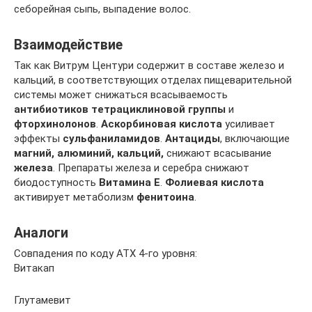
себорейная сыпь, выпадение волос.
Взаимодействие
Так как Витрум Центури содержит в составе железо и
кальций, в соответствующих отделах пищеварительной
системы может снижаться всасываемость
антибиотиков
тетрациклиновой группы
и
фторхинолонов
.
Аскорбиновая кислота
усиливает
эффекты
сульфаниламидов
.
Антациды
, включающие
магний, алюминий, кальций,
снижают всасывание
железа
. Препараты железа и серебра снижают
биодоступность
Витамина E
.
Фолиевая кислота
активирует метаболизм
фенитоина
.
Аналоги
Совпадения по коду АТХ 4-го уровня:
Витакап
Глутамевит