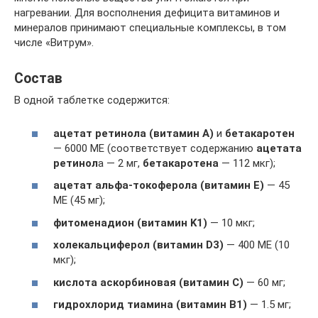
нагревании. Для восполнения дефицита витаминов и
минералов принимают специальные комплексы, в том
числе «Витрум».
Состав
В одной таблетке содержится:
ацетат ретинола (витамин А)
и
бетакаротен
— 6000 МЕ (соответствует содержанию
ацетата
ретинол
а — 2 мг,
бетакаротена
— 112 мкг);
ацетат альфа-токоферола (витамин E)
— 45
МЕ (45 мг);
фитоменадион (витамин K1)
— 10 мкг;
холекальциферол (витамин D3)
— 400 МЕ (10
мкг);
кислота аскорбиновая (витамин С)
— 60 мг;
гидрохлорид тиамина (витамин B1)
— 1.5 мг;