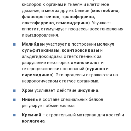
кислород к органам и тканям и клеточное
дыхание, и многих других белков (
миоглобина,
флавопротеинов, трансферрина,
лактоферрина, гемосидерина
). Улучшает
аппетит, стимулирует процессы восстановления
и выздоровления.
Молибден
участвует в построении молекул
сульфитокиназы, ксантооксидазы
и
альдегидоксидазы, ответственных за
разрушение некоторых
аминокислот
и
гетероциклических оснований (
пуринов
и
пиримидинов
). Эти процессы отражаются на
неврологическом статусе организма.
Хром
усиливает действие
инсулина
.
Никель
в составе специальных белков
регулирует обмен железа.
Кремний
– строительный материал для костей и
коллагена
.