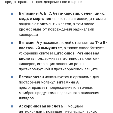
предотвращает преждевременное старение.
Витамины А, Е, С, бета-каротин, селен, цинк,
медь
и
марганец
являются антиоксидантами и
защищают элементы клеток, в том числе
хромосомы
, от повреждения радикалами
кислорода.
Витамин А
у пожилых людей отвечает за
T-
и
В-
клеточный иммунитет
, а также способствует
ускорению синтеза
цитокинов
.
Ретиноевая
кислота
поддерживает активность клеток-
киллеров, играющих основную роль в
противовирусной и противораковой защите.
Бетакаротен
используется в организме для
построения молекул
витамина А
,
предотвращает повреждение клеточных
мембран продуктами перекисного окисления
липидов.
Аскорбиновая кислота
— мощный
антиоксидант, повышает неспецифическую