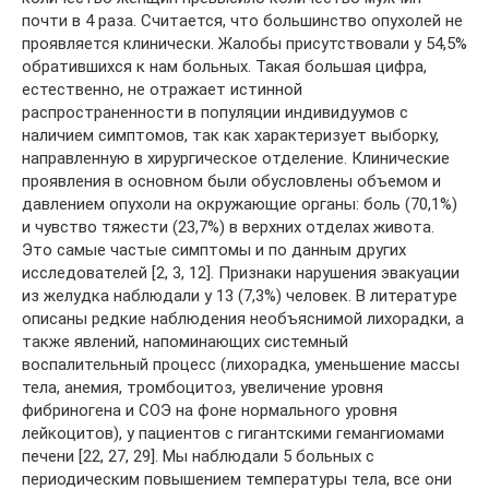
почти в 4 раза. Считается, что большинство опухолей не
проявляется клинически. Жалобы присутствовали у 54,5%
обратившихся к нам больных. Такая большая цифра,
естественно, не отражает истинной
распространенности в популяции индивидуумов с
наличием симптомов, так как характеризует выборку,
направленную в хирургическое отделение. Клинические
проявления в основном были обусловлены объемом и
давлением опухоли на окружающие органы: боль (70,1%)
и чувство тяжести (23,7%) в верхних отделах живота.
Это самые частые симптомы и по данным других
исследователей [2, 3, 12]. Признаки нарушения эвакуации
из желудка наблюдали у 13 (7,3%) человек. В литературе
описаны редкие наблюдения необъяснимой лихорадки, а
также явлений, напоминающих системный
воспалительный процесс (лихорадка, уменьшение массы
тела, анемия, тромбоцитоз, увеличение уровня
фибриногена и СОЭ на фоне нормального уровня
лейкоцитов), у пациентов с гигантскими гемангиомами
печени [22, 27, 29]. Мы наблюдали 5 больных с
периодическим повышением температуры тела, все они