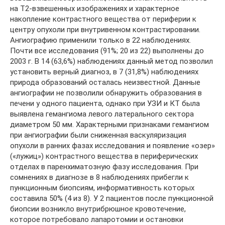
на Т2-взвешенных изображениях и характерное
накопление контрастного вещества от периферии к
центру опухоли при внутривенном контрастировании.
Ангиографию применили только в 22 наблюдениях.
Почти все исследования (91%; 20 из 22) выполнены до
2003 г. В 14 (63,6%) наблюдениях данный метод позволил
установить верный диагноз, в 7 (31,8%) наблюдениях
природа образований осталась неизвестной. Данные
ангиографии не позволили обнаружить образования в
печени у одного пациента, однако при УЗИ и КТ была
выявлена гемангиома левого латерального сектора
диаметром 50 мм. Характерными признаками гемангиом
при ангиографии были сниженная васкуляризация
опухоли в ранних фазах исследования и появление «озер»
(«лужиц») контрастного вещества в периферических
отделах в паренхиматозную фазу исследования. При
сомнениях в диагнозе в 8 наблюдениях прибегли к
пункционным биопсиям, информативность которых
составила 50% (4 из 8). У 2 пациентов после пункционной
биопсии возникло внутрибрюшное кровотечение,
которое потребовало лапаротомии и остановки