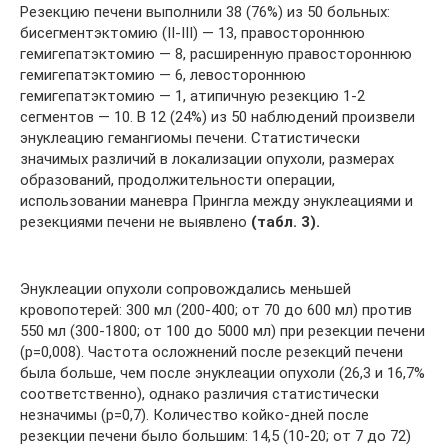
Резекцию печени выполнили 38 (76%) из 50 больных:
бисегментэктомию (II-III) — 13, правостороннюю
гемигепатэктомию — 8, расширенную правостороннюю
гемигепатэктомию — 6, левостороннюю
гемигепатэктомию — 1, атипичную резекцию 1-2
сегментов — 10. В 12 (24%) из 50 наблюдений произвели
энуклеацию гемангиомы печени. Статистически
значимых различий в локализации опухоли, размерах
образований, продолжительности операции,
использовании маневра Прингла между энуклеациями и
резекциями печени не выявлено
(табл. 3).
Энуклеации опухоли сопровождались меньшей
кровопотерей: 300 мл (200-400; от 70 до 600 мл) против
550 мл (300-1800; от 100 до 5000 мл) при резекции печени
(p=0,008). Частота осложнений после резекций печени
была больше, чем после энуклеации опухоли (26,3 и 16,7%
соответственно), однако различия статистически
незначимы (p=0,7). Количество койко-дней после
резекции печени было большим: 14,5 (10-20; от 7 до 72)