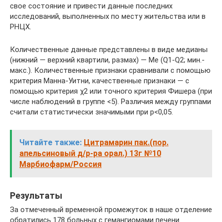
свое состояние и привести данные последних
исследований, выполненных по месту жительства или в
РНЦХ.
Количественные данные представлены в виде медианы
(нижний — верхний квартили, размах) — Me (Q1-Q2; мин.-
макс.). Количественные признаки сравнивали с помощью
критерия Манна-Уитни, качественные признаки — с
помощью критерия χ2 или точного критерия Фишера (при
числе наблюдений в группе <5). Различия между группами
считали статистически значимыми при p<0,05.
Читайте также:
Цитрамарин пак.(пор.
апельсиновый д/р-ра орал.) 13г №10
Марбиофарм/Россия
Результаты
За отмеченный временной промежуток в наше отделение
обратились 178 больных с гемангиомами печени.