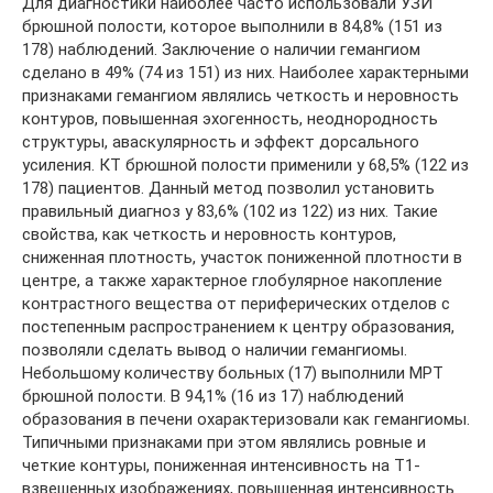
Для диагностики наиболее часто использовали УЗИ
брюшной полости, которое выполнили в 84,8% (151 из
178) наблюдений. Заключение о наличии гемангиом
сделано в 49% (74 из 151) из них. Наиболее характерными
признаками гемангиом являлись четкость и неровность
контуров, повышенная эхогенность, неоднородность
структуры, аваскулярность и эффект дорсального
усиления. КТ брюшной полости применили у 68,5% (122 из
178) пациентов. Данный метод позволил установить
правильный диагноз у 83,6% (102 из 122) из них. Такие
свойства, как четкость и неровность контуров,
сниженная плотность, участок пониженной плотности в
центре, а также характерное глобулярное накопление
контрастного вещества от периферических отделов с
постепенным распространением к центру образования,
позволяли сделать вывод о наличии гемангиомы.
Небольшому количеству больных (17) выполнили МРТ
брюшной полости. В 94,1% (16 из 17) наблюдений
образования в печени охарактеризовали как гемангиомы.
Типичными признаками при этом являлись ровные и
четкие контуры, пониженная интенсивность на Т1-
взвешенных изображениях, повышенная интенсивность