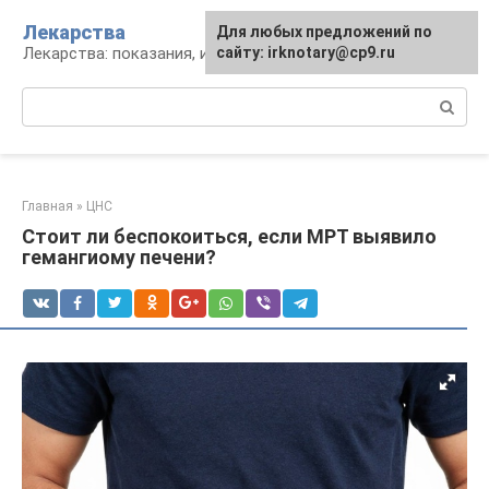
Перейти
Лекарства
Для любых предложений по
к
Лекарства: показания, инструкция, аналоги
сайту: irknotary@cp9.ru
контенту
Поиск:
Главная
»
ЦНС
Стоит ли беспокоиться, если МРТ выявило
гемангиому печени?