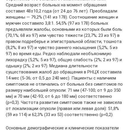
Средний возраст больных на момент обращения
составил 48±10,2 года (от 24 до 76 лет). Преобладали
женщины — 79,2% (141 из 178). Соотношение женщин и
мужчин составило 3,8:1. 54,5% (97 из 178) больных
предъявляли жалобы, основными из которых были боль
(70,1%; 68 из 97) или чувство тяжести (23,7%; 23 из 97) в
правом подреберье и эпигастральной области, тошнота
(8,2%; 8 из 97) и чувство раннего насыщения (5,2%; 5 из
97) во время еды. Редко наблюдали необъяснимую
лихорадку (5,2%; 5 из 97), общую слабость (2%; 2 из 97) и
одышку (2%; 2 из 97). Медиана длительности
существования жалоб до обращения в РНЦХ составила
14 мес (5-36; от 0,5 до 240 мес). Пациенты с наличием
симптомов не отличались от больных без симптомов по
размеру наибольшей опухоли: 71 мм (47-100; от 9 до 350
мм) и 70 мм (42-93; от 6 до 180 мм) соответственно
(p=0,3). Частота развития симптомов также не зависела
от локализации опухоли (правая или левая доля): 51,8%
(59 из 114) и 62,3% (33 из 53) соответственно (p=0,2).
Основные демографические и клинические показатели