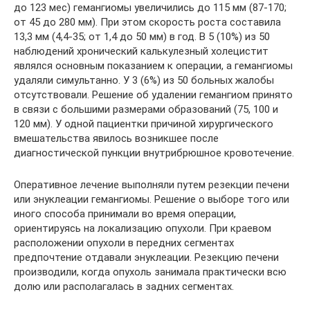
до 123 мес) гемангиомы увеличились до 115 мм (87-170;
от 45 до 280 мм). При этом скорость роста составила
13,3 мм (4,4-35; от 1,4 до 50 мм) в год. В 5 (10%) из 50
наблюдений хронический калькулезный холецистит
являлся основным показанием к операции, а гемангиомы
удаляли симультанно. У 3 (6%) из 50 больных жалобы
отсутствовали. Решение об удалении гемангиом принято
в связи с большими размерами образований (75, 100 и
120 мм). У одной пациентки причиной хирургического
вмешательства явилось возникшее после
диагностической пункции внутрибрюшное кровотечение.
Оперативное лечение выполняли путем резекции печени
или энуклеации гемангиомы. Решение о выборе того или
иного способа принимали во время операции,
ориентируясь на локализацию опухоли. При краевом
расположении опухоли в передних сегментах
предпочтение отдавали энуклеации. Резекцию печени
производили, когда опухоль занимала практически всю
долю или располагалась в задних сегментах.