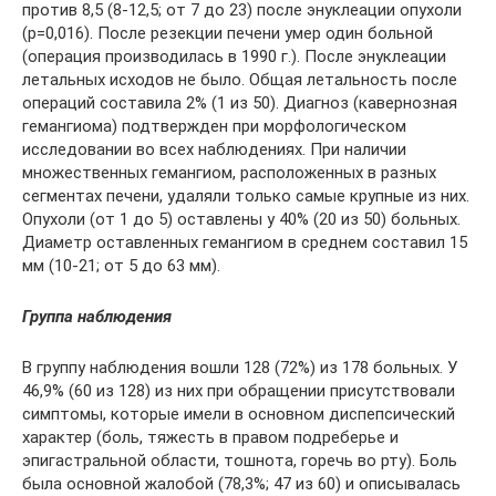
против 8,5 (8-12,5; от 7 до 23) после энуклеации опухоли
(p=0,016). После резекции печени умер один больной
(операция производилась в 1990 г.). После энуклеации
летальных исходов не было. Общая летальность после
операций составила 2% (1 из 50). Диагноз (кавернозная
гемангиома) подтвержден при морфологическом
исследовании во всех наблюдениях. При наличии
множественных гемангиом, расположенных в разных
сегментах печени, удаляли только самые крупные из них.
Опухоли (от 1 до 5) оставлены у 40% (20 из 50) больных.
Диаметр оставленных гемангиом в среднем составил 15
мм (10-21; от 5 до 63 мм).
Группа наблюдения
В группу наблюдения вошли 128 (72%) из 178 больных. У
46,9% (60 из 128) из них при обращении присутствовали
симптомы, которые имели в основном диспепсический
характер (боль, тяжесть в правом подреберье и
эпигастральной области, тошнота, горечь во рту). Боль
была основной жалобой (78,3%; 47 из 60) и описывалась