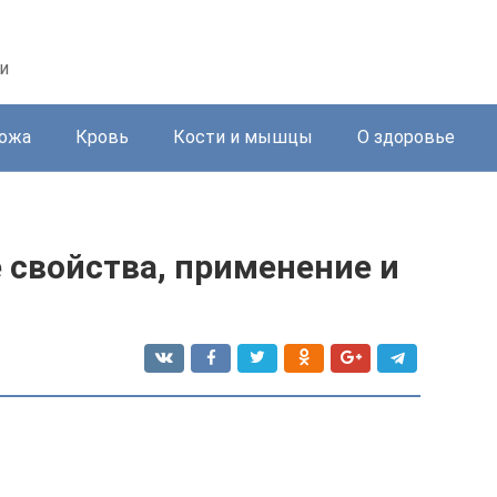
и
ожа
Кровь
Кости и мышцы
О здоровье
 свойства, применение и