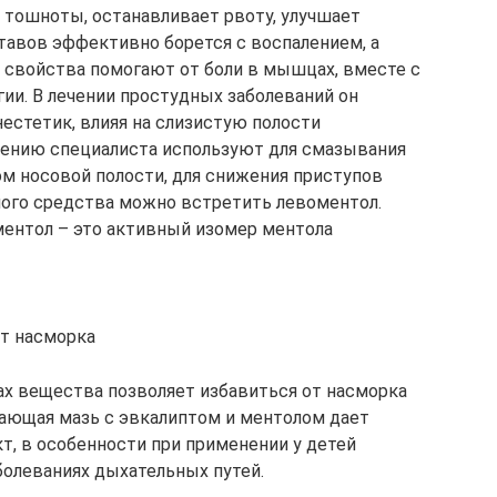
 тошноты, останавливает рвоту, улучшает
ставов эффективно борется с воспалением, а
 свойства помогают от боли в мышцах, вместе с
ии. В лечении простудных заболеваний он
естетик, влияя на слизистую полости
чению специалиста используют для смазывания
ом носовой полости, для снижения приступов
ного средства можно встретить левоментол.
оментол – это активный изомер ментола
от насморка
ах вещества позволяет избавиться от насморка
ающая мазь с эвкалиптом и ментолом дает
, в особенности при применении у детей
болеваниях дыхательных путей.