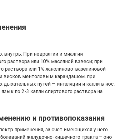
менения
, внутрь. При невралгии и миалгии
го раствора или 10% масляной взвеси; при
го раствора или 1% ланолиново-вазелиновой
жи висков ментоловым карандашом, при
 дыхательных путей — ингаляции и капли в нос,
 язык по 2-3 капли спиртового раствора на
именению и противопоказания
ектр применения, за счет имеющихся у него
заболеваний желудочно-кишечного тракта – оно