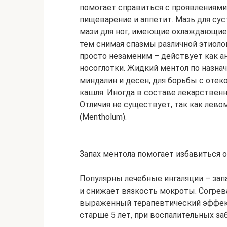
помогает справиться с проявлениями
пищеварение и аппетит. Мазь для су
мази для ног, имеющие охлаждающие
тем снимая спазмы различной этиолог
просто незаменим – действует как ан
носоглотки. Жидкий ментол по назна
миндалин и десен, для борьбы с отек
кашля. Иногда в составе лекарствен
Отличия не существует, так как лев
(Меnthоlum).
Запах ментола помогает избавиться 
Популярны лечебные ингаляции – зап
и снижает вязкость мокроты. Согрев
выраженный терапевтический эффект
старше 5 лет, при воспалительных за