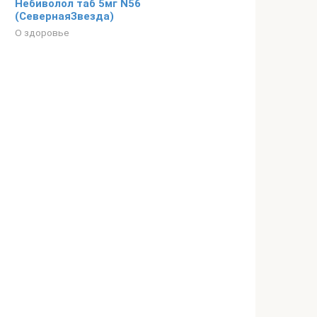
Небиволол таб 5мг N56
(СевернаяЗвезда)
О здоровье