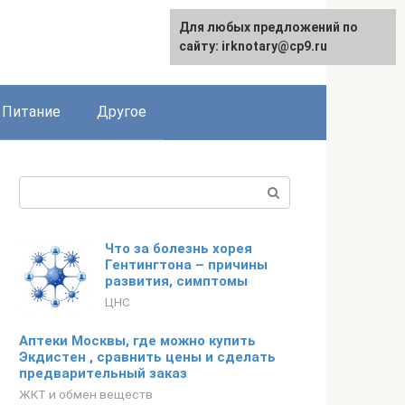
Для любых предложений по
сайту: irknotary@cp9.ru
Питание
Другое
Поиск:
Что за болезнь хорея
Гентингтона – причины
развития, симптомы
ЦНС
Аптеки Москвы, где можно купить
Экдистен , сравнить цены и сделать
предварительный заказ
ЖКТ и обмен веществ