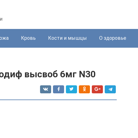
и
ожа
Кровь
Кости и мышцы
О здоровье
модиф высвоб 6мг N30