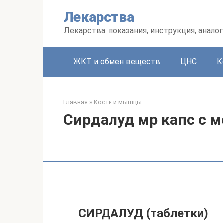
Перейти
Лекарства
к
контенту
Лекарства: показания, инструкция, аналог
ЖКТ и обмен веществ
ЦНС
К
Главная
»
Кости и мышцы
Сирдалуд мр капс с 
СИРДАЛУД (таблетки)