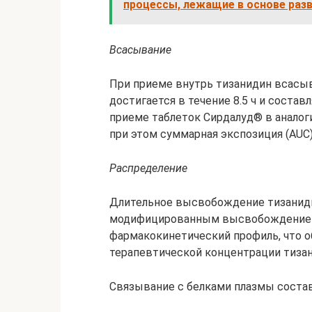
процессы, лежащие в основе раз
Всасывание
При приеме внутрь тизанидин всасыв
достигается в течение 8.5 ч и соста
приеме таблеток Сирдалуд® в аналоги
при этом суммарная экспозиция (AUC
Распределение
Длительное высвобождение тизаниди
модифицированным высвобождением
фармакокинетический профиль, что 
терапевтической концентрации тизани
Связывание с белками плазмы состав