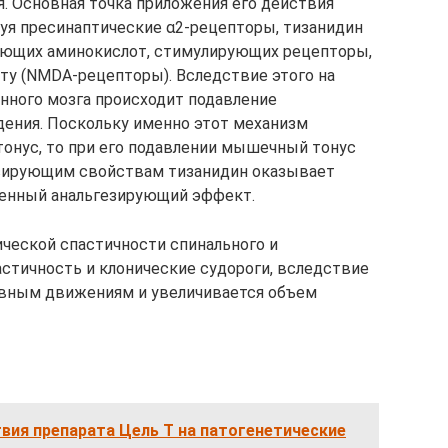
. Основная точка приложения его действия
руя пресинаптические α2-рецепторы, тизанидин
ющих аминокислот, стимулирующих рецепторы,
ту (NMDA-рецепторы). Вследствие этого на
нного мозга происходит подавление
ения. Поскольку именно этот механизм
онус, то при его подавлении мышечный тонус
ксирующим свойствам тизанидин оказывает
енный анальгезирующий эффект.
ческой спастичности спинального и
астичность и клонические судороги, вследствие
ивным движениям и увеличивается объем
вия препарата Цель Т на патогенетические