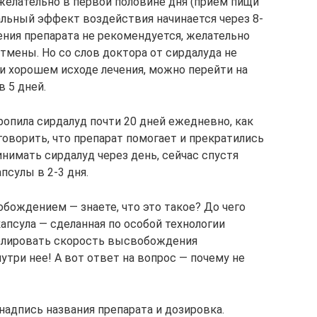
 желательно в первой половине дня (прием пищи
альный эффект воздействия начинается через 8-
ения препарата не рекомендуется, желательно
тмены. Но со слов доктора от сирдалуда не
и хорошем исходе лечения, можно перейти на
в 5 дней.
ропила сирдалуд почти 20 дней ежедневно, как
 говорить, что препарат помогает и прекратились
инимать сирдалуд через день, сейчас спустя
псулы в 2-3 дня.
ождением — знаете, что это такое? До чего
капсула — сделанная по особой технологии
олировать скорость высвобождения
утри нее! А вот ответ на вопрос — почему не
надпись названия препарата и дозировка.