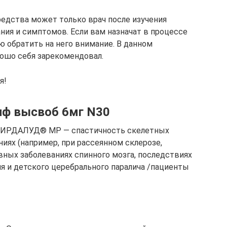
редства может только врач после изучения
ния и симптомов. Если вам назначат в процессе
ю обратить на него внимание. В данном
рошо себя зарекомендовал.
я!
иф высвоб 6мг N30
 СИРДАЛУД® МР — спастичность скелетных
иях (например, при рассеянном склерозе,
вных заболеваниях спинного мозга, последствиях
 и детского церебрального паралича /пациенты