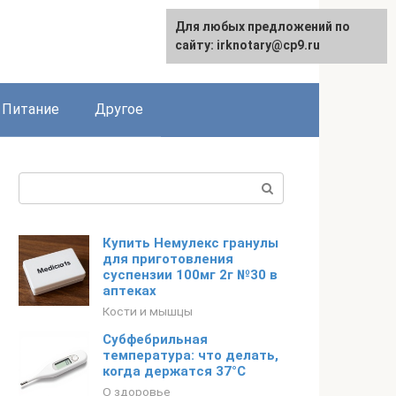
Для любых предложений по
сайту: irknotary@cp9.ru
Питание
Другое
Поиск:
Купить Немулекс гранулы
для приготовления
суспензии 100мг 2г №30 в
аптеках
Кости и мышцы
Субфебрильная
температура: что делать,
когда держатся 37°С
О здоровье