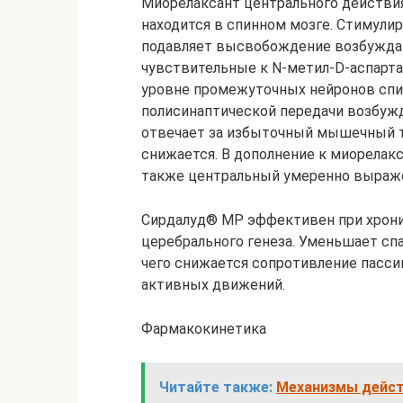
Миорелаксант центрального действия
находится в спинном мозге. Стимули
подавляет высвобождение возбужда
чувствительные к N-метил-D-аспарта
уровне промежуточных нейронов спи
полисинаптической передачи возбужд
отвечает за избыточный мышечный т
снижается. В дополнение к миорела
также центральный умеренно выраж
Сирдалуд® МР эффективен при хрони
церебрального генеза. Уменьшает сп
чего снижается сопротивление пасс
активных движений.
Фармакокинетика
Читайте также:
Механизмы дейст