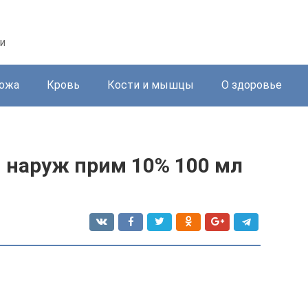
и
ожа
Кровь
Кости и мышцы
О здоровье
и наруж прим 10% 100 мл