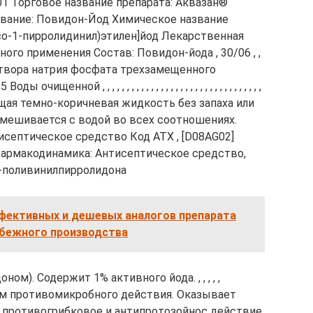
1 Торговое название препарата: Аквазан®
вание: Повидон-Йод Химическое название
о-1-пирролидинил)этилен]йод Лекарственная
ого применения Состав: Повидон-йода , 30/06 , ,
 , , , , , 105 г Раствора натрия фосфата трехзамещенного
 очищенной , , , , , , , , , , , , , , , , , , , , , , , , , , , , , , , , ,
азующая темно-коричневая жидкость без запаха или
мешивается с водой во всех соотношениях.
исептическое средство Код АТХ , [D08AG02]
акодинамика: Антисептическое средство,
д-поливинилпирролидона
фективных и дешевых аналогов препарата
убежного производства
ом). Содержит 1% активного йода. , , , , ,
м противомикробного действия. Оказывает
 противогрибковое и антипротозойнос действие.