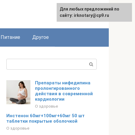
Для любых предложений по
сайту: irknotary@cp9.ru
Питание
Другое
Поиск:
Препараты нифедипина
пролонгированного
действия в современной
кардиологии
О здоровье
Инстенон 60мг+100мг+60мг 50 шт
таблетки покрытые оболочкой
О здоровье