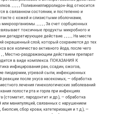
ов. , , , , , Поливинилпирролидон-йод относится
ся в связанном состоянии, и постепенно и
такте с кожей и слизистыми оболочками,
икроорганизмы. , , , , , За счет сорбционных
 связывает токсичные продукты микробного и
и дегидратирующее действие. , , , , , На месте
ий окрашенный слой, который сохраняется до тех
кса все количество активного йода, после чего
, , , , Местно-раздражающим действием препарат
ходится в виде комплекса. ПОКАЗАНИЯ К
ка инфицирования ран, ссадин, ожогов,
ние пиодермии, угревой сыпи, инфекционных
 реакции после укуса насекомых, — обработка
 местного лечения гинекологических заболеваний
кания полости рта и горла при инфекциях
а (стоматит, пародонтит и др.), — обработка
й или манипуляций, связанных с нарушением
биопсия, сбор крови, катетеризация и т.д.), —