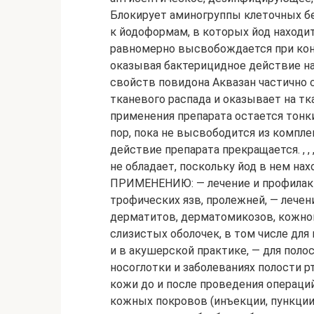
Блокирует аминогруппы клеточных белк
к йодоформам, в которых йод находит
равномерно высвобождается при кон
оказывая бактерицидное действие на м
свойств повидона Аквазан частично
тканевого распада и оказывает на ткан
применения препарата остается тонк
пор, пока не высвободится из компле
действие препарата прекращается. , 
не обладает, поскольку йод в нем на
ПРИМЕНЕНИЮ: — лечение и профилакти
трофических язв, пролежней, — лече
дерматитов, дерматомикозов, кожной
слизистых оболочек, в том числе для
и в акушерской практике, — для полос
носоглотки и заболеваниях полости рт
кожи до и после проведения операци
кожных покровов (инъекции, пункции, 