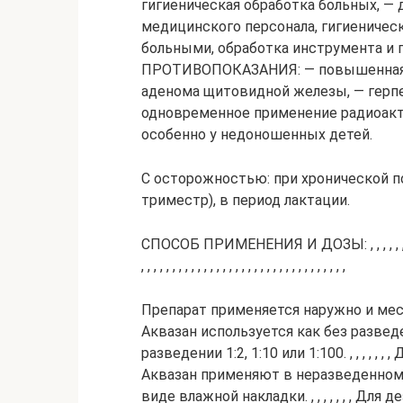
гигиеническая обработка больных, — 
медицинского персонала, гигиеничес
больными, обработка инструмента и 
ПРОТИВОПОКАЗАНИЯ: — повышенная чу
аденома щитовидной железы, — гер
одновременное применение радиоакт
особенно у недоношенных детей.
С осторожностью: при хронической по
триместр), в период лактации.
СПОСОБ ПРИМЕНЕНИЯ И ДОЗЫ: , , , , , , , , , , , , , , , , , , 
, , , , , , , , , , , , , , , , , , , , , , , , , , , , , , , , ,
Препарат применяется наружно и мес
Аквазан используется как без развед
разведении 1:2, 1:10 или 1:100. , , , , ,
Аквазан применяют в неразведенном
виде влажной накладки. , , , , , , , 