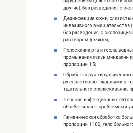
нарушением целостности кожно
другие): без разведения, с эк
Дезинфекция кожи, слизистых
инвазивного вмешательства (
без разведения, с экспозици
раствором дважды;
Полоскание рта и горла: водный
промывания лакун миндалин п
пропорции 1:5;
Обработка рук хирургического 
руку растирают ладонями в теч
тщательного ополаскивания, 
Лечение инфекционных патолог
обрабатывают проблемный уча
Гигиеническая обработка боль
пропорции 1:100, тело больно