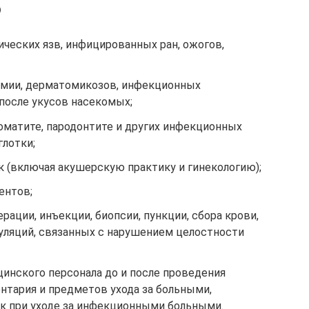
ю
ческих язв, инфицированных ран, ожогов,
рмии, дерматомикозов, инфекционных
после укусов насекомых;
томатите, пародонтите и других инфекционных
глотки;
к (включая акушерскую практику и гинекологию);
ентов;
рации, инъекции, биопсии, пункции, сбора крови,
пуляций, связанных с нарушением целостности
цинского персонала до и после проведения
нтария и предметов ухода за больными,
ук при уходе за инфекционными больными.