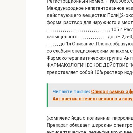
Регистрационный номер: Р N003063/0
Международное непатентованное наз
действующего вещества: Поли[(2-окс
форма: раствор для наружного и местн
, , , , , , , , , , , , , , , , , , , , , , , , , ,
насыщенного , , , , , , , , , , , , , , до рН 2,5-3,5 Воды
, , , , , , до 1л Описание: Пленкообр
со слабым специфическим запахом, с
Фармакотерапевтическая группа: Ант
ФАРМАКОЛОГИЧЕСКОЕ ДЕЙСТВИЕ Фарм
представляет собой 10% раствор йо
Читайте также:
Список самых эф
Актовегин отечественного и зар
(комплекс йода с поливинил-пирролидон
Препарат обладает широким спектро
антисептическое, дезинфицирующее,