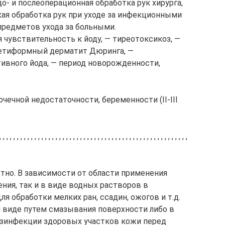
до- и послеоперационная обработка рук хирурга,
кая обработка рук при уходе за инфекционными
предметов ухода за больными.
вствительность к йоду, — тиреотоксикоз, —
петиформный дерматит Дюринга, —
ивного йода, — период новорожденности,
чечной недостаточности, беременности (II-III
, , , , , , , , , , , , , , , , , , , , , , , , , , , , , , , , , , , , , , , , ,
тно. В зависимости от области применения
ения, так и в виде водных растворов в
 , , Для обработки мелких ран, ссадин, ожогов и т.д.
 виде путем смазывания поверхности либо в
Для дезинфекции здоровых участков кожи перед