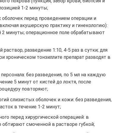
го покрова (пункция, забор крови, биопсия и
спозицией 1-2 минуты;
 оболочек перед проведением операции и
включая акушерскую практику и гинекологию):
ей 2 минуты; операционное поле обрабатывают
 раствор, разведение 1:10, 4-5 раз в сутки; для
ри хроническом тонзиллите препарат разводят в
персонала: без разведения, по 5 мл на каждую
ение 5 минут от кистей до локтя, после
процедуру повторяют;
ий слизистых оболочек и кожи: без разведения,
сток в течение 1-2 минут;
ного перед хирургической операцией: в
го обтирают смоченной в растворе губкой;