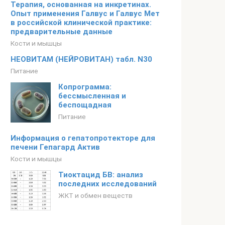
Терапия, основанная на инкретинах.
Опыт применения Галвус и Галвус Мет
в российской клинической практике:
предварительные данные
Кости и мышцы
НЕОВИТАМ (НЕЙРОВИТАН) табл. N30
Питание
Копрограмма:
бессмысленная и
беспощадная
Питание
Информация о гепатопротекторе для
печени Гепагард Актив
Кости и мышцы
Тиоктацид БВ: анализ
последних исследований
ЖКТ и обмен веществ