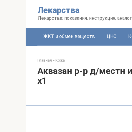
Перейти
Лекарства
к
контенту
Лекарства: показания, инструкция, аналог
ЖКТ и обмен веществ
ЦНС
К
Главная
»
Кожа
Аквазан р-р д/местн 
x1