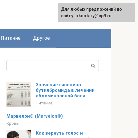
Для любых предложений по
сайту: irknotary@cp9.ru
Питание
Другое
Поиск:
Значение гиосцина
бутилбромида в лечении
абдоминальной боли
Питание
Марвелон® (Marvelon®)
Кровь
Как вернуть голос и