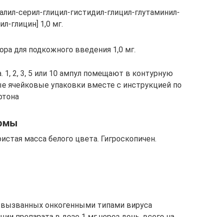
алил-серил-глицил-гистидил-глицил-глутаминил-
л-глицин] 1,0 мг.
ра для подкожного введения 1,0 мг.
. 1, 2, 3, 5 или 10 ампул помещают в контурную
ные ячейковые упаковки вместе с инструкцией по
ртона
ормы
стая масса белого цвета. Гигроскопичен.
, вызванных онкогенными типами вируса
ии препарата в дозе 1 мг через день, всего на