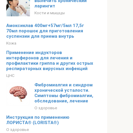
вылечить хронический
ларингит
Кости и мышцы
Амоксиклав 400мг+57мг/5мл 17,5г
70мл порошок для приготовления
суспензии для приема внутрь
Кожа
Применение индукторов
интерферонов для лечения и
профилактики гриппа и других острых
респираторных вирусных инфекций
ЦНС
Фибромиалгия и синдром
хронической усталости.
Симптомы фибромиалгии,
обследование, лечение
О здоровье
Инструкция по применению
ЛОРИСТА® (LORISTA®)
О здоровье