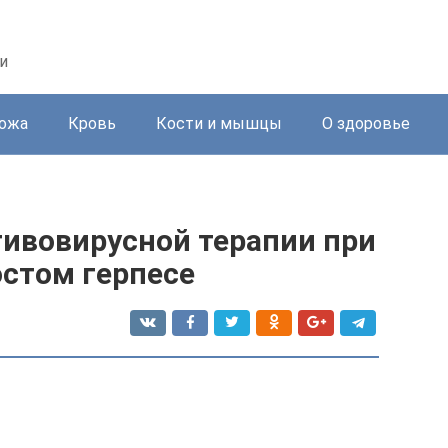
и
ожа
Кровь
Кости и мышцы
О здоровье
тивовирусной терапии при
стом герпесе