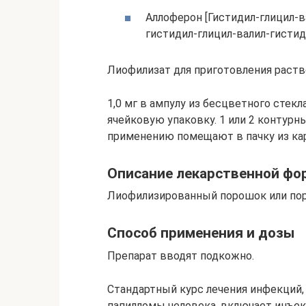
Аллоферон [Гистидил-глицил-в
гистидил-глицил-валил-гистиди
Лиофилизат для приготовления раство
1,0 мг в ампулу из бесцветного стекла
ячейковую упаковку. 1 или 2 контур
применению помещают в пачку из ка
Описание лекарственной ф
Лиофилизированный порошок или пори
Способ применения и дозы
Препарат вводят подкожно.
Стандартный курс лечения инфекций
папилломы человека, включает инъекц