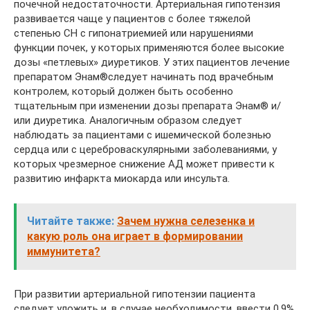
почечной недостаточности. Артериальная гипотензия
развивается чаще у пациентов с более тяжелой
степенью СН с гипонатриемией или нарушениями
функции почек, у которых применяются более высокие
дозы «петлевых» диуретиков. У этих пациентов лечение
препаратом Энам®следует начинать под врачебным
контролем, который должен быть особенно
тщательным при изменении дозы препарата Энам® и/
или диуретика. Аналогичным образом следует
наблюдать за пациентами с ишемической болезнью
сердца или с цереброваскулярными заболеваниями, у
которых чрезмерное снижение АД может привести к
развитию инфаркта миокарда или инсульта.
Читайте также:
Зачем нужна селезенка и
какую роль она играет в формировании
иммунитета?
При развитии артериальной гипотензии пациента
следует уложить и, в случае необходимости, ввести 0,9%