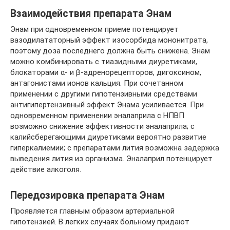
Взаимодействия препарата Энам
Энам при одновременном приеме потенцирует
вазодилататорный эффект изосорбида мононитрата,
поэтому доза последнего должна быть снижена. Энам
можно комбинировать с тиазидными диуретиками,
блокаторами α- и β-адренорецепторов, дигоксином,
антагонистами ионов кальция. При сочетанном
применении с другими гипотензивными средствами
антигипертензивный эффект Энама усиливается. При
одновременном применении эналаприла с НПВП
возможно снижение эффективности эналаприла; с
калийсберегающими диуретиками вероятно развитие
гиперкалиемии; с препаратами лития возможна задержка
выведения лития из организма. Эналаприл потенцирует
действие алкоголя.
Передозировка препарата Энам
Проявляется главным образом артериальной
гипотензией. В легких случаях больному придают