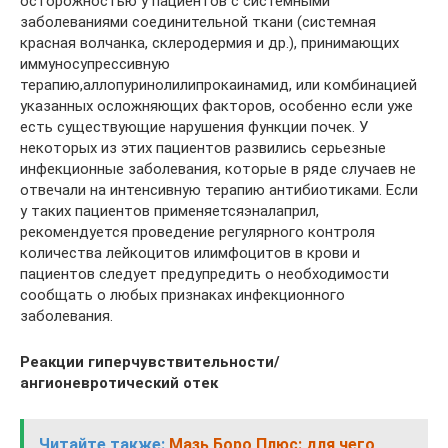
осторожностью у пациентов с системными
заболеваниями соединительной ткани (системная
красная волчанка, склеродермия и др.), принимающих
иммуносупрессивную
терапию,аллопуринолилипрокаинамид, или комбинацией
указанных осложняющих факторов, особенно если уже
есть существующие нарушения функции почек. У
некоторых из этих пациентов развились серьезные
инфекционные заболевания, которые в ряде случаев не
отвечали на интенсивную терапию антибиотиками. Если
у таких пациентов применяетсяэналаприл,
рекомендуется проведение регулярного контроля
количества лейкоцитов илимфоцитов в крови и
пациентов следует предупредить о необходимости
сообщать о любых признаках инфекционного
заболевания.
Реакции гиперчувствительности/
ангионевротический отек
Читайте также:
Мазь Боро Плюс: для чего