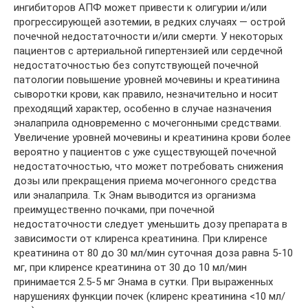
ингибиторов АПФ может привести к олигурии и/или
прогрессирующей азотемии, в редких случаях — острой
почечной недостаточности и/или смерти. У некоторых
пациентов с артериальной гипертензией или сердечной
недостаточностью без сопутствующей почечной
патологии повышение уровней мочевины и креатинина
сыворотки крови, как правило, незначительно и носит
преходящий характер, особенно в случае назначения
эналаприла одновременно с мочегонными средствами.
Увеличение уровней мочевины и креатинина крови более
вероятно у пациентов с уже существующей почечной
недостаточностью, что может потребовать снижения
дозы или прекращения приема мочегонного средства
или эналаприла. Т.к Энам выводится из организма
преимущественно почками, при почечной
недостаточности следует уменьшить дозу препарата в
зависимости от клиренса креатинина. При клиренсе
креатинина от 80 до 30 мл/мин суточная доза равна 5-10
мг, при клиренсе креатинина от 30 до 10 мл/мин
принимается 2.5-5 мг Энама в сутки. При выраженных
нарушениях функции почек (клиренс креатинина <10 мл/