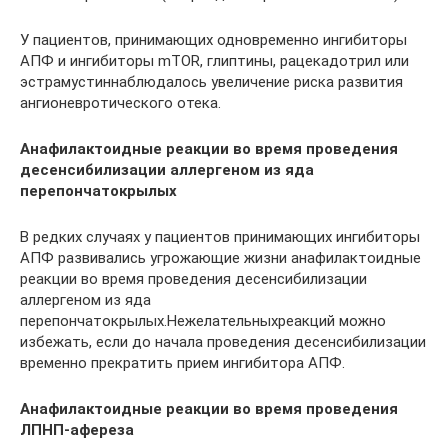
У пациентов, принимающих одновременно ингибиторы
АПФ и ингибиторы mTOR, глиптины, рацекадотрил или
эстрамустиннаблюдалось увеличение риска развития
ангионевротического отека.
Анафилактоидные реакции во время проведения
десенсибилизации аллергеном из яда
перепончатокрылых
В редких случаях у пациентов принимающих ингибиторы
АПФ развивались угрожающие жизни анафилактоидные
реакции во время проведения десенсибилизации
аллергеном из яда
перепончатокрылых.Нежелательныхреакций можно
избежать, если до начала проведения десенсибилизации
временно прекратить прием ингибитора АПФ.
Анафилактоидные реакции во время проведения
ЛПНП-афереза