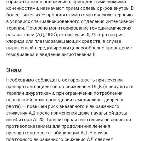
горизонтальное положение с приподнятыми нижними
конечностями, назначают прием солевых р-ров внутрь. В
более тяжелых — проводят симптоматическую терапию
в условиях специализированного отделения интенсивной
терапии. Показано мониторирование гемодинамических
показателей (АД, ЧСС), в/в инфузия 0,9% р-ра натрия
хлорида или плазмозамещающих средств, в случае
выраженной передозировки целесообразно проведение
гемодиализа и введение ангиотензина II.
Энам
Необходимо соблюдать осторожность при лечении
препаратом пациентов со сниженным ОЦК (в результате
терапии диуретиками, при ограничении потребления
поваренной соли, проведении гемодиализа, диарее и
рвоте) — повышен риск внезапного и выраженного
снижения АД после применения даже начальной дозы
ингибитора АПФ. Транзиторная гипотензия не является
противопоказанием для продолжения лечения
препаратом после стабилизации АД. В случае
повторного выраженного снижения АД следует