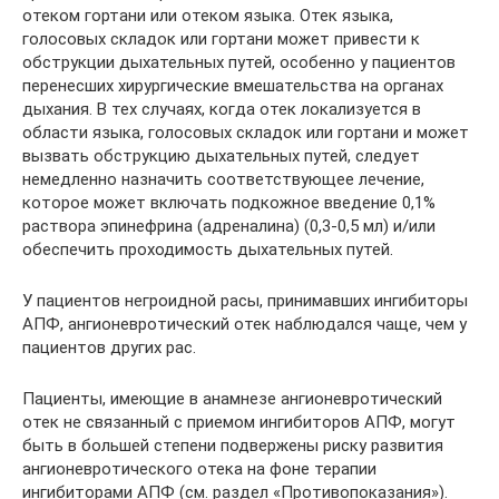
отеком гортани или отеком языка. Отек языка,
голосовых складок или гортани может привести к
обструкции дыхательных путей, особенно у пациентов
перенесших хирургические вмешательства на органах
дыхания. В тех случаях, когда отек локализуется в
области языка, голосовых складок или гортани и может
вызвать обструкцию дыхательных путей, следует
немедленно назначить соответствующее лечение,
которое может включать подкожное введение 0,1%
раствора эпинефрина (адреналина) (0,3-0,5 мл) и/или
обеспечить проходимость дыхательных путей.
У пациентов негроидной расы, принимавших ингибиторы
АПФ, ангионевротический отек наблюдался чаще, чем у
пациентов других рас.
Пациенты, имеющие в анамнезе ангионевротический
отек не связанный с приемом ингибиторов АПФ, могут
быть в большей степени подвержены риску развития
ангионевротического отека на фоне терапии
ингибиторами АПФ (см. раздел «Противопоказания»).