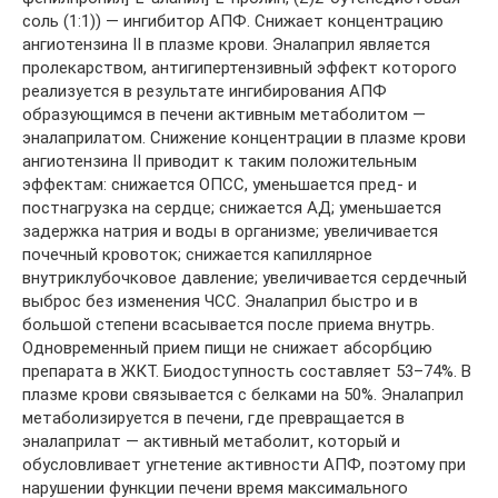
соль (1:1)) — ингибитор АПФ. Снижает концентрацию
ангиотензина II в плазме крови. Эналаприл является
пролекарством, антигипертензивный эффект которого
реализуется в результате ингибирования АПФ
образующимся в печени активным метаболитом —
эналаприлатом. Снижение концентрации в плазме крови
ангиотензина II приводит к таким положительным
эффектам: снижается ОПСС, уменьшается пред- и
постнагрузка на сердце; снижается АД; уменьшается
задержка натрия и воды в организме; увеличивается
почечный кровоток; снижается капиллярное
внутриклубочковое давление; увеличивается сердечный
выброс без изменения ЧСС. Эналаприл быстро и в
большой степени всасывается после приема внутрь.
Одновременный прием пищи не снижает абсорбцию
препарата в ЖКТ. Биодоступность составляет 53–74%. В
плазме крови связывается с белками на 50%. Эналаприл
метаболизируется в печени, где превращается в
эналаприлат — активный метаболит, который и
обусловливает угнетение активности АПФ, поэтому при
нарушении функции печени время максимального