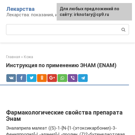
Перейти
Лекарства
Для любых предложений по
к
Лекарства: показания, инструкция, аналоги
сайту: irknotary@cp9.ru
контенту
Поиск:
Главная
»
Кожа
Инструкция по применению ЭНАМ (ENAM)
Фармакологические свойства препарата
Энам
Эналаприла малеат ((S)-1-[N-[1-(этоксикарбонил)-3-
фенилпропил]-L-аланил]-L-пролин, (Z)2-бутенедиотовая