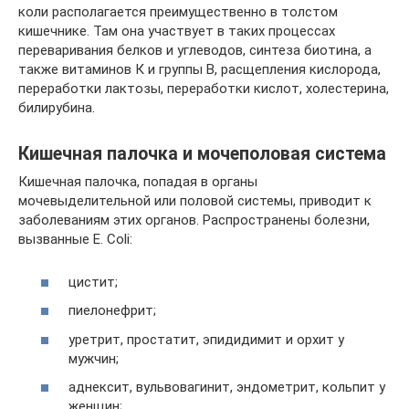
коли располагается преимущественно в толстом
кишечнике. Там она участвует в таких процессах
переваривания белков и углеводов, синтеза биотина, а
также витаминов К и группы В, расщепления кислорода,
переработки лактозы, переработки кислот, холестерина,
билирубина.
Кишечная палочка и мочеполовая система
Кишечная палочка, попадая в органы
мочевыделительной или половой системы, приводит к
заболеваниям этих органов. Распространены болезни,
вызванные E. Coli:
цистит;
пиелонефрит;
уретрит, простатит, эпидидимит и орхит у
мужчин;
аднексит, вульвовагинит, эндометрит, кольпит у
женщин;