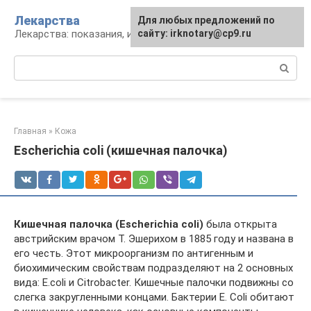
Перейти
Лекарства
Для любых предложений по
к
Лекарства: показания, инструкция, аналоги
сайту: irknotary@cp9.ru
контенту
Поиск:
Главная
»
Кожа
Escherichia coli (кишечная палочка)
Кишечная палочка (Escherichia coli)
была открыта
австрийским врачом Т. Эшерихом в 1885 году и названа в
его честь. Этот микроорганизм по антигенным и
биохимическим свойствам подразделяют на 2 основных
вида: E.coli и Сitrobacter. Кишечные палочки подвижны со
слегка закругленными концами. Бактерии E. Coli обитают