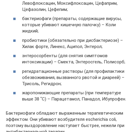
Левофлоксацин, Моксифлоксацин, Цефаприм,
Цефазолин, Цефепим;
бактериофаги (препараты, содержащие вирусы,
которые убивают кишечную палочку) – Коли
жидкий;
пробиотики (обязательно при дисбактериозе) –
Хилак форте, Линекс, Аципол, Энтерол;
энтеросорбенты (для снятия симптомов
интоксикации) – Смекта, Энтеросгель, Полисорб;
регидратационные растворы (для профилактики
обезвоживания, вызванного рвотой и диареей) –
Трисоль, Регидрон;
жаропонижающие препараты (при температуре
выше 38 ˚С) – Парацетамол, Панадол, Ибупрофен.
Бактериофаги обладают выраженным терапевтическим
эффектом. Они убивают возбудителя escherichia coli,
поэтому выздоровление наступает быстрее, нежели при
антибактериальной терапии.