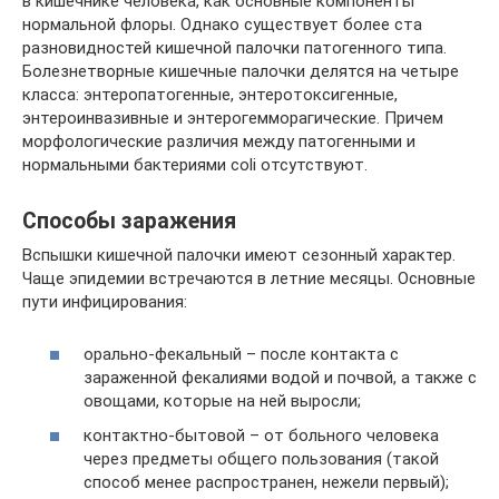
в кишечнике человека, как основные компоненты
нормальной флоры. Однако существует более ста
разновидностей кишечной палочки патогенного типа.
Болезнетворные кишечные палочки делятся на четыре
класса: энтеропатогенные, энтеротоксигенные,
энтероинвазивные и энтерогемморагические. Причем
морфологические различия между патогенными и
нормальными бактериями coli отсутствуют.
Способы заражения
Вспышки кишечной палочки имеют сезонный характер.
Чаще эпидемии встречаются в летние месяцы. Основные
пути инфицирования:
орально-фекальный – после контакта с
зараженной фекалиями водой и почвой, а также с
овощами, которые на ней выросли;
контактно-бытовой – от больного человека
через предметы общего пользования (такой
способ менее распространен, нежели первый);