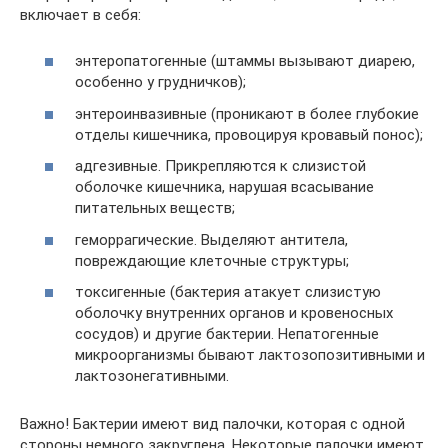
включает в себя:
энтеропатогенные (штаммы вызывают диарею,
особенно у грудничков);
энтероинвазивные (проникают в более глубокие
отделы кишечника, провоцируя кровавый понос);
адгезивные. Прикрепляются к слизистой
оболочке кишечника, нарушая всасывание
питательных веществ;
геморрагические. Выделяют антитела,
повреждающие клеточные структуры;
токсигенные (бактерия атакует слизистую
оболочку внутренних органов и кровеносных
сосудов) и другие бактерии. Непатогенные
микроорганизмы бывают лактозопозитивными и
лактозонегативными.
Важно! Бактерии имеют вид палочки, которая с одной
стороны немного закруглена. Некоторые палочки имеют