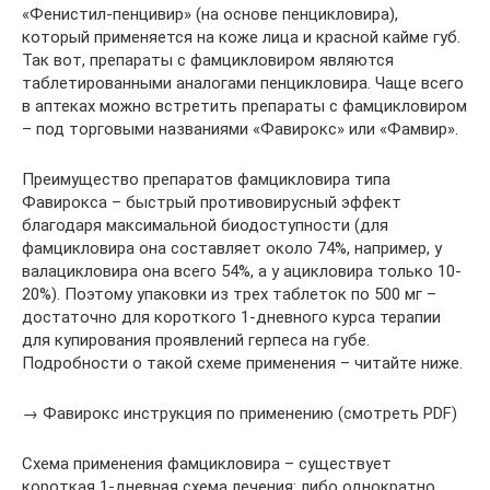
«Фенистил-пенцивир» (на основе пенцикловира),
который применяется на коже лица и красной кайме губ.
Так вот, препараты с фамцикловиром являются
таблетированными аналогами пенцикловира. Чаще всего
в аптеках можно встретить препараты с фамцикловиром
– под торговыми названиями «Фавирокс» или «Фамвир».
Преимущество препаратов фамцикловира типа
Фавирокса – быстрый противовирусный эффект
благодаря максимальной биодоступности (для
фамцикловира она составляет около 74%, например, у
валацикловира она всего 54%, а у ацикловира только 10-
20%). Поэтому упаковки из трех таблеток по 500 мг –
достаточно для короткого 1-дневного курса терапии
для купирования проявлений герпеса на губе.
Подробности о такой схеме применения – читайте ниже.
→ Фавирокс инструкция по применению (смотреть PDF)
Схема применения фамцикловира – существует
короткая 1-дневная схема лечения: либо однократно