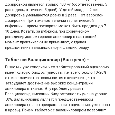
дозировкой является только 400 мг (соответственно, 5
раз в день, в течение 5 дней). У детей младше 2 лет
дозировка уменьшается ровно в 2 раза – от взрослой
дозировки. При тяжелом течении герпетической
инфекции – прием препарата может быть продлен до 7-
10 дней. Кстати, за рубежом, при хроническом
рецидивирующем герпесе ацикловир в настоящий
момент практически не применяют, отдавая
предпочтение валацикловиру и фамцикловиру.
Таблетки Валацикловир (Валтрекс) –
Выше мы уже говорили, что таблетированный ацикловир
имеет слабую биодоступность, т.е. всего около 10-20%
от его количества всасывается в кишечнике, что
затрудняет достижение высоких концентраций
ацикловира в тканях. Эту проблему решает
Валацикловир, имеющий биодоступность уже на уровне
50%. Валацикловир является предшественником
ацикловира (т.е. он превращается в ацикловир, уже попав
в кровь). Прием таблеток с валацикловиром позволяет