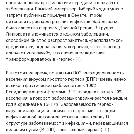
организованной профилактики передачи «ползучего»
заболевания. Римский император Тиберий издал указ о
запрете публичных поцелуев в Сенате, чтобы
остановить распространение инфекции. Заболевание
было известно и врачам Древней Греции. В трудах
Гиппократа упоминается о кожном заболевании,
способном быстро распространяться, «расползаться»
среди людей, под названием «герпейн», что в переводе
означает «ползучий»; это слово впоследствии
трансформировалось в «герпес» [1].
В настоящие время, по данным ВОЗ, инфицированность
населения вирусом простого герпеса (ВПГ) чрезвычайно
велика и фактически приближается к 100%.
Рецидивирующими формами ВПГ страдают около 20%
населения, а прирост заболевших увеличивается каждый
год в среднем на 15–17%. Заболеваемость герпес-
вирусной инфекцией занимает второе место среди
инфекционной патологии, уступая лишь гриппу. В
структуре заболеваемости инфекциями, передающимися
половым путем (ИППП), генитальный герпес (ГГ)