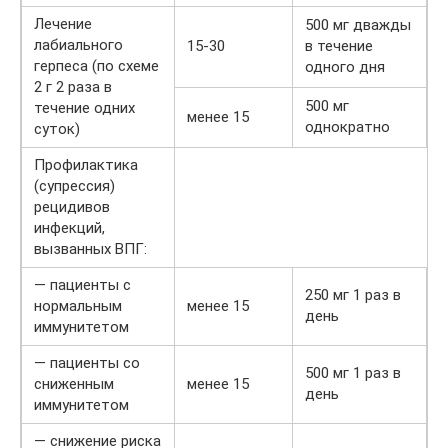
Лечение
500 мг дважды
лабиального
15-30
в течение
герпеса (по схеме
одного дня
2 г 2 раза в
500 мг
течение одних
менее 15
однократно
суток)
Профилактика
(супрессия)
рецидивов
инфекций,
вызванных ВПГ:
— пациенты с
250 мг 1 раз в
нормальным
менее 15
день
иммунитетом
— пациенты со
500 мг 1 раз в
сниженным
менее 15
день
иммунитетом
— снижение риска