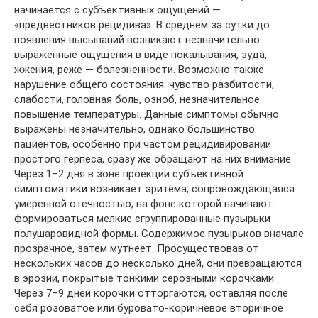
начинается с субъективных ощущений —
«предвестников рецидива». В среднем за сутки до
появления высыпаний возникают незначительно
выраженные ощущения в виде покалывания, зуда,
жжения, реже — болезненности. Возможно также
нарушение общего состояния: чувство разбитости,
слабости, головная боль, озноб, незначительное
повышение температуры. Данные симптомы обычно
выражены незначительно, однако большинство
пациентов, особенно при частом рецидивировании
простого герпеса, сразу же обращают на них внимание.
Через 1–2 дня в зоне проекции субъективной
симптоматики возникает эритема, сопровождающаяся
умеренной отечностью, на фоне которой начинают
формироваться мелкие сгруппированные пузырьки
полушаровидной формы. Содержимое пузырьков вначале
прозрачное, затем мутнеет. Просуществовав от
нескольких часов до несколько дней, они превращаются
в эрозии, покрытые тонкими серозными корочками.
Через 7–9 дней корочки отторгаются, оставляя после
себя розоватое или буровато-коричневое вторичное