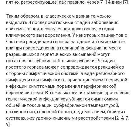
пятно, регрессирующее, как правило, через 7–14 дней [7].
Таким образом, в классическом варианте можно
выделить 4 последовательные стадии заболевания:
эритематозная, везикулезная, крустозная, стадия
клинического выздоровления. У некоторых пациентов с
частыми рецидивами герпеса на одном и том же месте
или при присоединении вторичной инфекции на месте
разрешившихся герпетических высыпаний могут
остаться неглубокие небольшие рубчики. Рецидив
простого герпеса может сопровождается реакцией со
стороны лимфатической системы в виде регионарного
лимфаденита и лимфангита, присоединением вторичной
инфекции, симптомами поражения периферической
нервной системы. В тяжелых случаях кожные проявления
герпетической инфекции усугубляются симптомами
общей интоксикации: субфебрильной температурой,
потливостью, головной болью, недомоганием, болями в
суставах, желудочно-кишечными расстройствами [2, 4, 7,
9].