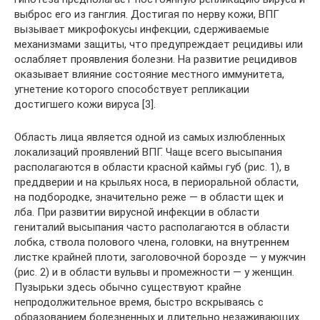
выброс его из ганглия. Достигая по нерву кожи, ВПГ
вызывает микрофокусы инфекции, сдерживаемые
механизмами защиты, что предупреждает рецидивы или
ослабляет проявления болезни. На развитие рецидивов
оказывает влияние состояние местного иммунитета,
угнетение которого способствует репликации
достигшего кожи вируса [3].
Область лица является одной из самых излюбленных
локализаций проявлений ВПГ. Чаще всего высыпания
располагаются в области красной каймы губ (рис. 1), в
преддверии и на крыльях носа, в периоральной области,
на подбородке, значительно реже — в области щек и
лба. При развитии вирусной инфекции в области
гениталий высыпания часто располагаются в области
лобка, ствола полового члена, головки, на внутреннем
листке крайней плоти, заголовочной борозде — у мужчин
(рис. 2) и в области вульвы и промежности — у женщин.
Пузырьки здесь обычно существуют крайне
непродолжительное время, быстро вскрываясь с
образованием болезненных и длительно незаживающих