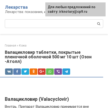
Перейти
Лекарства
Для любых предложений по
к
Лекарства: показания, инструкция, аналоги
сайту: irknotary@cp9.ru
контенту
Поиск:
Главная
»
Кожа
Валацикловир таблетки, покрытые
пленочной оболочкой 500 мг 10 шт (Озон
-Атолл)
Валацикловир (Valacyclovir)
Внутрь. Препарат Валацикловир принимается вне