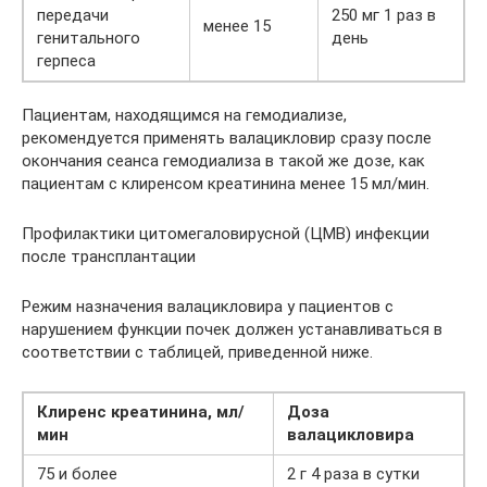
передачи
250 мг 1 раз в
менее 15
генитального
день
герпеса
Пациентам, находящимся на гемодиализе,
рекомендуется применять валацикловир сразу после
окончания сеанса гемодиализа в такой же дозе, как
пациентам с клиренсом креатинина менее 15 мл/мин.
Профилактики цитомегаловирусной (ЦМВ) инфекции
после трансплантации
Режим назначения валацикловира у пациентов с
нарушением функции почек должен устанавливаться в
соответствии с таблицей, приведенной ниже.
Клиренс креатинина, мл/
Доза
мин
валацикловира
75 и более
2 г 4 раза в сутки