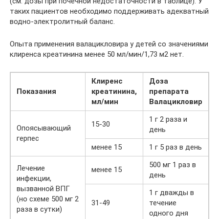
(см. дозы при почечной недостаточности в таблице). У
таких пациентов необходимо поддерживать адекватный
водно-электролитный баланс.
Опыта применения валацикловира у детей со значениями
клиренса креатинина менее 50 мл/мин/1,73 м2 нет.
Клиренс
Доза
Показания
креатинина,
препарата
мл/мин
Валацикловир
1 г 2 раза и
15-30
Опоясывающий
день
герпес
менее 15
1 г 5 раз в день
500 мг 1 раз в
Лечение
менее 15
день
инфекции,
вызванной ВПГ
1 г дважды в
(но схеме 500 мг 2
31-49
течение
раза в сутки)
одного дня