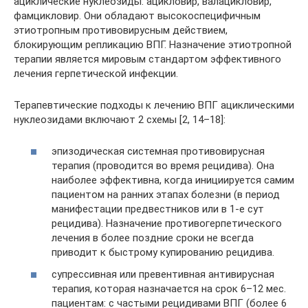
ациклические нуклеозиды: ацикловир, валацикловир,
фамцикловир. Они обладают высокоспецифичным
этиотропным противовирусным действием,
блокирующим репликацию ВПГ. Назначение этиотропной
терапии является мировым стандартом эффективного
лечения герпетической инфекции.
Терапевтические подходы к лечению ВПГ ациклическими
нуклеозидами включают 2 схемы [2, 14–18]:
эпизодическая системная противовирусная
терапия (проводится во время рецидива). Она
наиболее эффективна, когда инициируется самим
пациентом на ранних этапах болезни (в период
манифестации предвестников или в 1-е сут
рецидива). Назначение противогерпетического
лечения в более поздние сроки не всегда
приводит к быстрому купированию рецидива.
супрессивная или превентивная антивирусная
терапия, которая назначается на срок 6–12 мес.
пациентам: с частыми рецидивами ВПГ (более 6