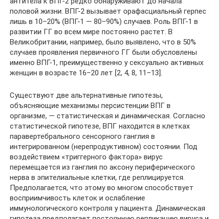
антитела к ВПГ-2 редко обнаруживают до начала
половой жизни. ВПГ-2 вызывает орафасциальный герпес
лишь в 10–20% (ВПГ-1 — 80–90%) случаев. Роль ВПГ-1 в
развитии ГГ во всем мире постоянно растет. В
Великобритании, например, было выявлено, что в 50%
случаев проявления первичного ГГ были обусловлены
именно ВПГ-1, преимущественно у сексуально активных
женщин в возрасте 16–20 лет [2, 4, 8, 11–13].
Существуют две альтернативные гипотезы,
объясняющие механизмы персистенции ВПГ в
организме, — статистическая и динамическая. Согласно
статистической гипотезе, ВПГ находится в клетках
паравертебрального сенсорного ганглия в
интегрированном (нерепродуктивном) состоянии. Под
воздействием «триггерного фактора» вирус
перемещается из ганглия по аксону периферического
нерва в эпителиальные клетки, где реплицируется.
Предполагается, что этому во многом способствует
восприимчивость клеток и ослабление
иммунологического контроля у пациента. Динамическая
гипотеза предполагает постоянную репликацию вируса и