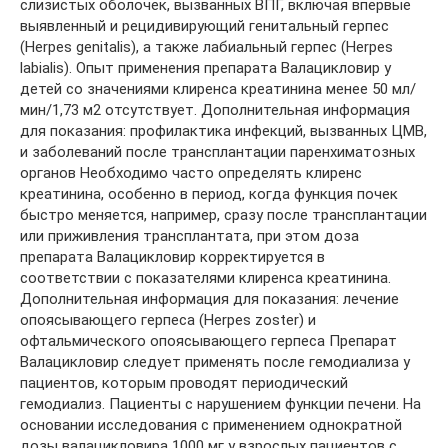
слизистых оболочек, вызванных ВПГ, включая впервые
выявленный и рецидивирующий генитальный герпес
(Herpes genitalis), а также лабиальный герпес (Herpes
labialis). Опыт применения препарата Валацикловир у
детей со значениями клиренса креатинина менее 50 мл/
мин/1,73 м2 отсутствует. Дополнительная информация
для показания: профилактика инфекций, вызванных ЦМВ,
и заболеваний после трансплантации паренхиматозных
органов Необходимо часто определять клиренс
креатинина, особенно в период, когда функция почек
быстро меняется, например, сразу после трансплантации
или приживления трансплантата, при этом доза
препарата Валацикловир корректируется в
соответствии с показателями клиренса креатинина.
Дополнительная информация для показания: лечение
опоясывающего герпеса (Herpes zoster) и
офтальмического опоясывающего герпеса Препарат
Валацикловир следует применять после гемодиализа у
пациентов, которым проводят периодический
гемодиализ. Пациенты с нарушением функции печени. На
основании исследования с применением однократной
дозы валацикловира 1000 мг у взрослых пациентов с