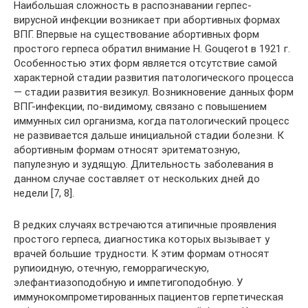
Наибольшая сложность в распознавании герпес-
вирусной инфекции возникает при абортивных формах
ВПГ. Впервые на существование абортивных форм
простого герпеса обратил внимание H. Gouqerot в 1921 г.
Особенностью этих форм является отсутствие самой
характерной стадии развития патологического процесса
— стадии развития везикул. Возникновение данных форм
ВПГ-инфекции, по-видимому, связано с повышением
иммунных сил организма, когда патологический процесс
не развивается дальше инициальной стадии болезни. К
абортивным формам относят эритематозную,
папулезную и зудящую. Длительность заболевания в
данном случае составляет от нескольких дней до
недели [7, 8].
В редких случаях встречаются атипичные проявления
простого герпеса, диагностика которых вызывает у
врачей большие трудности. К этим формам относят
рупиоидную, отечную, геморрагическую,
элефантиазоподобную и импетигоподобную. У
иммунокомпрометированных пациентов герпетическая