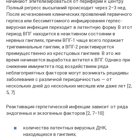
начинают эпителизироваться от периферии к центру.
Полный регресс высыпаний происходит через 2–3 нед.
После исчезновения клинических проявлений первичного
герпеса или бессимптомного инфицирования герпес-
вирусная инфекция переходит в латентную форму. В этот
период ВПГ находится в неактивном состоянии в
нервных ганглиях, причем ВПГ-1 чаще всего поражает
тригеминальные ганглии, а ВПГ-2 реактивируется
преимущественно из крестцовых ганглиев. В это же
время начинается выработка антител к ВПГ. Однако при
снижении иммунитета под воздействием ряда
неблагоприятных факторов могут возникать рецидивы
заболевания с различной периодичностью — от
нескольких дней до нескольких месяцев или даже лет [2,
5, 7].
Реактивация герпетической инфекции зависит от ряда
эндогенных и экзогенных факторов [2, 7–10]:
количества латентных вирусных ДНК,
находящихся в ганглиях;