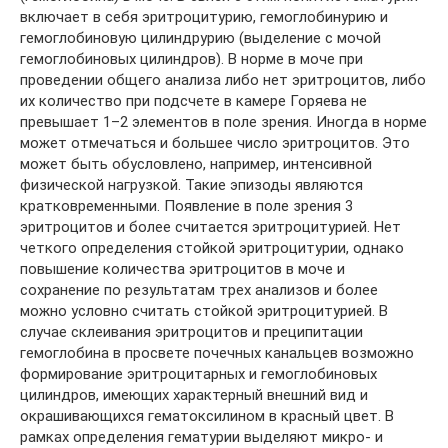
включает в себя эритроцитурию, гемоглобинурию и
гемоглобиновую цилиндрурию (выделение с мочой
гемоглобиновых цилиндров). В норме в моче при
проведении общего анализа либо нет эритроцитов, либо
их количество при подсчете в камере Горяева не
превышает 1–2 элементов в поле зрения. Иногда в норме
может отмечаться и большее число эритроцитов. Это
может быть обусловлено, например, интенсивной
физической нагрузкой. Такие эпизоды являются
кратковременными. Появление в поле зрения 3
эритроцитов и более считается эритроцитурией. Нет
четкого определения стойкой эритроцитурии, однако
повышение количества эритроцитов в моче и
сохранение по результатам трех анализов и более
можно условно считать стойкой эритроцитурией. В
случае склеивания эритроцитов и преципитации
гемоглобина в просвете почечных канальцев возможно
формирование эритроцитарных и гемоглобиновых
цилиндров, имеющих характерный внешний вид и
окрашивающихся гематоксилином в красный цвет. В
рамках определения гематурии выделяют микро- и