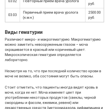
03.02
Повторный прием врача уролога
руб.
Первичный прием врача уролога
2500.00
03.03
(к.м.н.)
руб.
Виды гематурии
Различают микро- и макрогематурию. Макрогематурию
можно заметить невооруженным глазом – моча
окрашивается в красный или коричневый цвет.
Микроскопическая гематурия определяется
лабораторно.
Несмотря на то, что при последней количество крови в
моче не велико, оба состояния могут быть опасны.
Стоит отметить, что пациенты иногда видят кровь в
моче, когда ее нет. Моча изменяет цвет при
употреблении некоторых продуктов (свеклы, черной
смородины и фасоли, ежевики, ревеня) или
лекарственных средств (метронидазола, рифампицина и