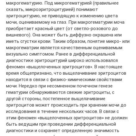
макрогематурию. Под микрогематурией (правильнее
сказать, микроэритроцитурией) понимают
эритроцитурию, не приводящую к изменению цвета
мочи, оцениваемому на глаз. При макрогематурии моча
приобретает красный цвет (от светло-розового до
вишневого). Она может быть диффузно окрашена или
иметь сгустки крови. Таким образом, понятие микро- или
макрогематрии является качественным оцениваемым
визуально симптомом. Ранее в дифференциальной
диагностике эритроцитурий широко использовался
феномен «выщелоченных эритроцитов». В настоящее
время общепризнано, что выщелачивание эритроцитов
находится в связи с физико-химическими свойствами
мочи. Нередко при несомненном почечном генезе
гематурии обнаруживаются свежие эритроциты, с
другой стороны, постепенное выщелачивание
эритроцитов может происходить при хранении мочи до
исследования в течение нескольких часов. В связи с
этим феномен «выщелоченных эритроцитов» не должен
быть ведущим при проведении дифференциальной
диагностики и сохраняет определенную значимость