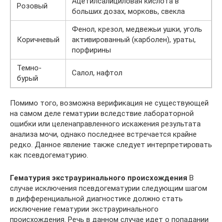
Ацетилсалициловая кислота в
Розовый
больших дозах, морковь, свекла
Фенол, крезол, медвежьи ушки, уголь
Коричневый
активированный (карболен), ураты,
порфирины
Темно-
Салол, нафтол
бурый
Помимо того, возможна верификация не существующей
на самом деле гематурии вследствие лабораторной
ошибки или целенаправленного искажения результата
анализа мочи, однако последнее встречается крайне
редко. Данное явление также следует интерпретировать
как псевдогематурию.
Гематурия экстрауринального происхождения
В
случае исключения псевдогематурии следующим шагом
в дифференциальной диагностике должно стать
исключение гематурии экстрауринального
происхождения. Речь в данном случае идет о попадании