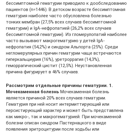
бессимптомной гематурии приводило к дообследованию
пациентов (n=1446). В детском возрасте бессимптомная
гематурия наиболее часто обусловлена болезнью
тонких мембран (27,5% всех случаев бессимптомной
гематурии) и IgA-нефропатией (26,2% всех случаев
бессимптомной гематурии). Из гломерулопатий наиболее
часто вызывают макрогематурию у детей IgA-
нефропатия (54,2%) и синдром Альпорта (25%). Среди
негломерулярных причин гематурии чаще встречаются
гиперкальциурия (16%), уретроррагия (14,3%),
геморрагический цистит (12,5%). Неустановленная
причина фигурирует в 46% случаев.
Рассмотрим отдельные причины гематурии. 1.
Мочекаменная болезнь
Мочекаменная болезнь
является причиной 20% всех случаев гематурии.
Гематурия при ней носит интермиттирующий или
персистирующий характер и может быть представлена
как микро-, так и макрогематурией. При мочекаменной
болезни описан синдром Пастернацкого в виде
появления эритроцитурии после ходьбы или