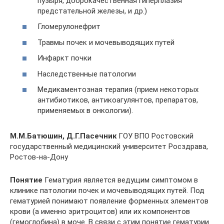
пузыря, доброкачественная гиперплазия
предстательной железы, и др.)
Гломерулонефрит
Травмы почек и мочевыводящих путей
Инфаркт почки
Наследственные патологии
Медикаментозная терапия (прием некоторых
антибиотиков, антикоагулянтов, препаратов,
применяемых в онкологии).
М.М.Батюшин, Д.Г.Пасечник
ГОУ ВПО Ростовский
государственный медицинский университет Росздрава,
Ростов-на-Дону
Понятие
Гематурия является ведущим симптомом в
клинике патологии почек и мочевыводящих путей. Под
гематурией понимают появление форменных элементов
крови (а именно эритроцитов) или их компонентов
(гемоглобина) в моче. В связи с этим понятие гематурии