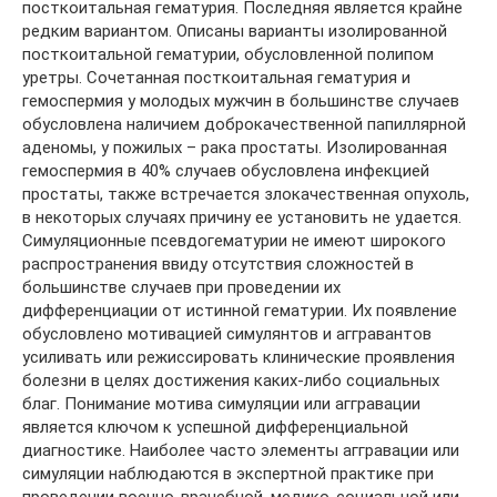
посткоитальная гематурия. Последняя является крайне
редким вариантом. Описаны варианты изолированной
посткоитальной гематурии, обусловленной полипом
уретры. Сочетанная посткоитальная гематурия и
гемоспермия у молодых мужчин в большинстве случаев
обусловлена наличием доброкачественной папиллярной
аденомы, у пожилых – рака простаты. Изолированная
гемоспермия в 40% случаев обусловлена инфекцией
простаты, также встречается злокачественная опухоль,
в некоторых случаях причину ее установить не удается.
Симуляционные псевдогематурии не имеют широкого
распространения ввиду отсутствия сложностей в
большинстве случаев при проведении их
дифференциации от истинной гематурии. Их появление
обусловлено мотивацией симулянтов и аггравантов
усиливать или режиссировать клинические проявления
болезни в целях достижения каких-либо социальных
благ. Понимание мотива симуляции или аггравации
является ключом к успешной дифференциальной
диагностике. Наиболее часто элементы аггравации или
симуляции наблюдаются в экспертной практике при
проведении военно-врачебной, медико-социальной или