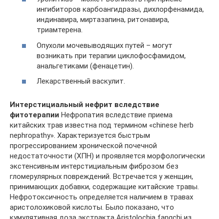
ингибиторов карбоангидразы, дихлорфенамида,
индинавира, миртазапина, ритонавира,
триамтерена.
Опухоли мочевыводящих путей – могут
возникать при терапии циклофосфамидом,
анальгетиками (фенацетин).
Лекарственный васкулит.
Интерстициальный нефрит вследствие
фитотерапии
Нефропатия вследствие приема
китайских трав известна под термином «сhinese herb
nephropathy». Характеризуется быстрым
прогрессированием хронической почечной
недостаточности (ХПН) и проявляется морфологически
экстенсивным интерстициальным фиброзом без
гломерулярных повреждений. Встречается у женщин,
принимающих добавки, содержащие китайские травы.
Нефротоксичность определяется наличием в травах
аристолохиковой кислоты. Было показано, что
кумулятивная доза экстракта Aristolochia fangchi из