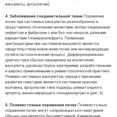
васкулиты, артропатии).
4. Заболевания соединительной ткани
Поражение
почек при системных васкулитах разнообразное и
представлено почечными ангиитами, интерстициальным
нефритом и фиброзом с или без зон некроза, разными
вариантами гломерулонефрита. Появление
эритроцитурии при системном васкулите является
свидетельством вовлечения почек или мочевыводящих
путей в патологический процесс. Дифференциальная
диагностика обычно направлена на исключение
васкулита, руководствуясь критериями, разработанными
и широко применяемыми в ревматологической практике.
Помимо системных васкулитов, нередко причинами
развития гематурии являются системная красная
волчанка, артропатии типа подагры, ревматоидного
артрита, анкилозирующего спондилоартрита (рис. 6).
5. Поликистозные поражения почек
Поликистозные
поражения почек могут сопровождаться гематурией.
Обычно она является бессимптомной. Клинические