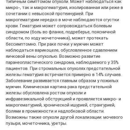
типичным симптомом опухоли. Может наблюдаться как
микро-, так и макрогематурия, изолированная или реже в
сочетании с невысокой протеинурией. При
макрогематурии нередко в моче наблюдаются сгустки
крови. Гематурия может сопровождаться болевым
синдромом (боль во фланке, подреберье, поясничной
области, по ходу мочеточника), может протекать
бессимптомно. При раке почки у мужчин может
наблюдаться варикоцеле, обусловленное сдавлением
яичковой вены опухолью. Возможно развитие
паранеопластического синдрома, наблюдаемого у 35%
пациентов. При стромальных опухолях предстательной
железы гематурия встречается примерно в 14% случаев.
Заболевание развивается главным образом у пожилых
мужчин. Клиническая картина рака предстательной
железы обусловлена ростом опухоли и
инфравезикальной обструкцией и проявляется микро- и
макрогематурией, хронической ишурией, странгурией,
болями в промежности и надлобковой области.
Возможны также опухоли другой локализации: мочевого
пузыря, мочеточника, уретры.