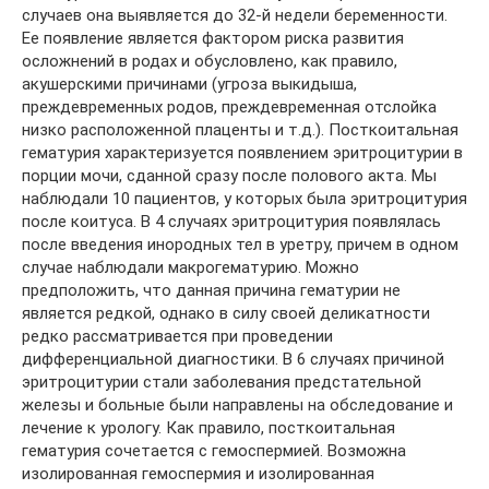
случаев она выявляется до 32-й недели беременности.
Ее появление является фактором риска развития
осложнений в родах и обусловлено, как правило,
акушерскими причинами (угроза выкидыша,
преждевременных родов, преждевременная отслойка
низко расположенной плаценты и т.д.). Посткоитальная
гематурия характеризуется появлением эритроцитурии в
порции мочи, сданной сразу после полового акта. Мы
наблюдали 10 пациентов, у которых была эритроцитурия
после коитуса. В 4 случаях эритроцитурия появлялась
после введения инородных тел в уретру, причем в одном
случае наблюдали макрогематурию. Можно
предположить, что данная причина гематурии не
является редкой, однако в силу своей деликатности
редко рассматривается при проведении
дифференциальной диагностики. В 6 случаях причиной
эритроцитурии стали заболевания предстательной
железы и больные были направлены на обследование и
лечение к урологу. Как правило, посткоитальная
гематурия сочетается с гемоспермией. Возможна
изолированная гемоспермия и изолированная