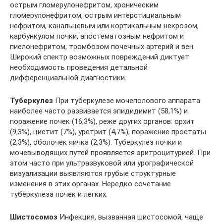
острым гломерулонефритом, хроническим
гломерулонефритом, острым интерстициальным
нефритом, канальцевым или кортикальным некрозом,
карбункулом почки, апостематозным нефритом и
пиелонефритом, тромбозом почечных артерий и вен.
Широкий спектр возможных повреждений диктует
необходимость проведения детальной
дифференциальной диагностики.
Туберкулез
При туберкулезе мочеполового аппарата
наиболее часто развивается эпидидимит (58,1%) и
поражение почек (16,3%), реже других органов: орхит
(9,3%), цистит (7%), уретрит (4,7%), поражение простаты
(2,3%), оболочек яичка (2,3%). Туберкулез почки и
мочевыводящих путей проявляется эритроцитурией. При
этом часто при ультразвуковой или урографической
визуализации выявляются грубые структурные
изменения в этих органах. Нередко сочетание
туберкулеза почек и легких.
Шистосомоз
Инфекция, вызванная шистосомой, чаще