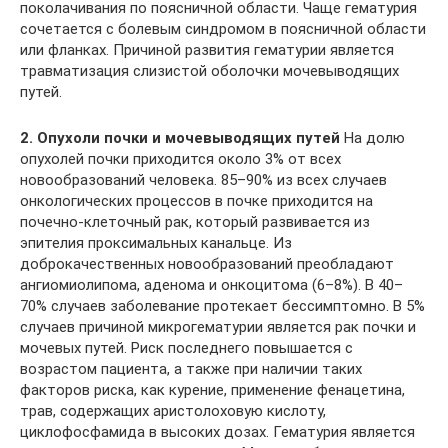
поколачивания по поясничной области. Чаще гематурия
сочетается с болевым синдромом в поясничной области
или фланках. Причиной развития гематурии является
травматизация слизистой оболочки мочевыводящих
путей.
2. Опухоли почки и мочевыводящих путей
На долю
опухолей почки приходится около 3% от всех
новообразований человека. 85–90% из всех случаев
онкологических процессов в почке приходится на
почечно-клеточный рак, который развивается из
эпителия проксимальных канальце. Из
доброкачественных новообразований преобладают
ангиомиолипома, аденома и онкоцитома (6–8%). В 40–
70% случаев заболевание протекает бессимптомно. В 5%
случаев причиной микрогематурии является рак почки и
мочевых путей. Риск последнего повышается с
возрастом пациента, а также при наличии таких
факторов риска, как курение, применение фенацетина,
трав, содержащих аристолоховую кислоту,
циклофосфамида в высоких дозах. Гематурия является