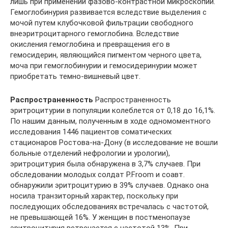
лишь при применении фазово-контрастной микроскопии.
Гемоглобинурия развивается вследствие выделения с
мочой путем клубочковой фильтрации свободного
внеэритроцитарного гемоглобина. Вследствие
окисления гемоглобина и превращения его в
гемосидерин, являющийся пигментом черного цвета,
моча при гемоглобинурии и гемосидеринурии может
приобретать темно-вишневый цвет.
Распространенность
Распространенность
эритроцитурии в популяции колеблется от 0,18 до 16,1%.
По нашим данным, полученным в ходе одномоментного
исследования 1446 пациентов соматических
стационаров Ростова-на-Дону (в исследование не вошли
больные отделений нефрологии и урологии),
эритроцитурия была обнаружена в 3,7% случаев. При
обследовании молодых солдат P.Froom и соавт.
обнаружили эритроцитурию в 39% случаев. Однако она
носила транзиторный характер, поскольку при
последующих обследованиях встречалась с частотой,
не превышающей 16%. У женщин в постменопаузе
эритроцитурия встречается с частотой 13%. При