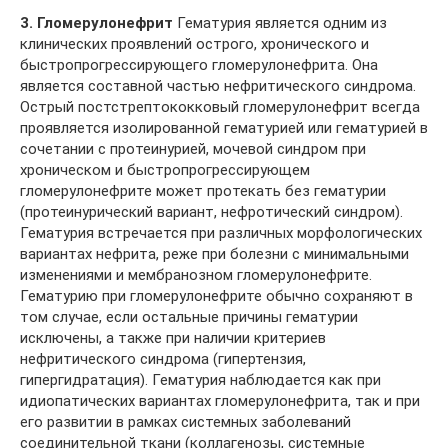
3. Гломерулонефрит
Гематурия является одним из
клинических проявлений острого, хронического и
быстропрогрессирующего гломерулонефрита. Она
является составной частью нефритического синдрома.
Острый постстрептококковый гломерулонефрит всегда
проявляется изолированной гематурией или гематурией в
сочетании с протеинурией, мочевой синдром при
хроническом и быстропрогрессирующем
гломерулонефрите может протекать без гематурии
(протеинурический вариант, нефротический синдром).
Гематурия встречается при различных морфологических
вариантах нефрита, реже при болезни с минимальными
изменениями и мембранозном гломерулонефрите.
Гематурию при гломерулонефрите обычно сохраняют в
том случае, если остальные причины гематурии
исключены, а также при наличии критериев
нефритического синдрома (гипертензия,
гипергидратация). Гематурия наблюдается как при
идиопатических вариантах гломерулонефрита, так и при
его развитии в рамках системных заболеваний
соединительной ткани (коллагенозы, системные