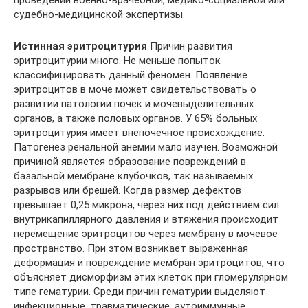
судебно-медицинской экспертизы.
Истинная эритроцитурия
Причин развития
эритроцитурии много. Не меньше попыток
классифицировать данный феномен. Появление
эритроцитов в моче может свидетельствовать о
развитии патологии почек и мочевыделительных
органов, а также половых органов. У 65% больных
эритроцитурия имеет внепочечное происхождение.
Патогенез ренальной анемии мало изучен. Возможной
причиной является образование повреждений в
базальной мембране клубочков, так называемых
разрывов или брешей. Когда размер дефектов
превышает 0,25 микрона, через них под действием сил
внутрикапиллярного давления и втяжения происходит
перемещение эритроцитов через мембрану в мочевое
пространство. При этом возникает выраженная
деформация и повреждение мембран эритроцитов, что
объясняет дисморфизм этих клеток при гломерулярном
типе гематурии. Среди причин гематурии выделяют
инфекционные, травматические, аутоиммунные,