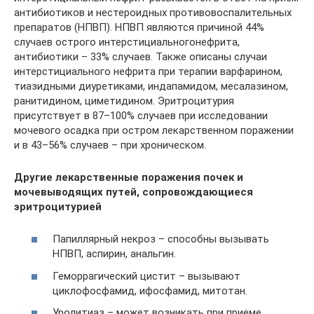
антибиотиков и нестероидных противовоспалительных
препаратов (НПВП). НПВП являются причиной 44%
случаев острого интерстициальногонефрита,
антибиотики – 33% случаев. Также описаны случаи
интерстициального нефрита при терапии варфарином,
тиазидными диуретиками, индапамидом, месалазином,
ранитидином, циметидином. Эритроцитурия
присутствует в 87–100% случаев при исследовании
мочевого осадка при остром лекарственном поражении
и в 43–56% случаев – при хроническом.
Другие лекарственные поражения почек и
мочевыводящих путей, сопровождающиеся
эритроцитурией
Папиллярный некроз – способны вызывать
НПВП, аспирин, анальгин.
Геморрагический цистит – вызывают
циклофосфамид, ифосфамид, митотан.
Уролитиаз – может возникать при приеме