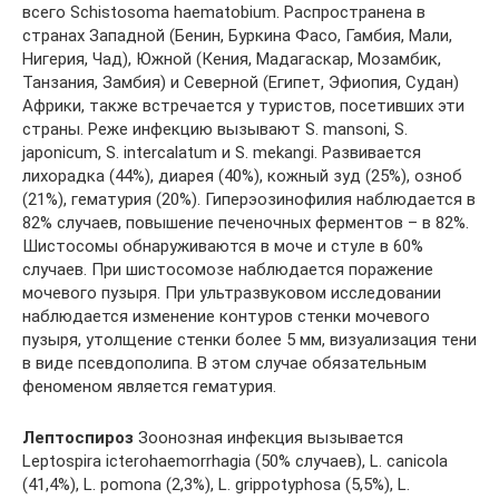
всего Sсhistosoma hаematobium. Распространена в
странах Западной (Бенин, Буркина Фасо, Гамбия, Мали,
Нигерия, Чад), Южной (Кения, Мадагаскар, Мозамбик,
Танзания, Замбия) и Северной (Египет, Эфиопия, Судан)
Африки, также встречается у туристов, посетивших эти
страны. Реже инфекцию вызывают S. mansoni, S.
japonicum, S. intercalatum и S. mekangi. Развивается
лихорадка (44%), диарея (40%), кожный зуд (25%), озноб
(21%), гематурия (20%). Гиперэозинофилия наблюдается в
82% случаев, повышение печеночных ферментов – в 82%.
Шистосомы обнаруживаются в моче и стуле в 60%
случаев. При шистосомозе наблюдается поражение
мочевого пузыря. При ультразвуковом исследовании
наблюдается изменение контуров стенки мочевого
пузыря, утолщение стенки более 5 мм, визуализация тени
в виде псевдополипа. В этом случае обязательным
феноменом является гематурия.
Лептоспироз
Зоонозная инфекция вызывается
Leptospira icterohaemorrhagia (50% случаев), L. canicola
(41,4%), L. pomona (2,3%), L. grippotyphosa (5,5%), L.