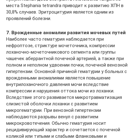
места Stephania tetrandra приводит к развитию ХПН в
30,8% случаев. Эритроцитурия является одним из
проявлений болезни.
7. Врожденные аномалии развития мочевых путей
Наиболее часто гематурия наблюдается при
нефроптозе, стриктуре мочеточника, компрессии
лоханочно-мочеточникового сегмента или группы
чашечек аберрантной почечной артерией, а также при
полном и неполном удвоении почки, почечной венозной
гипертензии. Основной причиной гематурии у больных с
врожденными аномалиями является повышение
внутрилоханочного давления мочи вследствие
компрессии и нарушения оттока мочи из лоханки.
Вследствие этого развивается микротравматизация
слизистой оболочки лоханки с развитием
микрогематурии. При венозной гипертензии
наблюдаются разрывы венул с развитием
микрокровотечения. Обычно гематурия носит
рецидивирующий характер и сочетается с почечной
коликой или тупыми и слабыми фланковыми и