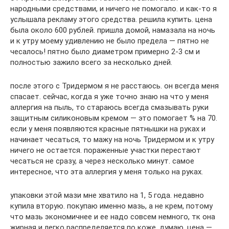
народными средствами, и ничего не помогало. и как-то я
услышала рекламу этого средства. решила купить. цена
была около 600 рублей. пришла домой, намазала на ночь
и к утру моему удивлению не было предела — пятно не
чесалось! пятно было диаметром примерно 2-3 см и
полностью зажило всего за несколько дней.
после этого с Тридермом я не расстаюсь. он всегда меня
спасает. сейчас, когда я уже точно знаю на что у меня
аллергия на пыль, то стараюсь всегда смазывать руки
защитным силиконовым кремом — это помогает % на 70.
если у меня появляются красные пятнышки на руках и
начинает чесаться, то мажу на ночь Тридермом и к утру
ничего не остается. пораженные участки перестают
чесаться не сразу, а через несколько минут. самое
интересное, что эта аллергия у меня только на руках.
упаковки этой мази мне хватило на 1, 5 года. недавно
купила вторую. покупаю именно мазь, а не крем, потому
что мазь экономичнее и ее надо совсем немного, тк она
жирная и легко распределяется по коже. думаю, цена —