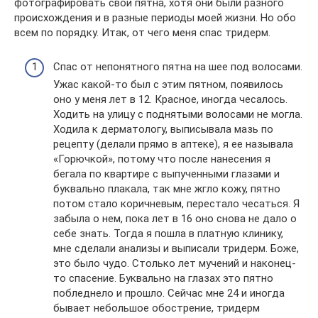
фотографировать свои пятна, хотя они были разного
происхождения и в разные периоды моей жизни. Но обо
всем по порядку. Итак, от чего меня спас тридерм.
Спас от непонятного пятна на шее под волосами.
Ужас какой-то был с этим пятном, появилось
оно у меня лет в 12. Красное, иногда чесалось.
Ходить на улицу с поднятыми волосами не могла.
Ходила к дерматологу, выписывала мазь по
рецепту (делали прямо в аптеке), я ее называла
«Горючкой», потому что после нанесения я
бегала по квартире с выпученными глазами и
буквально плакала, так мне жгло кожу, пятно
потом стало коричневым, перестало чесаться. Я
забыла о нем, пока лет в 16 оно снова не дало о
себе знать. Тогда я пошла в платную клинику,
мне сделали анализы и выписали тридерм. Боже,
это было чудо. Столько лет мучений и наконец-
то спасение. Буквально на глазах это пятно
побледнело и прошло. Сейчас мне 24 и иногда
бывает небольшое обострение, тридерм