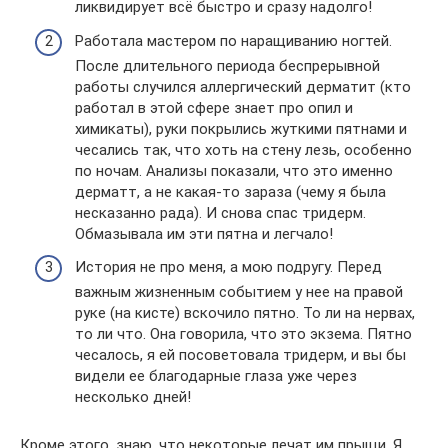
ликвидирует всё быстро и сразу надолго!
Работала мастером по наращиванию ногтей.
После длительного периода беспрерывной
работы случился аллергический дерматит (кто
работал в этой сфере знает про опил и
химикаты), руки покрылись жуткими пятнами и
чесались так, что хоть на стену лезь, особенно
по ночам. Анализы показали, что это именно
дерматт, а не какая-то зараза (чему я была
несказанно рада). И снова спас тридерм.
Обмазывала им эти пятна и легчало!
История не про меня, а мою подругу. Перед
важным жизненным событием у нее на правой
руке (на кисте) вскочило пятно. То ли на нервах,
то ли что. Она говорила, что это экзема. Пятно
чесалось, я ей посоветовала тридерм, и вы бы
видели ее благодарные глаза уже через
несколько дней!
Кроме этого, знаю, что некоторые лечат им прыщи. Я