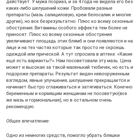
действует. У мужа псориаз, и за 4 года не видела его без
каких-либо шелушений кожи. Пробовали разные
препараты (мазь салициловую, крем белосалик и многие
другие), но все безрезультатно. Плюс ко всему сезонные
обострения. Витамины особого эффекта тем более не
приносят. Плюс ко всему сезонные обострения
увеличивают площадь этих блямб и они появляются и на
лице и на тех частях которые так просто не скроешь
одеждой или прической. А тут спросила в аптеке: «Какие
ещё есть варианты?». Нам посоветовали эту мазь. Цена
может и высокая за такой маленький тюбичек, но есть и
подороже препараты. Результат виден невооруженным
взглядом, явные улучшения, шелушение прекращается и
начинает быстро сглаживаться и затягиваться. Конечно
беременным и кормящим женщинам не посоветую(все
же мазь и гормональная), но в остальном очень
рекомендую.
Общее впечатление:
Одно из немногих средств, помогло убрать бляшки