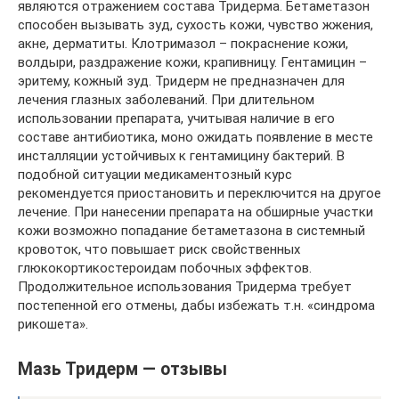
являются отражением состава Тридерма. Бетаметазон
способен вызывать зуд, сухость кожи, чувство жжения,
акне, дерматиты. Клотримазол – покраснение кожи,
волдыри, раздражение кожи, крапивницу. Гентамицин –
эритему, кожный зуд. Тридерм не предназначен для
лечения глазных заболеваний. При длительном
использовании препарата, учитывая наличие в его
составе антибиотика, моно ожидать появление в месте
инсталляции устойчивых к гентамицину бактерий. В
подобной ситуации медикаментозный курс
рекомендуется приостановить и переключится на другое
лечение. При нанесении препарата на обширные участки
кожи возможно попадание бетаметазона в системный
кровоток, что повышает риск свойственных
глюкокортикостероидам побочных эффектов.
Продолжительное использования Тридерма требует
постепенной его отмены, дабы избежать т.н. «синдрома
рикошета».
Мазь Тридерм — отзывы