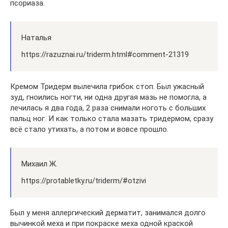
псориаза.
Наталья
https://razuznai.ru/triderm.html#comment-21319
Кремом Тридерм вылечила грибок стоп. Был ужасный
зуд, гноились ногти, ни одна другая мазь не помогла, а
лечилась я два года, 2 раза снимали ноготь с больших
пальц ног. И как только стала мазать тридермом, сразу
всё стало утихать, а потом и вовсе прошло.
Михаил Ж.
https://protabletky.ru/triderm/#otzivi
Был у меня аллергический дерматит, занимался долго
вычинкой меха и при покраске меха одной краской