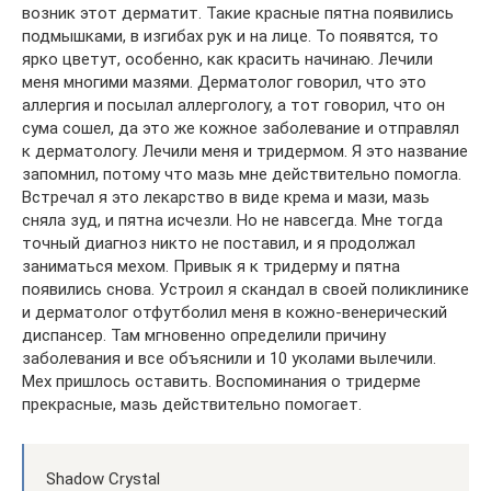
возник этот дерматит. Такие красные пятна появились
подмышками, в изгибах рук и на лице. То появятся, то
ярко цветут, особенно, как красить начинаю. Лечили
меня многими мазями. Дерматолог говорил, что это
аллергия и посылал аллергологу, а тот говорил, что он
сума сошел, да это же кожное заболевание и отправлял
к дерматологу. Лечили меня и тридермом. Я это название
запомнил, потому что мазь мне действительно помогла.
Встречал я это лекарство в виде крема и мази, мазь
сняла зуд, и пятна исчезли. Но не навсегда. Мне тогда
точный диагноз никто не поставил, и я продолжал
заниматься мехом. Привык я к тридерму и пятна
появились снова. Устроил я скандал в своей поликлинике
и дерматолог отфутболил меня в кожно-венерический
диспансер. Там мгновенно определили причину
заболевания и все объяснили и 10 уколами вылечили.
Мех пришлось оставить. Воспоминания о тридерме
прекрасные, мазь действительно помогает.
Shadow Crystal