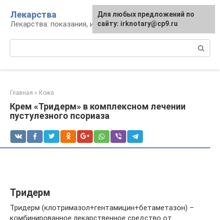
Перейти
Лекарства
Для любых предложений по
к
Лекарства: показания, инструкция, аналоги
сайту: irknotary@cp9.ru
контенту
Поиск:
Главная
»
Кожа
Крем «Тридерм» в комплексном лечении
пустулезного псориаза
Тридерм
Тридерм (клотримазол+гентамицин+бетаметазон) –
комбинированное лекарственное средство от