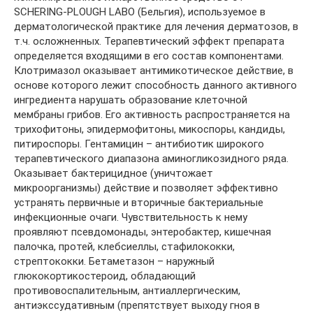
SCHERING-PLOUGH LABO (Бельгия), используемое в
дерматологической практике для лечения дерматозов, в
т.ч. осложненных. Терапевтический эффект препарата
определяется входящими в его состав компонентами.
Клотримазол оказывает антимикотическое действие, в
основе которого лежит способность данного активного
ингредиента нарушать образование клеточной
мембраны грибов. Его активность распространяется на
трихофитоны, эпидермофитоны, микоспоры, кандиды,
питироспоры. Гентамицин – антибиотик широкого
терапевтического диапазона аминогликозидного ряда.
Оказывает бактерицидное (уничтожает
микроорганизмы) действие и позволяет эффективно
устранять первичные и вторичные бактериальные
инфекционные очаги. Чувствительность к нему
проявляют псевдомонады, энтеробактер, кишечная
палочка, протей, клебсиеллы, стафилококки,
стрептококки. Бетаметазон – наружный
глюкокортикостероид, обладающий
противовоспалительным, антиаллергическим,
антиэкссудативным (препятствует выходу гноя в