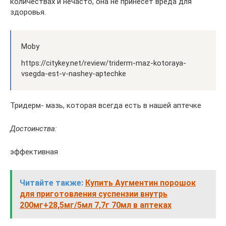
количествах и нечасто, она не принесет вреда для
здоровья.
Moby
https://citykey.net/review/triderm-maz-kotoraya-
vsegda-est-v-nashey-aptechke
Тридерм- мазь, которая всегда есть в нашей аптечке
Достоинства:
эффективная
Читайте также:
Купить Аугментин порошок
для приготовления суспензии внутрь
200мг+28,5мг/5мл 7,7г 70мл в аптеках