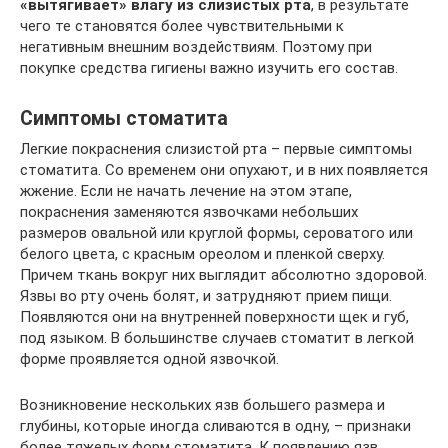
«вытягивает» влагу из слизистых рта
, в результате
чего те становятся более чувствительными к
негативным внешним воздействиям. Поэтому при
покупке средства гигиены важно изучить его состав.
Симптомы стоматита
Легкие покраснения слизистой рта – первые симптомы
стоматита. Со временем они опухают, и в них появляется
жжение. Если не начать лечение на этом этапе,
покраснения заменяются язвочками небольших
размеров овальной или круглой формы, сероватого или
белого цвета, с красным ореолом и пленкой сверху.
Причем ткань вокруг них выглядит абсолютно здоровой.
Язвы во рту очень болят, и затрудняют прием пищи.
Появляются они на внутренней поверхности щек и губ,
под языком. В большинстве случаев стоматит в легкой
форме проявляется одной язвочкой.
Возникновение нескольких язв большего размера и
глубины, которые иногда сливаются в одну, – признаки
более тяжелых форм стоматита. К появлению язв