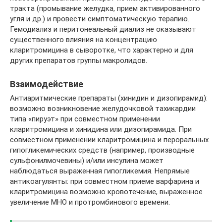
тракта (промывание желудка, прием активированного
угля и др.) и провести симптоматическую терапию.
Гемодиализ и перитонеальный диализ не оказывают
существенного влияния на концентрацию
кларитромицина в сыворотке, что характерно и для
других препаратов группы макролидов.
Взаимодействие
Антиаритмические препараты (хинидин и дизопирамид):
возможно возникновение желудочковой тахикардии
типа «пируэт» при совместном применении
кларитромицина и хинидина или дизопирамида. При
совместном применении кларитромицина и пероральных
гипогликемических средств (например, производные
сульфонилмочевины) и/или инсулина может
наблюдаться выраженная гипогликемия. Непрямые
антикоагулянты: при совместном приеме варфарина и
кларитромицина возможно кровотечение, выраженное
увеличение МНО и протромбинового времени.