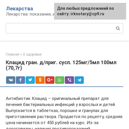
Перейти
Лекарства
Для любых предложений по
к
Лекарства: показания, инструкция, аналоги
сайту: irknotary@cp9.ru
контенту
Поиск:
Главная
»
О здоровье
Клацид гран. д/приг. сусп. 125мг/5мл 100мл
(70,7г)
Антибиотик Клацид – оригинальный препарат для
лечения бактериальных инфекций у взрослых и детей.
Выпускается в таблетках, порошке и гранулах для
приготовления раствора. Продается по рецепту, средняя
цена начинается от 450 рублей на курс. Из-за
дороговизны, наличия противопоказаний,