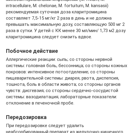
intracellulare, M. chelonae, M. fortuitum, M. kansasii)
рекомендуемая суточная доза кларитромицина
составляет 7,5-15 мг/кг 2 раза в день и не должна
превышать максимальную дозу, составляющую 500 мг 2
раза в сутки. У детей с КК менее 30 мл/мин/ 1,73 м2 дозу
кларитромицина следует снизить вдвое.
Побочное действие
Аллергические реакции: сыпь; со стороны нервной
системы: головная боль, бессонница; со стороны кожных
покровов: интенсивное потоотделение; со стороны
пищеварительной системы: диарея, рвота, диспепсия,
тошнота, боль в области живота; со стороны органов
чувств: дисгевзия; со стороны сердечно-сосудистой
системы: вазодилатация; лабораторные показатели:
отклонение в печеночной пробе.
Передозировка
При передозировке следует удалить
неабсорбированный препарат из желудочно-кишечного