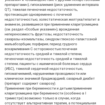
препаратами»); гипокалиемия (риск удлинения интервала
QT); тяжелая печеночная недостаточность,
протекающая одновременно с почечной
недостаточностью; холестатическая желтуха/гепатит в
анамнезе, развившиеся при применении кларитромицина
(см. раздел «Особые указания»); врожденная
непереносимость фруктозы, недостаточность
сахаразы-изомальтазы, синдром глюкозо-галактозной
мальабсорбции; порфирия; период грудного
вскармливания С осторожностью:почечная
недостаточность средней и тяжелой степени;
печеночная недостаточность средней и тяжелой
степени; пациенты с ишемической болезнью сердца
(ИБС), тяжелой сердечной недостаточностью,
гипомагниемией, нарушениями проводимости или
клинически значимой брадикардией; сахарный диабет
(препарат содержит сахарозу).
Применение при беременности и детьми:применение
кларитромицина при беременности (особенно в I
триместре) возможно только в случае, когда
отсутствует альтернативная терапия, а потенциальная