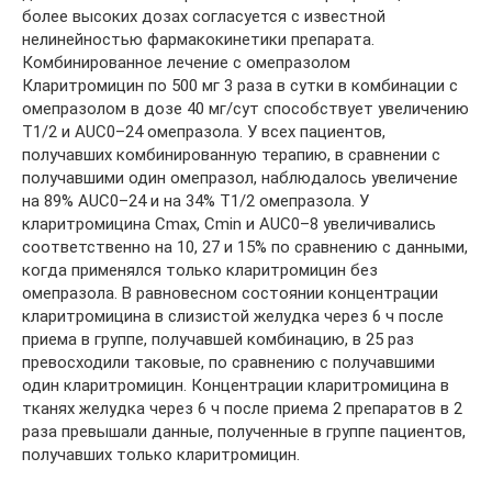
более высоких дозах согласуется с известной
нелинейностью фармакокинетики препарата.
Комбинированное лечение с омепразолом
Кларитромицин по 500 мг 3 раза в сутки в комбинации с
омепразолом в дозе 40 мг/сут способствует увеличению
T1/2 и AUC0–24 омепразола. У всех пациентов,
получавших комбинированную терапию, в сравнении с
получавшими один омепразол, наблюдалось увеличение
на 89% AUC0–24 и на 34% T1/2 омепразола. У
кларитромицина Cmax, Cmin и AUC0–8 увеличивались
соответственно на 10, 27 и 15% по сравнению с данными,
когда применялся только кларитромицин без
омепразола. В равновесном состоянии концентрации
кларитромицина в слизистой желудка через 6 ч после
приема в группе, получавшей комбинацию, в 25 раз
превосходили таковые, по сравнению с получавшими
один кларитромицин. Концентрации кларитромицина в
тканях желудка через 6 ч после приема 2 препаратов в 2
раза превышали данные, полученные в группе пациентов,
получавших только кларитромицин.