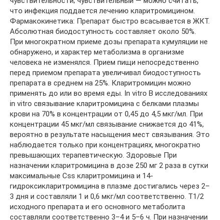
чувствительности; чувствительный — можно считать,
что инфекция поддается лечению кларитромицином.
Фармакокинетика: Препарат быстро всасывается в ЖКТ.
Абсолютная биодоступность составляет около 50%.
При многократном приеме дозы препарата кумуляции не
обнаружено, и характер метаболизма в организме
человека не изменялся. Прием пищи непосредственно
перед приемом препарата увеличивал биодоступность
препарата в среднем на 25%. Кларитромицин можно
применять до или во время еды. In vitro В исследованиях
in vitro связывание кларитромицина с белками плазмы
крови на 70% в концентрации от 0,45 до 4,5 мкг/мл. При
концентрации 45 мкг/мл связывание снижается до 41%,
вероятно в результате насыщения мест связывания. Это
наблюдается только при концентрациях, многократно
превышающих терапевтическую. Здоровые При
назначении кларитромицина в дозе 250 мг 2 раза в сутки
максимальные Css кларитромицина и 14-
гидроксикларитромицина в плазме достигались через 2–
3 дня и составляли 1 и 0,6 мкг/мл соответственно. T1/2
исходного препарата и его основного метаболита
составляли соответственно 3–4 и 5–6 ч. При назначении