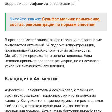
борреллиоза,
сифилиса
, энтероколита.
Читайте также:
Сульфат магния: применение,
состав, рекомендации по нормам внесения
В процессе метаболизма кларитромицина в организме
выделяется активный 14-гидроксикларитромицин,
проявляющий микробиологическую активность.
Метаболизм происходит в печени человека. Если
человек принимал препарат регулярно, не отмечалось
усиления активности его влияния.
Клацид или Аугментин
Аугментин – заменитель Амоксиклава, с таким же
составом: содержит амоксициллин и клавулановую
кислоту. Выпускается в диспергируемых и растворимых
таблетках, а также в суспензии. Из-за частого
назначения врачами Аугментина бактерии выработали