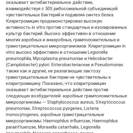
оказывает антибактериальное действие,
взаимодействуя с 50S рибосомальной субъединицей
чувствительных бактерий и подавляя синтез белка.
Кларитромицин продемонстрировал высокую
активность in vitro против стандартных и изолированных
культур бактерий. Высоко эффективен в отношении
многих аэробных и анаэробных, грамположительных и
грамотрицательных микроорганизмов. Кларитромицин in
vitro высоко эффективен в отношении Legionella
pneumophila, Mycoplasma pneumoniae и Helicobacter
(Campilobacter) pylori. Enterobacteriaceae и Рseudomonas
также как и другие, не разлагающие лактозу
грамотрицательные бактерии не чувствительны к
кларитромицину. Показано, что кларитромицин
оказывает антибактериальное действие против
следующих возбудителей: аэробные грамположительные
микроорганизмы — Staphylococcus aureus, Streptococcus
pneumoniae, Streptococcus pyogenes, Listeria
monocytogenes; аэробные грамотрицательные
микроорганизмы: Haemophilus influenzae, Haemophilus
parainftuenzae, Moraxella catarrhalis, Legionella