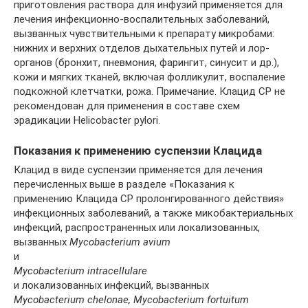
приготовления раствора для инфузий применяется для
лечения инфекционно-воспалительных заболеваний,
вызванных чувствительными к препарату микробами:
нижних и верхних отделов дыхательных путей и лор-
органов (бронхит, пневмония, фарингит, синусит и др.),
кожи и мягких тканей, включая фолликулит, воспаление
подкожной клетчатки, рожа. Примечание. Клацид СР не
рекомендован для применения в составе схем
эрадикации Helicobacter pylori.
Показания к применению суспензии Клацида
Клацид в виде суспензии применяется для лечения
перечисленных выше в разделе «Показания к
применению Клацида СР пролонгированного действия»
инфекционных заболеваний, а также микобактериальных
инфекций, распространенных или локализованных,
вызванных
Mycobacterium avium
и
Mycobacterium intracellulare
и локализованных инфекций, вызванных
Mycobacterium chelonae, Mycobacterium fortuitum