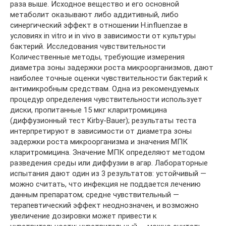
раза выше. Исходное вещество и его основной
метаболит оказывают либо аддитивный, либо
синергический эффект в отношении H.influenzae в
условиях in vitro и in vivo в зависимости от культуры
бактерий. Исследования чувствительности
Количественные методы, требующие измерения
диаметра зоны задержки роста микроорганизмов, дают
наиболее точные оценки чувствительности бактерий к
антимикробным средствам. Одна из рекомендуемых
процедур определения чувствительности использует
диски, пропитанные 15 мкг кларитромицина
(диффузионный тест Kirby-Bauer); результаты теста
интерпретируют в зависимости от диаметра зоны
задержки роста микроорганизма и значения МПК
кларитромицина. Значение МПК определяют методом
разведения среды или диффузии в агар. Лабораторные
испытания дают один из 3 результатов: устойчивый —
можно считать, что инфекция не поддается лечению
данным препаратом; средне чувствительный —
терапевтический эффект неоднозначен, и возможно
увеличение дозировки может привести к