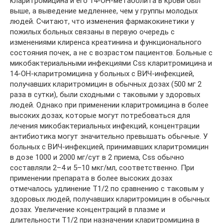
кларитромицина и его 14-ОН-метаболита в крови был
выше, а выведение медленнее, чем у группы молодых
людей. Считают, что изменения фармакокинетики у
пожилых больных связаны в первую очередь с
изменениями клиренса креатинина и функционального
состояния почек, а не с возрастом пациентов. Больные с
микобактериальными инфекциями Css кларитромицина и
14-ОН-кларитромицина у больных с ВИЧ-инфекцией,
получавших кларитромицин в обычных дозах (500 мг 2
раза в сутки), были сходными с таковыми у здоровых
людей. Однако при применении кларитромицина в более
высоких дозах, которые могут потребоваться для
лечения микобактериальных инфекций, концентрации
антибиотика могут значительно превышать обычные. У
больных с ВИЧ-инфекцией, принимавших кларитромицин
в дозе 1000 и 2000 мг/сут в 2 приема, Css обычно
составляли 2–4 и 5–10 мкг/мл, соответственно. При
применении препарата в более высоких дозах
отмечалось удлинение T1/2 по сравнению с таковым у
здоровых людей, получавших кларитромицин в обычных
дозах. Увеличение концентраций в плазме и
длительности T1/2 при назначении кларитромицина в