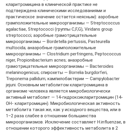
кларитромицина в клинической практике не
подтверждена клиническими исследованиями и
практическое значение остается неясным): аэробные
грамположительные микроорганизмы — Streptococcus
agalactiae, Streptococci (группы C,F,G), Viridans group
streptococci; аэробные грамотрицательные
микроорганизмы — Bordetella pertussis, Pasteurella
multocida; анаэробные грамположительные
микроорганизмы — Clostridium perfringens, Peptococcus
niger, Propionibacterium acnes; анаэробные
грамотрицательные микроорганизмы — Bacteroides
melaninogenicus; спирохеты — Borrelia burgdorferi,
Treponema pallidum; кампилобактерии — Campylobacter
jejuni. Основным метаболитом кларитромицина в
организме человека является микробиологически
активный метаболит — 14-гидроксикларитромицин (14-
ОН- кларитромицин). Микробиологическая активность
метаболита такая же, как у исходного вещества, или в
1–2 раза слабее в отношении большинства
микроорганизмов. Исключение составляет H.influenzae, в
отношении которого эффективность метаболита в 2