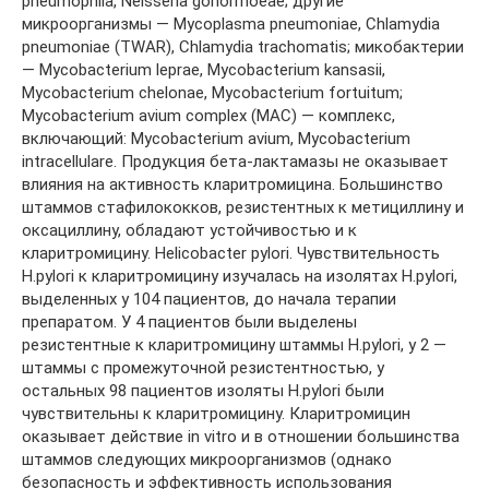
pneumophila, Neisseria gonorrhoeae; другие
микроорганизмы — Mycoplasma pneumoniae, Chlamydia
pneumoniae (TWAR), Chlamydia trachomatis; микобактерии
— Mycobacterium leprae, Mycobacterium kansasii,
Mycobacterium chelonae, Mycobacterium fortuitum;
Mycobacterium avium complex (MAC) — комплекс,
включающий: Mycobacterium avium, Mycobacterium
intracellulare. Продукция бета-лактамазы не оказывает
влияния на активность кларитромицина. Большинство
штаммов стафилококков, резистентных к метициллину и
оксациллину, обладают устойчивостью и к
кларитромицину. Helicobacter pylori. Чувствительность
H.pylori к кларитромицину изучалась на изолятах H.рylori,
выделенных у 104 пациентов, до начала терапии
препаратом. У 4 пациентов были выделены
резистентные к кларитромицину штаммы H.pylori, у 2 —
штаммы с промежуточной резистентностью, у
остальных 98 пациентов изоляты H.pylori были
чувствительны к кларитромицину. Кларитромицин
оказывает действие in vitro и в отношении большинства
штаммов следующих микроорганизмов (однако
безопасность и эффективность использования