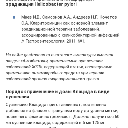
эрадикации Helicobacter pylori
Маев И.В., Самсонов А.А., Андреев Н.Г., Кочетов
С.А. Кларитромицин как основной элемент
эрадикационной терапии заболеваний,
ассоциированных с хеликобактерной инфекцией
// Гастроэнтерология. 2011. №1.
На сайте gastroscan.ru в каталоге литературы имеется
раздел «Антибиотики, применяемые при лечении
заболеваний ЖКТ», содержащий статьи, посвященные
применению антимикробных средств при терапии
заболеваний органов пищеварительного тракта.
Порядок применение и дозы Клацида в виде
суспензии
Суспензию Клацида приготавливают, постепенно
добавляя во флакон с гранулами воду до уровня метки,
после чего флакон встряхивают. Должно получиться 60
мл суспензии клацида, содержащей в 5 мл 125 мг