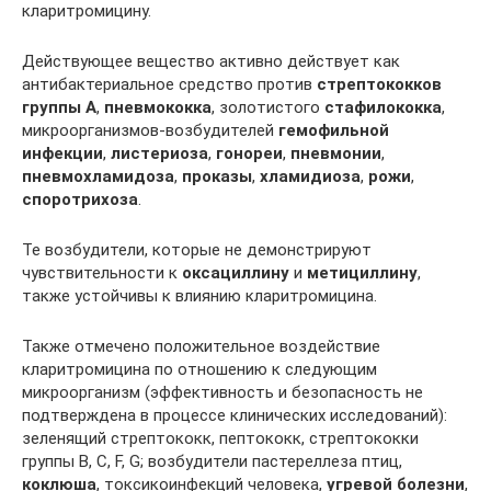
кларитромицину.
Действующее вещество активно действует как
антибактериальное средство против
стрептококков
группы А
,
пневмококка
, золотистого
стафилококка
,
микроорганизмов-возбудителей
гемофильной
инфекции
,
листериоза
,
гонореи
,
пневмонии
,
пневмохламидоза
,
проказы
,
хламидиоза
,
рожи
,
споротрихоза
.
Те возбудители, которые не демонстрируют
чувствительности к
оксациллину
и
метициллину
,
также устойчивы к влиянию кларитромицина.
Также отмечено положительное воздействие
кларитромицина по отношению к следующим
микроорганизм (эффективность и безопасность не
подтверждена в процессе клинических исследований):
зеленящий стрептококк, пептококк, стрептококки
группы В, С, F, G; возбудители пастереллеза птиц,
коклюша
, токсикоинфекций человека,
угревой болезни
,