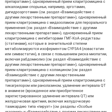
препаратами»); одновременный прием кларитромицина с
алкалоидами спорыньи, например, эрготамин,
дигидроэрготамин (см. раздел «Взаимодействие с
другими лекарственными препаратами»); одновременный
прием кларитромицина с мидазоламом для перорального
применения (см. раздел «Взаимодействие с другими
лекарственными препаратами»); одновременный прием
кларитромицина с ингибиторами ГМГ-КоА-редуктазы
(статинами), которые в значительной степени
метаболизируются изоферментом CYP3A4 (ловастатин
или симвастатин), в связи с повышением риска миопатии,
включая рабдомиолиз (см. раздел «Взаимодействие с
другими лекарственными препаратами»); одновременный
прием кларитромицина с колхицином (см. раздел
«Взаимодействие с другими лекарственными
препаратами»); одновременный прием кларитромицина с
тикагрелором или ранолазином; удлинение интервала QT
в анамнезе (врожденное или приобретенное
зарегистрированное удлинение интервала QT) или
желудочковая аритмия, включая желудочковую
тахикардию типа «пируэт» (см. разделы «Особые
указания» и «Взаимодействие с другими лекарственными