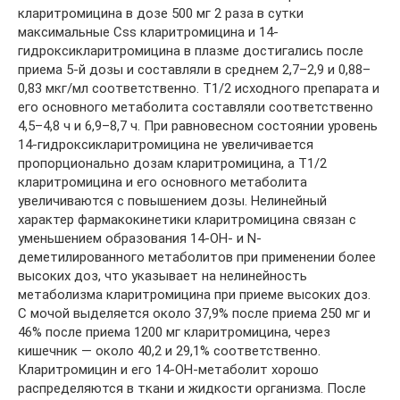
кларитромицина в дозе 500 мг 2 раза в сутки
максимальные Css кларитромицина и 14-
гидроксикларитромицина в плазме достигались после
приема 5-й дозы и составляли в среднем 2,7–2,9 и 0,88–
0,83 мкг/мл соответственно. T1/2 исходного препарата и
его основного метаболита составляли соответственно
4,5–4,8 ч и 6,9–8,7 ч. При равновесном состоянии уровень
14-гидроксикларитромицина не увеличивается
пропорционально дозам кларитромицина, а T1/2
кларитромицина и его основного метаболита
увеличиваются с повышением дозы. Нелинейный
характер фармакокинетики кларитромицина связан с
уменьшением образования 14-ОН- и N-
деметилированного метаболитов при применении более
высоких доз, что указывает на нелинейность
метаболизма кларитромицина при приеме высоких доз.
С мочой выделяется около 37,9% после приема 250 мг и
46% после приема 1200 мг кларитромицина, через
кишечник — около 40,2 и 29,1% соответственно.
Кларитромицин и его 14-ОН-метаболит хорошо
распределяются в ткани и жидкости организма. После