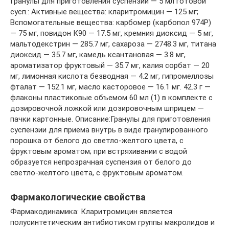
Гранулы для приготовления суспензии — 5 мл готовой
сусп.: Активные вещества: кларитромицин — 125 мг;
Вспомогательные вещества: карбомер (карбопол 974P)
— 75 мг, повидон К90 — 17.5 мг, кремния диоксид — 5 мг,
мальтодекстрин — 285.7 мг, сахароза — 2748.3 мг, титана
диоксид — 35.7 мг, камедь ксантановая — 3.8 мг,
ароматизатор фруктовый — 35.7 мг, калия сорбат — 20
мг, лимонная кислота безводная — 4.2 мг, гипромеллозы
фталат — 152.1 мг, масло касторовое — 16.1 мг. 42.3 г —
флаконы пластиковые объемом 60 мл (1) в комплекте с
дозировочной ложкой или дозировочным шприцем —
пачки картонные. Описание:Гранулы для приготовления
суспензии для приема внутрь в виде гранулированного
порошка от белого до светло-желтого цвета, с
фруктовым ароматом; при встряхивании с водой
образуется непрозрачная суспензия от белого до
светло-желтого цвета, с фруктовым ароматом.
Фармакологические свойства
Фармакодинамика: Кларитромицин является
полусинтетическим антибиотиком группы макролидов и