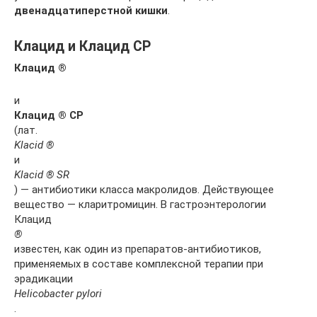
двенадцатиперстной кишки
.
Клацид и Клацид СР
Клацид ®
и
Клацид ® СР
(лат.
Klacid ®
и
Klacid ® SR
) — антибиотики класса макролидов. Действующее
вещество — кларитромицин. В гастроэнтерологии
Клацид
®
известен, как один из препаратов-антибиотиков,
применяемых в составе комплексной терапии при
эрадикации
Helicobacter pylori
.