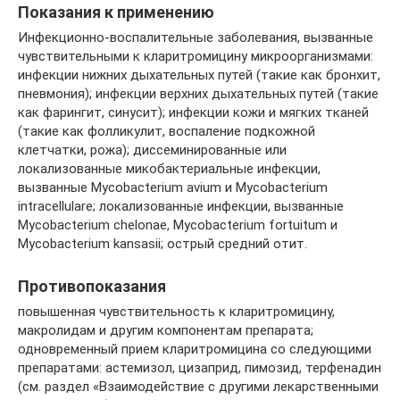
Показания к применению
Инфекционно-воспалительные заболевания, вызванные
чувствительными к кларитромицину микроорганизмами:
инфекции нижних дыхательных путей (такие как бронхит,
пневмония); инфекции верхних дыхательных путей (такие
как фарингит, синусит); инфекции кожи и мягких тканей
(такие как фолликулит, воспаление подкожной
клетчатки, рожа); диссеминированные или
локализованные микобактериальные инфекции,
вызванные Mycobacterium avium и Mycobacterium
intracellulare; локализованные инфекции, вызванные
Mycobacterium chelonae, Mycobacterium fortuitum и
Mycobacterium kansasii; острый средний отит.
Противопоказания
повышенная чувствительность к кларитромицину,
макролидам и другим компонентам препарата;
одновременный прием кларитромицина со следующими
препаратами: астемизол, цизаприд, пимозид, терфенадин
(см. раздел «Взаимодействие с другими лекарственными