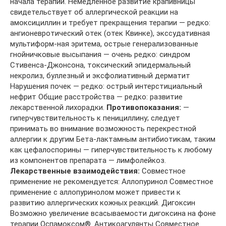
начала терапии. Немедленное развитие крапивницы
свидетельствует об аллергической реакции на
амоксициллин и требует прекращения терапии — редко:
ангионевротический отек (отек Квинке), экссудативная
мультиформ-ная эритема, острые генерализованные
гнойничковые высыпания — очень редко: синдром
Стивенса-Джонсона, токсический эпидермальный
некролиз, буллезный и эксфолиативный дерматит
Нарушения почек — редко: острый интерстициальный
нефрит Общие расстройства — редко: развитие
лекарственной лихорадки.
Противопоказания:
—
гиперчувствительность к пенициллину; следует
принимать во внимание возможность перекрестной
аллергии к другим Бета-лактамным антибиотикам, таким
как цефалоспорины — гиперчувствительность к любому
из компонентов препарата — лимфолейкоз.
Лекарственные взаимодействия:
Совместное
применение не рекомендуется: Аллопуринол Совместное
применение с аллопуринолом может привести к
развитию аллергических кожных реакций. Дигоксин
Возможно увеличение всасываемости дигоксина на фоне
терапии Оспамоксом®. Антикоагулянты Совместное