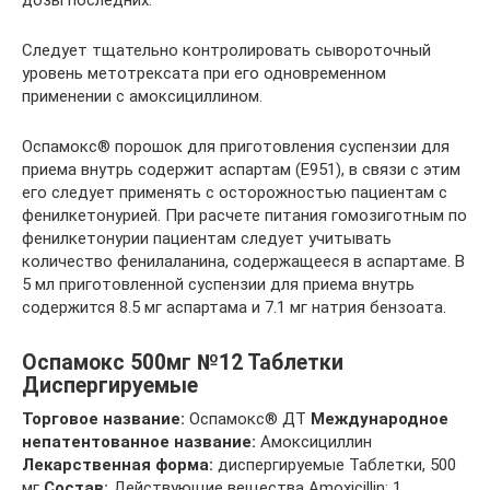
Следует тщательно контролировать сывороточный
уровень метотрексата при его одновременном
применении с амоксициллином.
Оспамокс® порошок для приготовления суспензии для
приема внутрь содержит аспартам (Е951), в связи с этим
его следует применять с осторожностью пациентам с
фенилкетонурией. При расчете питания гомозиготным по
фенилкетонурии пациентам следует учитывать
количество фенилаланина, содержащееся в аспартаме. В
5 мл приготовленной суспензии для приема внутрь
содержится 8.5 мг аспартама и 7.1 мг натрия бензоата.
Оспамокс 500мг №12 Таблетки
Диспергируемые
Торговое название:
Оспамокс® ДТ
Международное
непатентованное название:
Амоксициллин
Лекарственная форма:
диспергируемые Таблетки, 500
мг
Состав:
Действующие вещества Amoxicillin; 1