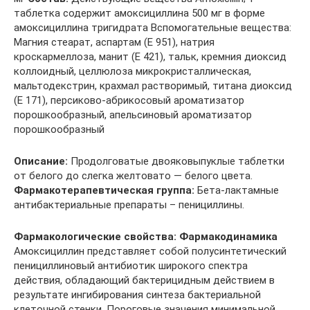
таблетка содержит амоксициллина 500 мг в форме
амоксициллина тригидрата Вспомогательные вещества:
Магния стеарат, аспартам (Е 951), натрия
кроскармеллоза, манит (Е 421), тальк, кремния диоксид
коллоидный, целлюлоза микрокристаллическая,
мальтодекстрин, крахмал растворимый, титана диоксид
(Е 171), персиково-абрикосовый ароматизатор
порошкообразный, апельсиновый ароматизатор
порошкообразный
Описание:
Продолговатые двояковыпуклые таблетки
от белого до слегка желтовато — белого цвета.
Фармакотерапевтическая группа:
Бета-лактамные
антибактериальные препараты – пенициллины.
Фармакологические свойства: Фармакодинамика
Амоксициллин представляет собой полусинтетический
пенициллиновый антибиотик широкого спектра
действия, обладающий бактерицидным действием в
результате ингибирования синтеза бактериальной
клеточной стенки. Пороговые значения минимальной