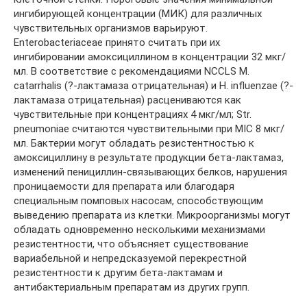
ингибирующей концентрации (МИК) для различных
чувствительных организмов варьируют.
Enterobacteriaceae принято считать при их
ингибировании амоксициллином в концентрации 32 мкг/
мл. В соответствие с рекомендациями NCCLS M.
catarrhalis (?-лактамаза отрицательная) и H. influenzae (?-
лактамаза отрицательная) расцениваются как
чувствительные при концентрациях 4 мкг/мл; Str.
pneumoniae считаются чувствительными при MIC 8 мкг/
мл. Бактерии могут обладать резистентностью к
амоксициллину в результате продукции бета-лактамаз,
изменений пенициллин-связывающих белков, нарушения
проницаемости для препарата или благодаря
специальным помповых насосам, способствующим
выведению препарата из клетки. Микроорганизмы могут
обладать одновременно несколькими механизмами
резистентности, что объясняет существование
вариабельной и непредсказуемой перекрестной
резистентности к другим бета-лактамам и
антибактериальным препаратам из других групп.