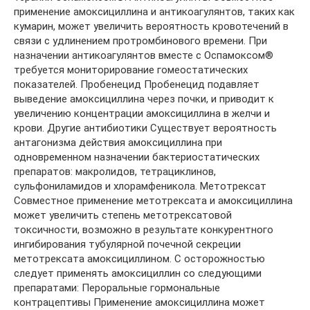
применение амоксициллина и антикоагулянтов, таких как
кумарин, может увеличить вероятность кровотечений в
связи с удлинением протромбинового времени. При
назначении антикоагулянтов вместе с Оспамоксом®
требуется мониторирование гомеостатических
показателей. Пробенецид Пробенецид подавляет
выведение амоксициллина через почки, и приводит к
увеличению концентрации амоксициллина в желчи и
крови. Другие антибиотики Существует вероятность
антагонизма действия амоксициллина при
одновременном назначении бактериостатических
препаратов: макролидов, тетрациклинов,
сульфониламидов и хлорамфеникола. Метотрексат
Совместное применение метотрексата и амоксициллина
может увеличить степень метотрексатовой
токсичности, возможно в результате конкурентного
ингибирования тубулярной почечной секреции
метотрексата амоксициллином. С осторожностью
следует применять амоксициллин со следующими
препаратами: Пероральные гормональные
контрацептивы Применение амоксициллина может