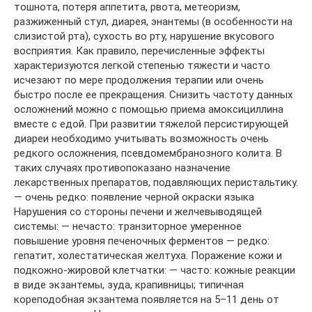
тошнота, потеря аппетита, рвота, метеоризм,
разжиженный стул, диарея, энантемы (в особенности на
слизистой рта), сухость во рту, нарушение вкусового
восприятия. Как правило, перечисленные эффекты
характеризуются легкой степенью тяжести и часто
исчезают по мере продолжения терапии или очень
быстро после ее прекращения. Снизить частоту данных
осложнений можно с помощью приема амоксициллина
вместе с едой. При развитии тяжелой персистирующей
диареи необходимо учитывать возможность очень
редкого осложнения, псевдомембранозного колита. В
таких случаях противопоказано назначение
лекарственных препаратов, подавляющих перистальтику.
— очень редко: появление черной окраски языка
Нарушения со стороны печени и желчевыводящей
системы: — нечасто: транзиторное умеренное
повышение уровня печеночных ферментов — редко:
гепатит, холестатическая желтуха. Поражение кожи и
подкожно-жировой клетчатки: — часто: кожные реакции
в виде экзантемы, зуда, крапивницы; типичная
кореподобная экзантема появляется на 5–11 день от