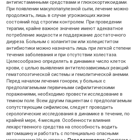
антигистаминными средствами и глюкокортикоидами.
При появлении макулопапулезной сыпи, лечение можно
продолжать, лишь в случае угрожающих жизни
состояний под строгим контролем. При проведении
терапии, крайне важное значение имеют адекватное
потребление жидкости и поддержание достаточного
диуреза. Больным с холангитом или холециститом
антибиотики можно назначать лишь при легкой степени
течения заболевания и при отсутствии холестаза.
Целесообразно определять в динамике число клеток
крови, с целью выявления антителозависимых реакций
гематопоэтической системы и гемолитической анемии.
Перед началом лечения гонореи, у больных с
предполагаемыми первичными сифилитическими
поражениями, необходимо провести исследование в
темном поле. Всем другим пациентам с предполагаемым
сопутствующим сифилисом, следует проводить
серологические исследования в динамике в течение, по
крайней мере, 4 месяцев. Особенности влияния
лекарственного средства на способность водить
автомашину и работать с потенциально опасными
механизмами Не выявлены.
Передозировка:
Симптомы