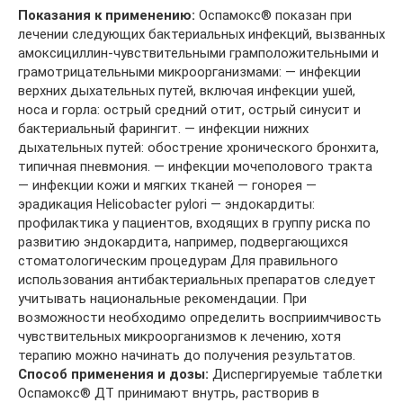
Показания к применению:
Оспамокс® показан при
лечении следующих бактериальных инфекций, вызванных
амоксициллин-чувствительными грамположительными и
грамотрицательными микроорганизмами: — инфекции
верхних дыхательных путей, включая инфекции ушей,
носа и горла: острый средний отит, острый синусит и
бактериальный фарингит. — инфекции нижних
дыхательных путей: обострение хронического бронхита,
типичная пневмония. — инфекции мочеполового тракта
— инфекции кожи и мягких тканей — гонорея —
эрадикация Helicobacter pylori — эндокардиты:
профилактика у пациентов, входящих в группу риска по
развитию эндокардита, например, подвергающихся
стоматологическим процедурам Для правильного
использования антибактериальных препаратов следует
учитывать национальные рекомендации. При
возможности необходимо определить восприимчивость
чувствительных микроорганизмов к лечению, хотя
терапию можно начинать до получения результатов.
Способ применения и дозы:
Диспергируемые таблетки
Оспамокс® ДТ принимают внутрь, растворив в