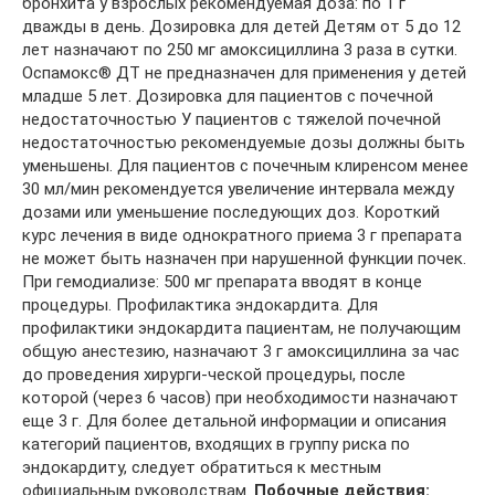
бронхита у взрослых рекомендуемая доза: по 1 г
дважды в день. Дозировка для детей Детям от 5 до 12
лет назначают по 250 мг амоксициллина 3 раза в сутки.
Оспамокс® ДТ не предназначен для применения у детей
младше 5 лет. Дозировка для пациентов с почечной
недостаточностью У пациентов с тяжелой почечной
недостаточностью рекомендуемые дозы должны быть
уменьшены. Для пациентов с почечным клиренсом менее
30 мл/мин рекомендуется увеличение интервала между
дозами или уменьшение последующих доз. Короткий
курс лечения в виде однократного приема 3 г препарата
не может быть назначен при нарушенной функции почек.
При гемодиализе: 500 мг препарата вводят в конце
процедуры. Профилактика эндокардита. Для
профилактики эндокардита пациентам, не получающим
общую анестезию, назначают 3 г амоксициллина за час
до проведения хирурги-ческой процедуры, после
которой (через 6 часов) при необходимости назначают
еще 3 г. Для более детальной информации и описания
категорий пациентов, входящих в группу риска по
эндокардиту, следует обратиться к местным
официальным руководствам.
Побочные действия: