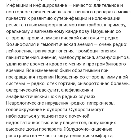
Инфекции и инфицирование — нечасто: длительное и
повторное применение лекарственного препарата может
привести к развитию суперинфекции и колонизации
резистентных микроорганизмов или грибов, к примеру,
оральному и вагинальному кандидозу. Нарушения со
стороны крови и лимфатической системы — редко:
Эозинофилия и гемолитическая анемия — очень редко:
лейкопения, гранулоцитопения, тромбоцитопения,
панцитопе-ния, анемия, миелосупрессия, агранулоцитоз,
удлинение времени кровоте-чения и протромбинового
времени. Все изменения были обратимыми при
прекращения терапии Нарушения со стороны иммунной
системы — редко: отек гортани, сывороточная болезнь,
аллергический васкулит, анафилаксия и
анафилактический шок в редких случаях
Неврологические нарушения -редко: гиперкинезы,
головокружение и судороги. Судороги могут
наблюдаться у пациентов с почечной
недостаточностью или у пациентов, получающих
высокие дозы препарата. Желудочно-кишечные
расстройства — часто: ощущение дискомфорта,