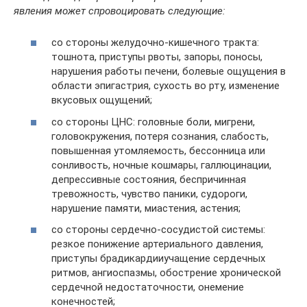
явления может спровоцировать следующие:
со стороны желудочно-кишечного тракта:
тошнота, приступы рвоты, запоры, поносы,
нарушения работы печени, болевые ощущения в
области эпигастрия, сухость во рту, изменение
вкусовых ощущений;
со стороны ЦНС: головные боли, мигрени,
головокружения, потеря сознания, слабость,
повышенная утомляемость, бессонница или
сонливость, ночные кошмары, галлюцинации,
депрессивные состояния, беспричинная
тревожность, чувство паники, судороги,
нарушение памяти, миастения, астения;
со стороны сердечно-сосудистой системы:
резкое понижение артериального давления,
приступы брадикардииучащение сердечных
ритмов, ангиоспазмы, обострение хронической
сердечной недостаточности, онемение
конечностей;