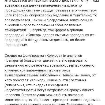
Что касается антиаритмического действия, то тут тоже
все ясно: замедление проведения импульса по
проводящей системе сердца повышает его «качество».
Если говорить скороговорку медленно и тщательно, то
все получается. Так же и с сердечным импульсом. На
высокой скорости возможны сбои, появление
тахиаритмий — например, тахиформа мерцания
предсердий. «Конкор» делает импульс проведения от
предсердий к желудочкам медленным, но более
полноценным.
Сердце на фоне приема «Конкора» (и аналогов
препарата) больше «отдыхает», а это приводит к
увеличению его резервных возможностей и снижению
клинической выраженности симптомов
вышеперечисленных заболеваний. Теперь мы знаем, от
чего помогает «Конкор». Конечно, эти состояния
(гипертония, стенокардия и сердечная
недостаточность) могут встречаться сразу у одного
человека. В этих случаях может быть показана
монотерапия, но чаще всего, препарат является одним из
компонентов комплексного лечения.
Включающего в