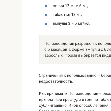
свечи 12 мг и 6 мг;
таблетки 12 мг;
ампулы 3 и 6 мг/мл.
Полиоксидоний разрешен к использ
с 6 месяцев в форме ампул и с 6 л
взрослых. Форма выбирается инди
Ограничения к использованию – берем
недостаточность.
Как принимать Полиоксидоний – расс
врачом. При простуде и гриппе табл
сублингвально. Иной способ лечения 