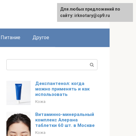
Для любых предложений по
сайту: irknotary@cp9.ru
Питание
Другое
Поиск:
Декспантенол: когда
можно применять и как
использовать
Кожа
Витаминно-минеральный
комплекс Алерана
таблетки 60 шт. в Москве
Кожа