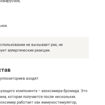
овирусное;
ное.
спользовании не вызывает рак, не
рует аллергические реакции.
став
суппозиториев входят:
вующего компонента – азоксимера бромида. Это
на, которая получается после нескольких
зоксимер работает как иммуностимулятор,