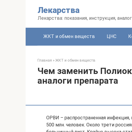
Перейти
Лекарства
к
контенту
Лекарства: показания, инструкция, аналог
ЖКТ и обмен веществ
ЦНС
К
Главная
»
ЖКТ и обмен веществ
Чем заменить Полио
аналоги препарата
ОРВИ – распространенная инфекция, п
500 млн. человек. Около трети росс
больничный лист. Крайне высока стат