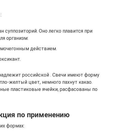
:
ан суппозиторий. Оно легко плавится при
ля организм:
 мочегонным действием.
оксикант.
надлежит российской . Свечи имеют форму
тло-желтый цвет, немного пахнут какао.
ьные пластиковые ячейки, расфасованы по
кция по применению
их формах: