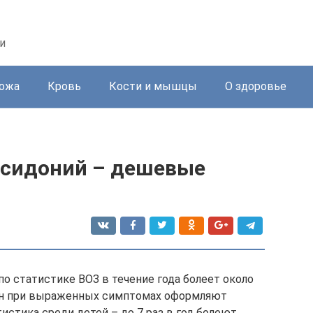
и
ожа
Кровь
Кости и мышцы
О здоровье
ксидоний – дешевые
о статистике ВОЗ в течение года болеет около
иян при выраженных симптомах оформляют
истика среди детей – до 7 раз в год болеют