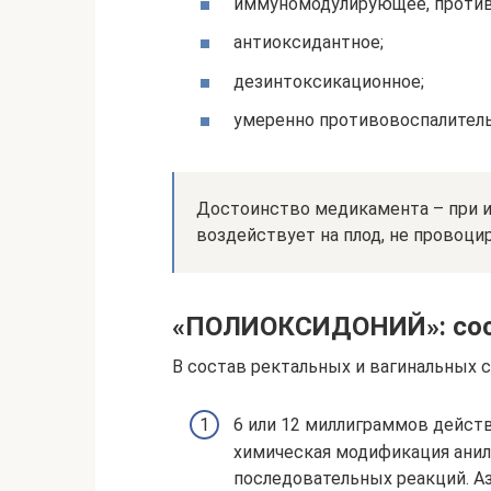
иммуномодулирующее, против
антиоксидантное;
дезинтоксикационное;
умеренно противовоспалитель
Достоинство медикамента – при и
воздействует на плод, не провоци
«ПОЛИОКСИДОНИЙ»: со
В состав ректальных и вагинальных 
6 или 12 миллиграммов дейст
химическая модификация анили
последовательных реакций. А