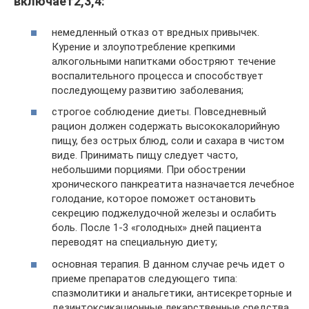
включает2,3,4:
немедленный отказ от вредных привычек.
Курение и злоупотребление крепкими
алкогольными напитками обостряют течение
воспалительного процесса и способствует
последующему развитию заболевания;
строгое соблюдение диеты. Повседневный
рацион должен содержать высококалорийную
пищу, без острых блюд, соли и сахара в чистом
виде. Принимать пищу следует часто,
небольшими порциями. При обострении
хронического панкреатита назначается лечебное
голодание, которое поможет остановить
секрецию поджелудочной железы и ослабить
боль. После 1-3 «голодных» дней пациента
переводят на специальную диету;
основная терапия. В данном случае речь идет о
приеме препаратов следующего типа:
спазмолитики и анальгетики, антисекреторные и
дезинтоксикационные лекарственные средства.