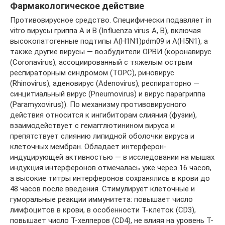
Фармакологическое действие
Противовирусное средство. Специфически подавляет in
vitro вирусы гриппа А и В (Influenza virus А, В), включая
высокопатогенные подтипы A(H1N1)pdm09 и A(H5N1), а
также другие вирусы — возбудители ОРВИ (коронавирус
(Coronavirus), ассоциированный с тяжелым острым
респираторным синдромом (ТОРС), риновирус
(Rhinovirus), аденовирус (Adenovirus), респираторно —
синцитиальный вирус (Pneumovirus) и вирус парагриппа
(Paramyxovirus)). По механизму противовирусного
действия относится к ингибиторам слияния (фузии),
взаимодействует с гемагглютинином вируса и
препятствует слиянию липидной оболочки вируса и
клеточных мембран. Обладает интерферон-
индуцирующей активностью — в исследовании на мышах
индукция интерферонов отмечалась уже через 16 часов,
а высокие титры интерферонов сохранялись в крови до
48 часов после введения. Стимулирует клеточные и
гуморальные реакции иммунитета: повышает число
лимфоцитов в крови, в особенности Т-клеток (CD3),
повышает число Т-хелперов (CD4), не влияя на уровень Т-