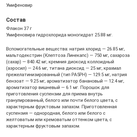
Умифеновир
Состав
Флакон 37 г
Умифеновира ­гидрохлорида ­моногидрат 25.88 мг.
Вспомогательные вещества: натрия хлорид — 26.85 мг,
мальтодекстрин (Клептоза Линекапс) — 750 мг, сахароза
(сахар) — 840.42 мг, кремния диоксид коллоидный
(аэросил) — 24.6 мг, титана диоксид — 25 мг, крахмал
прежелатинизированный (тип PA5PH) — 129.5 мг, натрия
бензоат — 9.25 мг, ароматизатор банановый — 12.4 мг,
ароматизатор вишневый — 6.1 мг. Порошок для
приготовления суспензии для приема внутрь
гранулированный, белого или почти белого цвета, с
характерным фруктовым запахом. Приготовленная
суспензия — однородная, белого или белого с
желтоватым или кремоватым оттенком цвета, с
характерным фруктовым запахом.