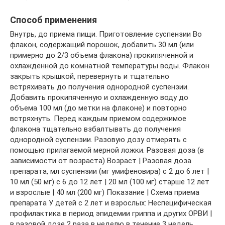
Способ применения
Внутрь, до приема пищи. Приготовление суспензии Во
флакон, содержащий порошок, добавить 30 мл (или
примерно до 2/3 объема флакона) прокипяченной и
охлажденной до комнатной температуры воды. Флакон
закрыть крышкой, перевернуть и тщательно
встряхивать до получения однородной суспензии.
Добавить прокипяченную и охлажденную воду до
объема 100 мл (до метки на флаконе) и повторно
встряхнуть. Перед каждым приемом содержимое
флакона тщательно взбалтывать до получения
однородной суспензии. Разовую дозу отмерять с
помощью прилагаемой мерной ложки. Разовая доза (в
зависимости от возраста) Возраст | Разовая доза
препарата, мл суспензии (мг умифеновира) с 2 до 6 лет |
10 мл (50 мг) с 6 до 12 лет | 20 мл (100 мг) старше 12 лет
и взрослые | 40 мл (200 мг) Показание | Схема приема
препарата У детей с 2 лет и взрослых: Неспецифическая
профилактика в период эпидемии гриппа и других ОРВИ |
в разовой дозе 2 раза в неделю в течение 3 недель.