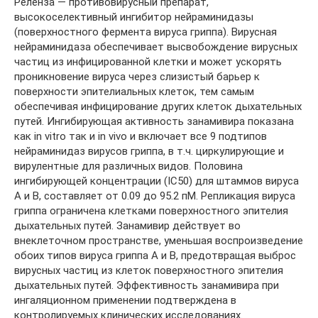
Реленза — противовирусный препарат,
высокоселективный ингибитор нейраминидазы
(поверхностного фермента вируса гриппа). Вирусная
нейраминидаза обеспечивает высвобождение вирусных
частиц из инфицированной клетки и может ускорять
проникновение вируса через слизистый барьер к
поверхности эпителиальных клеток, тем самым
обеспечивая инфицирование других клеток дыхательных
путей. Ингибирующая активность занамивира показана
как in vitro так и in vivo и включает все 9 подтипов
нейраминидаз вирусов гриппа, в т.ч. циркулирующие и
вирулентные для различных видов. Половина
ингибирующей концентрации (IC50) для штаммов вируса
А и В, составляет от 0.09 до 95.2 пМ. Репликация вируса
гриппа ограничена клетками поверхностного эпителия
дыхательных путей. Занамивир действует во
внеклеточном пространстве, уменьшая воспроизведение
обоих типов вируса гриппа А и В, предотвращая выброс
вирусных частиц из клеток поверхностного эпителия
дыхательных путей. Эффективность занамивира при
ингаляционном применении подтверждена в
контролируемых клинических исследованиях.