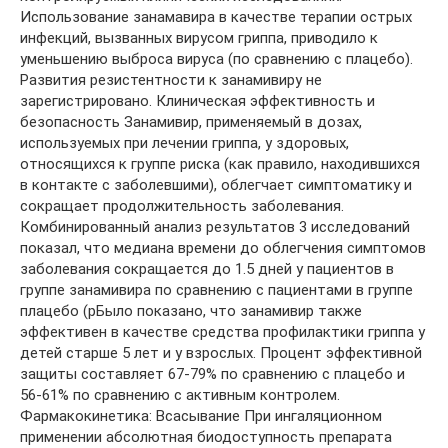
Использование занамавира в качестве терапии острых
инфекций, вызванных вирусом гриппа, приводило к
уменьшению выброса вируса (по сравнению с плацебо).
Развития резистентности к занамивиру не
зарегистрировано. Клиническая эффективность и
безопасность Занамивир, применяемый в дозах,
используемых при лечении гриппа, у здоровых,
относящихся к группе риска (как правило, находившихся
в контакте с заболевшими), облегчает симптоматику и
сокращает продолжительность заболевания.
Комбинированный анализ результатов 3 исследований
показал, что медиана времени до облегчения симптомов
заболевания сокращается до 1.5 дней у пациентов в
группе занамивира по сравнению с пациентами в группе
плацебо (рБыло показано, что занамивир также
эффективен в качестве средства профилактики гриппа у
детей старше 5 лет и у взрослых. Процент эффективной
защиты составляет 67-79% по сравнению с плацебо и
56-61% по сравнению с активным контролем.
Фармакокинетика: Всасывание При ингаляционном
применении абсолютная биодоступность препарата