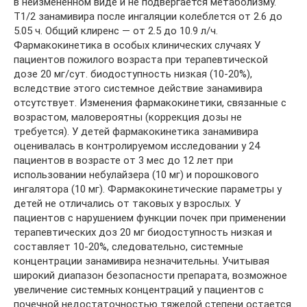
в неизмененном виде и не подвергается метаболизму.
T1/2 занамивира после ингаляции колеблется от 2.6 до
5.05 ч. Общий клиренс — от 2.5 до 10.9 л/ч.
Фармакокинетика в особых клинических случаях У
пациентов пожилого возраста при терапевтической
дозе 20 мг/сут. биодоступность низкая (10-20%),
вследствие этого системное действие занамивира
отсутствует. Изменения фармакокинетики, связанные с
возрастом, маловероятны (коррекция дозы не
требуется). У детей фармакокинетика занамивира
оценивалась в контролируемом исследовании у 24
пациентов в возрасте от 3 мес до 12 лет при
использовании небулайзера (10 мг) и порошкового
ингалятора (10 мг). Фармакокинетические параметры у
детей не отличались от таковых у взрослых. У
пациентов с нарушением функции почек при применении
терапевтических доз 20 мг биодоступность низкая и
составляет 10-20%, следовательно, системные
концентрации занамивира незначительны. Учитывая
широкий диапазон безопасности препарата, возможное
увеличение системных концентраций у пациентов с
почечной недостаточностью тяжелой степени остается