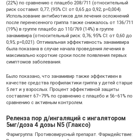
(22%) по сравнению с плацебо 208/711 (относительный
риск составил: 0,77; (95% CI: от 0,65 до 0,92; р=0,004).
Использование антибиотиков для лечения осложнений
после перенесенного гриппа также снижалось от 136/711
(19%) в группе плацебо до 110/769 (14%) в группе
занамивира (относительный риск: 0,76; 95% CI: от 0,60 до
0,95; р=0,021). Оптимальная эффективность занамивира
была показана в случае начала проведения лечения в
максимально короткие сроки после появления первых
симптомов заболевания.
Было показано, что занамивир также эффективен в
качестве средства профилактики гриппа у детей старше
5 лет и у взрослых. Процент эффективной защиты
составляет 67–79% по сравнению с плацебо и 56–61% по
сравнению с активным контролем.
Реленза пор д/ингаляций с ингалятором
5мг/доза 4 дозы N5 (Глаксо)
Фармгруппа: Противовирусный препарат. Фармдействие: