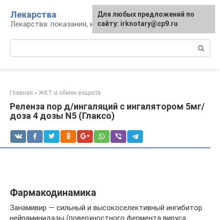
Перейти
Лекарства
Для любых предложений по
к
Лекарства: показания, инструкция, аналоги
сайту: irknotary@cp9.ru
контенту
Поиск:
Главная
»
ЖКТ и обмен веществ
Реленза пор д/ингаляций с ингалятором 5мг/
доза 4 дозы N5 (Глаксо)
Фармакодинамика
Занамивир — сильный и высокоселективный ингибитор
нейраминидазы (поверхностного фермента вируса