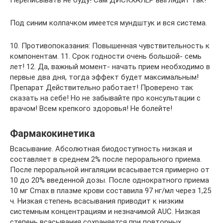
Переписывать не буду! Сам ДИСКХАЛЕР выглядит так!
Под синим колпачком имеется мундштук и вся система.
10. Противопоказания: Повышенная чувствительность к
компонентам. 11. Срок годности очень большой- семь
лет! 12. Да, важный момент- начать прием необходимо в
первые два дня, тогда эффект будет максимальным!
Препарат Действительно работает! Проверено так
сказать на себе! Но не забывайте про консультации с
врачом! Всем крепкого здоровья! Не болейте!
Фармакокинетика
Всасывание. Абсолютная биодоступность низкая и
составляет в среднем 2% после перорального приема.
После пероральной ингаляции всасывается примерно от
10 до 20% введенной дозы. После однократного приема
10 мг Cmax в плазме крови составила 97 нг/мл через 1,25
ч. Низкая степень всасывания приводит к низким
системным концентрациям и незначимой AUC. Низкая
степень всасывания сохраняется при повторных