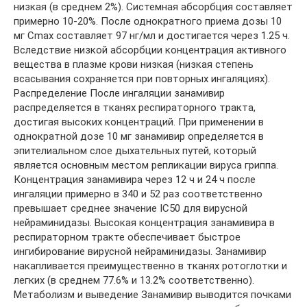
низкая (в среднем 2%). Системная абсорбция составляет
примерно 10-20%. После однократного приема дозы 10
мг Cmax составляет 97 нг/мл и достигается через 1.25 ч.
Вследствие низкой абсорбции концентрация активного
вещества в плазме крови низкая (низкая степень
всасывания сохраняется при повторных ингаляциях).
Распределение После ингаляции занамивир
распределяется в тканях респираторного тракта,
достигая высоких концентраций. При применении в
однократной дозе 10 мг занамивир определяется в
эпителиальном слое дыхательных путей, который
является основным местом репликации вируса гриппа.
Концентрация занамивира через 12 ч и 24 ч после
ингаляции примерно в 340 и 52 раз соответственно
превышает среднее значение IC50 для вирусной
нейраминидазы. Высокая концентрация занамивира в
респираторном тракте обеспечивает быстрое
ингибирование вирусной нейраминидазы. Занамивир
накапливается преимущественно в тканях ротоглотки и
легких (в среднем 77.6% и 13.2% соответственно).
Метаболизм и выведение Занамивир выводится почками