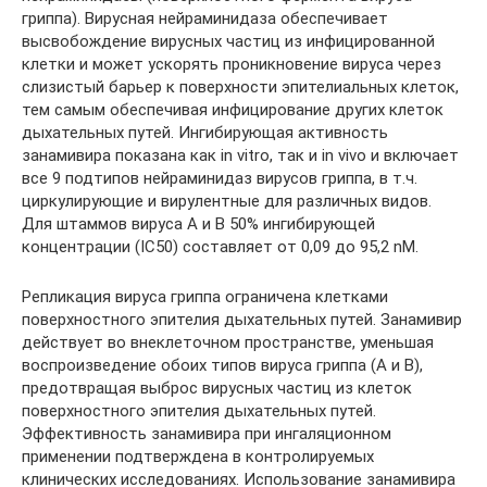
гриппа). Вирусная нейраминидаза обеспечивает
высвобождение вирусных частиц из инфицированной
клетки и может ускорять проникновение вируса через
слизистый барьер к поверхности эпителиальных клеток,
тем самым обеспечивая инфицирование других клеток
дыхательных путей. Ингибирующая активность
занамивира показана как in vitro, так и in vivo и включает
все 9 подтипов нейраминидаз вирусов гриппа, в т.ч.
циркулирующие и вирулентные для различных видов.
Для штаммов вируса А и В 50% ингибирующей
концентрации (IC50) составляет от 0,09 до 95,2 nM.
Репликация вируса гриппа ограничена клетками
поверхностного эпителия дыхательных путей. Занамивир
действует во внеклеточном пространстве, уменьшая
воспроизведение обоих типов вируса гриппа (А и В),
предотвращая выброс вирусных частиц из клеток
поверхностного эпителия дыхательных путей.
Эффективность занамивира при ингаляционном
применении подтверждена в контролируемых
клинических исследованиях. Использование занамивира