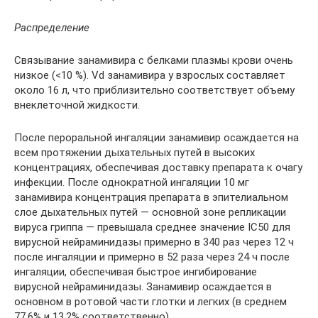
Распределение
Связывание занамивира с белками плазмы крови очень
низкое (<10 %). Vd занамивира у взрослых составляет
около 16 л, что приблизительно соответствует объему
внеклеточной жидкости.
После пероральной ингаляции занамивир осаждается на
всем протяжении дыхательных путей в высоких
концентрациях, обеспечивая доставку препарата к очагу
инфекции. После однократной ингаляции 10 мг
занамивира концентрация препарата в эпителиальном
слое дыхательных путей — основной зоне репликации
вируса гриппа — превышала среднее значение IC50 для
вирусной нейраминидазы примерно в 340 раз через 12 ч
после ингаляции и примерно в 52 раза через 24 ч после
ингаляции, обеспечивая быстрое ингибирование
вирусной нейраминидазы. Занамивир осаждается в
основном в ротовой части глотки и легких (в среднем
77.6% и 13.2% соответственно).