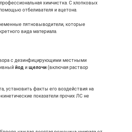
 профессиональная химчистка. С хлопковых
 помощью отбеливателя и ацетона.
временные пятновыводители, которые
кретного вида материала.
твора с дезинфицирующими местными
тивный
йод
и
щелочи
(включая раствор
та, установить факты его воздействия на
кинетические показатели прочих ЛС не
 Европе каждая десятая роженица умирала от