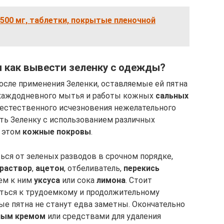
, 500 мг, таблетки, покрытые пленочной
и как вывести зеленку с одежды?
после применения Зеленки, оставляемые ей пятна
 каждодневного мытья и работы кожных
сальных
 естественного исчезновения нежелательного
ть Зеленку с использованием различных
и этом
кожные покровы
.
ться от зеленых разводов в срочном порядке,
раствор
,
ацетон
, отбеливатель,
перекись
ием к ним
уксуса
или сока
лимона
. Стоит
иться к трудоемкому и продолжительному
ые пятна не станут едва заметны. Окончательно
ным кремом
или средствами для удаления