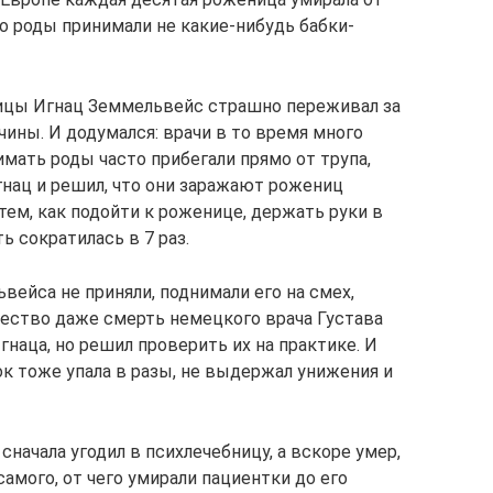
то роды принимали не какие-нибудь бабки-
ицы Игнац Земмельвейс страшно переживал за
чины. И додумался: врачи в то время много
мать роды часто прибегали прямо от трупа,
нац и решил, что они заражают рожениц
ем, как подойти к роженице, держать руки в
ь сократилась в 7 раз.
ейса не приняли, поднимали его на смех,
щество даже смерть немецкого врача Густава
гнаца, но решил проверить их на практике. И
к тоже упала в разы, не выдержал унижения и
сначала угодил в психлечебницу, а вскоре умер,
самого, от чего умирали пациентки до его