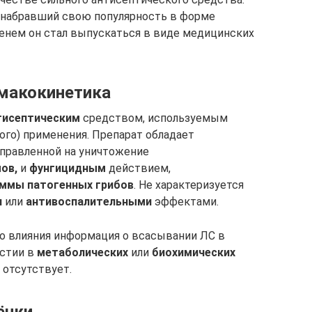
, набравший свою популярность в форме
менем он стал выпускаться в виде медицинских
макокинетика
тисептическим
средством, используемым
ого) применения. Препарат обладает
правленной на уничтожение
ов,
и
фунгицидным
действием,
ммы патогенных грибов
. Не характеризуется
и
или
антивоспалительными
эффектами.
го влияния информация о всасывании ЛС в
астии в
метаболических
или
биохимических
 отсутствует.