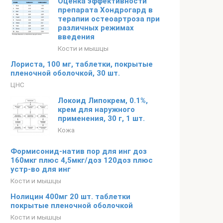
Оценка эффективности
препарата Хондрогард в
терапии остеоартроза при
различных режимах
введения
Кости и мышцы
Лориста, 100 мг, таблетки, покрытые
пленочной оболочкой, 30 шт.
ЦНС
Локоид Липокрем, 0.1%,
крем для наружного
применения, 30 г, 1 шт.
Кожа
Формисонид-натив пор для инг доз
160мкг плюс 4,5мкг/доз 120доз плюс
устр-во для инг
Кости и мышцы
Нолицин 400мг 20 шт. таблетки
покрытые пленочной оболочкой
Кости и мышцы