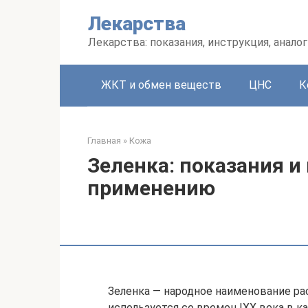
Перейти
Лекарства
к
контенту
Лекарства: показания, инструкция, аналог
ЖКТ и обмен веществ
ЦНС
К
Главная
»
Кожа
Зеленка: показания и
применению
Зеленка — народное наименование ра
используется со времен IXX века в к