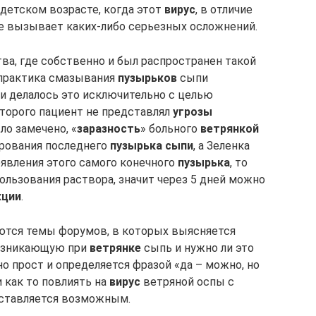
 детском возрасте, когда этот
вирус
, в отличие
не вызывает каких-либо серьезных осложнений.
ва, где собственно и был распространен такой
 практика смазывания
пузырьков
сыпи
 и делалось это исключительно с целью
оторого пациент не представлял
угрозы
ло замечено, «
заразность
» больного
ветрянкой
ирования последнего
пузырька сыпи
, а Зеленка
явления этого самого конечного
пузырька
, то
ользования раствора, значит через 5 дней можно
кции
.
аются темы форумов, в которых выясняется
возникающую при
в
етрянке
сыпь и нужно ли это
но прост и определяется фразой «да – можно, но
и как то повлиять на
вирус
ветряной оспы с
ставляется возможным.