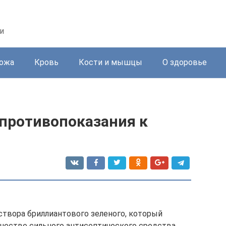
и
ожа
Кровь
Кости и мышцы
О здоровье
 противопоказания к
створа бриллиантового зеленого, который
ачестве сильного антисептического средства.