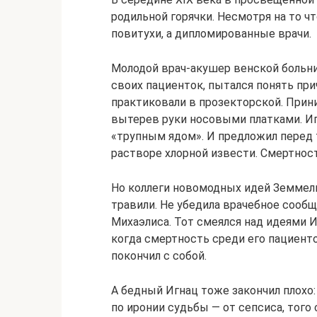
родильной горячки. Несмотря на то ч
повитухи, а дипломированные врачи.
Молодой врач-акушер венской больн
своих пациенток, пытался понять при
практиковали в прозекторской. Прини
вытерев руки носовыми платками. Иг
«трупным ядом». И предложил перед т
растворе хлорной извести. Смертност
Но коллеги новомодных идей Земмельв
травили. Не убедила врачебное сооб
Михаэлиса. Тот смеялся над идеями И
когда смертность среди его пациенто
покончил с собой.
А бедный Игнац тоже закончил плохо: 
по иронии судьбы — от сепсиса, того 