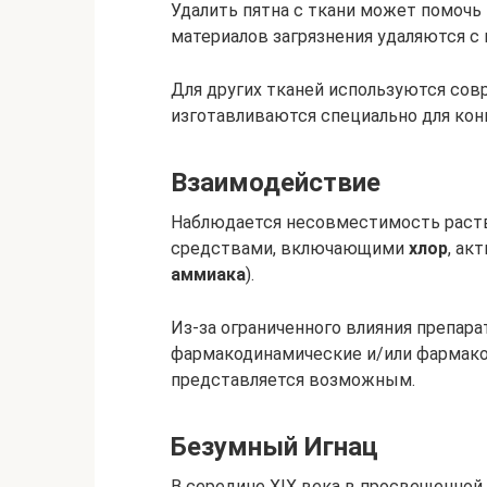
Удалить пятна с ткани может помочь
материалов загрязнения удаляются с
Для других тканей используются со
изготавливаются специально для кон
Взаимодействие
Наблюдается несовместимость рас
средствами, включающими
хлор
, ак
аммиака
).
Из-за ограниченного влияния препара
фармакодинамические и/или фармако
представляется возможным.
Безумный Игнац
В середине ХIХ века в просвещенной