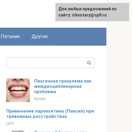
Для любых предложений по
сайту: irknotary@cp9.ru
Питание
Другое
Поиск:
Пиогенная гранулема как
междисциплинарная
проблема
Кровь
Применение пароксетина (Паксил) при
тревожных расстройствах
ЦНС