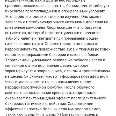
надпочечников. Как и другие нестероидные
противовоспалительные агенты, бензидамин ингибирует
биосинтез простагландинов в определенных условиях.
Это свойство, однако, точно не изучено. Оно может
зависеть от стабилизирующего механизма действия на
клеточные мембраны. Хлоргексидин — это бигуанид
антисептик, который помогает уменьшить развитие
зубного налета и гингивита при прерывании общей
гигиены полости рта. Он имеет сродство с эмалью
гидроксиапатита, поверхностью зуба и тканями ротовой
полости, содержащими бактерии и слюнные белки.
Хлоргексидин уменьшает осаждение зубного налета и
связанное с этим воспаление десен, которое
характеризуется покраснением, отеком и кровотечением
из десны. Он снижает частоту формирования афтозной
язвы и увеличивает степень заживления после
пародонтологической хирургии. После обычного
местного использования препарата, хлоргексидин
оказывает бактерицидный эффект после длительного
бактериостатического действия. Хлоргексидин
эффективен против большинства микроорганизмов,
таких как грамм (+) и грамм (-) бактерии, плесень и