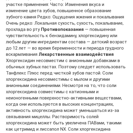
участке применения: Часто: Изменения вкуса и
изменение цвета зубов, повышенное образование
зубного камня Редко: Ощущения жжения и покалывания
Очень редко: Локальная сухость, сухость, покалывание,
прохлада во рту
Противопоказания
— повышенная
чувствительность к бензидамину, хлоргексидину или
любым другим ингредиентам состава — детский возраст
до 12 лет — во время беременности и периода грудного
вскармливания
Лекарственные взаимодействия
Хлоргексидин несовместим с анионными добавками в
обычных зубных пастах. Поэтому следует использовать
Танфлекс Плюс перед чисткой зубов пастой. Соли
хлоргексидина несовместимы с мылом и другими
анионными соединениями. Несмотря на то, что соли
хлоргексидина совместимы с катионными и
неионогенными поверхностно-активными веществами,
когда они используются в высоких концентрациях,
активность хлоргексидина может уменьшаться из-за
связывания мицеллы. Растворимость солей
хлоргексидина может быть увеличена ПАВами, такими
как цетримид и лиссапол NX. Соли хлоргексидина