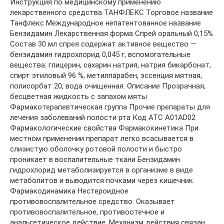
Инструкция по медицинскому применению
лекарственного средства ТАНФЛЕКС Торговое название
Танфлекс Международное непатентованное название
Бензидамин Лекарственная форма Спрей оральный 0,15%
Состав 30 мл спрея содержат активное вещество —
бензидамин гидрохлорид 0,045 г, вспомогательные
вещества: глицерин, сахарин натрия, натрия бикарбонат,
спирт этиловый 96 %, метилпарабен, эссенция мятная,
полисорбат 20, вода очищенная. Описание Прозрачная,
бесцветная жидкость с запахом мяты
Фармакотерапевтическая группа Прочие препараты для
лечения заболеваний полости рта Код АТС А01АD02
Фармакологические свойства Фармакокинетика При
местном применении препарат легко всасывается в
слизистую оболочку ротовой полости и быстро
проникает в воспалительные ткани Бензидамин
гидрохлорид метаболизируется в организме в виде
метаболитов и выводится почками через кишечник.
Фармакодинамика Нестероидное
противовоспалительное средство. Оказывает
противовоспалительное, противоотечное и
анальгетическое действие. Механизм действия связан