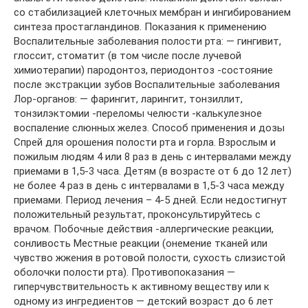
со стабилизацией клеточных мембран и ингибированием
синтеза простагландинов. Показания к применению
Воспалительные заболевания полости рта: — гингивит,
глоссит, стоматит (в том числе после лучевой
химиотерапии) пародонтоз, периодонтоз -состояние
после экстракции зубов Воспалительные заболевания
Лор-органов: — фарингит, ларингит, тонзиллит,
тонзилэктомии -переломы челюсти -калькулезное
воспаление слюнных желез. Способ применения и дозы
Спрей для орошения полости рта и горла. Взрослым и
пожилым людям 4 или 8 раз в день с интервалами между
приемами в 1,5-3 часа. Детям (в возрасте от 6 до 12 лет)
не более 4 раз в день с интервалами в 1,5-3 часа между
приемами. Период лечения – 4-5 дней. Если недостигнут
положительный результат, проконсультируйтесь с
врачом. Побочные действия -аллергические реакции,
сонливость Местные реакции (онемение тканей или
чувство жжения в ротовой полости, сухость слизистой
оболочки полости рта). Противопоказания —
гиперчувствительность к активному веществу или к
одному из ингредиентов — детский возраст до 6 лет