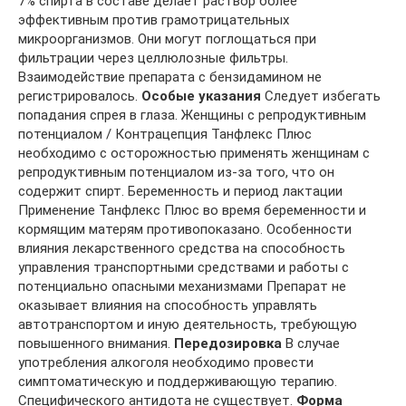
7% спирта в составе делает раствор более
эффективным против грамотрицательных
микроорганизмов. Они могут поглощаться при
фильтрации через целлюлозные фильтры.
Взаимодействие препарата с бензидамином не
регистрировалось.
Особые указания
Следует избегать
попадания спрея в глаза. Женщины с репродуктивным
потенциалом / Контрацепция Танфлекс Плюс
необходимо с осторожностью применять женщинам с
репродуктивным потенциалом из-за того, что он
содержит спирт. Беременность и период лактации
Применение Танфлекс Плюс во время беременности и
кормящим матерям противопоказано. Особенности
влияния лекарственного средства на способность
управления транспортными средствами и работы с
потенциально опасными механизмами Препарат не
оказывает влияния на способность управлять
автотранспортом и иную деятельность, требующую
повышенного внимания.
Передозировка
В случае
употребления алкоголя необходимо провести
симптоматическую и поддерживающую терапию.
Специфического антидота не существует.
Форма