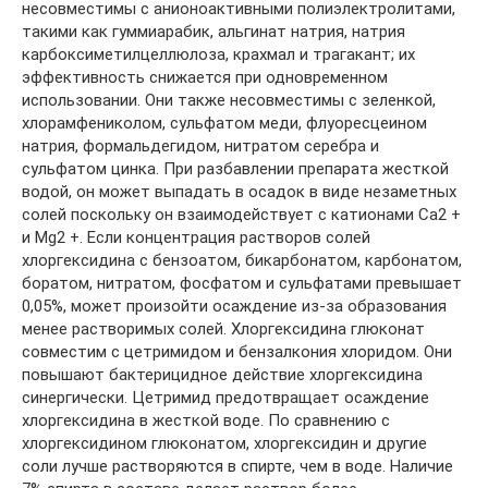
несовместимы с анионоактивными полиэлектролитами,
такими как гуммиарабик, альгинат натрия, натрия
карбоксиметилцеллюлоза, крахмал и трагакант; их
эффективность снижается при одновременном
использовании. Они также несовместимы с зеленкой,
хлорамфениколом, сульфатом меди, флуоресцеином
натрия, формальдегидом, нитратом серебра и
сульфатом цинка. При разбавлении препарата жесткой
водой, он может выпадать в осадок в виде незаметных
солей поскольку он взаимодействует с катионами Ca2 +
и Mg2 +. Если концентрация растворов солей
хлоргексидина с бензоатом, бикарбонатом, карбонатом,
боратом, нитратом, фосфатом и сульфатами превышает
0,05%, может произойти осаждение из-за образования
менее растворимых солей. Хлоргексидина глюконат
совместим с цетримидом и бензалкония хлоридом. Они
повышают бактерицидное действие хлоргексидина
синергически. Цетримид предотвращает осаждение
хлоргексидина в жесткой воде. По сравнению с
хлоргексидином глюконатом, хлоргексидин и другие
соли лучше растворяются в спирте, чем в воде. Наличие