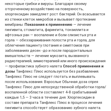
некоторые грибки и вирусы. Благодаря своему
отсроченному воздействию на поверхность,
хлоргексидин замедляет рост бактерий. Он всасывается
из стенки клеток микробов и вызывает протекание
мембраны.
Показания к применению
— лечение
гингивита, стоматита, фарингита, тонзиллита и
афтозных ран — воспаление и боли слизистых рта и
горла — обеззараживания полости рта и горла, для
облегчения пациенту глотания и симптомов при
заболеваниях десен -до и после пародонтальных
вмешательств — лечение мукозита, вызванного
радиотерапией, химиотерапией или иного происхождения
— профилактика зубного налета
Способ применения и
дозы
Танфлекс Плюс используется без разбавления.
Танфлекс Плюс не следует глотать и выплевывать
после использования. Взрослые Обычная доза спрея
Танфлекс Плюс для непосредственной обработки горла/
воспаленной области составляет 4-8 срабатываний
каждые 1,5 — 3 часа в течение дня. Хлоргексидин в
составе препарата Танфлекс Плюс в процессе лечения
гингивита способствует образованию зубного налета.