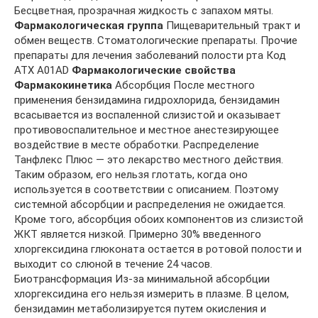
Бесцветная, прозрачная жидкость с запахом мяты.
Фармакологическая группа
Пищеварительный тракт и
обмен веществ. Стоматологические препараты. Прочие
препараты для лечения заболеваний полости рта Код
АТХ А01AD
Фармакологические свойства
Фармакокинетика
Абсорбция После местного
применения бензидамина гидрохлорида, бензидамин
всасывается из воспаленной слизистой и оказывает
противовоспалительное и местное анестезирующее
воздействие в месте обработки. Распределение
Танфлекс Плюс — это лекарство местного действия.
Таким образом, его нельзя глотать, когда оно
используется в соответствии с описанием. Поэтому
системной абсорбции и распределения не ожидается.
Кроме того, абсорбция обоих компонентов из слизистой
ЖКТ является низкой. Примерно 30% введенного
хлоргексидина глюконата остается в ротовой полости и
выходит со слюной в течение 24 часов.
Биотрансформация Из-за минимальной абсорбции
хлоргексидина его нельзя измерить в плазме. В целом,
бензидамин метаболизируется путем окисления и