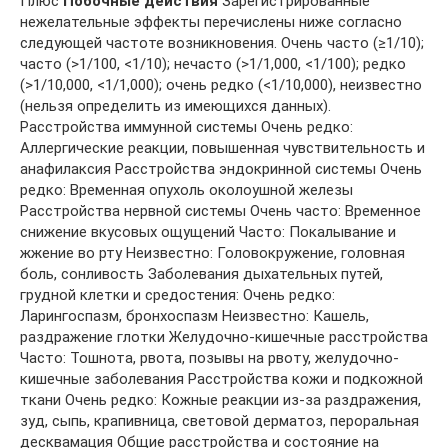
Плюс
Побочные действия
Зарегистрированные
нежелательные эффекты перечислены ниже согласно
следующей частоте возникновения. Очень часто (≥1/10);
часто (>1/100, <1/10); нечасто (>1/1,000, <1/100); редко
(>1/10,000, <1/1,000); очень редко (<1/10,000), неизвестно
(нельзя определить из имеющихся данных).
Расстройства иммунной системы Очень редко:
Аллергические реакции, повышенная чувствительность и
анафилаксия Расстройства эндокринной системы Очень
редко: Временная опухоль околоушной железы
Расстройства нервной системы Очень часто: Временное
снижение вкусовых ощущений Часто: Покалывание и
жжение во рту Неизвестно: Головокружение, головная
боль, сонливость Заболевания дыхательных путей,
грудной клетки и средостения: Очень редко:
Ларингоспазм, бронхоспазм Неизвестно: Кашель,
раздражение глотки Желудочно-кишечные расстройства
Часто: Тошнота, рвота, позывы на рвоту, желудочно-
кишечные заболевания Расстройства кожи и подкожной
ткани Очень редко: Кожные реакции из-за раздражения,
зуд, сыпь, крапивница, световой дерматоз, пероральная
десквамация Общие расстройства и состояние на