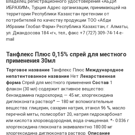
Владелец регистрационного удостоверения «АБДИ
ИБРАХИМ», Турция Адрес организации, принимающей на
территории Республики Казахстан претензии от
потребителей по качеству продукции ТОО «Абди
Ибрахим Глобал Фарм» Республика Казахстан, г. Алматы,
ул. Джандосова 184 «г», тел., факс +7 (727) 309-74-14 e-
mail
Танфлекс Плюс 0,15% спрей для местного
применения 30мл
Торговое название
Танфлекс Плюс
Международное
непатентованное название
Нет
Лекарственная
форма
Спрей для местного применения
Состав
1
флакон (30 мл) содержит активное вещество:
бензидамина гидрохлорид — 45 мг, хлоргексидина
диглюконата раствор* — 180 мг вспомогательные
вещества: глицерин, сахарин натрия, этанол 96 %, масло
перечной мяты, полисорбат 20, натрия гидрокарбонат
или кислота хлороводородная, вода очищенная. *- 0.036 г
хлоргексидина глюконата эквивалентно 180.00 мг
хлоргексидина диглюконата раствор.
Описание