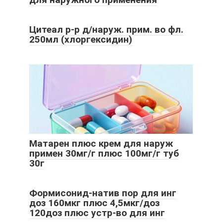
Цитеал р-р д/наруж. прим. во фл.
250мл (хлоргексидин)
Матарен плюс крем для наруж
примен 30мг/г плюс 100мг/г туб
30г
Формисонид-натив пор для инг
доз 160мкг плюс 4,5мкг/доз
120доз плюс устр-во для инг