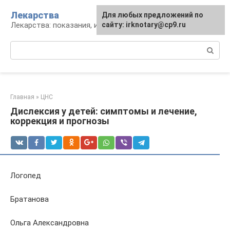
Перейти
Лекарства
Для любых предложений по
к
Лекарства: показания, инструкция, аналоги
сайту: irknotary@cp9.ru
контенту
Поиск:
Главная
»
ЦНС
Дислексия у детей: симптомы и лечение,
коррекция и прогнозы
Логопед
Братанова
Ольга Александровна