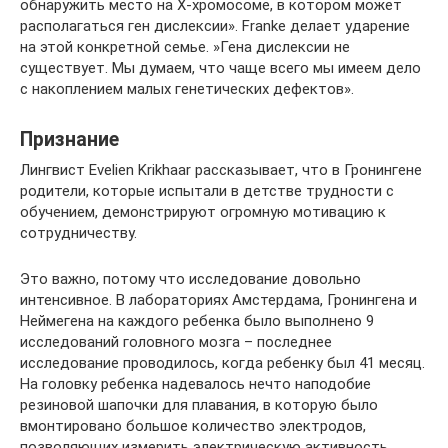
обнаружить место на Х-хромосоме, в котором может
располагаться ген дислексии». Franke делает ударение
на этой конкретной семье. »Гена дислексии не
существует. Мы думаем, что чаще всего мы имеем дело
с накоплением малых генетических дефектов».
Признание
Лингвист Evelien Krikhaar рассказывает, что в Гронингене
родители, которые испытали в детстве трудности с
обучением, демонстрируют огромную мотивацию к
сотрудничеству.
Это важно, потому что исследование довольно
интенсивное. В лабораториях Амстердама, Гронингена и
Неймегена на каждого ребенка было выполнено 9
исследований головного мозга – последнее
исследование проводилось, когда ребенку был 41 месяц.
На головку ребенка надевалось нечто наподобие
резиновой шапочки для плавания, в которую было
вмонтировано большое количество электродов,
позволяющих измерить электрическую активность