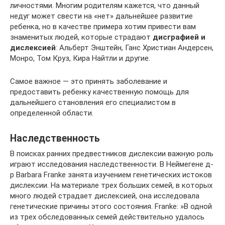
личностями. Многим родителям кажется, что данный
недуг может свести на «нет» дальнейшее развитие
ребенка, но в качестве примера хотим привести вам
знаменитых людей, которые страдают
дисграфией и
дислексией
: Альберт Энштейн, Ганс Христиан Андерсен,
Монро, Том Круз, Кира Найтли и другие.
Самое важное — это принять заболевание и
предоставить ребенку качественную помощь для
дальнейшего становления его специалистом в
определенной области.
Наследственность
В поисках ранних предвестников дислексии важную роль
играют исследования наследственности. В Неймегене д-
р Barbara Franke занята изучением генетических истоков
дислексии. На материале трех больших семей, в которых
много людей страдает дислексией, она исследовала
генетические причины этого состояния. Franke: »В одной
из трех обследованных семей действительно удалось