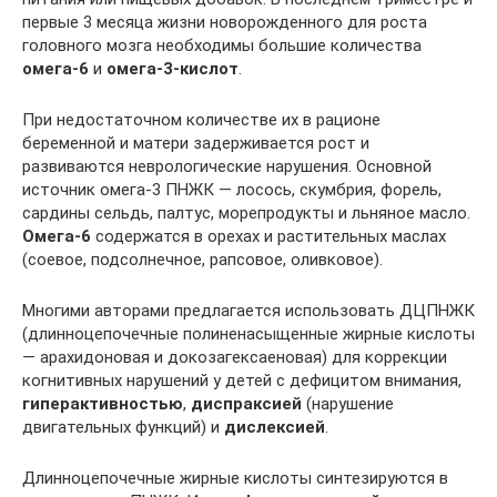
первые 3 месяца жизни новорожденного для роста
головного мозга необходимы большие количества
омега-6
и
омега-3-кислот
.
При недостаточном количестве их в рационе
беременной и матери задерживается рост и
развиваются неврологические нарушения. Основной
источник омега-3 ПНЖК — лосось, скумбрия, форель,
сардины сельдь, палтус, морепродукты и льняное масло.
Омега-6
содержатся в орехах и растительных маслах
(соевое, подсолнечное, рапсовое, оливковое).
Многими авторами предлагается использовать ДЦПНЖК
(длинноцепочечные полиненасыщенные жирные кислоты
— арахидоновая и докозагексаеновая) для коррекции
когнитивных нарушений у детей с дефицитом внимания,
гиперактивностью
,
диспраксией
(нарушение
двигательных функций) и
дислексией
.
Длинноцепочечные жирные кислоты синтезируются в