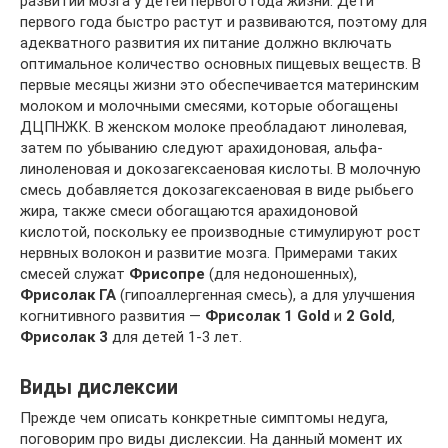
развитии мозга у детей первого года жизни. Дети
первого года быстро растут и развиваются, поэтому для
адекватного развития их питание должно включать
оптимальное количество основных пищевых веществ. В
первые месяцы жизни это обеспечивается материнским
молоком и молочными смесями, которые обогащены
ДЦПНЖК. В женском молоке преобладают линолевая,
затем по убыванию следуют арахидоновая, альфа-
линоленовая и докозагексаеновая кислоты. В молочную
смесь добавляется докозагексаеновая в виде рыбьего
жира, также смеси обогащаются арахидоновой
кислотой, поскольку ее производные стимулируют рост
нервных волокон и развитие мозга. Примерами таких
смесей служат
Фрисопре
(для недоношенных),
Фрисолак ГА
(гипоаллергенная смесь), а для улучшения
когнитивного развития —
Фрисолак 1 Gold
и
2 Gold
,
Фрисолак 3
для детей 1-3 лет.
Виды дислексии
Прежде чем описать конкретные симптомы недуга,
поговорим про виды дислексии. На данный момент их