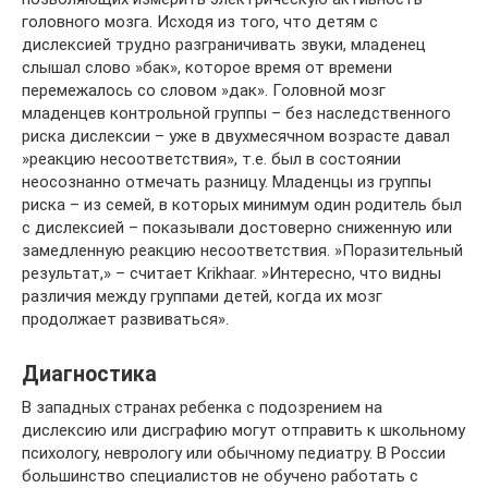
головного мозга. Исходя из того, что детям с
дислексией трудно разграничивать звуки, младенец
слышал слово »бак», которое время от времени
перемежалось со словом »дак». Головной мозг
младенцев контрольной группы – без наследственного
риска дислексии – уже в двухмесячном возрасте давал
»реакцию несоответствия», т.е. был в состоянии
неосознанно отмечать разницу. Младенцы из группы
риска – из семей, в которых минимум один родитель был
с дислексией – показывали достоверно сниженную или
замедленную реакцию несоответствия. »Поразительный
результат,» – считает Krikhaar. »Интересно, что видны
различия между группами детей, когда их мозг
продолжает развиваться».
Диагностика
В западных странах ребенка с подозрением на
дислексию или дисграфию могут отправить к школьному
психологу, неврологу или обычному педиатру. В России
большинство специалистов не обучено работать с