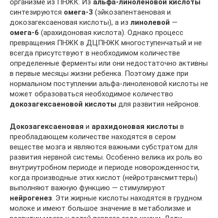
организме из ПНЖК. Из
альфа-линоленовой кислоты
синтезируются
омега-3
(эйкозапентаеновая и
докозагексаеновая кислоты), а из
линолевой
—
омега-6
(арахидоновая кислота). Однако процесс
превращения ПНЖК в ДЦПНЖК многоступенчатый и не
всегда присутствуют в необходимом количестве
определенные ферменты или они недостаточно активны
в первые месяцы жизни ребенка. Поэтому даже при
нормальном поступлении альфа-линоленовой кислоты не
может образоваться необходимое количество
докозагексаеновой кислоты
для развития нейронов.
Докозагексаеновая
и
арахидоновая кислоты
в
преобладающем количестве находятся в сером
веществе мозга и являются важными субстратом для
развития нервной системы. Особенно велика их роль во
внутриутробном периоде и периоде новорожденности,
когда производные этих кислот (нейротрансмиттеры)
выполняют важную функцию — стимулируют
нейрогенез
. Эти жирные кислоты находятся в грудном
молоке и имеют большое значение в метаболизме и