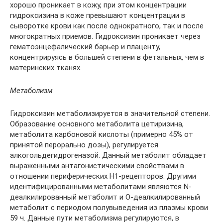
хорошо проникает в кожу, при этом концентрации
гидроксизина в коже превышают концентрации в
сыворотке крови как после однократного, так и после
многократных приемов. Гидроксизин проникает через
гематоэнцефалический барьер и плаценту,
концентрируясь в большей степени в фетальных, чем в
материнских тканях.
Метаболизм
Гидроксизин метаболизируется в значительной степени.
Образование основного метаболита цетиризина,
метаболита карбоновой кислоты (примерно 45% от
принятой перорально дозы), регулируется
алкогольдегидрогеназой. Данный метаболит обладает
выраженными антагонистическими свойствами в
отношении периферических Н1-рецепторов. Другими
идентифицированными метаболитами являются N-
деалкилированный метаболит и О-деалкилированный
метаболит с периодом полувыведения из плазмы крови
59 ч. Данные пути метаболизма регулируются, в