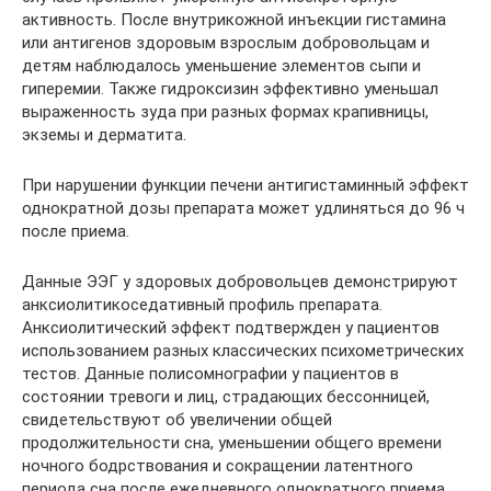
активность. После внутрикожной инъекции гистамина
или антигенов здоровым взрослым добровольцам и
детям наблюдалось уменьшение элементов сыпи и
гиперемии. Также гидроксизин эффективно уменьшал
выраженность зуда при разных формах крапивницы,
экземы и дерматита.
При нарушении функции печени антигистаминный эффект
однократной дозы препарата может удлиняться до 96 ч
после приема.
Данные ЭЭГ у здоровых добровольцев демонстрируют
анксиолитикоседативный профиль препарата.
Анксиолитический эффект подтвержден у пациентов
использованием разных классических психометрических
тестов. Данные полисомнографии у пациентов в
состоянии тревоги и лиц, страдающих бессонницей,
свидетельствуют об увеличении общей
продолжительности сна, уменьшении общего времени
ночного бодрствования и сокращении латентного
периода сна после ежедневного однократного приема