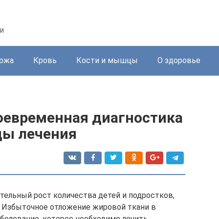
и
ожа
Кровь
Кости и мышцы
О здоровье
воевременная диагностика
ды лечения
ельный рост количества детей и подростков,
 Избыточное отложение жировой ткани в
аболевание, которое необходимо лечить.