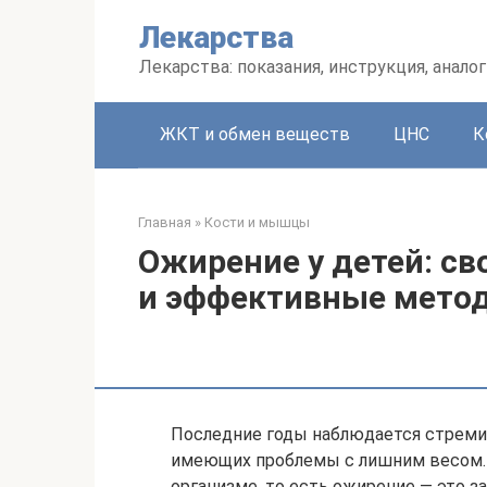
Перейти
Лекарства
к
контенту
Лекарства: показания, инструкция, аналог
ЖКТ и обмен веществ
ЦНС
К
Главная
»
Кости и мышцы
Ожирение у детей: с
и эффективные мето
Последние годы наблюдается стремит
имеющих проблемы с лишним весом.
организме, то есть ожирение — это з