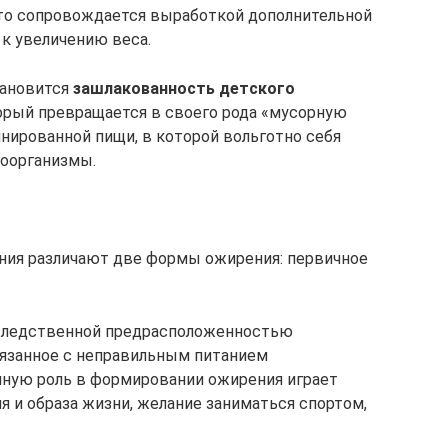
что сопровождается выработкой дополнительной
 к увеличению веса.
тановится
зашлакованность детского
орый превращается в своего рода «мусорную
нированной пищи, в которой вольготно себя
оорганизмы.
ния различают две формы ожирения: первичное
аследственной предрасположенностью
вязанное с неправильным питанием
омную роль в формировании ожирения играет
я и образа жизни, желание заниматься спортом,