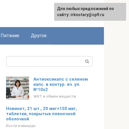
Для любых предложений по
сайту: irknotary@cp9.ru
Питание
Другое
Поиск:
Антиоксикапс с селеном
капс. в контур. яч. уп.
№10х2
ЖКТ и обмен веществ
Новинет, 21 шт., 20 мкг+150 мкг,
таблетки, покрытые пленочной
оболочкой
Кости и мышцы