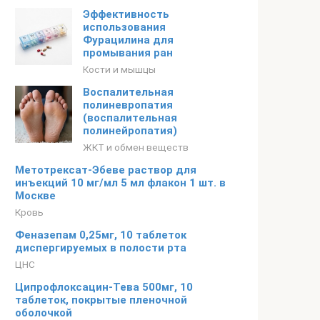
Эффективность
использования
Фурацилина для
промывания ран
Кости и мышцы
Воспалительная
полиневропатия
(воспалительная
полинейропатия)
ЖКТ и обмен веществ
Метотрексат-Эбеве раствор для
инъекций 10 мг/мл 5 мл флакон 1 шт. в
Москве
Кровь
Феназепам 0,25мг, 10 таблеток
диспергируемых в полости рта
ЦНС
Ципрофлоксацин-Тева 500мг, 10
таблеток, покрытые пленочной
оболочкой