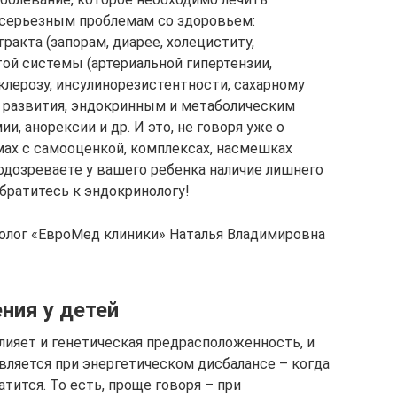
 серьезным проблемам со здоровьем:
акта (запорам, диарее, холециститу,
той системы (артериальной гипертензии,
клерозу, инсулинорезистентности, сахарному
о развития, эндокринным и метаболическим
ии, анорексии и др. И это, не говоря уже о
мах с самооценкой, комплексах, насмешках
одозреваете у вашего ребенка наличие лишнего
обратитесь к эндокринологу!
толог «ЕвроМед клиники» Наталья Владимировна
ния у детей
влияет и генетическая предрасположенность, и
является при энергетическом дисбалансе – когда
тится. То есть, проще говоря – при